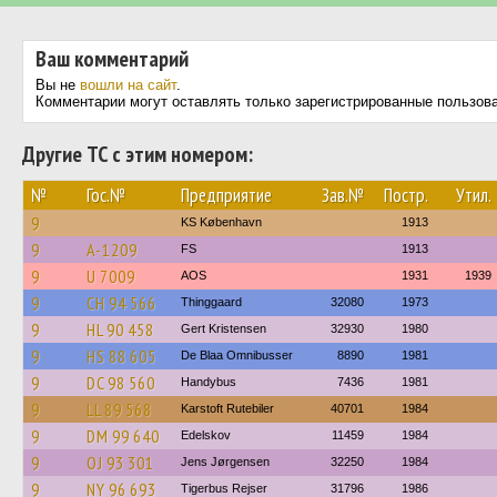
Ваш комментарий
Вы не
вошли на сайт
.
Комментарии могут оставлять только зарегистрированные пользов
Другие ТС с этим номером:
№
Гос.№
Предприятие
Зав.№
Постр.
Утил.
9
KS København
1913
9
A-1209
FS
1913
9
U 7009
AOS
1931
1939
9
CH 94 566
Thinggaard
32080
1973
9
HL 90 458
Gert Kristensen
32930
1980
9
HS 88 605
De Blaa Omnibusser
8890
1981
9
DC 98 560
Handybus
7436
1981
9
LL 89 568
Karstoft Rutebiler
40701
1984
9
DM 99 640
Edelskov
11459
1984
9
OJ 93 301
Jens Jørgensen
32250
1984
9
NY 96 693
Tigerbus Rejser
31796
1986