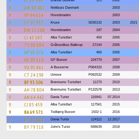
9
XJ 89 344
Brande Buslinier
123
2002
9
AW 88 407
Nettbuss Danmark
2003
9
VP 94 654
Hovedstaden
2003
9
ST 97 932
Kruse
S030132
2003
2021
9
DW 12 108
Hovedstaden
197
2004
9
CJ 43 583
Alba Turistfart
450
2005
9
TV 88 684
Gråhundbus Ballerup
27144
2005
9
XP 93 076
Alba Turistfart
450
2005
9
VK 93 119
GF Busser
104770
2007
9
VU 95 861
A-Busserne
P084320
2008
9
CT 24 198
Umove
P092532
2009
9
BF 93 306
Brønnums Turistfart
11270
2010
9
AH 78 804
Brønnums Turistfart
P132578
2013
9
AN 64 442
Dania Turist
116941
07.2014
9
CJ 85 459
Alba Turistfart
117561
2015
9
BA 69 371
Todbjerg Busser
1502-1
2016
9
BT 62 802
Dania Turist
124112
12.2017
9
BY 79 518
John's Turist
588639
2018