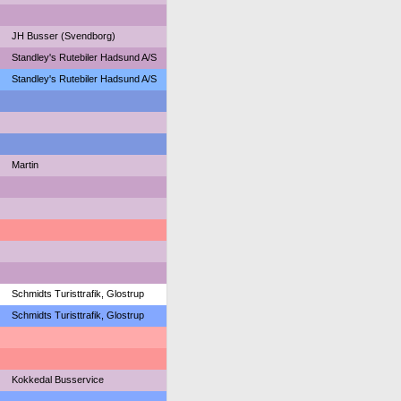
JH Busser (Svendborg)
Standley's Rutebiler Hadsund A/S
Standley's Rutebiler Hadsund A/S
Martin
Schmidts Turisttrafik, Glostrup
Schmidts Turisttrafik, Glostrup
Kokkedal Busservice