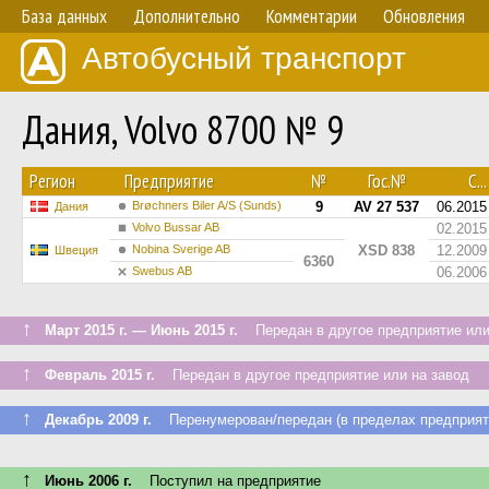
База данных
Дополнительно
Комментарии
Обновления
Автобусный транспорт
Дания, Volvo 8700 № 9
Регион
Предприятие
№
Гос.№
С...
Brøchners Biler A/S (Sunds)
9
AV 27 537
06.2015
Дания
Volvo Bussar AB
02.2015
Nobina Sverige AB
XSD 838
12.2009
Швеция
6360
Swebus AB
06.2006
↑
Март 2015 г. — Июнь 2015 г.
Передан в другое предприятие или
↑
Февраль 2015 г.
Передан в другое предприятие или на завод
↑
Декабрь 2009 г.
Перенумерован/передан (в пределах предприят
↑
Июнь 2006 г.
Поступил на предприятие