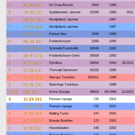
9
MC 94 067
De Graa Busser
2604
1986
9
OP 96 102
Syddanmark, прочие
32590
1986
2011
9
MB 91 386
Nordjylland, прочие
1987
9
LD 95 464
Nordjylland, прочие
1987
9
ME 91 051
Partner Bus
2095
1990
9
ME 91 051
Frederikssund
2095
1990
9
OJ 93 154
SchmidtsTuristtrafik
30946
1992
9
NB 97 670
Frederikshavn Omni
39508
1992
9
NJ 97 919
Fjordbus
39056
1993
08.2011
9
OC 88 147
Thorvald Sørensen
30155
1995
9
VZ 93 210
Mørups Turistfart
500412
1998
9
PE 96 592
Skørringe Turistbus
1998
6360
FMS 873
Arriva Sverige
38604
09.1999
10.2015
9
SC 89 595
Разные города
726
2001
9
RZ 93 039
Разные города
726
2001
9
SC 95 769
Malling Turist
247
2002
9
AZ 20 879
Brande Buslinier
123
2002
9
VJ 90 302
Hovedstaden
240
2002