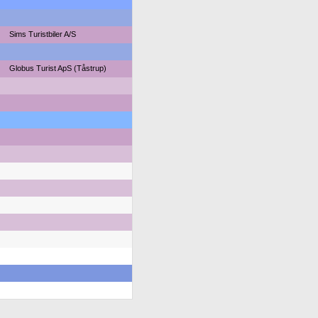
Sims Turistbiler A/S
Globus Turist ApS (Tåstrup)