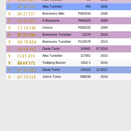
9
XP 93 076
Alba Turistfart
450
2005
9
AV 27 537
Brøchners Biler
P062544
2006
9
VU 95 861
A-Busserne
P084320
2008
9
CT 24 198
Umove
P092532
2009
9
BF 93 306
Brønnums Turistfart
11270
2010
9
AH 78 804
Brønnums Turistfart
P132578
2013
9
AN 64 442
Dania Turist
116941
07.2014
9
CJ 85 459
Alba Turistfart
117561
2015
9
BA 69 371
Todbjerg Busser
1502-1
2016
9
BT 62 802
Dania Turist
124112
12.2017
9
BY 79 518
John's Turist
588639
2018