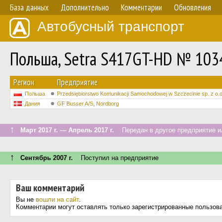
База данных
Дополнительно
Комментарии
Обновления
Автобусный транспорт
Польша, Setra S417GT-HD № 103
Регион
Предприятие
Польша
Przedsiębiorstwo Komunikacji Samochodowej w Szczecinie sp. z o.o
Дания
GF Busser A/S, Nordborg
↑
Март 2017 г. — Апрель 2017 г.
Передан в другое предприятие ил
↑
Сентябрь 2007 г.
Поступил на предприятие
Ваш комментарий
Вы не
вошли на сайт
.
Комментарии могут оставлять только зарегистрированные пользов