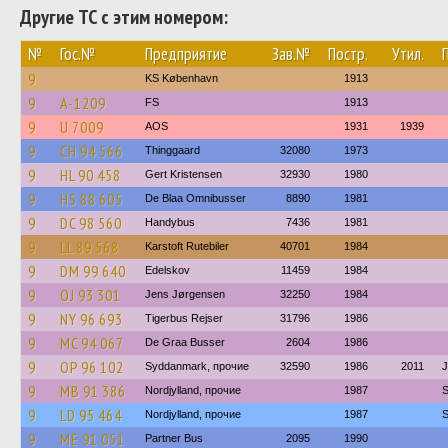
Другие ТС с этим номером:
№
Гос.№
Предприятие
Зав.№
Постр.
Утил.
9
KS København
1913
9
A-1209
FS
1913
9
U 7009
AOS
1931
1939
9
CH 94 566
Thinggaard
32080
1973
9
HL 90 458
Gert Kristensen
32930
1980
9
HS 88 605
De Blaa Omnibusser
8890
1981
9
DC 98 560
Handybus
7436
1981
9
LL 89 568
Karstoft Rutebiler
40701
1984
9
DM 99 640
Edelskov
11459
1984
9
OJ 93 301
Jens Jørgensen
32250
1984
9
NY 96 693
Tigerbus Rejser
31796
1986
9
MC 94 067
De Graa Busser
2604
1986
9
OP 96 102
Syddanmark, прочие
32590
1986
2011
J
9
MB 91 386
Nordjylland, прочие
1987
S
9
LD 95 464
Nordjylland, прочие
1987
S
9
ME 91 051
Partner Bus
2095
1990