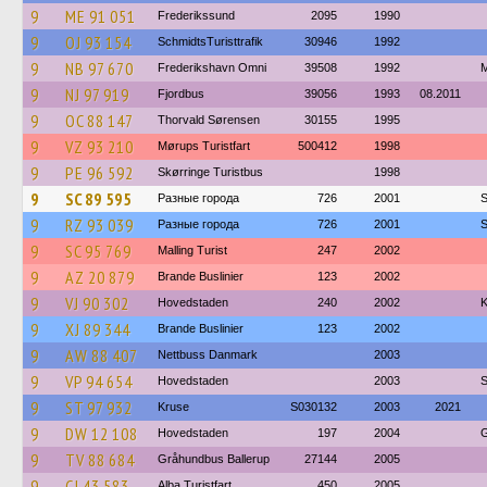
9
ME 91 051
Frederikssund
2095
1990
9
OJ 93 154
SchmidtsTuristtrafik
30946
1992
9
NB 97 670
Frederikshavn Omni
39508
1992
M
9
NJ 97 919
Fjordbus
39056
1993
08.2011
9
OC 88 147
Thorvald Sørensen
30155
1995
9
VZ 93 210
Mørups Turistfart
500412
1998
9
PE 96 592
Skørringe Turistbus
1998
9
SC 89 595
Разные города
726
2001
S
9
RZ 93 039
Разные города
726
2001
S
9
SC 95 769
Malling Turist
247
2002
9
AZ 20 879
Brande Buslinier
123
2002
9
VJ 90 302
Hovedstaden
240
2002
K
9
XJ 89 344
Brande Buslinier
123
2002
9
AW 88 407
Nettbuss Danmark
2003
9
VP 94 654
Hovedstaden
2003
S
9
ST 97 932
Kruse
S030132
2003
2021
9
DW 12 108
Hovedstaden
197
2004
G
9
TV 88 684
Gråhundbus Ballerup
27144
2005
9
CJ 43 583
Alba Turistfart
450
2005