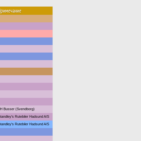
Примечание
H Busser (Svendborg)
tandley's Rutebiler Hadsund A/S
tandley's Rutebiler Hadsund A/S