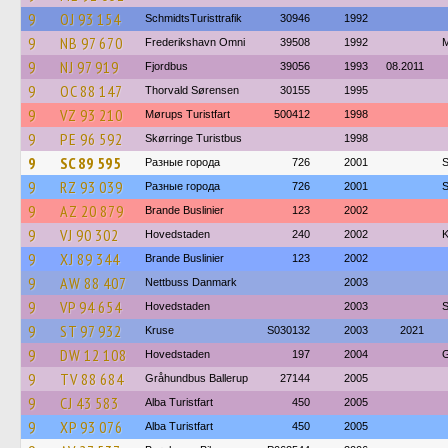
9
OJ 93 154
SchmidtsTuristtrafik
30946
1992
9
NB 97 670
Frederikshavn Omni
39508
1992
M
9
NJ 97 919
Fjordbus
39056
1993
08.2011
9
OC 88 147
Thorvald Sørensen
30155
1995
9
VZ 93 210
Mørups Turistfart
500412
1998
9
PE 96 592
Skørringe Turistbus
1998
9
SC 89 595
Разные города
726
2001
S
9
RZ 93 039
Разные города
726
2001
S
9
AZ 20 879
Brande Buslinier
123
2002
9
VJ 90 302
Hovedstaden
240
2002
K
9
XJ 89 344
Brande Buslinier
123
2002
9
AW 88 407
Nettbuss Danmark
2003
9
VP 94 654
Hovedstaden
2003
S
9
ST 97 932
Kruse
S030132
2003
2021
9
DW 12 108
Hovedstaden
197
2004
G
9
TV 88 684
Gråhundbus Ballerup
27144
2005
9
CJ 43 583
Alba Turistfart
450
2005
9
XP 93 076
Alba Turistfart
450
2005