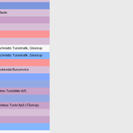
artin
chmidts Turisttrafik, Glostrup
chmidts Turisttrafik, Glostrup
okkedal Busservice
ims Turistbiler A/S
lobus Turist ApS (Tåstrup)