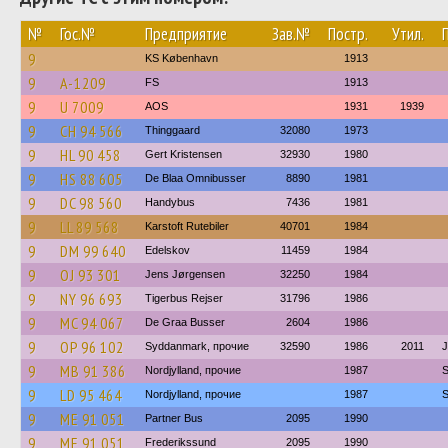
№
Гос.№
Предприятие
Зав.№
Постр.
Утил.
9
KS København
1913
9
A-1209
FS
1913
9
U 7009
AOS
1931
1939
9
CH 94 566
Thinggaard
32080
1973
9
HL 90 458
Gert Kristensen
32930
1980
9
HS 88 605
De Blaa Omnibusser
8890
1981
9
DC 98 560
Handybus
7436
1981
9
LL 89 568
Karstoft Rutebiler
40701
1984
9
DM 99 640
Edelskov
11459
1984
9
OJ 93 301
Jens Jørgensen
32250
1984
9
NY 96 693
Tigerbus Rejser
31796
1986
9
MC 94 067
De Graa Busser
2604
1986
9
OP 96 102
Syddanmark, прочие
32590
1986
2011
J
9
MB 91 386
Nordjylland, прочие
1987
S
9
LD 95 464
Nordjylland, прочие
1987
S
9
ME 91 051
Partner Bus
2095
1990
9
ME 91 051
Frederikssund
2095
1990