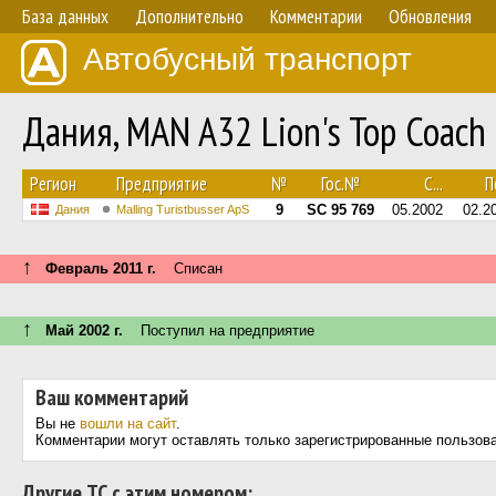
База данных
Дополнительно
Комментарии
Обновления
Автобусный транспорт
Дания, MAN A32 Lion's Top Coach
Регион
Предприятие
№
Гос.№
С...
По
9
SC 95 769
05.2002
02.2
Дания
Malling Turistbusser ApS
↑
Февраль 2011 г.
Списан
↑
Май 2002 г.
Поступил на предприятие
Ваш комментарий
Вы не
вошли на сайт
.
Комментарии могут оставлять только зарегистрированные пользов
Другие ТС с этим номером: