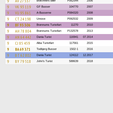
9
AV 27 537
Brøchners Biler
P062544
2006
9
VK 93 119
GF Busser
104770
2007
9
VU 95 861
A-Busserne
P084320
2008
9
CT 24 198
Umove
P092532
2009
9
BF 93 306
Brønnums Turistfart
11270
2010
9
AH 78 804
Brønnums Turistfart
P132578
2013
9
AN 64 442
Dania Turist
116941
07.2014
9
CJ 85 459
Alba Turistfart
117561
2015
9
BA 69 371
Todbjerg Busser
1502-1
2016
9
BT 62 802
Dania Turist
124112
12.2017
9
BY 79 518
John's Turist
588639
2018