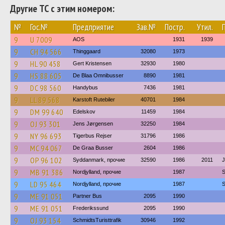
Другие ТС с этим номером:
№
Гос.№
Предприятие
Зав.№
Постр.
Утил.
9
U 7009
AOS
1931
1939
9
CH 94 566
Thinggaard
32080
1973
9
HL 90 458
Gert Kristensen
32930
1980
9
HS 88 605
De Blaa Omnibusser
8890
1981
9
DC 98 560
Handybus
7436
1981
9
LL 89 568
Karstoft Rutebiler
40701
1984
9
DM 99 640
Edelskov
11459
1984
9
OJ 93 301
Jens Jørgensen
32250
1984
9
NY 96 693
Tigerbus Rejser
31796
1986
9
MC 94 067
De Graa Busser
2604
1986
9
OP 96 102
Syddanmark, прочие
32590
1986
2011
J
9
MB 91 386
Nordjylland, прочие
1987
S
9
LD 95 464
Nordjylland, прочие
1987
S
9
ME 91 051
Partner Bus
2095
1990
9
ME 91 051
Frederikssund
2095
1990
9
OJ 93 154
SchmidtsTuristtrafik
30946
1992