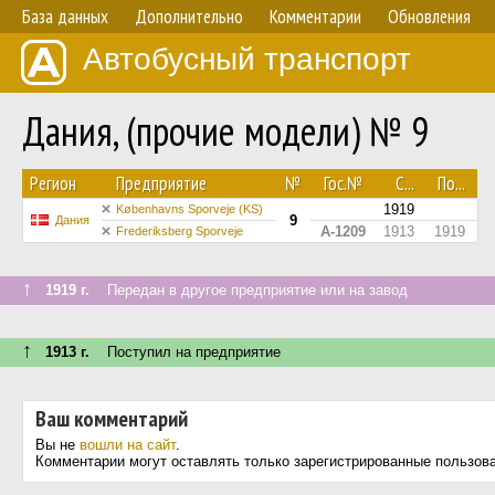
База данных
Дополнительно
Комментарии
Обновления
Автобусный транспорт
Дания, (прочие модели) № 9
Регион
Предприятие
№
Гос.№
С...
По...
1919
Københavns Sporveje (KS)
9
Дания
A-1209
1913
1919
Frederiksberg Sporveje
↑
1919 г.
Передан в другое предприятие или на завод
↑
1913 г.
Поступил на предприятие
Ваш комментарий
Вы не
вошли на сайт
.
Комментарии могут оставлять только зарегистрированные пользов