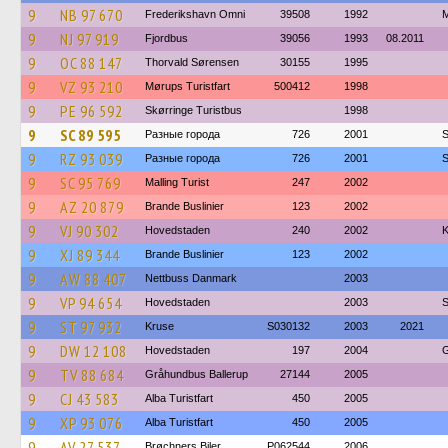
9
NB 97 670
Frederikshavn Omni
39508
1992
M
9
NJ 97 919
Fjordbus
39056
1993
08.2011
9
OC 88 147
Thorvald Sørensen
30155
1995
9
VZ 93 210
Mørups Turistfart
500412
1998
9
PE 96 592
Skørringe Turistbus
1998
9
SC 89 595
Разные города
726
2001
S
9
RZ 93 039
Разные города
726
2001
S
9
SC 95 769
Malling Turist
247
2002
9
AZ 20 879
Brande Buslinier
123
2002
9
VJ 90 302
Hovedstaden
240
2002
K
9
XJ 89 344
Brande Buslinier
123
2002
9
AW 88 407
Nettbuss Danmark
2003
9
VP 94 654
Hovedstaden
2003
S
9
ST 97 932
Kruse
S030132
2003
2021
9
DW 12 108
Hovedstaden
197
2004
G
9
TV 88 684
Gråhundbus Ballerup
27144
2005
9
CJ 43 583
Alba Turistfart
450
2005
9
XP 93 076
Alba Turistfart
450
2005
9
AV 27 537
Brøchners Biler
P062544
2006