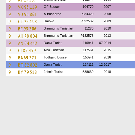
9
VK 93 119
GF Busser
104770
2007
9
VU 95 861
A-Busserne
P084320
2008
9
CT 24 198
Umove
P092532
2009
9
BF 93 306
Brønnums Turistfart
11270
2010
9
AH 78 804
Brønnums Turistfart
P132578
2013
9
AN 64 442
Dania Turist
116941
07.2014
9
CJ 85 459
Alba Turistfart
117561
2015
9
BA 69 371
Todbjerg Busser
1502-1
2016
9
BT 62 802
Dania Turist
124112
12.2017
9
BY 79 518
John's Turist
588639
2018