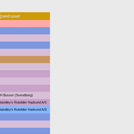
Примечание
H Busser (Svendborg)
tandley's Rutebiler Hadsund A/S
tandley's Rutebiler Hadsund A/S