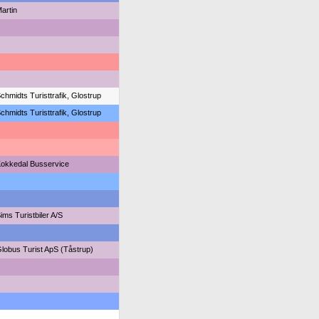
artin
chmidts Turisttrafik, Glostrup
chmidts Turisttrafik, Glostrup
okkedal Busservice
ims Turistbiler A/S
lobus Turist ApS (Tåstrup)