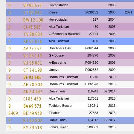
9
VP 94 654
Hovedstaden
2003
9
ST 97 932
Kruse
S030132
2003
2021
9
DW 12 108
Hovedstaden
197
2004
9
CJ 43 583
Alba Turistfart
450
2005
9
TV 88 684
Gråhundbus Ballerup
27144
2005
9
XP 93 076
Alba Turistfart
450
2005
9
AV 27 537
Brøchners Biler
P062544
2006
9
VK 93 119
GF Busser
104770
2007
9
VU 95 861
A-Busserne
P084320
2008
9
CT 24 198
Umove
P092532
2009
9
BF 93 306
Brønnums Turistfart
11270
2010
9
AH 78 804
Brønnums Turistfart
P132578
2013
9
AN 64 442
Dania Turist
116941
07.2014
9
CJ 85 459
Alba Turistfart
117561
2015
9
BA 69 371
Todbjerg Busser
1502-1
2016
8409
BE 49 938
Tidebus
27868
2016
9
BT 62 802
Dania Turist
124112
12.2017
9
BY 79 518
John's Turist
588639
2018