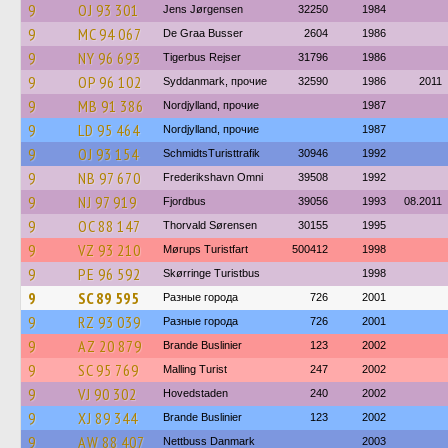
9
OJ 93 301
Jens Jørgensen
32250
1984
9
MC 94 067
De Graa Busser
2604
1986
9
NY 96 693
Tigerbus Rejser
31796
1986
9
OP 96 102
Syddanmark, прочие
32590
1986
2011
9
MB 91 386
Nordjylland, прочие
1987
9
LD 95 464
Nordjylland, прочие
1987
9
OJ 93 154
SchmidtsTuristtrafik
30946
1992
9
NB 97 670
Frederikshavn Omni
39508
1992
9
NJ 97 919
Fjordbus
39056
1993
08.2011
9
OC 88 147
Thorvald Sørensen
30155
1995
9
VZ 93 210
Mørups Turistfart
500412
1998
9
PE 96 592
Skørringe Turistbus
1998
9
SC 89 595
Разные города
726
2001
9
RZ 93 039
Разные города
726
2001
9
AZ 20 879
Brande Buslinier
123
2002
9
SC 95 769
Malling Turist
247
2002
9
VJ 90 302
Hovedstaden
240
2002
9
XJ 89 344
Brande Buslinier
123
2002
9
AW 88 407
Nettbuss Danmark
2003