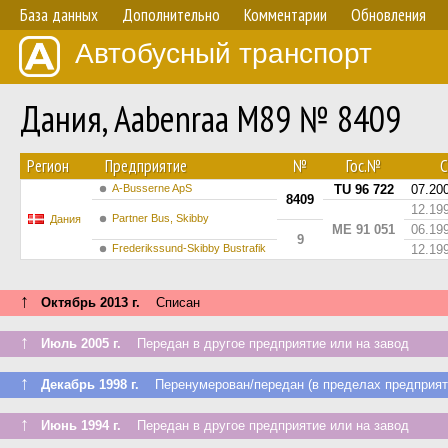
База данных
Дополнительно
Комментарии
Обновления
Автобусный транспорт
Дания, Aabenraa M89 № 8409
Регион
Предприятие
№
Гос.№
С
A-Busserne ApS
TU 96 722
07.20
8409
12.19
Partner Bus, Skibby
Дания
ME 91 051
06.19
9
Frederikssund-Skibby Bustrafik
12.19
↑
Октябрь 2013 г.
Списан
↑
Июль 2005 г.
Передан в другое предприятие или на завод
↑
Декабрь 1998 г.
Перенумерован/передан (в пределах предприят
↑
Июнь 1994 г.
Передан в другое предприятие или на завод