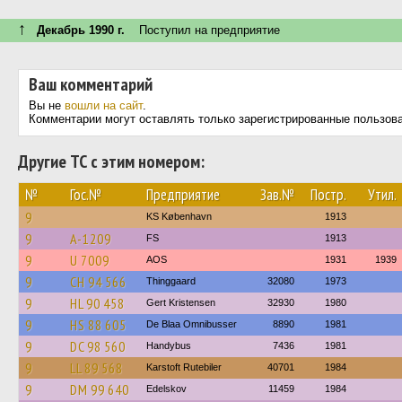
↑
Декабрь 1990 г.
Поступил на предприятие
Ваш комментарий
Вы не
вошли на сайт
.
Комментарии могут оставлять только зарегистрированные пользов
Другие ТС с этим номером:
№
Гос.№
Предприятие
Зав.№
Постр.
Утил.
9
KS København
1913
9
A-1209
FS
1913
9
U 7009
AOS
1931
1939
9
CH 94 566
Thinggaard
32080
1973
9
HL 90 458
Gert Kristensen
32930
1980
9
HS 88 605
De Blaa Omnibusser
8890
1981
9
DC 98 560
Handybus
7436
1981
9
LL 89 568
Karstoft Rutebiler
40701
1984
9
DM 99 640
Edelskov
11459
1984