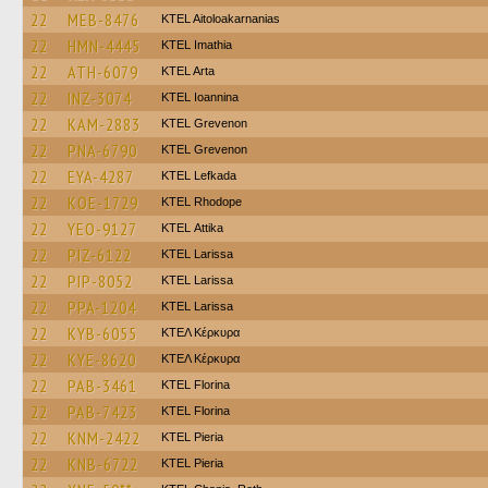
22
MEB-8476
KTEL Aitoloakarnanias
22
HMN-4445
KTEL Imathia
22
ATH-6079
KTEL Arta
22
INZ-3074
KTEL Ioannina
22
KAM-2883
ΚΤΕL Grevenon
22
PNA-6790
ΚΤΕL Grevenon
22
EYA-4287
KTEL Lefkada
22
KOE-1729
KTEL Rhodope
22
YEO-9127
KΤΕL Αttika
22
PIZ-6122
KTEL Larissa
22
PIP-8052
KTEL Larissa
22
PPA-1204
KTEL Larissa
22
KYB-6055
ΚΤΕΛ Κέρκυρα
22
KYE-8620
ΚΤΕΛ Κέρκυρα
22
PAB-3461
KTEL Florina
22
PAB-7423
KTEL Florina
22
KNM-2422
KTEL Pieria
22
KNB-6722
KTEL Pieria