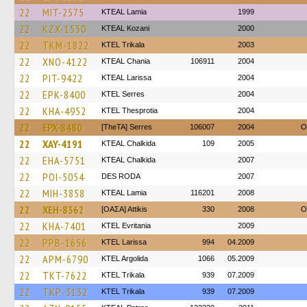
22
MIT-2575
KTEAL Lamia
1999
22
KZX-1530
KTEAL Kozani
2000
22
TKM-1822
ΚΤΕL Τrikala
2003
22
XNO-4122
KTEAL Chania
106911
2004
22
PIT-9422
KTEAL Larissa
2004
22
EPK-8400
KTEL Serres
2004
22
KHA-4952
KTEL Thesprotia
2004
22
EPX-8480
[TheTA] Serres
106007
2004
O
22
XAY-4191
KTEAL Chalkida
109
2005
22
EHA-5751
KTEAL Chalkida
2007
22
POI-5054
DES RODA
2007
22
MIH-3858
KTEAL Lamia
116201
2008
22
XEH-8362
[ΟΑΣΑ] Αttikis
330
2008
O
22
KHA-7401
ΚΤΕL Evritania
2009
22
PPB-1656
KTEL Larissa
994
04.2009
22
APM-6790
KTEL Argolida
1066
05.2009
22
TKT-7622
ΚΤΕL Τrikala
939
07.2009
22
TKP-3132
ΚΤΕL Τrikala
939
07.2009