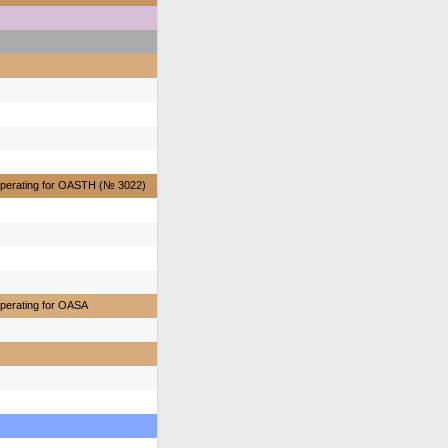
perating for OASTH (№ 3022)
perating for OASA