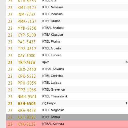
22
ATH-9855
KTEL Arta
22
KMT-9172
KTEL Messinia
22
INM-5232
KTEL Ioannina
22
PMK-5137
KTEL Drama
22
MYK-5230
KTEAL Mytilene
22
KYP-3100
ΚΤΕΛ Κέρκυρα
22
PAE-3423
KTEL Florina
22
TPZ-4312
KTEL Arcadia
22
XAY-3000
ΚΤΕL Euboea
22
TKT-7623
Крит
K
22
KBX-2430
KTEAL Kavalas
22
KPK-5522
KTEL Corinthia
22
PPH-5039
KTEL Larissa
22
TPZ-1969
ΚΤΕL Grevenon
22
NMH-9501
KTEL Thessaloniki
22
HZH-6505
(9) Родос
T
22
BBA-9428
ΚΤΕL Magnesia
22
AXT-9292
KTEL Achaia
22
KYK-8122
KTEAL Kerkyra