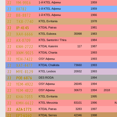
22
YM-9916
1-й KTEL Афины
1959
22
88782
1-й KTEL Афины
1959
22
BB-8872
1-й KTEL Афины
1966
22
TKB-7740
ΚΤΕL Evritania
1978
22
IP-4143
KTEAL Patras
1981
22
XAH-6666
ΚΤΕL Euboea
35998
1983
22
AX-8709
KTEL Santorini / Thira
1984
22
KNH-2722
KTEAL Katerini
117
1987
22
XNM-9025
KTEAL Chania
1993
22
YEH-7422
OSY Афины
1993
22
XAT-4477
KTEAL Chalkida
73660
1993
22
MYE-8129
KTEL Lesbos
20932
1993
22
POE-6876
DES RODA
1994
22
YEM-4922
OSY Афины
26045
1994
22
YEM-4822
OSY Афины
30673
1994
2018
22
KHA-7033
ΚΤΕL Evritania
1995
22
KMH-6622
KTEL Messinia
83101
1996
Κ
22
AZA-1771
KTEAL Patras
3283
1997
22
EPT-6160
KTEAL Serres
42346
1998