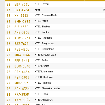
22
EBK-7331
KTEL Evrou
22
HZA-4324
Крит
Τ
22
XNI-9912
KTEL Chania–Reth.
22
ZMM-5212
KΤΕL Αttika
22
BIZ-6560
KTEL Thebes
22
AHZ-3805
KTEL Xanthi
22
KOM-2731
KTEL Rhodope
22
ZAZ-7629
KTEL Zakynthos
22
KEB-4805
KTEL Cephalonia
22
MNA-1066
KTEAL Ptolemaida
22
EEP-6445
KTEL Pellas
22
BOO-6570
KTEAL Volos
22
PZK-6464
KTEAL Ioannina
22
KYP-1963
KTEAL Kerkyra
22
MIX-1775
ΚΤΕL Phthiotis
22
APN-6354
KTEL Aitoloakarnanias
22
PKA-3858
ΚΤΕL Rodou
22
AKM-6063
ΚΤΕΛ Λακωνίας