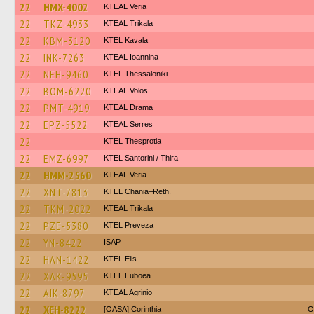
22
HMX-4002
KTEAL Veria
22
TKZ-4933
KTEAL Trikala
22
KBM-3120
KTEL Kavala
22
INK-7263
KTEAL Ioannina
22
NEH-9460
KTEL Thessaloniki
22
BOM-6220
KTEAL Volos
22
PMT-4919
KTEAL Drama
22
EPZ-5522
KTEAL Serres
22
KTEL Thesprotia
22
EMZ-6997
KTEL Santorini / Thira
22
HMM-2560
KTEAL Veria
22
XNT-7813
KTEL Chania–Reth.
22
TKM-2022
KTEAL Trikala
22
PZE-5380
KTEL Preveza
22
YN-8422
ISAP
22
HAN-1422
KTEL Elis
22
XAK-9595
ΚΤΕL Euboea
22
AIK-8797
KTEAL Agrinio
22
XEH-8222
[OASA] Corinthia
O