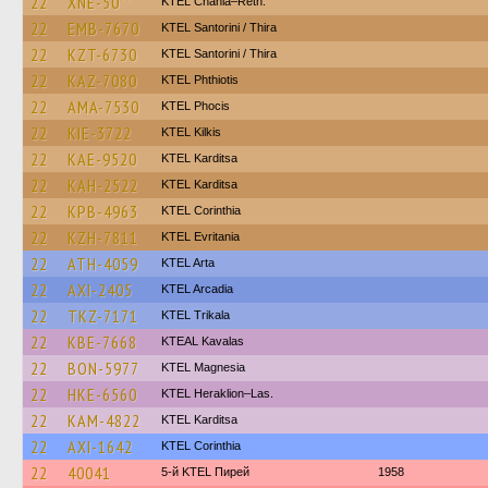
22
XNE-50**
KTEL Chania–Reth.
22
EMB-7670
KTEL Santorini / Thira
22
KZT-6730
KTEL Santorini / Thira
22
KAZ-7080
ΚΤΕL Phthiotis
22
AMA-7530
ΚΤΕL Phocis
22
KIE-3722
KTEL Kilkis
22
KAE-9520
ΚΤΕL Karditsa
22
KAH-2522
ΚΤΕL Karditsa
22
KPB-4963
KTEL Corinthia
22
KZH-7811
ΚΤΕL Evritania
22
ATH-4059
KTEL Arta
22
AXI-2405
KTEL Arcadia
22
TKZ-7171
ΚΤΕL Τrikala
22
KBE-7668
KTEAL Kavalas
22
BON-5977
ΚΤΕL Magnesia
22
HKE-6560
KTEL Heraklion–Las.
22
KAM-4822
ΚΤΕL Karditsa
22
AXI-1642
KTEL Corinthia
22
40041
5-й KTEL Пирей
1958