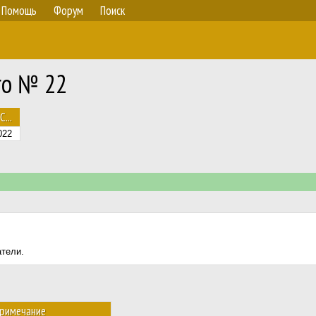
Помощь
Форум
Поиск
ro № 22
С...
022
атели.
римечание