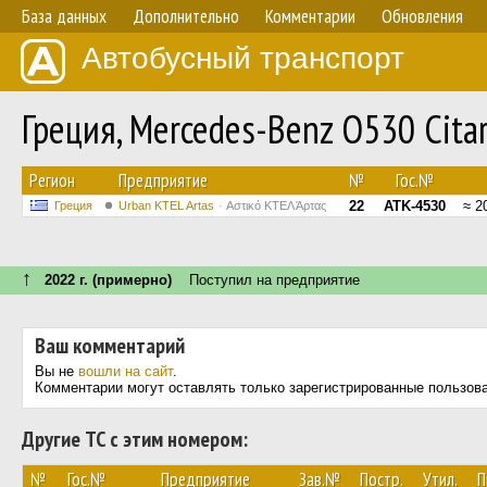
База данных
Дополнительно
Комментарии
Обновления
Автобусный транспорт
Греция, Mercedes-Benz O530 Cita
Регион
Предприятие
№
Гос.№
22
ATK-4530
≈ 2
Греция
Urban KTEL Artas
Αστικό ΚΤΕΛ Άρτας
↑
2022 г. (примерно)
Поступил на предприятие
Ваш комментарий
Вы не
вошли на сайт
.
Комментарии могут оставлять только зарегистрированные пользов
Другие ТС с этим номером:
№
Гос.№
Предприятие
Зав.№
Постр.
Утил.
П