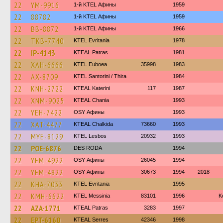
22
YM-9916
1-й KTEL Афины
1959
22
88782
1-й KTEL Афины
1959
22
BB-8872
1-й KTEL Афины
1966
22
TKB-7740
ΚΤΕL Evritania
1978
22
IP-4143
KTEAL Patras
1981
22
XAH-6666
ΚΤΕL Euboea
35998
1983
22
AX-8709
KTEL Santorini / Thira
1984
22
KNH-2722
KTEAL Katerini
117
1987
22
XNM-9025
KTEAL Chania
1993
22
YEH-7422
OSY Афины
1993
22
XAT-4477
KTEAL Chalkida
73660
1993
22
MYE-8129
KTEL Lesbos
20932
1993
22
POE-6876
DES RODA
1994
22
YEM-4922
OSY Афины
26045
1994
22
YEM-4822
OSY Афины
30673
1994
2018
22
KHA-7033
ΚΤΕL Evritania
1995
22
KMH-6622
KTEL Messinia
83101
1996
Κ
22
AZA-1771
KTEAL Patras
3283
1997
22
EPT-6160
KTEAL Serres
42346
1998