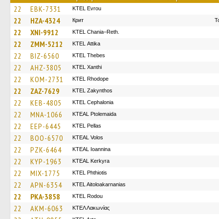
22
EBK-7331
KTEL Evrou
22
HZA-4324
Крит
Τ
22
XNI-9912
KTEL Chania–Reth.
22
ZMM-5212
KΤΕL Αttika
22
BIZ-6560
KTEL Thebes
22
AHZ-3805
KTEL Xanthi
22
KOM-2731
KTEL Rhodope
22
ZAZ-7629
KTEL Zakynthos
22
KEB-4805
KTEL Cephalonia
22
MNA-1066
KTEAL Ptolemaida
22
EEP-6445
KTEL Pellas
22
BOO-6570
KTEAL Volos
22
PZK-6464
KTEAL Ioannina
22
KYP-1963
KTEAL Kerkyra
22
MIX-1775
ΚΤΕL Phthiotis
22
APN-6354
KTEL Aitoloakarnanias
22
PKA-3858
ΚΤΕL Rodou
22
AKM-6063
ΚΤΕΛ Λακωνίας