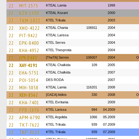
22
MIT-2575
KTEAL Lamia
1999
22
KZX-1530
KTEAL Kozani
2000
22
TKM-1822
ΚΤΕL Τrikala
2003
22
XNO-4122
KTEAL Chania
106911
2004
22
PIT-9422
KTEAL Larissa
2004
22
EPK-8400
KTEL Serres
2004
22
KHA-4952
KTEL Thesprotia
2004
22
EPX-8480
[TheTA] Serres
106007
2004
O
22
XAY-4191
KTEAL Chalkida
109
2005
22
EHA-5751
KTEAL Chalkida
2007
22
POI-5054
DES RODA
2007
22
MIH-3858
KTEAL Lamia
116201
2008
22
XEH-8362
[ΟΑΣΑ] Αttikis
330
2008
O
22
KHA-7401
ΚΤΕL Evritania
2009
22
PPB-1656
KTEL Larissa
994
04.2009
22
APM-6790
KTEL Argolida
1066
05.2009
22
TKT-7622
ΚΤΕL Τrikala
939
07.2009
22
TKP-3132
ΚΤΕL Τrikala
939
07.2009