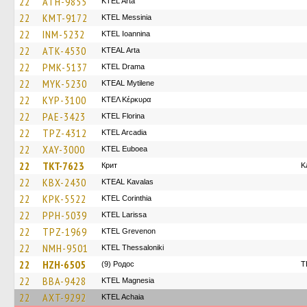
22
ATH-9855
KTEL Arta
22
KMT-9172
KTEL Messinia
22
INM-5232
KTEL Ioannina
22
ATK-4530
KTEAL Arta
22
PMK-5137
KTEL Drama
22
MYK-5230
KTEAL Mytilene
22
KYP-3100
ΚΤΕΛ Κέρκυρα
22
PAE-3423
KTEL Florina
22
TPZ-4312
KTEL Arcadia
22
XAY-3000
ΚΤΕL Euboea
22
TKT-7623
Крит
K
22
KBX-2430
KTEAL Kavalas
22
KPK-5522
KTEL Corinthia
22
PPH-5039
KTEL Larissa
22
TPZ-1969
ΚΤΕL Grevenon
22
NMH-9501
KTEL Thessaloniki
22
HZH-6505
(9) Родос
T
22
BBA-9428
ΚΤΕL Magnesia
22
AXT-9292
KTEL Achaia