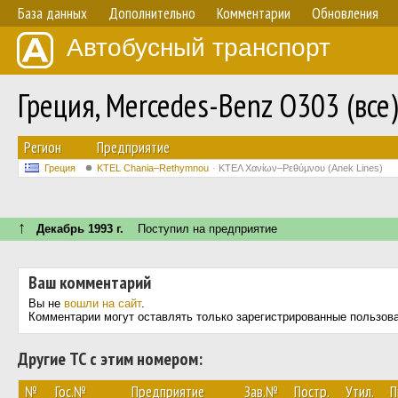
База данных
Дополнительно
Комментарии
Обновления
Автобусный транспорт
Греция, Mercedes-Benz O303 (все
Регион
Предприятие
Греция
KTEL Chania–Rethymnou
ΚΤΕΛ Χανίων–Ρεθύμνου (Anek Lines)
↑
Декабрь 1993 г.
Поступил на предприятие
Ваш комментарий
Вы не
вошли на сайт
.
Комментарии могут оставлять только зарегистрированные пользов
Другие ТС с этим номером:
№
Гос.№
Предприятие
Зав.№
Постр.
Утил.
П