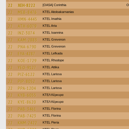
22
XEH-8222
[OASA] Corinthia
O
22
MEB-8476
KTEL Aitoloakarnanias
22
HMN-4445
KTEL Imathia
22
ATH-6079
KTEL Arta
22
INZ-3074
KTEL Ioannina
22
KAM-2883
ΚΤΕL Grevenon
22
PNA-6790
ΚΤΕL Grevenon
22
EYA-4287
KTEL Lefkada
22
KOE-1729
KTEL Rhodope
22
YEO-9127
KΤΕL Αttika
22
PIZ-6122
KTEL Larissa
22
PIP-8052
KTEL Larissa
22
PPA-1204
KTEL Larissa
22
KYB-6055
ΚΤΕΛ Κέρκυρα
22
KYE-8620
ΚΤΕΛ Κέρκυρα
22
PAB-3461
KTEL Florina
22
PAB-7423
KTEL Florina
22
KNM-2422
KTEL Pieria