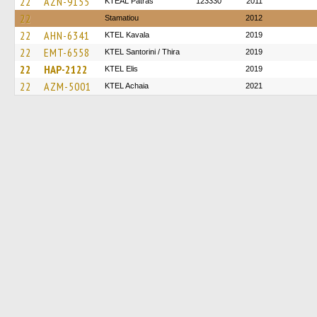
22
AZN-9155
KTEAL Patras
123330
2011
22
Stamatiou
2012
22
AHN-6341
KTEL Kavala
2019
22
EMT-6558
KTEL Santorini / Thira
2019
22
HAP-2122
KTEL Elis
2019
22
AZM-5001
KTEL Achaia
2021