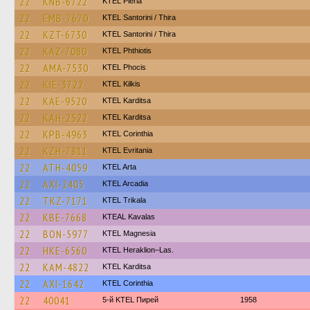
22
KNB-6722
KTEL Pieria
22
EMB-7670
KTEL Santorini / Thira
22
KZT-6730
KTEL Santorini / Thira
22
KAZ-7080
ΚΤΕL Phthiotis
22
AMA-7530
ΚΤΕL Phocis
22
KIE-3722
KTEL Kilkis
22
KAE-9520
ΚΤΕL Karditsa
22
KAH-2522
ΚΤΕL Karditsa
22
KPB-4963
KTEL Corinthia
22
KZH-7811
ΚΤΕL Evritania
22
ATH-4059
KTEL Arta
22
AXI-2405
KTEL Arcadia
22
TKZ-7171
ΚΤΕL Τrikala
22
KBE-7668
KTEAL Kavalas
22
BON-5977
ΚΤΕL Magnesia
22
HKE-6560
KTEL Heraklion–Las.
22
KAM-4822
ΚΤΕL Karditsa
22
AXI-1642
KTEL Corinthia
22
40041
5-й KTEL Пирей
1958