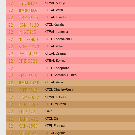
22
KYK-8122
KTEAL Kerkyra
22
HMX-4002
KTEAL Veria
22
TKZ-4933
KTEAL Trikala
22
KBM-3120
KTEL Kavala
22
INK-7263
KTEAL Ioannina
22
NEH-9460
KTEL Thessaloniki
22
BOM-6220
KTEAL Volos
22
PMT-4919
KTEAL Drama
22
EPZ-5522
KTEAL Serres
22
KTEL Thesprotia
22
EMZ-6997
KTEL Santorini / Thira
22
HMM-2560
KTEAL Veria
22
XNT-7813
KTEL Chania–Reth.
22
TKM-2022
KTEAL Trikala
22
PZE-5380
KTEL Preveza
22
YN-8422
ISAP
22
HAN-1422
KTEL Elis
22
XAK-9595
ΚΤΕL Euboea
22
AIK-8797
KTEAL Agrinio