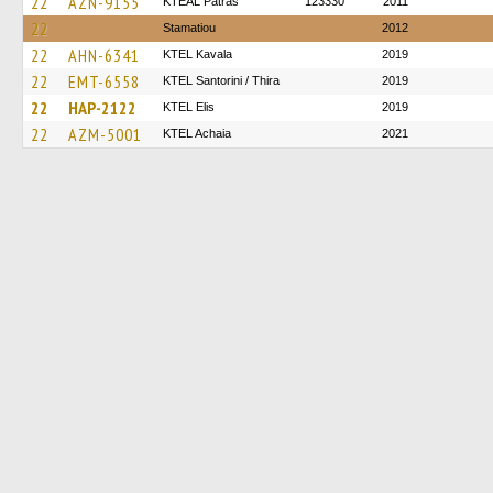
22
AZN-9155
KTEAL Patras
123330
2011
22
Stamatiou
2012
22
AHN-6341
KTEL Kavala
2019
22
EMT-6558
KTEL Santorini / Thira
2019
22
HAP-2122
KTEL Elis
2019
22
AZM-5001
KTEL Achaia
2021