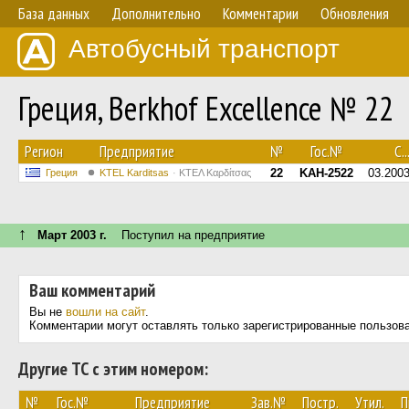
База данных
Дополнительно
Комментарии
Обновления
Автобусный транспорт
Греция, Berkhof Excellence № 22
Регион
Предприятие
№
Гос.№
С..
22
KAH-2522
03.200
Греция
ΚΤΕL Karditsas
ΚΤΕΛ Καρδίτσας
↑
Март 2003 г.
Поступил на предприятие
Ваш комментарий
Вы не
вошли на сайт
.
Комментарии могут оставлять только зарегистрированные пользов
Другие ТС с этим номером:
№
Гос.№
Предприятие
Зав.№
Постр.
Утил.
П