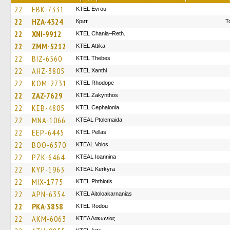
22
EBK-7331
KTEL Evrou
22
HZA-4324
Крит
Τ
22
XNI-9912
KTEL Chania–Reth.
22
ZMM-5212
KΤΕL Αttika
22
BIZ-6560
KTEL Thebes
22
AHZ-3805
KTEL Xanthi
22
KOM-2731
KTEL Rhodope
22
ZAZ-7629
KTEL Zakynthos
22
KEB-4805
KTEL Cephalonia
22
MNA-1066
KTEAL Ptolemaida
22
EEP-6445
KTEL Pellas
22
BOO-6570
KTEAL Volos
22
PZK-6464
KTEAL Ioannina
22
KYP-1963
KTEAL Kerkyra
22
MIX-1775
ΚΤΕL Phthiotis
22
APN-6354
KTEL Aitoloakarnanias
22
PKA-3858
ΚΤΕL Rodou
22
AKM-6063
ΚΤΕΛ Λακωνίας