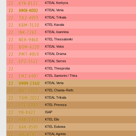
22
KYK-8122
KTEAL Kerkyra
22
HMX-4002
KTEAL Veria
22
TKZ-4933
KTEAL Trikala
22
KBM-3120
KTEL Kavala
22
INK-7263
KTEAL Ioannina
22
NEH-9460
KTEL Thessaloniki
22
BOM-6220
KTEAL Volos
22
PMT-4919
KTEAL Drama
22
EPZ-5522
KTEAL Serres
22
KTEL Thesprotia
22
EMZ-6997
KTEL Santorini / Thira
22
HMM-2560
KTEAL Veria
22
XNT-7813
KTEL Chania–Reth.
22
TKM-2022
KTEAL Trikala
22
PZE-5380
KTEL Preveza
22
YN-8422
ISAP
22
HAN-1422
KTEL Elis
22
XAK-9595
ΚΤΕL Euboea
22
AIK-8797
KTEAL Agrinio