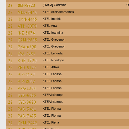
22
XEH-8222
[OASA] Corinthia
O
22
MEB-8476
KTEL Aitoloakarnanias
22
HMN-4445
KTEL Imathia
22
ATH-6079
KTEL Arta
22
INZ-3074
KTEL Ioannina
22
KAM-2883
ΚΤΕL Grevenon
22
PNA-6790
ΚΤΕL Grevenon
22
EYA-4287
KTEL Lefkada
22
KOE-1729
KTEL Rhodope
22
YEO-9127
KΤΕL Αttika
22
PIZ-6122
KTEL Larissa
22
PIP-8052
KTEL Larissa
22
PPA-1204
KTEL Larissa
22
KYB-6055
ΚΤΕΛ Κέρκυρα
22
KYE-8620
ΚΤΕΛ Κέρκυρα
22
PAB-3461
KTEL Florina
22
PAB-7423
KTEL Florina
22
KNM-2422
KTEL Pieria