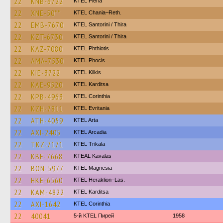
22
KNB-6722
KTEL Pieria
22
XNE-50**
KTEL Chania–Reth.
22
EMB-7670
KTEL Santorini / Thira
22
KZT-6730
KTEL Santorini / Thira
22
KAZ-7080
ΚΤΕL Phthiotis
22
AMA-7530
ΚΤΕL Phocis
22
KIE-3722
KTEL Kilkis
22
KAE-9520
ΚΤΕL Karditsa
22
KPB-4963
KTEL Corinthia
22
KZH-7811
ΚΤΕL Evritania
22
ATH-4059
KTEL Arta
22
AXI-2405
KTEL Arcadia
22
TKZ-7171
ΚΤΕL Τrikala
22
KBE-7668
KTEAL Kavalas
22
BON-5977
ΚΤΕL Magnesia
22
HKE-6560
KTEL Heraklion–Las.
22
KAM-4822
ΚΤΕL Karditsa
22
AXI-1642
KTEL Corinthia
22
40041
5-й KTEL Пирей
1958