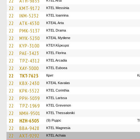
22
ATH-9855
KTEL Arta
22
KMT-9172
KTEL Messinia
22
INM-5232
KTEL Ioannina
22
ATK-4530
KTEAL Arta
22
PMK-5137
KTEL Drama
22
MYK-5230
KTEAL Mytilene
22
KYP-3100
ΚΤΕΛ Κέρκυρα
22
PAE-3423
KTEL Florina
22
TPZ-4312
KTEL Arcadia
22
XAY-3000
ΚΤΕL Euboea
22
TKT-7623
Крит
K
22
KBX-2430
KTEAL Kavalas
22
KPK-5522
KTEL Corinthia
22
PPH-5039
KTEL Larissa
22
TPZ-1969
ΚΤΕL Grevenon
22
NMH-9501
KTEL Thessaloniki
22
HZH-6505
(9) Родос
T
22
BBA-9428
ΚΤΕL Magnesia
22
AXT-9292
KTEL Achaia