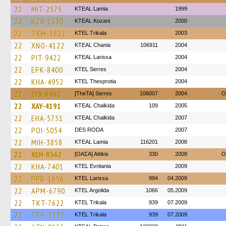
22
MIT-2575
KTEAL Lamia
1999
22
KZX-1530
KTEAL Kozani
2000
22
TKM-1822
ΚΤΕL Τrikala
2003
22
XNO-4122
KTEAL Chania
106911
2004
22
PIT-9422
KTEAL Larissa
2004
22
EPK-8400
KTEL Serres
2004
22
KHA-4952
KTEL Thesprotia
2004
22
EPX-8480
[TheTA] Serres
106007
2004
O
22
XAY-4191
KTEAL Chalkida
109
2005
22
EHA-5751
KTEAL Chalkida
2007
22
POI-5054
DES RODA
2007
22
MIH-3858
KTEAL Lamia
116201
2008
22
XEH-8362
[ΟΑΣΑ] Αttikis
330
2008
O
22
KHA-7401
ΚΤΕL Evritania
2009
22
PPB-1656
KTEL Larissa
994
04.2009
22
APM-6790
KTEL Argolida
1066
05.2009
22
TKT-7622
ΚΤΕL Τrikala
939
07.2009
22
TKP-3132
ΚΤΕL Τrikala
939
07.2009