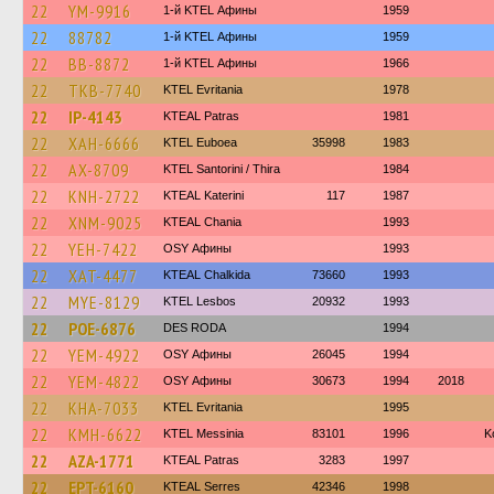
22
YM-9916
1-й KTEL Афины
1959
22
88782
1-й KTEL Афины
1959
22
BB-8872
1-й KTEL Афины
1966
22
TKB-7740
ΚΤΕL Evritania
1978
22
IP-4143
KTEAL Patras
1981
22
XAH-6666
ΚΤΕL Euboea
35998
1983
22
AX-8709
KTEL Santorini / Thira
1984
22
KNH-2722
KTEAL Katerini
117
1987
22
XNM-9025
KTEAL Chania
1993
22
YEH-7422
OSY Афины
1993
22
XAT-4477
KTEAL Chalkida
73660
1993
22
MYE-8129
KTEL Lesbos
20932
1993
22
POE-6876
DES RODA
1994
22
YEM-4922
OSY Афины
26045
1994
22
YEM-4822
OSY Афины
30673
1994
2018
22
KHA-7033
ΚΤΕL Evritania
1995
22
KMH-6622
KTEL Messinia
83101
1996
Κ
22
AZA-1771
KTEAL Patras
3283
1997
22
EPT-6160
KTEAL Serres
42346
1998