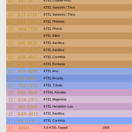
22
XNE-50**
KTEL Chania–Reth.
22
EMB-7670
KTEL Santorini / Thira
22
KZT-6730
KTEL Santorini / Thira
22
KAZ-7080
ΚΤΕL Phthiotis
22
AMA-7530
ΚΤΕL Phocis
22
KIE-3722
KTEL Kilkis
22
KAE-9520
ΚΤΕL Karditsa
22
KAH-2522
ΚΤΕL Karditsa
22
KPB-4963
KTEL Corinthia
22
KZH-7811
ΚΤΕL Evritania
22
ATH-4059
KTEL Arta
22
AXI-2405
KTEL Arcadia
22
TKZ-7171
ΚΤΕL Τrikala
22
KBE-7668
KTEAL Kavalas
22
BON-5977
ΚΤΕL Magnesia
22
HKE-6560
KTEL Heraklion–Las.
22
KAM-4822
ΚΤΕL Karditsa
22
AXI-1642
KTEL Corinthia
22
40041
5-й KTEL Пирей
1958