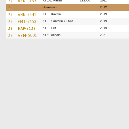
22
AZN-9155
KTEAL Patras
123330
2011
22
Stamatiou
2012
22
AHN-6341
KTEL Kavala
2019
22
EMT-6558
KTEL Santorini / Thira
2019
22
HAP-2122
KTEL Elis
2019
22
AZM-5001
KTEL Achaia
2021