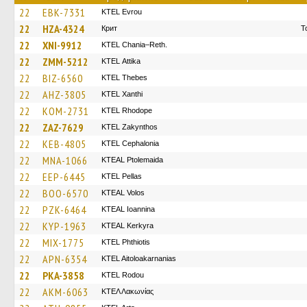
22
EBK-7331
KTEL Evrou
22
HZA-4324
Крит
Τ
22
XNI-9912
KTEL Chania–Reth.
22
ZMM-5212
KΤΕL Αttika
22
BIZ-6560
KTEL Thebes
22
AHZ-3805
KTEL Xanthi
22
KOM-2731
KTEL Rhodope
22
ZAZ-7629
KTEL Zakynthos
22
KEB-4805
KTEL Cephalonia
22
MNA-1066
KTEAL Ptolemaida
22
EEP-6445
KTEL Pellas
22
BOO-6570
KTEAL Volos
22
PZK-6464
KTEAL Ioannina
22
KYP-1963
KTEAL Kerkyra
22
MIX-1775
ΚΤΕL Phthiotis
22
APN-6354
KTEL Aitoloakarnanias
22
PKA-3858
ΚΤΕL Rodou
22
AKM-6063
ΚΤΕΛ Λακωνίας