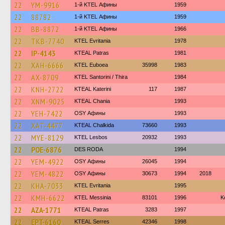
22
YM-9916
1-й KTEL Афины
1959
22
88782
1-й KTEL Афины
1959
22
BB-8872
1-й KTEL Афины
1966
22
TKB-7740
ΚΤΕL Evritania
1978
22
IP-4143
KTEAL Patras
1981
22
XAH-6666
ΚΤΕL Euboea
35998
1983
22
AX-8709
KTEL Santorini / Thira
1984
22
KNH-2722
KTEAL Katerini
117
1987
22
XNM-9025
KTEAL Chania
1993
22
YEH-7422
OSY Афины
1993
22
XAT-4477
KTEAL Chalkida
73660
1993
22
MYE-8129
KTEL Lesbos
20932
1993
22
POE-6876
DES RODA
1994
22
YEM-4922
OSY Афины
26045
1994
22
YEM-4822
OSY Афины
30673
1994
2018
22
KHA-7033
ΚΤΕL Evritania
1995
22
KMH-6622
KTEL Messinia
83101
1996
Κ
22
AZA-1771
KTEAL Patras
3283
1997
22
EPT-6160
KTEAL Serres
42346
1998