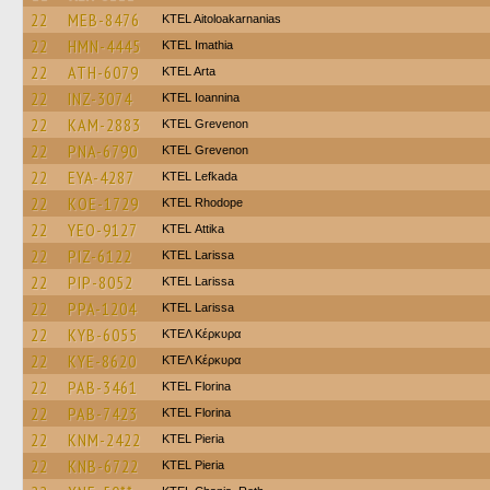
22
MEB-8476
KTEL Aitoloakarnanias
22
HMN-4445
KTEL Imathia
22
ATH-6079
KTEL Arta
22
INZ-3074
KTEL Ioannina
22
KAM-2883
ΚΤΕL Grevenon
22
PNA-6790
ΚΤΕL Grevenon
22
EYA-4287
KTEL Lefkada
22
KOE-1729
KTEL Rhodope
22
YEO-9127
KΤΕL Αttika
22
PIZ-6122
KTEL Larissa
22
PIP-8052
KTEL Larissa
22
PPA-1204
KTEL Larissa
22
KYB-6055
ΚΤΕΛ Κέρκυρα
22
KYE-8620
ΚΤΕΛ Κέρκυρα
22
PAB-3461
KTEL Florina
22
PAB-7423
KTEL Florina
22
KNM-2422
KTEL Pieria
22
KNB-6722
KTEL Pieria