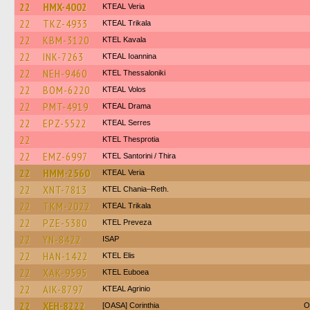
22
HMX-4002
KTEAL Veria
22
TKZ-4933
KTEAL Trikala
22
KBM-3120
KTEL Kavala
22
INK-7263
KTEAL Ioannina
22
NEH-9460
KTEL Thessaloniki
22
BOM-6220
KTEAL Volos
22
PMT-4919
KTEAL Drama
22
EPZ-5522
KTEAL Serres
22
KTEL Thesprotia
22
EMZ-6997
KTEL Santorini / Thira
22
HMM-2560
KTEAL Veria
22
XNT-7813
KTEL Chania–Reth.
22
TKM-2022
KTEAL Trikala
22
PZE-5380
KTEL Preveza
22
YN-8422
ISAP
22
HAN-1422
KTEL Elis
22
XAK-9595
ΚΤΕL Euboea
22
AIK-8797
KTEAL Agrinio
22
XEH-8222
[OASA] Corinthia
O