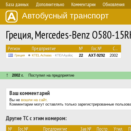
База данных
Дополнительно
Комментарии
Обновления
Автобусный транспорт
Греция, Mercedes-Benz O580-15R
Регион
Предприятие
№
Гос.№
С...
22
AXT-9292
2002
Греция
KTEL Achaias
ΚΤΕΛ Αχαΐας
↑
2002 г.
Поступил на предприятие
Ваш комментарий
Вы не
вошли на сайт
.
Комментарии могут оставлять только зарегистрированные пользов
Другие ТС с этим номером:
№
Гос.№
Предприятие
Зав.№
Постр.
Утил.
П