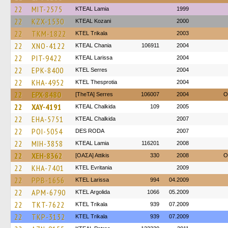
22
MIT-2575
KTEAL Lamia
1999
22
KZX-1530
KTEAL Kozani
2000
22
TKM-1822
ΚΤΕL Τrikala
2003
22
XNO-4122
KTEAL Chania
106911
2004
22
PIT-9422
KTEAL Larissa
2004
22
EPK-8400
KTEL Serres
2004
22
KHA-4952
KTEL Thesprotia
2004
22
EPX-8480
[TheTA] Serres
106007
2004
O
22
XAY-4191
KTEAL Chalkida
109
2005
22
EHA-5751
KTEAL Chalkida
2007
22
POI-5054
DES RODA
2007
22
MIH-3858
KTEAL Lamia
116201
2008
22
XEH-8362
[ΟΑΣΑ] Αttikis
330
2008
O
22
KHA-7401
ΚΤΕL Evritania
2009
22
PPB-1656
KTEL Larissa
994
04.2009
22
APM-6790
KTEL Argolida
1066
05.2009
22
TKT-7622
ΚΤΕL Τrikala
939
07.2009
22
TKP-3132
ΚΤΕL Τrikala
939
07.2009