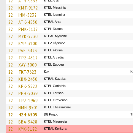
22
ATH-9855
KTEL Arta
22
KMT-9172
KTEL Messinia
22
INM-5232
KTEL Ioannina
22
ATK-4530
KTEAL Arta
22
PMK-5137
KTEL Drama
22
MYK-5230
KTEAL Mytilene
22
KYP-3100
ΚΤΕΛ Κέρκυρα
22
PAE-3423
KTEL Florina
22
TPZ-4312
KTEL Arcadia
22
XAY-3000
ΚΤΕL Euboea
22
TKT-7623
Крит
K
22
KBX-2430
KTEAL Kavalas
22
KPK-5522
KTEL Corinthia
22
PPH-5039
KTEL Larissa
22
TPZ-1969
ΚΤΕL Grevenon
22
NMH-9501
KTEL Thessaloniki
22
HZH-6505
(9) Родос
T
22
BBA-9428
ΚΤΕL Magnesia
22
KYK-8122
KTEAL Kerkyra