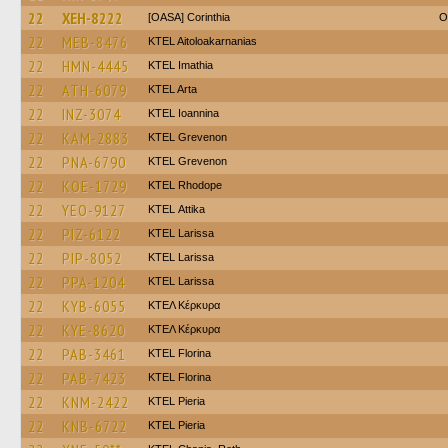
22
XEH-8222
[OASA] Corinthia
O
22
MEB-8476
KTEL Aitoloakarnanias
22
HMN-4445
KTEL Imathia
22
ATH-6079
KTEL Arta
22
INZ-3074
KTEL Ioannina
22
KAM-2883
ΚΤΕL Grevenon
22
PNA-6790
ΚΤΕL Grevenon
22
KOE-1729
KTEL Rhodope
22
YEO-9127
KΤΕL Αttika
22
PIZ-6122
KTEL Larissa
22
PIP-8052
KTEL Larissa
22
PPA-1204
KTEL Larissa
22
KYB-6055
ΚΤΕΛ Κέρκυρα
22
KYE-8620
ΚΤΕΛ Κέρκυρα
22
PAB-3461
KTEL Florina
22
PAB-7423
KTEL Florina
22
KNM-2422
KTEL Pieria
22
KNB-6722
KTEL Pieria