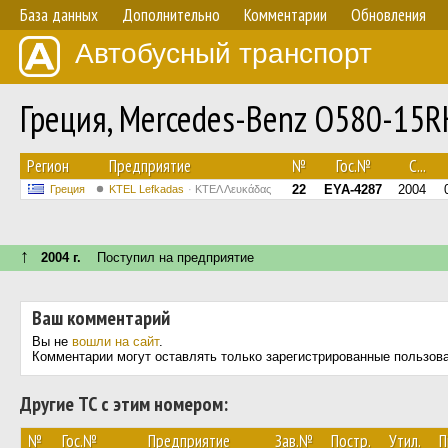
База данных
Дополнительно
Комментарии
Обновления
Автобусный транспорт
Греция, Mercedes-Benz O580-15R
Регион
Предприятие
№
Гос.№
С...
22
EYA-4287
2004
Греция
KTEL Lefkadas
ΚΤΕΛ Λευκάδας
↑
2004 г.
Поступил на предприятие
Ваш комментарий
Вы не
вошли на сайт
.
Комментарии могут оставлять только зарегистрированные пользов
Другие ТС с этим номером:
№
Гос.№
Предприятие
Зав.№
Постр.
Утил.
П