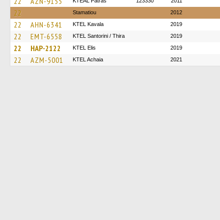
22
AZN-9155
KTEAL Patras
123330
2011
22
Stamatiou
2012
22
AHN-6341
KTEL Kavala
2019
22
EMT-6558
KTEL Santorini / Thira
2019
22
HAP-2122
KTEL Elis
2019
22
AZM-5001
KTEL Achaia
2021