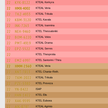
22
KYK-8122
KTEAL Kerkyra
22
HMX-4002
KTEAL Veria
22
TKZ-4933
KTEAL Trikala
22
KBM-3120
KTEL Kavala
22
INK-7263
KTEAL Ioannina
22
NEH-9460
KTEL Thessaloniki
22
BOM-6220
KTEAL Volos
22
PMT-4919
KTEAL Drama
22
EPZ-5522
KTEAL Serres
22
KTEL Thesprotia
22
EMZ-6997
KTEL Santorini / Thira
22
HMM-2560
KTEAL Veria
22
XNT-7813
KTEL Chania–Reth.
22
TKM-2022
KTEAL Trikala
22
PZE-5380
KTEL Preveza
22
YN-8422
ISAP
22
HAN-1422
KTEL Elis
22
XAK-9595
ΚΤΕL Euboea
22
AIK-8797
KTEAL Agrinio