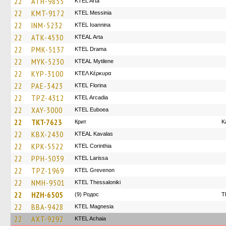
22
ATH-9855
KTEL Arta
22
KMT-9172
KTEL Messinia
22
INM-5232
KTEL Ioannina
22
ATK-4530
KTEAL Arta
22
PMK-5137
KTEL Drama
22
MYK-5230
KTEAL Mytilene
22
KYP-3100
ΚΤΕΛ Κέρκυρα
22
PAE-3423
KTEL Florina
22
TPZ-4312
KTEL Arcadia
22
XAY-3000
ΚΤΕL Euboea
22
TKT-7623
Крит
K
22
KBX-2430
KTEAL Kavalas
22
KPK-5522
KTEL Corinthia
22
PPH-5039
KTEL Larissa
22
TPZ-1969
ΚΤΕL Grevenon
22
NMH-9501
KTEL Thessaloniki
22
HZH-6505
(9) Родос
T
22
BBA-9428
ΚΤΕL Magnesia
22
AXT-9292
KTEL Achaia