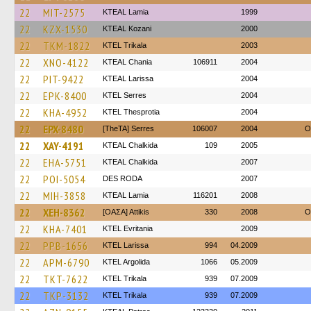
22
MIT-2575
KTEAL Lamia
1999
22
KZX-1530
KTEAL Kozani
2000
22
TKM-1822
ΚΤΕL Τrikala
2003
22
XNO-4122
KTEAL Chania
106911
2004
22
PIT-9422
KTEAL Larissa
2004
22
EPK-8400
KTEL Serres
2004
22
KHA-4952
KTEL Thesprotia
2004
22
EPX-8480
[TheTA] Serres
106007
2004
O
22
XAY-4191
KTEAL Chalkida
109
2005
22
EHA-5751
KTEAL Chalkida
2007
22
POI-5054
DES RODA
2007
22
MIH-3858
KTEAL Lamia
116201
2008
22
XEH-8362
[ΟΑΣΑ] Αttikis
330
2008
O
22
KHA-7401
ΚΤΕL Evritania
2009
22
PPB-1656
KTEL Larissa
994
04.2009
22
APM-6790
KTEL Argolida
1066
05.2009
22
TKT-7622
ΚΤΕL Τrikala
939
07.2009
22
TKP-3132
ΚΤΕL Τrikala
939
07.2009