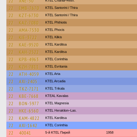
22
XNE-50**
KTEL Chania–Reth.
22
EMB-7670
KTEL Santorini / Thira
22
KZT-6730
KTEL Santorini / Thira
22
KAZ-7080
ΚΤΕL Phthiotis
22
AMA-7530
ΚΤΕL Phocis
22
KIE-3722
KTEL Kilkis
22
KAE-9520
ΚΤΕL Karditsa
22
KAH-2522
ΚΤΕL Karditsa
22
KPB-4963
KTEL Corinthia
22
KZH-7811
ΚΤΕL Evritania
22
ATH-4059
KTEL Arta
22
AXI-2405
KTEL Arcadia
22
TKZ-7171
ΚΤΕL Τrikala
22
KBE-7668
KTEAL Kavalas
22
BON-5977
ΚΤΕL Magnesia
22
HKE-6560
KTEL Heraklion–Las.
22
KAM-4822
ΚΤΕL Karditsa
22
AXI-1642
KTEL Corinthia
22
40041
5-й KTEL Пирей
1958