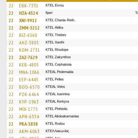
22
EBK-7331
KTEL Evrou
22
HZA-4324
Крит
Τ
22
XNI-9912
KTEL Chania–Reth.
22
ZMM-5212
KΤΕL Αttika
22
BIZ-6560
KTEL Thebes
22
AHZ-3805
KTEL Xanthi
22
KOM-2731
KTEL Rhodope
22
ZAZ-7629
KTEL Zakynthos
22
KEB-4805
KTEL Cephalonia
22
MNA-1066
KTEAL Ptolemaida
22
EEP-6445
KTEL Pellas
22
BOO-6570
KTEAL Volos
22
PZK-6464
KTEAL Ioannina
22
KYP-1963
KTEAL Kerkyra
22
MIX-1775
ΚΤΕL Phthiotis
22
APN-6354
KTEL Aitoloakarnanias
22
PKA-3858
ΚΤΕL Rodou
22
AKM-6063
ΚΤΕΛ Λακωνίας