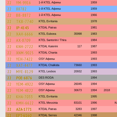
22
YM-9916
1-й KTEL Афины
1959
22
88782
1-й KTEL Афины
1959
22
BB-8872
1-й KTEL Афины
1966
22
TKB-7740
ΚΤΕL Evritania
1978
22
IP-4143
KTEAL Patras
1981
22
XAH-6666
ΚΤΕL Euboea
35998
1983
22
AX-8709
KTEL Santorini / Thira
1984
22
KNH-2722
KTEAL Katerini
117
1987
22
XNM-9025
KTEAL Chania
1993
22
YEH-7422
OSY Афины
1993
22
XAT-4477
KTEAL Chalkida
73660
1993
22
MYE-8129
KTEL Lesbos
20932
1993
22
POE-6876
DES RODA
1994
22
YEM-4922
OSY Афины
26045
1994
22
YEM-4822
OSY Афины
30673
1994
2018
22
KHA-7033
ΚΤΕL Evritania
1995
22
KMH-6622
KTEL Messinia
83101
1996
Κ
22
AZA-1771
KTEAL Patras
3283
1997
22
EPT-6160
KTEAL Serres
42346
1998