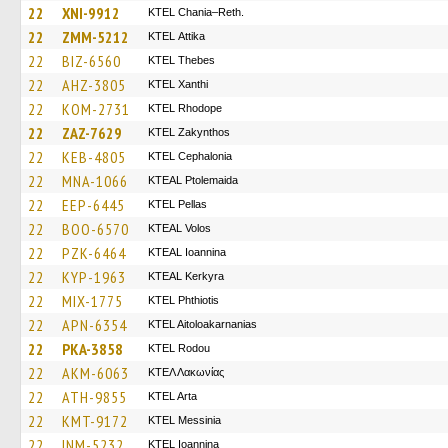
22
XNI-9912
KTEL Chania–Reth.
22
ZMM-5212
KΤΕL Αttika
22
BIZ-6560
KTEL Thebes
22
AHZ-3805
KTEL Xanthi
22
KOM-2731
KTEL Rhodope
22
ZAZ-7629
KTEL Zakynthos
22
KEB-4805
KTEL Cephalonia
22
MNA-1066
KTEAL Ptolemaida
22
EEP-6445
KTEL Pellas
22
BOO-6570
KTEAL Volos
22
PZK-6464
KTEAL Ioannina
22
KYP-1963
KTEAL Kerkyra
22
MIX-1775
ΚΤΕL Phthiotis
22
APN-6354
KTEL Aitoloakarnanias
22
PKA-3858
ΚΤΕL Rodou
22
AKM-6063
ΚΤΕΛ Λακωνίας
22
ATH-9855
KTEL Arta
22
KMT-9172
KTEL Messinia
22
INM-5232
KTEL Ioannina