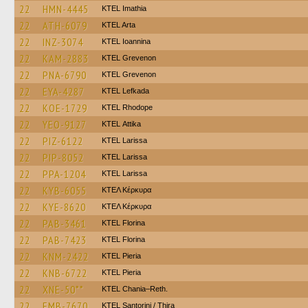
22
HMN-4445
KTEL Imathia
22
ATH-6079
KTEL Arta
22
INZ-3074
KTEL Ioannina
22
KAM-2883
ΚΤΕL Grevenon
22
PNA-6790
ΚΤΕL Grevenon
22
EYA-4287
KTEL Lefkada
22
KOE-1729
KTEL Rhodope
22
YEO-9127
KΤΕL Αttika
22
PIZ-6122
KTEL Larissa
22
PIP-8052
KTEL Larissa
22
PPA-1204
KTEL Larissa
22
KYB-6055
ΚΤΕΛ Κέρκυρα
22
KYE-8620
ΚΤΕΛ Κέρκυρα
22
PAB-3461
KTEL Florina
22
PAB-7423
KTEL Florina
22
KNM-2422
KTEL Pieria
22
KNB-6722
KTEL Pieria
22
XNE-50**
KTEL Chania–Reth.
22
EMB-7670
KTEL Santorini / Thira