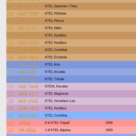
22
KZT-6730
KTEL Santorini / Thira
22
KAZ-7080
ΚΤΕL Phthiotis
22
AMA-7530
ΚΤΕL Phocis
22
KIE-3722
KTEL Kilkis
22
KAE-9520
ΚΤΕL Karditsa
22
KAH-2522
ΚΤΕL Karditsa
22
KPB-4963
KTEL Corinthia
22
KZH-7811
ΚΤΕL Evritania
22
ATH-4059
KTEL Arta
22
AXI-2405
KTEL Arcadia
22
TKZ-7171
ΚΤΕL Τrikala
22
KBE-7668
KTEAL Kavalas
22
BON-5977
ΚΤΕL Magnesia
22
HKE-6560
KTEL Heraklion–Las.
22
KAM-4822
ΚΤΕL Karditsa
22
AXI-1642
KTEL Corinthia
22
40041
5-й KTEL Пирей
1958
22
YM-9916
1-й KTEL Афины
1959