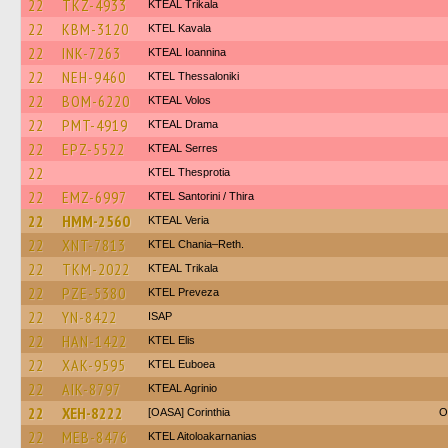
22
TKZ-4933
KTEAL Trikala
22
KBM-3120
KTEL Kavala
22
INK-7263
KTEAL Ioannina
22
NEH-9460
KTEL Thessaloniki
22
BOM-6220
KTEAL Volos
22
PMT-4919
KTEAL Drama
22
EPZ-5522
KTEAL Serres
22
KTEL Thesprotia
22
EMZ-6997
KTEL Santorini / Thira
22
HMM-2560
KTEAL Veria
22
XNT-7813
KTEL Chania–Reth.
22
TKM-2022
KTEAL Trikala
22
PZE-5380
KTEL Preveza
22
YN-8422
ISAP
22
HAN-1422
KTEL Elis
22
XAK-9595
ΚΤΕL Euboea
22
AIK-8797
KTEAL Agrinio
22
XEH-8222
[OASA] Corinthia
O
22
MEB-8476
KTEL Aitoloakarnanias