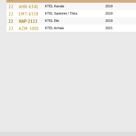
22
AHN-6341
KTEL Kavala
2019
22
EMT-6558
KTEL Santorini / Thira
2019
22
HAP-2122
KTEL Elis
2019
22
AZM-5001
KTEL Achaia
2021