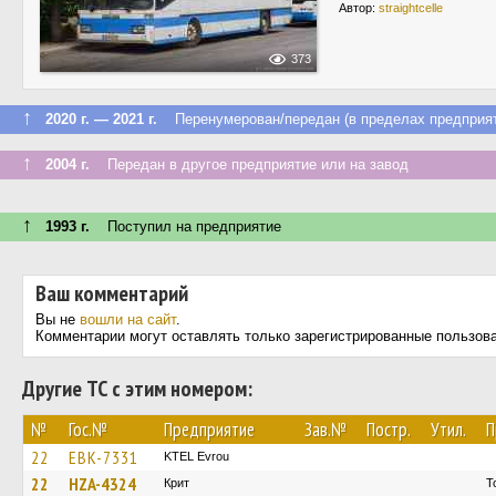
Автор:
straightcelle
373
↑
2020 г. — 2021 г.
Перенумерован/передан (в пределах предприят
↑
2004 г.
Передан в другое предприятие или на завод
↑
1993 г.
Поступил на предприятие
Ваш комментарий
Вы не
вошли на сайт
.
Комментарии могут оставлять только зарегистрированные пользов
Другие ТС с этим номером:
№
Гос.№
Предприятие
Зав.№
Постр.
Утил.
П
22
EBK-7331
KTEL Evrou
22
HZA-4324
Крит
Τ