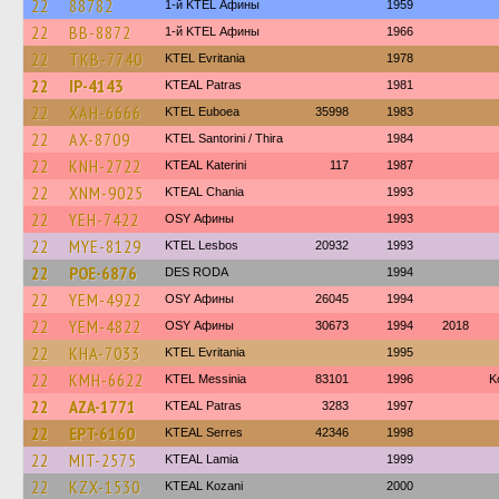
22
88782
1-й KTEL Афины
1959
22
BB-8872
1-й KTEL Афины
1966
22
TKB-7740
ΚΤΕL Evritania
1978
22
IP-4143
KTEAL Patras
1981
22
XAH-6666
ΚΤΕL Euboea
35998
1983
22
AX-8709
KTEL Santorini / Thira
1984
22
KNH-2722
KTEAL Katerini
117
1987
22
XNM-9025
KTEAL Chania
1993
22
YEH-7422
OSY Афины
1993
22
MYE-8129
KTEL Lesbos
20932
1993
22
POE-6876
DES RODA
1994
22
YEM-4922
OSY Афины
26045
1994
22
YEM-4822
OSY Афины
30673
1994
2018
22
KHA-7033
ΚΤΕL Evritania
1995
22
KMH-6622
KTEL Messinia
83101
1996
Κ
22
AZA-1771
KTEAL Patras
3283
1997
22
EPT-6160
KTEAL Serres
42346
1998
22
MIT-2575
KTEAL Lamia
1999
22
KZX-1530
KTEAL Kozani
2000