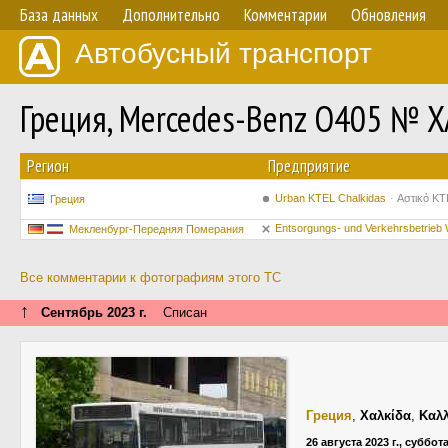
База данных
Дополнительно
Комментарии
Обновления
Автобусный транспорт
Греция, Mercedes-Benz O405 № X
Регион
Предприятие
Urban KTEL Chalkidas
Αστικό ΚΤ
Греция
Entsorgungs- und Verkehrsbetrieb
Мекленбург-Передняя Померания
Все комментарии к фотографиям этого ТС
↑
Сентябрь 2023 г.
Списан
Греция
,
Χαλκίδα
,
Καλ
26 августа 2023 г., суббот