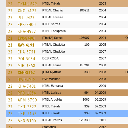
22
TKM-1822
ΚΤΕL Τrikala
2003
22
XNO-4122
KTEAL Chania
106911
2004
22
PIT-9422
KTEAL Larissa
2004
22
EPK-8400
KTEL Serres
2004
22
KHA-4952
KTEL Thesprotia
2004
22
EPX-8480
[TheTA] Serres
106007
2004
O
22
XAY-4191
KTEAL Chalkida
109
2005
22
EHA-5751
KTEAL Chalkida
2007
22
POI-5054
DES RODA
2007
22
MIH-3858
KTEAL Lamia
116201
2008
22
XEH-8362
[ΟΑΣΑ] Αttikis
330
2008
O
5
HWI-CM 5
EVB Wismar
2008
22
KHA-7401
ΚΤΕL Evritania
2009
22
PPB-1656
KTEL Larissa
994
04.2009
22
APM-6790
KTEL Argolida
1066
05.2009
22
TKT-7622
ΚΤΕL Τrikala
939
07.2009
22
TKP-3132
ΚΤΕL Τrikala
939
07.2009
22
AZN-9155
KTEAL Patras
123330
2011
22
Stamatiou
2012