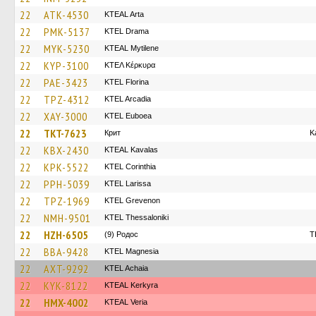
22
ATK-4530
KTEAL Arta
22
PMK-5137
KTEL Drama
22
MYK-5230
KTEAL Mytilene
22
KYP-3100
ΚΤΕΛ Κέρκυρα
22
PAE-3423
KTEL Florina
22
TPZ-4312
KTEL Arcadia
22
XAY-3000
ΚΤΕL Euboea
22
TKT-7623
Крит
K
22
KBX-2430
KTEAL Kavalas
22
KPK-5522
KTEL Corinthia
22
PPH-5039
KTEL Larissa
22
TPZ-1969
ΚΤΕL Grevenon
22
NMH-9501
KTEL Thessaloniki
22
HZH-6505
(9) Родос
T
22
BBA-9428
ΚΤΕL Magnesia
22
AXT-9292
KTEL Achaia
22
KYK-8122
KTEAL Kerkyra
22
HMX-4002
KTEAL Veria