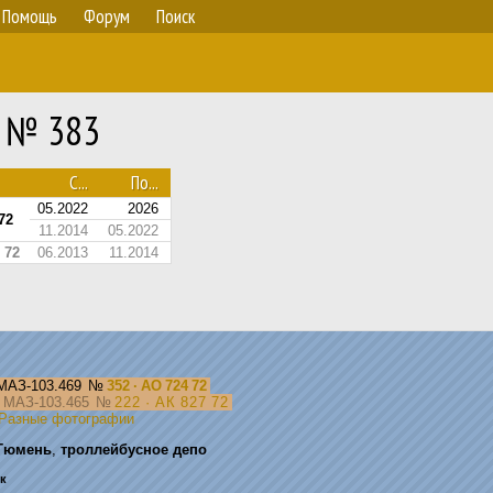
Помощь
Форум
Поиск
9 № 383
С...
По...
05.2022
2026
72
11.2014
05.2022
 72
06.2013
11.2014
МАЗ-103.469
№
352 · АО 724 72
МАЗ-103.465
№
222 · АК 827 72
Разные фотографии
Тюмень
,
троллейбусное депо
ик