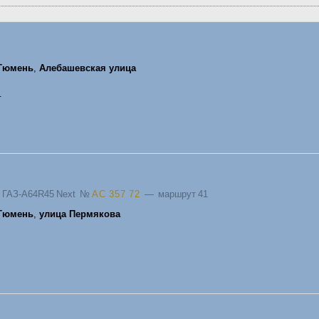
Тюмень
,
Алебашевская улица
г
 ГАЗ-A64R45 Next
№
АС 357 72
— маршрут 41
Тюмень
,
улица Пермякова