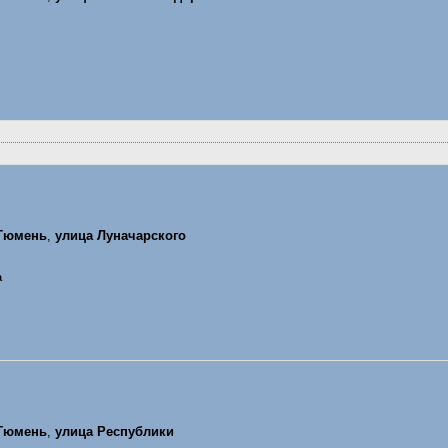
Тюмень
,
улица Луначарского
а
Тюмень
,
улица Республики