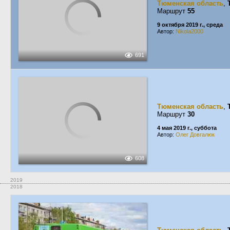
Тюменская область
,
Маршрут
55
9 октября 2019 г., среда
Автор:
Nikola2000
691
Тюменская область
,
Маршрут
30
4 мая 2019 г., суббота
Автор:
Олег Довгалюк
608
2019
2018