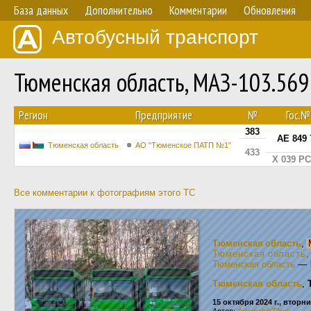
База данных
Дополнительно
Комментарии
Обновления
Автобусный транспорт
Тюменская область, МАЗ-103.56
Регион
Предприятие
№
Гос.№
383
АЕ 849 
Тюменская область
АО "Тюменское ПАТП №1"
433
Х 039 РС
Все комментарии к фотографиям этого ТС
Тюменская область
,
Тюменская область
,
Тюменская область
—
Тюменская область
,
15 октября 2024 г., вторн