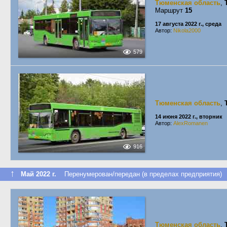
Тюменская область
,
Маршрут
15
17 августа 2022 г., среда
Автор:
Nikola2000
579
Тюменская область
,
14 июня 2022 г., вторник
Автор:
AlexRomanen
916
↑
Май 2022 г.
Перенумерован/передан (в пределах предприятия)
Тюменская область
,