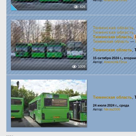
Автор:
Artemchik72rus
826
Тюменская область
,
Тюменская область
,
Тюменская область
,
Тюменская область
—
Тюменская область
,
15 октября 2024 г., вторн
Автор:
Artemchik72rus
1009
Тюменская область
,
24 июля 2024 г., среда
Автор:
Nikola2000
481