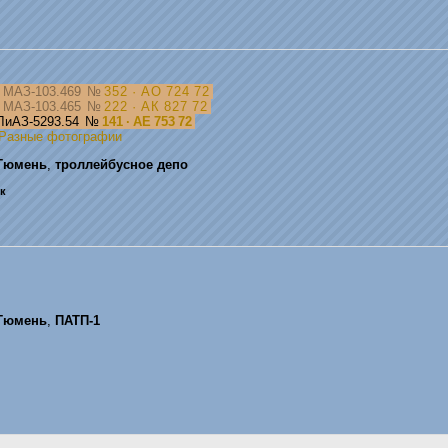
МАЗ-103.469
№
352 · АО 724 72
МАЗ-103.465
№
222 · АК 827 72
ЛиАЗ-5293.54
№
141 · АЕ 753 72
Разные фотографии
Тюмень
,
троллейбусное депо
ик
Тюмень
,
ПАТП-1