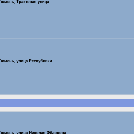
Тюмень
,
Трактовая улица
Тюмень
,
улица Республики
Тюмень
,
улица Николая Фёдорова