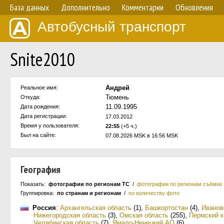
База данных
Дополнительно
Комментарии
Обновления
Автобусный транспорт
Snite2010
Андрей
Реальное имя:
Тюмень
Откуда:
11.09.1995
Дата рождения:
Дата регистрации:
17.03.2012
Время у пользователя:
22:55
(+5 ч.)
Был на сайте:
07.08.2026 MSK в 16:56 MSK
География
Показать:
фотографии по регионам ТС
/
фотографии по регионам съёмки
Группировка:
по странам и регионам
/
по количеству фото
Россия
:
Архангельская область
(1)
,
Башкортостан
(4)
,
Иванов
Нижегородская область
(3)
,
Омская область
(255)
,
Пермский к
Челябинская область
(7)
,
Ямало-Ненецкий АО
(6)
.