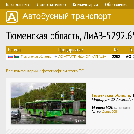
База данных
Дополнительно
Комментарии
Обновления
Автобусный транспорт
Тюменская область, ЛиАЗ-5292.
Регион
Предприятие
№
Го
2292
АО 0
Тюменская область
АО «ТПАТП №1» ОП «АП №2»
Все комментарии к фотографиям этого ТС
Тюменская область
,
Маршрут
17
(изменённ
16 июля 2026 г., четверг
Автор:
Денис008
92