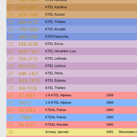
27
KAE-9988
27
KAM-3827
ΚΤΕL Karditsa
27
KZK-7940
ΚΤΕL Kozani
27
BIM-6770
KTEL Thebes
27
TPE-9045
KTEL Arcadia
27
AKE-5707
ΚΤΕΛ Λακωνίας
27
EBK-8198
KTEL Evrou
27
HKM-7667
KTEL Heraklion–Las.
27
EYA-2772
KTEL Lefkada
27
PIZ-6711
KTEL Larissa
27
KNK-2427
KTEL Pieria
27
XAO-7979
ΚΤΕL Euboea
27
BIA-3328
KTEL Thebes
27
YZ-4016
1-й KTEL Афины
1958
27
38572
1-й KTEL Афины
1958
27
PA-6564
KTEAL Patras
1960
27
73968
KTEAL Patras
1960
27
PA-6657
KTEAL Kavalas
1962
27
Аттика, прочие
1981
Μουσειακό