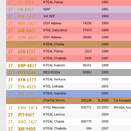
27
PE-9556
KTEAL Patras
1981
27
YN-8427
ISAP
1981
27
YAE-2327
3rd SEP
1984
27
YEH-7427
OSY Афины
74230
1993
27
ZAE-6522
KTEL Zakynthos
77073
1994
27
YEM-4927
OSY Афины
26060
1994
27
HKH-1391
KTEAL Chania
1995
27
AZA-3722
KTEAL Patras
3113
1996
27
XAT-7469
KTEAL Chalkida
2439
1997
27
KNP-8827
KTEAL Katerini
95251
1999
27
POT-3166
DES RODA
93882
1999
27
KYN-1175
KTEAL Kerkyra
2000
27
EYA-4029
KTEL Lefkada
2001
27
INX-5555
KTEAL Ioannina
2001
27
EPX-8142
[TheTA] Serres
102138
11.2002
Για λογαρι
27
KMH-5474
KTEL Messinia
520771
03.2003
Μπιτζας Λο
27
PIT-9427
KTEAL Larissa
2004
27
XNO-7427
KTEAL Chania
600770
2006
27
XAY-9430
KTEAL Chalkida
584
2007