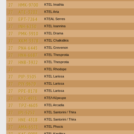
27
HMK-9700
KTEL Imathia
27
ATE-3202
KTEL Arta
27
EPT-7264
KTEAL Serres
27
INH-6230
KTEL Ioannina
27
PMK-3910
KTEL Drama
27
XKM-3378
ΚΤΕL Chalkidikis
27
PNA-6445
ΚΤΕL Grevenon
27
HNA-6687
KTEL Thesprotia
27
HNB-3922
KTEL Thesprotia
27
KTEL Rhodope
27
PIP-3505
KTEL Larissa
27
PIY-9679
KTEL Larissa
27
PPE-8178
KTEL Larissa
27
KYZ-4971
ΚΤΕΛ Κέρκυρα
27
TPZ-4603
KTEL Arcadia
27
IPI-5252
KTEL Santorini / Thira
27
HNE-4318
KTEL Santorini / Thira
27
AMA-6571
ΚΤΕL Phocis
ΚΤΕL Karditsa