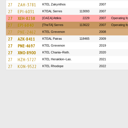
27
ZAH-3781
KTEL Zakynthos
2007
27
EPI-6031
KTEAL Serres
113093
2007
27
XEH-8238
[ΟΑΣΑ] Αttikis
2229
2007
Operating 
27
EPI-6840
[TheTA] Serres
113622
2007
Operating 
27
PNE-2462
ΚΤΕL Grevenon
2008
27
AZK-8411
KTEAL Patras
118465
2009
27
PNE-4697
ΚΤΕL Grevenon
2019
27
XNO-8900
KTEL Chania–Reth.
2020
27
HZH-5727
KTEL Heraklion–Las.
2021
27
KON-9522
KTEL Rhodope
2022