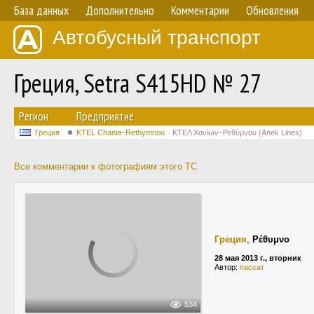
База данных
Дополнительно
Комментарии
Обновления
Автобусный транспорт
Греция, Setra S415HD № 27
Регион
Предприятие
Греция
KTEL Chania–Rethymnou
ΚΤΕΛ Χανίων–Ρεθύμνου (Anek Lines)
Все комментарии к фотографиям этого ТС
Греция
,
Ρέθυμνο
28 мая 2013 г., вторник
Автор:
пассат
534