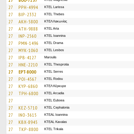
27
BOO-7237
27
PPH-4994
KTEL Larissa
27
BIP-2332
KTEL Thebes
27
AKH-5800
ΚΤΕΛ Λακωνίας
27
ATH-9888
KTEL Arta
27
INP-2560
KTEL Ioannina
27
PMN-1496
KTEL Drama
27
MYK-1060
KTEL Lesbos
27
IPB-4127
Maroulis
27
HNE-2210
KTEL Thesprotia
27
EPT-8000
KTEL Serres
27
POI-4567
ΚΤΕL Rodou
27
KYP-6860
ΚΤΕΛ Κέρκυρα
27
TPH-6800
KTEL Arcadia
27
ΚΤΕL Euboea
27
KEZ-5710
KTEL Cephalonia
27
INO-3615
KTEAL Ioannina
27
KBX-8945
KTEAL Kavalas
27
TKP-8800
ΚΤΕL Τrikala