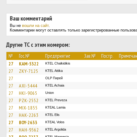
Ваш комментарий
Вы не
вошли на сайт
.
Комментарии могут оставлять только зарегистрированные пользов
Другие ТС с этим номером:
№
Гос.№
Предприятие
Зав.№
Постр.
Примеча
27
KAM-5322
ΚΤΕL Chalkidikis
27
ZKY-7125
KΤΕL Αttika
27
OLP Пирей
27
AXI-5444
KTEL Achaia
27
HKI-9065
Union
27
PZK-2552
KTEL Preveza
27
MIX-1855
KTEAL Lamia
27
HAK-2263
KTEL Elis
27
BOY-2633
KTEAL Volos
27
HAH-9562
KTEL Argolida
ΚΤΕL Magnesia