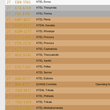
27
EBN-3361
KTEL Evrou
27
KTA-6769
KTEL Thesprotia
27
PAE-8496
KTEL Florina
27
KNP-4027
KTEL Pieria
27
KBM-8527
KTEAL Kavalas
27
KOM-1777
KTEL Rhodope
27
PZE-5404
KTEL Preveza
27
PZK-2170
KTEL Preveza
27
KEZ-3663
KTEL Cephalonia
27
NEH-9244
KTEL Thessaloniki
27
KTEL Xanthi
27
EEK-7260
KTEL Pellas
27
KTEL Serres
27
XAK-8777
ΚΤΕL Euboea
27
XEH-8227
[OASA] Corinthia
Operating 
27
TKN-9827
KTEAL Trikala
27
MIM-3270
ΚΤΕL Phthiotis
27
TKH-5959
ΚΤΕL Τrikala
27
MEZ-2292
KTEL Aitoloakarnanias