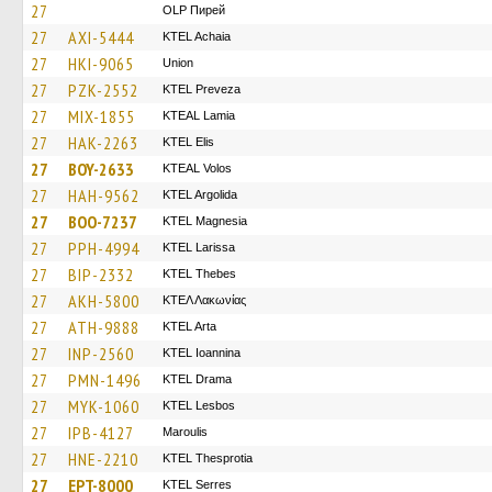
27
OLP Пирей
27
AXI-5444
KTEL Achaia
27
HKI-9065
Union
27
PZK-2552
KTEL Preveza
27
MIX-1855
KTEAL Lamia
27
HAK-2263
KTEL Elis
27
BOY-2633
KTEAL Volos
27
HAH-9562
KTEL Argolida
27
BOO-7237
ΚΤΕL Magnesia
27
PPH-4994
KTEL Larissa
27
BIP-2332
KTEL Thebes
27
AKH-5800
ΚΤΕΛ Λακωνίας
27
ATH-9888
KTEL Arta
27
INP-2560
KTEL Ioannina
27
PMN-1496
KTEL Drama
27
MYK-1060
KTEL Lesbos
27
IPB-4127
Maroulis
27
HNE-2210
KTEL Thesprotia
27
EPT-8000
KTEL Serres