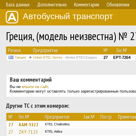
База данных
Дополнительно
Комментарии
Обновления
Автобусный транспорт
Греция, (модель неизвестна) № 2
Регион
Предприятие
№
Гос.№
27
EPT-7264
Греция
Urban KTEL Serres
Αστικό ΚΤΕΛ Σερρών
Ваш комментарий
Вы не
вошли на сайт
.
Комментарии могут оставлять только зарегистрированные пользов
Другие ТС с этим номером:
№
Гос.№
Предприятие
Зав.№
Постр.
Примеча
27
KAM-5322
ΚΤΕL Chalkidikis
27
ZKY-7125
KΤΕL Αttika