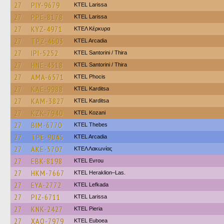
27
PIY-9679
KTEL Larissa
27
PPE-8178
KTEL Larissa
27
KYZ-4971
ΚΤΕΛ Κέρκυρα
27
TPZ-4603
KTEL Arcadia
27
IPI-5252
KTEL Santorini / Thira
27
HNE-4318
KTEL Santorini / Thira
27
AMA-6571
ΚΤΕL Phocis
27
KAE-9988
ΚΤΕL Karditsa
27
KAM-3827
ΚΤΕL Karditsa
27
KZK-7940
ΚΤΕL Kozani
27
BIM-6770
KTEL Thebes
27
TPE-9045
KTEL Arcadia
27
AKE-5707
ΚΤΕΛ Λακωνίας
27
EBK-8198
KTEL Evrou
27
HKM-7667
KTEL Heraklion–Las.
27
EYA-2772
KTEL Lefkada
27
PIZ-6711
KTEL Larissa
27
KNK-2427
KTEL Pieria
27
XAO-7979
ΚΤΕL Euboea