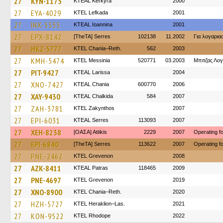
27
KYN-1175
KTEAL Kerkyra
2000
27
EYA-4029
KTEL Lefkada
2001
27
INX-5555
KTEAL Ioannina
2001
27
EPX-8142
[TheTA] Serres
102138
11.2002
Για λογαρι
27
HKZ-5777
KTEL Chania–Reth.
562
2003
27
KMH-5474
KTEL Messinia
520771
03.2003
Μπιτζας Λο
27
PIT-9427
KTEAL Larissa
2004
27
XNO-7427
KTEAL Chania
600770
2006
27
XAY-9430
KTEAL Chalkida
584
2007
27
ZAH-3781
KTEL Zakynthos
2007
27
EPI-6031
KTEAL Serres
113093
2007
27
XEH-8238
[ΟΑΣΑ] Αttikis
2229
2007
Operating 
27
EPI-6840
[TheTA] Serres
113622
2007
Operating 
27
PNE-2462
ΚΤΕL Grevenon
2008
27
AZK-8411
KTEAL Patras
118465
2009
27
PNE-4697
ΚΤΕL Grevenon
2019
27
XNO-8900
KTEL Chania–Reth.
2020
27
HZH-5727
KTEL Heraklion–Las.
2021
27
KON-9522
KTEL Rhodope
2022