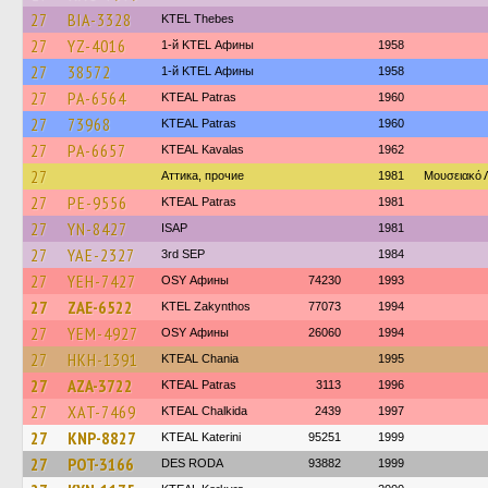
27
BIA-3328
KTEL Thebes
27
YZ-4016
1-й KTEL Афины
1958
27
38572
1-й KTEL Афины
1958
27
PA-6564
KTEAL Patras
1960
27
73968
KTEAL Patras
1960
27
PA-6657
KTEAL Kavalas
1962
27
Аттика, прочие
1981
Μουσειακό
27
PE-9556
KTEAL Patras
1981
27
YN-8427
ISAP
1981
27
YAE-2327
3rd SEP
1984
27
YEH-7427
OSY Афины
74230
1993
27
ZAE-6522
KTEL Zakynthos
77073
1994
27
YEM-4927
OSY Афины
26060
1994
27
HKH-1391
KTEAL Chania
1995
27
AZA-3722
KTEAL Patras
3113
1996
27
XAT-7469
KTEAL Chalkida
2439
1997
27
KNP-8827
KTEAL Katerini
95251
1999
27
POT-3166
DES RODA
93882
1999