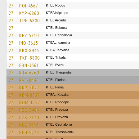
27
POI-4567
ΚΤΕL Rodou
27
KYP-6860
ΚΤΕΛ Κέρκυρα
27
TPH-6800
KTEL Arcadia
27
ΚΤΕL Euboea
27
KEZ-5710
KTEL Cephalonia
27
INO-3615
KTEAL Ioannina
27
KBX-8945
KTEAL Kavalas
27
TKP-8800
ΚΤΕL Τrikala
27
EBN-3361
KTEL Evrou
27
KTA-6769
KTEL Thesprotia
27
PAE-8496
KTEL Florina
27
KNP-4027
KTEL Pieria
27
KBM-8527
KTEAL Kavalas
27
KOM-1777
KTEL Rhodope
27
PZE-5404
KTEL Preveza
27
PZK-2170
KTEL Preveza
27
KEZ-3663
KTEL Cephalonia
27
NEH-9244
KTEL Thessaloniki