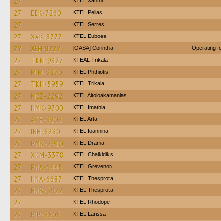
27
KTEL Xanthi
27
EEK-7260
KTEL Pellas
27
KTEL Serres
27
XAK-8777
ΚΤΕL Euboea
27
XEH-8227
[OASA] Corinthia
Operating 
27
TKN-9827
KTEAL Trikala
27
MIM-3270
ΚΤΕL Phthiotis
27
TKH-5959
ΚΤΕL Τrikala
27
MEZ-2292
KTEL Aitoloakarnanias
27
HMK-9700
KTEL Imathia
27
ATE-3202
KTEL Arta
27
INH-6230
KTEL Ioannina
27
PMK-3910
KTEL Drama
27
XKM-3378
ΚΤΕL Chalkidikis
27
PNA-6445
ΚΤΕL Grevenon
27
HNA-6687
KTEL Thesprotia
27
HNB-3922
KTEL Thesprotia
27
KTEL Rhodope
27
PIP-3505
KTEL Larissa