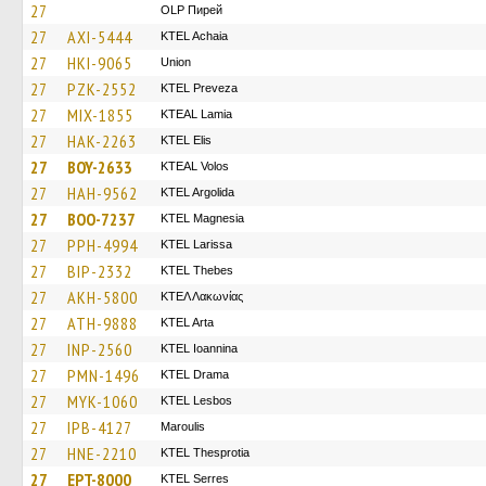
27
OLP Пирей
27
AXI-5444
KTEL Achaia
27
HKI-9065
Union
27
PZK-2552
KTEL Preveza
27
MIX-1855
KTEAL Lamia
27
HAK-2263
KTEL Elis
27
BOY-2633
KTEAL Volos
27
HAH-9562
KTEL Argolida
27
BOO-7237
ΚΤΕL Magnesia
27
PPH-4994
KTEL Larissa
27
BIP-2332
KTEL Thebes
27
AKH-5800
ΚΤΕΛ Λακωνίας
27
ATH-9888
KTEL Arta
27
INP-2560
KTEL Ioannina
27
PMN-1496
KTEL Drama
27
MYK-1060
KTEL Lesbos
27
IPB-4127
Maroulis
27
HNE-2210
KTEL Thesprotia
27
EPT-8000
KTEL Serres