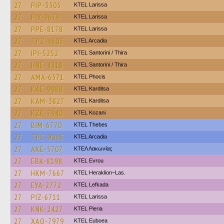
27
PIP-3505
KTEL Larissa
27
PIY-9679
KTEL Larissa
27
PPE-8178
KTEL Larissa
27
TPZ-4603
KTEL Arcadia
27
IPI-5252
KTEL Santorini / Thira
27
HNE-4318
KTEL Santorini / Thira
27
AMA-6571
ΚΤΕL Phocis
27
KAE-9988
ΚΤΕL Karditsa
27
KAM-3827
ΚΤΕL Karditsa
27
KZK-7940
ΚΤΕL Kozani
27
BIM-6770
KTEL Thebes
27
TPE-9045
KTEL Arcadia
27
AKE-5707
ΚΤΕΛ Λακωνίας
27
EBK-8198
KTEL Evrou
27
HKM-7667
KTEL Heraklion–Las.
27
EYA-2772
KTEL Lefkada
27
PIZ-6711
KTEL Larissa
27
KNK-2427
KTEL Pieria
27
XAO-7979
ΚΤΕL Euboea