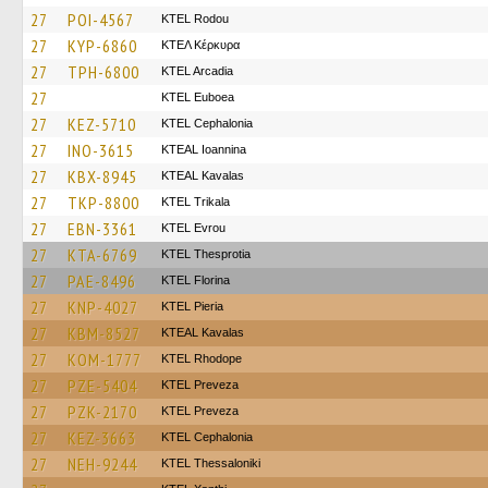
27
POI-4567
ΚΤΕL Rodou
27
KYP-6860
ΚΤΕΛ Κέρκυρα
27
TPH-6800
KTEL Arcadia
27
ΚΤΕL Euboea
27
KEZ-5710
KTEL Cephalonia
27
INO-3615
KTEAL Ioannina
27
KBX-8945
KTEAL Kavalas
27
TKP-8800
ΚΤΕL Τrikala
27
EBN-3361
KTEL Evrou
27
KTA-6769
KTEL Thesprotia
27
PAE-8496
KTEL Florina
27
KNP-4027
KTEL Pieria
27
KBM-8527
KTEAL Kavalas
27
KOM-1777
KTEL Rhodope
27
PZE-5404
KTEL Preveza
27
PZK-2170
KTEL Preveza
27
KEZ-3663
KTEL Cephalonia
27
NEH-9244
KTEL Thessaloniki