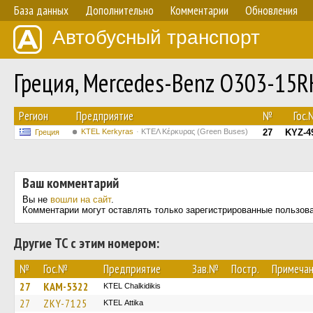
База данных
Дополнительно
Комментарии
Обновления
Автобусный транспорт
Греция, Mercedes-Benz O303-15
Регион
Предприятие
№
Гос.
KTEL Kerkyras
ΚΤΕΛ Κέρκυρας (Green Buses)
27
KYZ-4
Греция
Ваш комментарий
Вы не
вошли на сайт
.
Комментарии могут оставлять только зарегистрированные пользов
Другие ТС с этим номером:
№
Гос.№
Предприятие
Зав.№
Постр.
Примеча
27
KAM-5322
ΚΤΕL Chalkidikis
27
ZKY-7125
KΤΕL Αttika