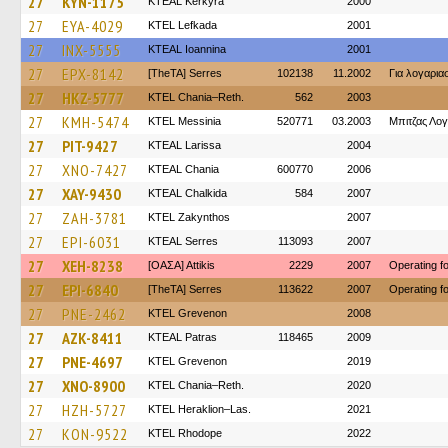
27
KYN-1175
KTEAL Kerkyra
2000
27
EYA-4029
KTEL Lefkada
2001
27
INX-5555
KTEAL Ioannina
2001
27
EPX-8142
[TheTA] Serres
102138
11.2002
Για λογαρι
27
HKZ-5777
KTEL Chania–Reth.
562
2003
27
KMH-5474
KTEL Messinia
520771
03.2003
Μπιτζας Λο
27
PIT-9427
KTEAL Larissa
2004
27
XNO-7427
KTEAL Chania
600770
2006
27
XAY-9430
KTEAL Chalkida
584
2007
27
ZAH-3781
KTEL Zakynthos
2007
27
EPI-6031
KTEAL Serres
113093
2007
27
XEH-8238
[ΟΑΣΑ] Αttikis
2229
2007
Operating 
27
EPI-6840
[TheTA] Serres
113622
2007
Operating 
27
PNE-2462
ΚΤΕL Grevenon
2008
27
AZK-8411
KTEAL Patras
118465
2009
27
PNE-4697
ΚΤΕL Grevenon
2019
27
XNO-8900
KTEL Chania–Reth.
2020
27
HZH-5727
KTEL Heraklion–Las.
2021
27
KON-9522
KTEL Rhodope
2022