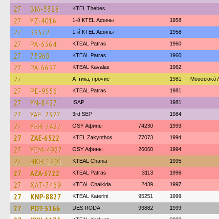
27
BIA-3328
KTEL Thebes
27
YZ-4016
1-й KTEL Афины
1958
27
38572
1-й KTEL Афины
1958
27
PA-6564
KTEAL Patras
1960
27
73968
KTEAL Patras
1960
27
PA-6657
KTEAL Kavalas
1962
27
Аттика, прочие
1981
Μουσειακό
27
PE-9556
KTEAL Patras
1981
27
YN-8427
ISAP
1981
27
YAE-2327
3rd SEP
1984
27
YEH-7427
OSY Афины
74230
1993
27
ZAE-6522
KTEL Zakynthos
77073
1994
27
YEM-4927
OSY Афины
26060
1994
27
HKH-1391
KTEAL Chania
1995
27
AZA-3722
KTEAL Patras
3113
1996
27
XAT-7469
KTEAL Chalkida
2439
1997
27
KNP-8827
KTEAL Katerini
95251
1999
27
POT-3166
DES RODA
93882
1999