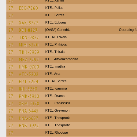
27
KTEL Xanthi
27
EEK-7260
KTEL Pellas
27
KTEL Serres
27
XAK-8777
ΚΤΕL Euboea
27
XEH-8227
[OASA] Corinthia
Operating 
27
TKN-9827
KTEAL Trikala
27
MIM-3270
ΚΤΕL Phthiotis
27
TKH-5959
ΚΤΕL Τrikala
27
MEZ-2292
KTEL Aitoloakarnanias
27
HMK-9700
KTEL Imathia
27
ATE-3202
KTEL Arta
27
EPT-7264
KTEAL Serres
27
INH-6230
KTEL Ioannina
27
PMK-3910
KTEL Drama
27
XKM-3378
ΚΤΕL Chalkidikis
27
PNA-6445
ΚΤΕL Grevenon
27
HNA-6687
KTEL Thesprotia
27
HNB-3922
KTEL Thesprotia
27
KTEL Rhodope