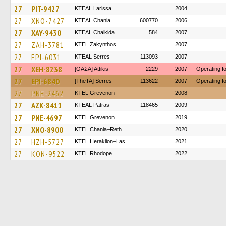
27
PIT-9427
KTEAL Larissa
2004
27
XNO-7427
KTEAL Chania
600770
2006
27
XAY-9430
KTEAL Chalkida
584
2007
27
ZAH-3781
KTEL Zakynthos
2007
27
EPI-6031
KTEAL Serres
113093
2007
27
XEH-8238
[ΟΑΣΑ] Αttikis
2229
2007
Operating 
27
EPI-6840
[TheTA] Serres
113622
2007
Operating 
27
PNE-2462
ΚΤΕL Grevenon
2008
27
AZK-8411
KTEAL Patras
118465
2009
27
PNE-4697
ΚΤΕL Grevenon
2019
27
XNO-8900
KTEL Chania–Reth.
2020
27
HZH-5727
KTEL Heraklion–Las.
2021
27
KON-9522
KTEL Rhodope
2022