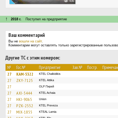
436
↑
2018 г.
Поступил на предприятие
Ваш комментарий
Вы не
вошли на сайт
.
Комментарии могут оставлять только зарегистрированные пользов
Другие ТС с этим номером:
№
Гос.№
Предприятие
Зав.№
Постр.
Примеча
27
KAM-5322
ΚΤΕL Chalkidikis
27
ZKY-7125
KΤΕL Αttika
27
OLP Пирей
27
AXI-5444
KTEL Achaia
27
HKI-9065
Union
27
PZK-2552
KTEL Preveza
27
MIX-1855
KTEAL Lamia