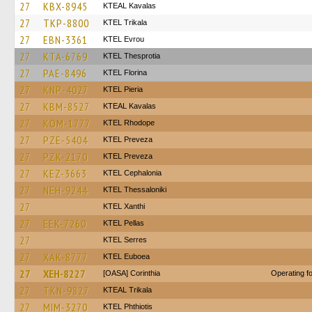
27
KBX-8945
KTEAL Kavalas
27
TKP-8800
ΚΤΕL Τrikala
27
EBN-3361
KTEL Evrou
27
KTA-6769
KTEL Thesprotia
27
PAE-8496
KTEL Florina
27
KNP-4027
KTEL Pieria
27
KBM-8527
KTEAL Kavalas
27
KOM-1777
KTEL Rhodope
27
PZE-5404
KTEL Preveza
27
PZK-2170
KTEL Preveza
27
KEZ-3663
KTEL Cephalonia
27
NEH-9244
KTEL Thessaloniki
27
KTEL Xanthi
27
EEK-7260
KTEL Pellas
27
KTEL Serres
27
XAK-8777
ΚΤΕL Euboea
27
XEH-8227
[OASA] Corinthia
Operating 
27
TKN-9827
KTEAL Trikala
27
MIM-3270
ΚΤΕL Phthiotis