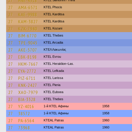
27
HNE-4318
KTEL Santorini / Thira
27
AMA-6571
ΚΤΕL Phocis
27
KAE-9988
ΚΤΕL Karditsa
27
KAM-3827
ΚΤΕL Karditsa
27
KZK-7940
ΚΤΕL Kozani
27
BIM-6770
KTEL Thebes
27
TPE-9045
KTEL Arcadia
27
AKE-5707
ΚΤΕΛ Λακωνίας
27
EBK-8198
KTEL Evrou
27
HKM-7667
KTEL Heraklion–Las.
27
EYA-2772
KTEL Lefkada
27
PIZ-6711
KTEL Larissa
27
KNK-2427
KTEL Pieria
27
XAO-7979
ΚΤΕL Euboea
27
BIA-3328
KTEL Thebes
27
YZ-4016
1-й KTEL Афины
1958
27
38572
1-й KTEL Афины
1958
27
PA-6564
KTEAL Patras
1960
27
73968
KTEAL Patras
1960