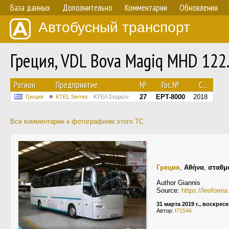
База данных
Дополнительно
Комментарии
Обновления
Автобусный транспорт
Греция, VDL Bova Magiq MHD 122
Регион
Предприятие
№
Гос.№
С...
27
EPT-8000
2018
Греция
KTEL Serres
ΚΤΕΛ Σερρών
Все комментарии к фотографиям этого ТС
Греция
,
Αθήνα
,
σταθμ
Author Giannis
Source:
https://leofore
31 марта 2019 г., воскрес
Автор:
f71546