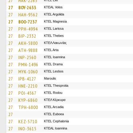
27
HAK-2263
KTEL Elis
27
BOY-2633
KTEAL Volos
27
HAH-9562
KTEL Argolida
27
BOO-7237
ΚΤΕL Magnesia
27
PPH-4994
KTEL Larissa
27
BIP-2332
KTEL Thebes
27
AKH-5800
ΚΤΕΛ Λακωνίας
27
ATH-9888
KTEL Arta
27
INP-2560
KTEL Ioannina
27
PMN-1496
KTEL Drama
27
MYK-1060
KTEL Lesbos
27
IPB-4127
Maroulis
27
HNE-2210
KTEL Thesprotia
27
POI-4567
ΚΤΕL Rodou
27
KYP-6860
ΚΤΕΛ Κέρκυρα
27
TPH-6800
KTEL Arcadia
27
ΚΤΕL Euboea
27
KEZ-5710
KTEL Cephalonia
27
INO-3615
KTEAL Ioannina