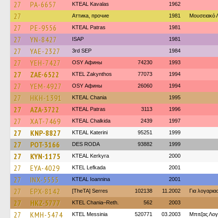
27
PA-6657
KTEAL Kavalas
1962
27
Аттика, прочие
1981
Μουσειακό
27
PE-9556
KTEAL Patras
1981
27
YN-8427
ISAP
1981
27
YAE-2327
3rd SEP
1984
27
YEH-7427
OSY Афины
74230
1993
27
ZAE-6522
KTEL Zakynthos
77073
1994
27
YEM-4927
OSY Афины
26060
1994
27
HKH-1391
KTEAL Chania
1995
27
AZA-3722
KTEAL Patras
3113
1996
27
XAT-7469
KTEAL Chalkida
2439
1997
27
KNP-8827
KTEAL Katerini
95251
1999
27
POT-3166
DES RODA
93882
1999
27
KYN-1175
KTEAL Kerkyra
2000
27
EYA-4029
KTEL Lefkada
2001
27
INX-5555
KTEAL Ioannina
2001
27
EPX-8142
[TheTA] Serres
102138
11.2002
Για λογαρι
27
HKZ-5777
KTEL Chania–Reth.
562
2003
27
KMH-5474
KTEL Messinia
520771
03.2003
Μπιτζας Λο