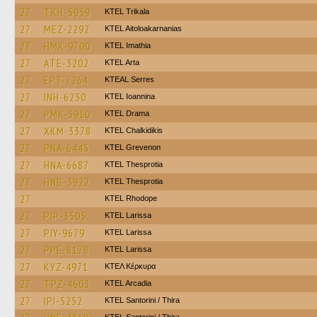
27
TKH-5959
ΚΤΕL Τrikala
27
MEZ-2292
KTEL Aitoloakarnanias
27
HMK-9700
KTEL Imathia
27
ATE-3202
KTEL Arta
27
EPT-7264
KTEAL Serres
27
INH-6230
KTEL Ioannina
27
PMK-3910
KTEL Drama
27
XKM-3378
ΚΤΕL Chalkidikis
27
PNA-6445
ΚΤΕL Grevenon
27
HNA-6687
KTEL Thesprotia
27
HNB-3922
KTEL Thesprotia
27
KTEL Rhodope
27
PIP-3505
KTEL Larissa
27
PIY-9679
KTEL Larissa
27
PPE-8178
KTEL Larissa
27
KYZ-4971
ΚΤΕΛ Κέρκυρα
27
TPZ-4603
KTEL Arcadia
27
IPI-5252
KTEL Santorini / Thira