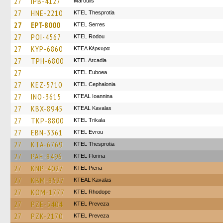
27
IPB-4127
Maroulis
27
HNE-2210
KTEL Thesprotia
27
EPT-8000
KTEL Serres
27
POI-4567
ΚΤΕL Rodou
27
KYP-6860
ΚΤΕΛ Κέρκυρα
27
TPH-6800
KTEL Arcadia
27
ΚΤΕL Euboea
27
KEZ-5710
KTEL Cephalonia
27
INO-3615
KTEAL Ioannina
27
KBX-8945
KTEAL Kavalas
27
TKP-8800
ΚΤΕL Τrikala
27
EBN-3361
KTEL Evrou
27
KTA-6769
KTEL Thesprotia
27
PAE-8496
KTEL Florina
27
KNP-4027
KTEL Pieria
27
KBM-8527
KTEAL Kavalas
27
KOM-1777
KTEL Rhodope
27
PZE-5404
KTEL Preveza
27
PZK-2170
KTEL Preveza