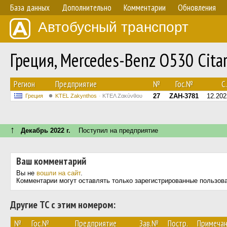
База данных
Дополнительно
Комментарии
Обновления
Автобусный транспорт
Греция, Mercedes-Benz O530 Citar
Регион
Предприятие
№
Гос.№
С.
27
ZAH-3781
12.202
Греция
KTEL Zakynthos
ΚΤΕΛ Ζακύνθου
↑
Декабрь 2022 г.
Поступил на предприятие
Ваш комментарий
Вы не
вошли на сайт
.
Комментарии могут оставлять только зарегистрированные пользов
Другие ТС с этим номером:
№
Гос.№
Предприятие
Зав.№
Постр.
Примеча