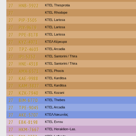
27
HNB-3922
KTEL Thesprotia
27
KTEL Rhodope
27
PIP-3505
KTEL Larissa
27
PIY-9679
KTEL Larissa
27
PPE-8178
KTEL Larissa
27
KYZ-4971
ΚΤΕΛ Κέρκυρα
27
TPZ-4603
KTEL Arcadia
27
IPI-5252
KTEL Santorini / Thira
27
HNE-4318
KTEL Santorini / Thira
27
AMA-6571
ΚΤΕL Phocis
27
KAE-9988
ΚΤΕL Karditsa
27
KAM-3827
ΚΤΕL Karditsa
27
KZK-7940
ΚΤΕL Kozani
27
BIM-6770
KTEL Thebes
27
TPE-9045
KTEL Arcadia
27
AKE-5707
ΚΤΕΛ Λακωνίας
27
EBK-8198
KTEL Evrou
27
HKM-7667
KTEL Heraklion–Las.