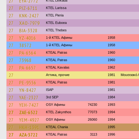
27
EYA-2772
KTEL Lefkada
27
PIZ-6711
KTEL Larissa
27
KNK-2427
KTEL Pieria
27
XAO-7979
ΚΤΕL Euboea
27
BIA-3328
KTEL Thebes
27
YZ-4016
1-й KTEL Афины
1958
27
38572
1-й KTEL Афины
1958
27
PA-6564
KTEAL Patras
1960
27
73968
KTEAL Patras
1960
27
PA-6657
KTEAL Kavalas
1962
27
Аттика, прочие
1981
Μουσειακό
27
PE-9556
KTEAL Patras
1981
27
YN-8427
ISAP
1981
27
YAE-2327
3rd SEP
1984
27
YEH-7427
OSY Афины
74230
1993
27
ZAE-6522
KTEL Zakynthos
77073
1994
27
YEM-4927
OSY Афины
26060
1994
27
HKH-1391
KTEAL Chania
1995
27
AZA-3722
KTEAL Patras
3113
1996