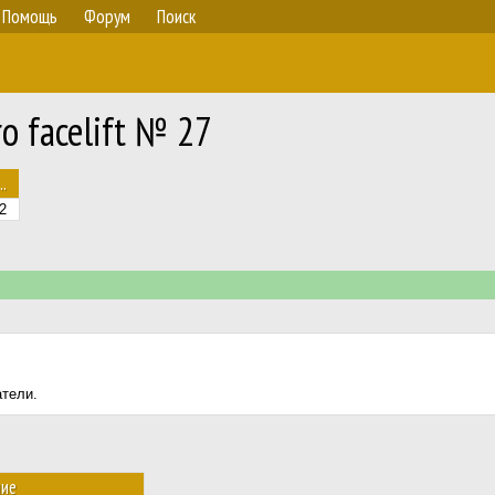
Помощь
Форум
Поиск
o facelift № 27
..
2
атели.
ние