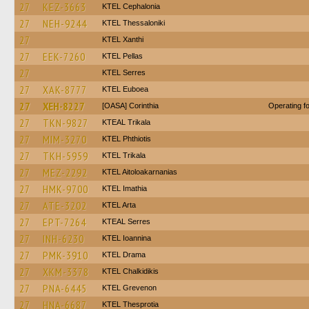
27
KEZ-3663
KTEL Cephalonia
27
NEH-9244
KTEL Thessaloniki
27
KTEL Xanthi
27
EEK-7260
KTEL Pellas
27
KTEL Serres
27
XAK-8777
ΚΤΕL Euboea
27
XEH-8227
[OASA] Corinthia
Operating 
27
TKN-9827
KTEAL Trikala
27
MIM-3270
ΚΤΕL Phthiotis
27
TKH-5959
ΚΤΕL Τrikala
27
MEZ-2292
KTEL Aitoloakarnanias
27
HMK-9700
KTEL Imathia
27
ATE-3202
KTEL Arta
27
EPT-7264
KTEAL Serres
27
INH-6230
KTEL Ioannina
27
PMK-3910
KTEL Drama
27
XKM-3378
ΚΤΕL Chalkidikis
27
PNA-6445
ΚΤΕL Grevenon
27
HNA-6687
KTEL Thesprotia