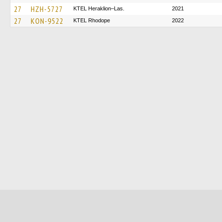
27
HZH-5727
KTEL Heraklion–Las.
2021
27
KON-9522
KTEL Rhodope
2022