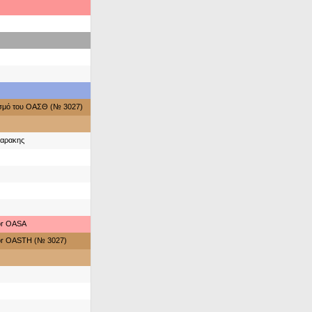
ασμό του ΟΑΣΘ (№ 3027)
γαρακης
for OASA
for OASTH (№ 3027)