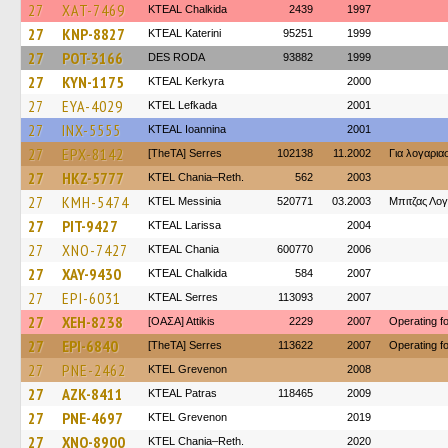
27
XAT-7469
KTEAL Chalkida
2439
1997
27
KNP-8827
KTEAL Katerini
95251
1999
27
POT-3166
DES RODA
93882
1999
27
KYN-1175
KTEAL Kerkyra
2000
27
EYA-4029
KTEL Lefkada
2001
27
INX-5555
KTEAL Ioannina
2001
27
EPX-8142
[TheTA] Serres
102138
11.2002
Για λογαρι
27
HKZ-5777
KTEL Chania–Reth.
562
2003
27
KMH-5474
KTEL Messinia
520771
03.2003
Μπιτζας Λο
27
PIT-9427
KTEAL Larissa
2004
27
XNO-7427
KTEAL Chania
600770
2006
27
XAY-9430
KTEAL Chalkida
584
2007
27
EPI-6031
KTEAL Serres
113093
2007
27
XEH-8238
[ΟΑΣΑ] Αttikis
2229
2007
Operating 
27
EPI-6840
[TheTA] Serres
113622
2007
Operating 
27
PNE-2462
ΚΤΕL Grevenon
2008
27
AZK-8411
KTEAL Patras
118465
2009
27
PNE-4697
ΚΤΕL Grevenon
2019
27
XNO-8900
KTEL Chania–Reth.
2020