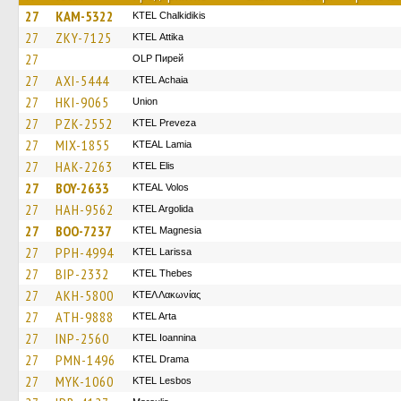
27
KAM-5322
ΚΤΕL Chalkidikis
27
ZKY-7125
KΤΕL Αttika
27
OLP Пирей
27
AXI-5444
KTEL Achaia
27
HKI-9065
Union
27
PZK-2552
KTEL Preveza
27
MIX-1855
KTEAL Lamia
27
HAK-2263
KTEL Elis
27
BOY-2633
KTEAL Volos
27
HAH-9562
KTEL Argolida
27
BOO-7237
ΚΤΕL Magnesia
27
PPH-4994
KTEL Larissa
27
BIP-2332
KTEL Thebes
27
AKH-5800
ΚΤΕΛ Λακωνίας
27
ATH-9888
KTEL Arta
27
INP-2560
KTEL Ioannina
27
PMN-1496
KTEL Drama
27
MYK-1060
KTEL Lesbos