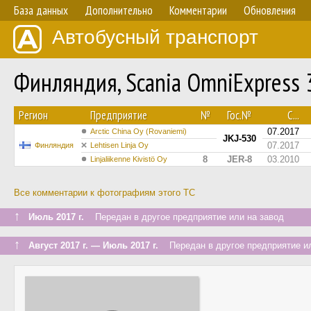
База данных
Дополнительно
Комментарии
Обновления
Автобусный транспорт
Финляндия, Scania OmniExpress 
Регион
Предприятие
№
Гос.№
С...
07.2017
Arctic China Oy (Rovaniemi)
JKJ-530
07.2017
Финляндия
Lehtisen Linja Oy
8
JER-8
03.2010
Linjaliikenne Kivistö Oy
Все комментарии к фотографиям этого ТС
↑
Июль 2017 г.
Передан в другое предприятие или на завод
↑
Август 2017 г. — Июль 2017 г.
Передан в другое предприятие ил