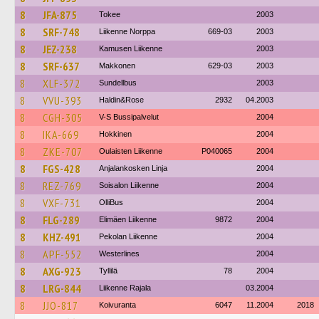
8
JFA-875
Tokee
2003
8
SRF-748
Liikenne Norppa
669-03
2003
8
JEZ-238
Kamusen Liikenne
2003
8
SRF-637
Makkonen
629-03
2003
8
XLF-372
Sundellbus
2003
8
VVU-393
Haldin&Rose
2932
04.2003
8
CGH-305
V-S Bussipalvelut
2004
8
IKA-669
Hokkinen
2004
8
ZKE-707
Oulaisten Liikenne
P040065
2004
8
FGS-428
Anjalankosken Linja
2004
8
REZ-769
Soisalon Liikenne
2004
8
VXF-731
OlliBus
2004
8
FLG-289
Elimäen Liikenne
9872
2004
8
KHZ-491
Pekolan Liikenne
2004
8
APF-552
Westerlines
2004
8
AXG-923
Tyllilä
78
2004
8
LRG-844
Liikenne Rajala
03.2004
8
JJO-817
Koivuranta
6047
11.2004
2018