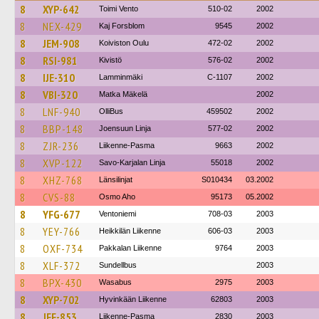
8
XYP-642
Toimi Vento
510-02
2002
8
NEX-429
Kaj Forsblom
9545
2002
8
JEM-908
Koiviston Oulu
472-02
2002
8
RSI-981
Kivistö
576-02
2002
8
IJE-310
Lamminmäki
C-1107
2002
8
VBI-320
Matka Mäkelä
2002
8
LNF-940
OlliBus
459502
2002
8
BBP-148
Joensuun Linja
577-02
2002
8
ZJR-236
Liikenne-Pasma
9663
2002
8
XVP-122
Savo-Karjalan Linja
55018
2002
8
XHZ-768
Länsilinjat
S010434
03.2002
8
CVS-88
Osmo Aho
95173
05.2002
8
YFG-677
Ventoniemi
708-03
2003
8
YEY-766
Heikkilän Liikenne
606-03
2003
8
OXF-734
Pakkalan Liikenne
9764
2003
8
XLF-372
Sundellbus
2003
8
BPX-430
Wasabus
2975
2003
8
XYP-702
Hyvinkään Liikenne
62803
2003
8
JFF-853
Liikenne-Pasma
2830
2003