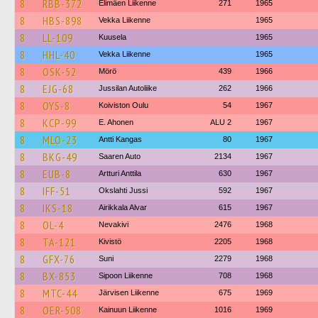
8
RBB-372
Elimäen Liikenne
271
1965
8
HBS-898
Vekka Liikenne
1965
8
LL-109
Kuusela
1965
8
HHL-40
Vekka Liikenne
1965
8
OSK-52
Mörö
439
1966
8
EJG-68
Jussilan Autoliike
262
1966
8
OYS-8
Koiviston Oulu
54
1967
8
KCP-99
E. Ahonen
ALU 2
1967
8
MLO-23
Antti Kangas
80
1967
8
BKG-49
Saaren Auto
2134
1967
8
EUB-8
Artturi Anttila
630
1967
8
IFF-51
Okslahti Jussi
592
1967
8
IKS-18
Airikkala Alvar
615
1967
8
OL-4
Nevakivi
2476
1968
8
TA-121
Kivistö
2205
1968
8
GFX-76
Suni
2279
1968
8
BX-853
Sipoon Liikenne
708
1968
8
MTC-44
Järvisen Liikenne
675
1969
8
OER-508
Kainuun Liikenne
1016
1969