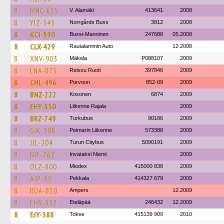
8
MNC-615
V. Alamäki
413641
2008
8
YIZ-545
Norrgårds Buss
3812
2008
8
KCI-590
Bussi-Manninen
247688
05.2008
8
CLX-429
Rautalammin Auto
12.2008
8
XNV-903
Mäkela
P088107
2009
8
LNA-875
Reissu Ruoti
397846
2009
8
CHL-496
Porvoon
852-09
2009
8
BNZ-222
Kosonen
6874
2009
8
EHY-530
Liikenne Rajala
2009
8
BRZ-749
Turkubus
90186
2009
8
GIK-398
Peimarin Liikenne
573388
2009
8
JJL-204
Turun Citybus
S090191
2009
8
NIF-762
Invataksi Niemi
2009
8
OLZ-800
Miodex
415000 838
2009
8
AIP-59
Pekkala
414327 679
2009
8
RUA-810
Ampers
12.2009
8
EHY-532
Eteläpää
246432
12.2009
8
EJY-388
Tokee
415139 909
2010