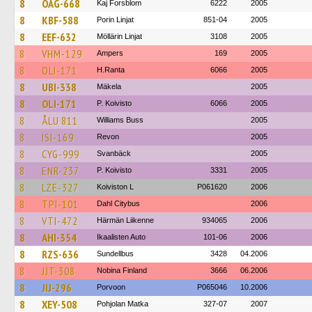
8
OAG-668
Kaj Forsblom
6222
2005
8
KBF-588
Porin Linjat
851-04
2005
8
EEF-632
Möllärin Linjat
3108
2005
8
VHM-129
Ampers
169
2005
8
OLI-171
H.Ranta
6066
2005
8
UBI-338
Mäkela
2005
8
OLI-171
P. Koivisto
6066
2005
8
ÅLU 811
Williams Buss
2005
8
ISI-169
Revon
2005
8
CYG-999
Svanbäck
2005
8
ENR-237
P. Koivisto
3331
2005
8
LZE-327
Koiviston L
P061620
2006
8
TPI-101
Dahl Citybus
2006
8
VTI-472
Härmän Liikenne
934065
2006
8
AHI-354
Ikaalisten Auto
101-06
2006
8
RZS-636
Sundellbus
3428
04.2006
8
JJT-308
Nobina Finland
3666
06.2006
8
JIJ-296
Porvoon
P065046
10.2006
8
XEY-508
Pohjolan Matka
327-07
2007