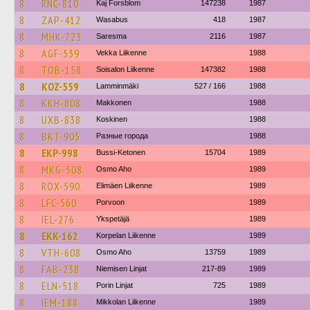
8
RNC-810
Kaj Forsblom
147238
1987
8
ZAP-412
Wasabus
418
1987
8
MHK-723
Saresma
2116
1987
8
AGF-539
Vekka Liikenne
1988
8
TOB-158
Soisalon Liikenne
147382
1988
8
KOZ-559
Lamminmäki
527 / 166
1988
8
KKH-808
Makkonen
1988
8
UXB-838
Koskinen
1988
8
BKT-905
Разные города
1988
8
EKP-998
Bussi-Ketonen
15704
1989
8
MKG-508
Osmo Aho
1989
8
ROX-590
Elimäen Liikenne
1989
8
LFC-560
Porvoon
1989
8
IEL-276
Ykspetäjä
1989
8
EKK-162
Korpelan Liikenne
1989
8
VTH-608
Osmo Aho
13759
1989
8
FAB-238
Niemisen Linjat
217-89
1989
8
ELN-518
Porin Linjat
725
1989
8
IEM-188
Mikkolan Liikenne
1989