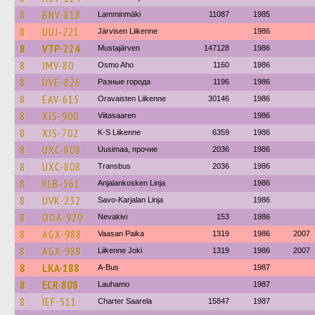
8
BNV-818
Lamminmäki
11087
1985
8
UUJ-221
Järvisen Liikenne
1986
8
VTP-224
Mustajärven
147128
1986
8
JMV-80
Osmo Aho
1160
1986
8
UVE-826
Разные города
1196
1986
8
EAV-615
Oravaisten Liikenne
30146
1986
8
XJS-900
Viitasaaren
1986
8
XJS-702
K-S Liikenne
6359
1986
8
UXC-808
Uusimaa, прочие
2036
1986
8
UXC-808
Transbus
2036
1986
8
RLB-561
Anjalankosken Linja
1986
8
UVK-232
Savo-Karjalan Linja
1986
8
OOA-920
Nevakivi
153
1986
8
AGX-988
Vaasan Paika
1319
1986
2007
8
AGX-988
Liikenne Joki
1319
1986
2007
8
LKA-188
A-Bus
1987
8
ECR-808
Lauhamo
1987
8
IEF-511
Charter Saarela
15847
1987