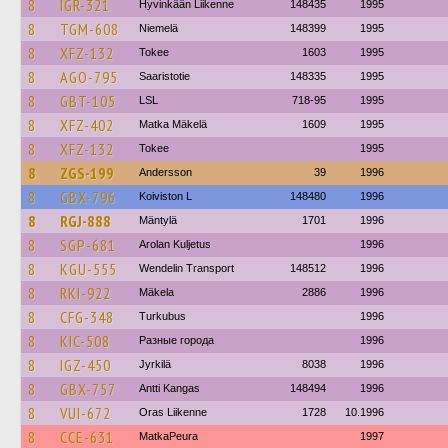
8
IGR-321
Hyvinkään Liikenne
148435
1995
8
TGM-608
Niemelä
148399
1995
8
XFZ-132
Tokee
1603
1995
8
AGO-795
Saaristotie
148335
1995
8
GBT-105
LSL
718-95
1995
8
XFZ-402
Matka Mäkelä
1609
1995
8
XFZ-132
Tokee
1995
8
ZGS-199
Andersson
39
1996
8
GBX-796
Koiviston L
148480
1996
8
RGJ-888
Mäntylä
1701
1996
8
SGP-681
Arolan Kuljetus
1996
8
KGU-555
Wendelin Transport
148512
1996
8
RKI-922
Mäkela
2886
1996
8
CFG-348
Turkubus
1996
8
KIC-508
Разные города
1996
8
IGZ-450
Jyrkilä
8038
1996
8
GBX-757
Antti Kangas
148494
1996
8
VUI-672
Oras Liikenne
1728
10.1996
8
CCE-631
MatkaPeura
1997