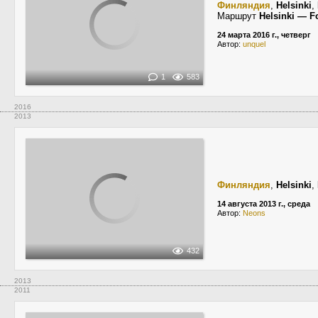
Финляндия
,
Helsinki
,
Маршрут
Helsinki — F
24 марта 2016 г., четверг
Автор:
unquel
1
583
2016
2013
Финляндия
,
Helsinki
,
14 августа 2013 г., среда
Автор:
Neons
432
2013
2011