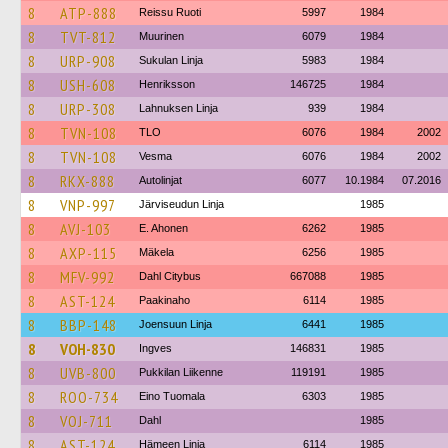
8
ATP-888
Reissu Ruoti
5997
1984
8
TVT-812
Muurinen
6079
1984
8
URP-908
Sukulan Linja
5983
1984
8
USH-608
Henriksson
146725
1984
8
URP-308
Lahnuksen Linja
939
1984
8
TVN-108
TLO
6076
1984
2002
8
TVN-108
Vesma
6076
1984
2002
8
RKX-888
Autolinjat
6077
10.1984
07.2016
8
VNP-997
Järviseudun Linja
1985
8
AVJ-103
E. Ahonen
6262
1985
8
AXP-115
Mäkela
6256
1985
8
MFV-992
Dahl Citybus
667088
1985
8
AST-124
Paakinaho
6114
1985
8
BBP-148
Joensuun Linja
6441
1985
8
VOH-830
Ingves
146831
1985
8
UVB-800
Pukkilan Liikenne
119191
1985
8
ROO-734
Eino Tuomala
6303
1985
8
VOJ-711
Dahl
1985
8
AST-124
Hämeen Linja
6114
1985