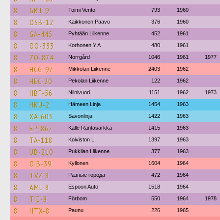
8
GBT-9
Toimi Vento
793
1960
8
OSB-12
Kaikkonen Paavo
376
1960
8
GA-445
Pyhtään Liikenne
452
1961
8
OÖ-333
Korhonen Y A
480
1961
8
ZO-874
Norrgård
1046
1961
1977
8
HCG-97
Mikkolan Liikenne
2403
1962
8
HEC-20
Pekolan Liikenne
122
1962
8
HBF-56
Niinivuori
1151
1962
1973
8
HKU-2
Hämeen Linja
1454
1963
8
XÄ-603
Savonlinja
1422
1963
8
EP-867
Kalle Rantasärkkä
1415
1963
8
TA-118
Koiviston L
1397
1963
8
UB-210
Pukkilan Liikenne
377
1963
8
OIB-39
Kyllonen
1604
1964
8
TVZ-8
Разные города
472
1964
8
AML-8
Espoon Auto
1518
1964
8
TIE-8
Förbom
550
1964
1978
8
HTX-8
Paunu
226
1965