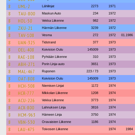
8
UML-2
Lähilinjat
2273
1971
8
TAU-800
Maskun Auto
234
1972
8
HOL-50
Vekka Liikenne
982
1972
8
ZKU-21
Härmän Liikenne
3239
1972
8
TAV-108
Vesma
272
1972
01.1986
8
UAN-325
Tidstrand
377
1973
8
OEL-408
Koiviston Oulu
145009
1973
8
RAE-108
Pyhtään Liikenne
310
1973
8
ABH-271
Porin Linja-auto
3651
1973
8
MAL-467
Ruponen
223 / 73
1973
8
OAT-808
Koiviston Oulu
145009
1973
8
HCH-308
Niemisen Linjat
1172
1974
8
HCR-777
Mikkolan Liikenne
1208
1974
8
ACU-226
Vekka Liikenne
3773
1974
8
ACX-800
Lahnuksen Linja
3816
1974
8
HCM-963
Hämeen Linja
3750
1974
8
VBN-530
Oravaisten Liikenne
1186
1974
8
LAU-475
Toivosen Liikenne
1974
1984