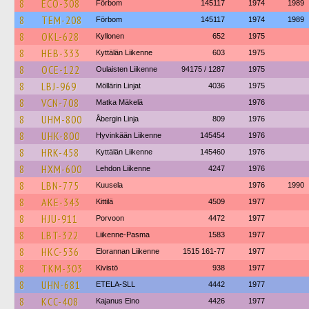
8
ECO-308
Förbom
145117
1974
1989
8
TEM-208
Förbom
145117
1974
1989
8
OKL-628
Kyllonen
652
1975
8
HEB-333
Kyttälän Liikenne
603
1975
8
OCE-122
Oulaisten Liikenne
94175 / 1287
1975
8
LBJ-969
Möllärin Linjat
4036
1975
8
VCN-708
Matka Mäkelä
1976
8
UHM-800
Åbergin Linja
809
1976
8
UHK-800
Hyvinkään Liikenne
145454
1976
8
HRK-458
Kyttälän Liikenne
145460
1976
8
HXM-600
Lehdon Liikenne
4247
1976
8
LBN-775
Kuusela
1976
1990
8
AKE-343
Kittilä
4509
1977
8
HJU-911
Porvoon
4472
1977
8
LBT-322
Liikenne-Pasma
1583
1977
8
HKC-536
Elorannan Liikenne
1515 161-77
1977
8
TKM-303
Kivistö
938
1977
8
UHN-681
ETELA-SLL
4442
1977
8
KCC-408
Kajanus Eino
4426
1977