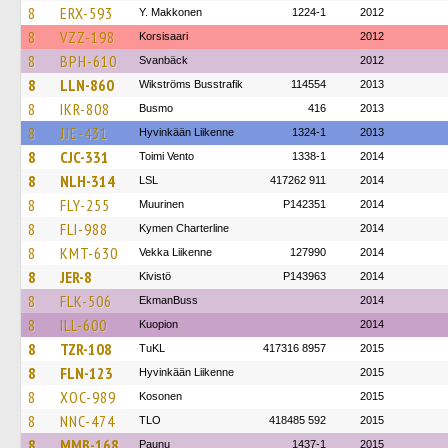
8
ERX-593
Y. Makkonen
1224-1
2012
8
VZZ-198
Korsisaari
2012
8
BPH-610
Svanbäck
2012
8
LLN-860
Wikströms Busstrafik
114554
2013
8
IKR-808
Busmo
416
2013
8
JJE-431
Hyvinkään Liikenne
1324-1
2013
8
CJC-331
Toimi Vento
1338-1
2014
8
NLH-314
LSL
417262 911
2014
8
FLY-255
Muurinen
P142351
2014
8
FLI-988
Kymen Charterline
2014
8
KMT-630
Vekka Liikenne
127990
2014
8
JER-8
Kivistö
P143963
2014
8
FLK-506
EkmanBuss
2014
8
ILL-600
Kuopion
2014
8
TZR-108
TuKL
417316 8957
2015
8
FLN-123
Hyvinkään Liikenne
2015
8
XOC-989
Kosonen
2015
8
NNC-474
TLO
418485 592
2015
8
MMB-168
Paunu
1437-1
2015