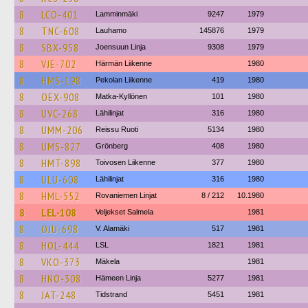
8
LCO-401
Lamminmäki
9247
1979
8
TNC-608
Lauhamo
145876
1979
8
SBX-958
Joensuun Linja
9308
1979
8
VJE-702
Härmän Liikenne
1980
8
HMS-198
Pekolan Liikenne
419
1980
8
OEX-908
Matka-Kyllönen
101
1980
8
UVC-268
Lähilinjat
316
1980
8
UMM-206
Reissu Ruoti
5134
1980
8
UMS-827
Grönberg
408
1980
8
HMT-898
Toivosen Liikenne
377
1980
8
ULU-608
Lähilinjat
316
1980
8
HML-552
Rovaniemen Linjat
8 / 212
10.1980
8
LEL-108
Veljekset Salmela
1981
8
OJU-698
V. Alamäki
517
1981
8
HOL-444
LSL
1821
1981
8
VKO-373
Mäkela
1981
8
HNO-308
Hämeen Linja
5277
1981
8
JAT-248
Tidstrand
5451
1981