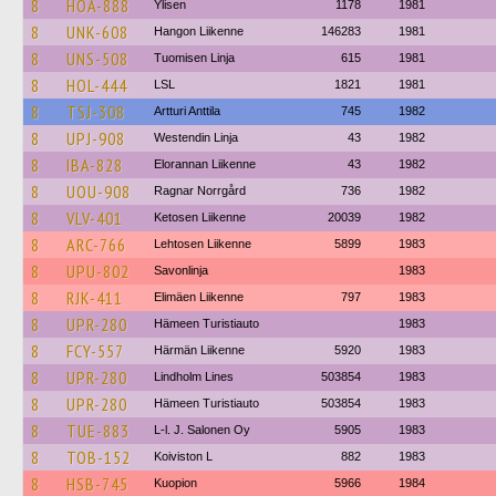
8
HOA-888
Ylisen
1178
1981
8
UNK-608
Hangon Liikenne
146283
1981
8
UNS-508
Tuomisen Linja
615
1981
8
HOL-444
LSL
1821
1981
8
TSJ-308
Artturi Anttila
745
1982
8
UPJ-908
Westendin Linja
43
1982
8
IBA-828
Elorannan Liikenne
43
1982
8
UOU-908
Ragnar Norrgård
736
1982
8
VLV-401
Ketosen Liikenne
20039
1982
8
ARC-766
Lehtosen Liikenne
5899
1983
8
UPU-802
Savonlinja
1983
8
RJK-411
Elimäen Liikenne
797
1983
8
UPR-280
Hämeen Turistiauto
1983
8
FCY-557
Härmän Liikenne
5920
1983
8
UPR-280
Lindholm Lines
503854
1983
8
UPR-280
Hämeen Turistiauto
503854
1983
8
TUE-883
L-l. J. Salonen Oy
5905
1983
8
TOB-152
Koiviston L
882
1983
8
HSB-745
Kuopion
5966
1984