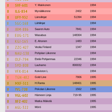
8
SVF-601
Y. Makkonen
1994
8
ILG-834
Mynäliikenne
2402
1994
8
UFY-932
Länsilinjat
51394
1994
8
SGC-168
Lähilinjat
1994
8
JBM-886
Saaren Auto
7841
1994
8
EUG-171
Wasabus
148304
1994
8
KGJ-165
E. Ahonen
1483
1994
8
ZZC-427
Veolia Finland
1347
1994
8
NAU-138
Pohjolan Liikenne
1994
8
OLF-794
Etelä-Pohjanmaa
22346
1994
8
SYO-808
Lauhamo
800032
1994
8
VFX-814
Koiviston L
1994
8
TGN-482
Gold Line
7906
1995
8
MXF-311
H.Ranta
148401
1995
8
YVL-708
Pekolan Liikenne
1562
1995
8
VGL-602
Hämeen Linja
719-95
1995
8
XFZ-402
Matka Mäkelä
1995
8
AGL-322
Mörö
1995