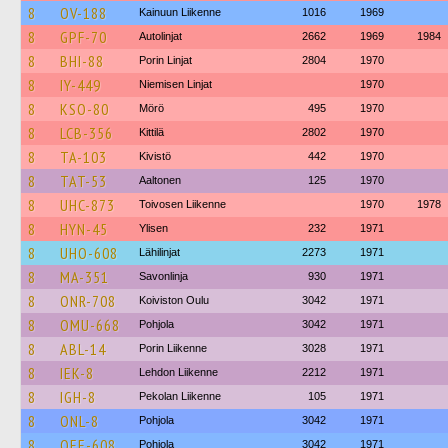
8
OV-188
Kainuun Liikenne
1016
1969
8
GPF-70
Autolinjat
2662
1969
1984
8
BHI-88
Porin Linjat
2804
1970
8
IY-449
Niemisen Linjat
1970
8
KSO-80
Mörö
495
1970
8
LCB-356
Kittilä
2802
1970
8
TA-103
Kivistö
442
1970
8
TAT-53
Aaltonen
125
1970
8
UHC-873
Toivosen Liikenne
1970
1978
8
HYN-45
Ylisen
232
1971
8
UHO-608
Lähilinjat
2273
1971
8
MA-351
Savonlinja
930
1971
8
ONR-708
Koiviston Oulu
3042
1971
8
OMU-668
Pohjola
3042
1971
8
ABL-14
Porin Liikenne
3028
1971
8
IEK-8
Lehdon Liikenne
2212
1971
8
IGH-8
Pekolan Liikenne
105
1971
8
ONL-8
Pohjola
3042
1971
8
OEE-608
Pohjola
3042
1971