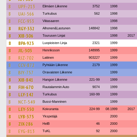
8
UPF-213
Elimäen Liikenne
3752
1998
8
UAI-566
Turkubus
562
1998
8
FCC-953
Viitasaaren
1998
8
RGY-332
Alhonen&Lastunen
148842
1998
8
XIB-306
Tourusen Linjat
1998
2017
8
BPA-923
Luopioisten Linja
2321
1999
8
JIL-303
Henriksson
148995
1999
8
RJZ-702
Laitinen
903227
1999
8
CCV-872
Pyhtään Liikenne
2179
1999
8
BIY-757
Oravaisten Liikenne
1999
8
XIB-841
Hangon Liikenne
221-99
1999
8
FIH-670
Rautalammin Auto
9074
1999
8
LLY-142
Turkubus
160-99
1999
8
NCT-549
Bussi-Manninen
1999
8
LEY-550
Koivuranta
224-99
08.1999
2017
8
LYB-375
Ykspetäjä
2000
8
ZIX-286
HelB
46
2000
8
EYG-813
TuKL
92
2000