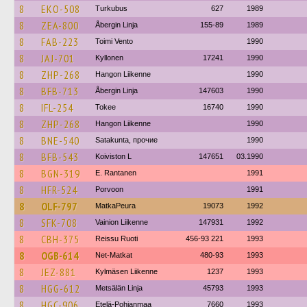
8
EKO-508
Turkubus
627
1989
8
ZEA-800
Åbergin Linja
155-89
1989
8
FAB-223
Toimi Vento
1990
8
JAJ-701
Kyllonen
17241
1990
8
ZHP-268
Hangon Liikenne
1990
8
BFB-713
Åbergin Linja
147603
1990
8
IFL-254
Tokee
16740
1990
8
ZHP-268
Hangon Liikenne
1990
8
BNE-540
Satakunta, прочие
1990
8
BFB-543
Koiviston L
147651
03.1990
8
BGN-319
E. Rantanen
1991
8
HFR-524
Porvoon
1991
8
OLF-797
MatkaPeura
19073
1992
8
SFK-708
Vainion Liikenne
147931
1992
8
CBH-375
Reissu Ruoti
456-93 221
1993
8
OGB-614
Net-Matkat
480-93
1993
8
JEZ-881
Kylmäsen Liikenne
1237
1993
8
HGG-612
Metsälän Linja
45793
1993
8
HGC-906
Etelä-Pohjanmaa
7660
1993