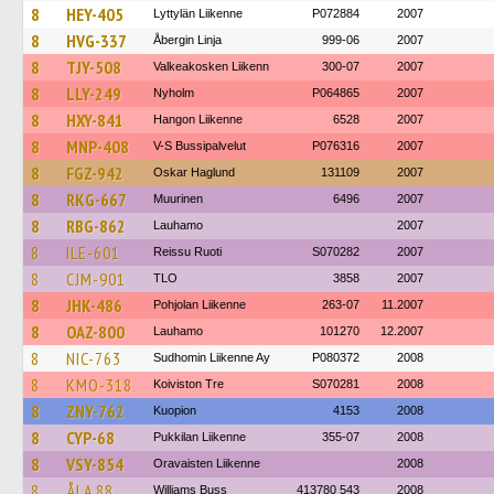
8
HEY-405
Lyttylän Liikenne
P072884
2007
8
HVG-337
Åbergin Linja
999-06
2007
8
TJY-508
Valkeakosken Liikenn
300-07
2007
8
LLY-249
Nyholm
P064865
2007
8
HXY-841
Hangon Liikenne
6528
2007
8
MNP-408
V-S Bussipalvelut
P076316
2007
8
FGZ-942
Oskar Haglund
131109
2007
8
RKG-667
Muurinen
6496
2007
8
RBG-862
Lauhamo
2007
8
ILE-601
Reissu Ruoti
S070282
2007
8
CJM-901
TLO
3858
2007
8
JHK-486
Pohjolan Liikenne
263-07
11.2007
8
OAZ-800
Lauhamo
101270
12.2007
8
NIC-763
Sudhomin Liikenne Ay
P080372
2008
8
KMO-318
Koiviston Tre
S070281
2008
8
ZNY-762
Kuopion
4153
2008
8
CYP-68
Pukkilan Liikenne
355-07
2008
8
VSY-854
Oravaisten Liikenne
2008
8
ÅLA 88
Williams Buss
413780 543
2008