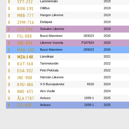
8
SYT-232
Lamminmäki
2019
8
BXN-191
OlliBus
2019
8
MRB-777
Hangon Liikenne
2019
8
ZPM-716
Eteläpää
2019
8
CLU-344
Soisalon Liikenne
2019
8
FSL-888
Bussi-Manninen
283023
2020
8
JNB-994
Liikenne Vuorela
P187924
2020
8
MAN-100
Bussi-Manninen
283023
2020
8
MZA-148
Länsilinjat
2021
8
KUT-368
Tammelundin
2022
8
EUA-302
Petri Pekkala
2022
8
JNE-908
Härmän Liikenne
2023
8
KVU-486
V-S Bussipalvelut
6918
2024
8
NNE-435
Atro Vuolle
2024
8
ÅLA 7787
Axbuss
1939-1
2025
8
FSL-893
Axbuss
1939-1
2025