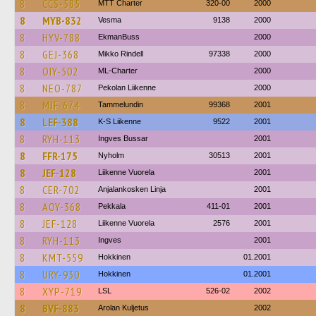
8
CCS-585
MTT Charter
320-00
2000
8
MYB-832
Vesma
9138
2000
8
HYV-788
EkmanBuss
2000
8
GEJ-368
Mikko Rindell
97338
2000
8
OIY-502
ML-Charter
2000
8
NEO-787
Pekolan Liikenne
2000
8
MJF-674
Tammelundin
99368
2001
8
LEF-388
K-S Liikenne
9522
2001
8
RYH-113
Ingves Bussar
2001
8
FFR-175
Nyholm
30513
2001
8
JEF-128
Liikenne Vuorela
2001
8
CER-702
Anjalankosken Linja
2001
8
AOY-368
Pekkala
411-01
2001
8
JEF-128
Liikenne Vuorela
2576
2001
8
RYH-113
Ingves
2001
8
KMT-559
Hokkinen
01.2001
8
URY-930
Hokkinen
01.2001
8
XYP-719
LSL
526-02
2002
8
BVF-883
Arolan Kuljetus
2002