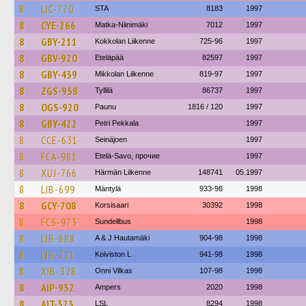
8
LIC-770
STA
8183
1997
8
CYE-266
Matka-Niinimäki
7012
1997
8
GBY-211
Kokkolan Liikenne
725-96
1997
8
GBV-920
Eteläpää
82597
1997
8
GBY-439
Mikkolan Liikenne
819-97
1997
8
ZGS-958
Tyllilä
86737
1997
8
OGS-920
Paunu
1816 / 120
1997
8
GBY-422
Petri Pekkala
1997
8
CCE-631
Seinäjoen
1997
8
FCA-981
Etelä-Savo, прочие
1997
8
XUJ-766
Härmän Liikenne
148741
05.1997
8
LIB-699
Mäntylä
933-98
1998
8
GCY-708
Korsisaari
30392
1998
8
FCS-973
Sundellbus
1998
8
LIB-688
A & J Hautamäki
904-98
1998
8
LIB-721
Koiviston L
941-98
1998
8
XIB-328
Onni Vilkas
107-98
1998
8
AIP-932
Ampers
2020
1998
8
AIT-323
LSL
8294
1998