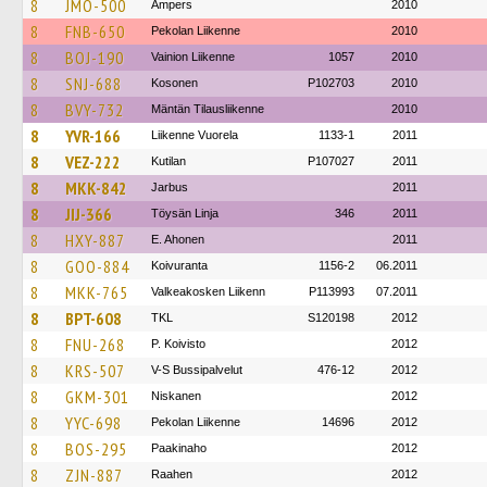
8
JMO-500
Ampers
2010
8
FNB-650
Pekolan Liikenne
2010
8
BOJ-190
Vainion Liikenne
1057
2010
8
SNJ-688
Kosonen
P102703
2010
8
BVY-732
Mäntän Tilausliikenne
2010
8
YVR-166
Liikenne Vuorela
1133-1
2011
8
VEZ-222
Kutilan
P107027
2011
8
MKK-842
Jarbus
2011
8
JIJ-366
Töysän Linja
346
2011
8
HXY-887
E. Ahonen
2011
8
GOO-884
Koivuranta
1156-2
06.2011
8
MKK-765
Valkeakosken Liikenn
P113993
07.2011
8
BPT-608
TKL
S120198
2012
8
FNU-268
P. Koivisto
2012
8
KRS-507
V-S Bussipalvelut
476-12
2012
8
GKM-301
Niskanen
2012
8
YYC-698
Pekolan Liikenne
14696
2012
8
BOS-295
Paakinaho
2012
8
ZJN-887
Raahen
2012