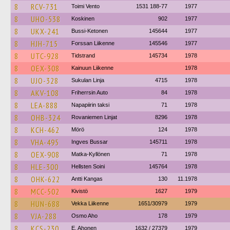
8
RCV-731
Toimi Vento
1531 188-77
1977
8
UHO-538
Koskinen
902
1977
8
UKX-241
Bussi-Ketonen
145644
1977
8
HJH-715
Forssan Liikenne
145546
1977
8
UTC-928
Tidstrand
145734
1978
8
OEX-308
Kainuun Liikenne
1978
8
UJO-328
Sukulan Linja
4715
1978
8
AKV-108
Friherrsin Auto
84
1978
8
LEA-888
Napapiirin taksi
71
1978
8
OHB-324
Rovaniemen Linjat
8296
1978
8
KCH-462
Mörö
124
1978
8
VHA-495
Ingves Bussar
145711
1978
8
OEX-908
Matka-Kyllönen
71
1978
8
HLE-300
Hellsten Soini
145764
1978
8
OHK-622
Antti Kangas
130
11.1978
8
MCC-502
Kivistö
1627
1979
8
HUN-688
Vekka Liikenne
1651/30979
1979
8
VJA-288
Osmo Aho
178
1979
8
KCS-230
E. Ahonen
1632 / 27379
1979