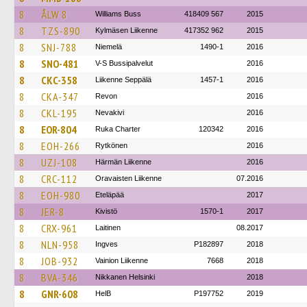
8
ÅLW 8
Williams Buss
418409 567
2015
8
TZS-890
Kylmäsen Liikenne
417352 962
2015
8
SNJ-788
Niemelä
1490-1
2016
8
SNO-481
V-S Bussipalvelut
2016
8
CKC-358
Liikenne Seppälä
1457-1
2016
8
CKA-347
Revon
2016
8
CKL-195
Nevakivi
2016
8
EOR-804
Ruka Charter
120342
2016
8
EOH-266
Rytkönen
2016
8
UZJ-108
Härmän Liikenne
2016
8
CRC-112
Oravaisten Liikenne
07.2016
8
EOH-980
Eteläpää
2017
8
JER-8
Kivistö
1570-1
2017
8
CRX-961
Laitinen
08.2017
8
NLN-958
Ingves
P182897
2018
8
JOB-932
Vainion Liikenne
7668
2018
8
BVA-346
Nikkanen Helsinki
2018
8
GNR-608
HelB
P197752
2019