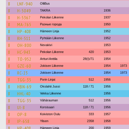
8
LNF-940
OlliBus
8
H-5049
TAKRA
1936
8
H-5367
Pekolan Liikenne
1937
8
MA-765
Разные города
1950
8
HP-408
Hämeen Linja
1952
8
RH-511
Pyhtään Liikenne
1952
8
OH-800
Nevakivi
1953
8
HC-943
Pekolan Liikenne
420
1953
8
TÖ-952
Artturi Anttila
28(I)/71
1954
8
GZE-60
Jokisen Liikenne
1954
1973
8
RC-23
Jokisen Liikenne
1954
1973
8
TGG-35
Porin Linjat
512
1956
8
HBN-69
Okslahti Jussi
118 / 71
1956
8
HHL-40
Vekka Liikenne
1956
8
TGG-35
Vähärauman
512
1956
8
UI-8
Korsisaari
118 / 71
1956
8
OP-8
Koiviston Oulu
333
1957
8
IP-658
Ylisen
2358
1958
8
HP-408
Hämeen Linja
200
1959