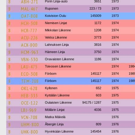
8
ABH-271
Porin Linja-auto
3651
1973
8
MAL-467
Ruponen
223 / 73
1973
8
OAT-808
Koiviston Oulu
145009
1973
8
HCH-308
Niemisen Linjat
1172
1974
8
HCR-777
Mikkolan Liikenne
1208
1974
8
ACU-226
Vekka Liikenne
3773
1974
8
ACX-800
Lahnuksen Linja
3816
1974
8
HCM-963
Hämeen Linja
3750
1974
8
VBN-530
Oravaisten Liikenne
1186
1974
8
LAU-475
Toivosen Liikenne
1974
198
8
ECO-308
Förbom
145117
1974
198
8
TEM-208
Förbom
145117
1974
198
8
OKL-628
Kyllonen
652
1975
8
HEB-333
Kyttälän Liikenne
603
1975
8
OCE-122
Oulaisten Liikenne
94175 / 1287
1975
8
LBJ-969
Möllärin Linjat
4036
1975
8
VCN-708
Matka Mäkelä
1976
8
UHM-800
Åbergin Linja
809
1976
8
UHK-800
Hyvinkään Liikenne
145454
1976