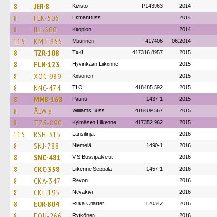
8
JER-8
Kivistö
P143963
2014
8
FLK-506
EkmanBuss
2014
8
ILL-600
Kuopion
2014
115
KMT-855
Muurinen
417406
06.2014
8
TZR-108
TuKL
417316 8957
2015
8
FLN-123
Hyvinkään Liikenne
2015
8
XOC-989
Kosonen
2015
8
NNC-474
TLO
418485 592
2015
8
MMB-168
Paunu
1437-1
2015
8
ÅLW 8
Williams Buss
418409 567
2015
8
TZS-890
Kylmäsen Liikenne
417352 962
2015
115
RSH-315
Länsilinjat
2016
8
SNJ-788
Niemelä
1490-1
2016
8
SNO-481
V-S Bussipalvelut
2016
8
CKC-358
Liikenne Seppälä
1457-1
2016
8
CKA-347
Revon
2016
8
CKL-195
Nevakivi
2016
8
EOR-804
Ruka Charter
120342
2016
8
EOH-266
Rytkönen
2016