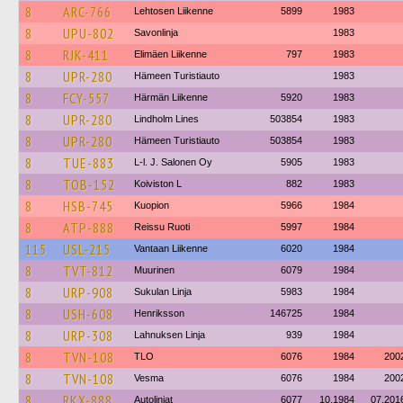
8
ARC-766
Lehtosen Liikenne
5899
1983
8
UPU-802
Savonlinja
1983
8
RJK-411
Elimäen Liikenne
797
1983
8
UPR-280
Hämeen Turistiauto
1983
8
FCY-557
Härmän Liikenne
5920
1983
8
UPR-280
Lindholm Lines
503854
1983
8
UPR-280
Hämeen Turistiauto
503854
1983
8
TUE-883
L-l. J. Salonen Oy
5905
1983
8
TOB-152
Koiviston L
882
1983
8
HSB-745
Kuopion
5966
1984
8
ATP-888
Reissu Ruoti
5997
1984
115
USL-215
Vantaan Liikenne
6020
1984
8
TVT-812
Muurinen
6079
1984
8
URP-908
Sukulan Linja
5983
1984
8
USH-608
Henriksson
146725
1984
8
URP-308
Lahnuksen Linja
939
1984
8
TVN-108
TLO
6076
1984
200
8
TVN-108
Vesma
6076
1984
200
8
RKX-888
Autolinjat
6077
10.1984
07.201