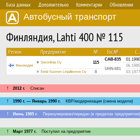
База данных
Дополнительно
Комментарии
Обновления
Автобусный транспорт
Финляндия, Lahti 400 № 115
Регион
Предприятие
№
Гос.№
С..
CAB-835
01.199
115
Savonlinja Oy
06.198
Финляндия
UHN-681
8
03.197
Etelä-Suomen Linjaliikenne Oy
↑
2012 г.
Списан
↑
1990 г. — Январь 1990 г.
КВР/модернизация (смена модели)
↑
Июнь 1985 г.
Перенумерован/передан (в пределах предприятия)
↑
Март 1977 г.
Поступил на предприятие