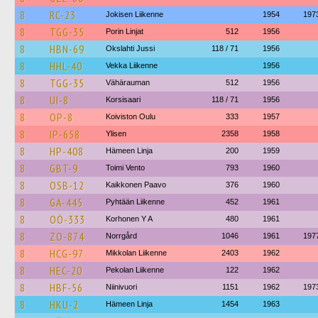
8
RC-23
Jokisen Liikenne
1954
197
8
TGG-35
Porin Linjat
512
1956
8
HBN-69
Okslahti Jussi
118 / 71
1956
8
HHL-40
Vekka Liikenne
1956
8
TGG-35
Vähärauman
512
1956
8
UI-8
Korsisaari
118 / 71
1956
8
OP-8
Koiviston Oulu
333
1957
8
IP-658
Ylisen
2358
1958
8
HP-408
Hämeen Linja
200
1959
8
GBT-9
Toimi Vento
793
1960
8
OSB-12
Kaikkonen Paavo
376
1960
8
GA-445
Pyhtään Liikenne
452
1961
8
OÖ-333
Korhonen Y A
480
1961
8
ZO-874
Norrgård
1046
1961
197
8
HCG-97
Mikkolan Liikenne
2403
1962
8
HEC-20
Pekolan Liikenne
122
1962
8
HBF-56
Niinivuori
1151
1962
197
8
HKU-2
Hämeen Linja
1454
1963