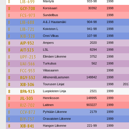
8
LIB-699
Mäntylä
933-98
1998
8
GCY-708
Korsisaari
30392
1998
8
FCS-973
Sundellbus
1998
8
LIB-688
A & J Hautamäki
904-98
1998
8
LIB-721
Koiviston L
941-98
1998
8
XIB-328
Onni Vilkas
107-98
1998
8
AIP-932
Ampers
2020
1998
8
AIT-323
LSL
8294
1998
8
UPF-213
Elimäen Liikenne
3752
1998
8
UAI-566
Turkubus
562
1998
8
FCC-953
Viitasaaren
1998
8
RGY-332
Alhonen&Lastunen
148842
1998
8
XIB-306
Tourusen Linjat
1998
201
8
BPA-923
Luopioisten Linja
2321
1999
8
JIL-303
Henriksson
148995
1999
8
RJZ-702
Laitinen
903227
1999
8
CCV-872
Pyhtään Liikenne
2179
1999
8
BIY-757
Oravaisten Liikenne
1999
8
XIB-841
Hangon Liikenne
221-99
1999