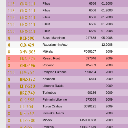
115
CNX-111
Fibus
6586
01.2008
115
CNX-111
Fibus
6586
01.2008
115
CNX-111
Fibus
6586
01.2008
115
CNX-111
Fibus
6586
01.2008
115
CNX-111
Fibus
6586
01.2008
8
KCI-590
Bussi-Manninen
247688
05.2008
8
CLX-429
Rautalammin Auto
12.2008
8
XNV-903
Mäkela
P088107
2009
8
LNA-875
Reissu Ruoti
397846
2009
8
CHL-496
Porvoon
852-09
2009
115
CLV-754
Pohjolan Liikenne
P090204
2009
8
BNZ-222
Kosonen
6874
2009
8
EHY-530
Liikenne Rajala
2009
8
BRZ-749
Turkubus
90186
2009
8
GIK-398
Peimarin Liikenne
573388
2009
8
JJL-204
Turun Citybus
S090191
2009
8
NIF-762
Invataksi Niemi
2009
8
OLZ-800
Miodex
415000 838
2009
8
AIP-59
Pekkala
414327 679
2009