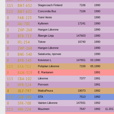
115
BNT-632
Stagecoach Finland
7106
1990
115
BNT-632
Concordia Bus
7106
1990
8
FAB-223
Toimi Vento
1990
8
JAJ-701
Kyllonen
17241
1990
8
ZHP-268
Hangon Liikenne
1990
8
BFB-713
Åbergin Linja
147603
1990
8
IFL-254
Tokee
16740
1990
8
ZHP-268
Hangon Liikenne
1990
8
BNE-540
Satakunta, прочие
1990
8
BFB-543
Koiviston L
147651
03.1990
115
EFA-712
Pohjolan Liikenne
7159
05.1990
8
BGN-319
E. Rantanen
1991
115
CBA-102
Liikenne
7377
1991
8
HFR-524
Porvoon
1991
8
OLF-797
MatkaPeura
19073
1992
115
CBB-580
STA
7513
1992
8
SFK-708
Vainion Liikenne
147931
1992
115
IHH-224
Muurinen
7547
1992
11.201