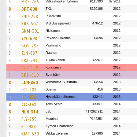
8
MKK-765
Valkeakosken Liikenn
P113993
07.2011
8
BPT-608
TKL
S120198
2012
8
FNU-268
P. Koivisto
2012
8
KRS-507
V-S Bussipalvelut
476-12
2012
8
GKM-301
Niskanen
2012
8
YYC-698
Pekolan Liikenne
14696
2012
8
BOS-295
Paakinaho
2012
8
ZJN-887
Raahen
2012
8
ERX-593
Y. Makkonen
1224-1
2012
8
VZZ-198
Korsisaari
2012
8
BPH-610
Svanbäck
2012
8
LLN-860
Wikströms Busstrafik
114554
2013
8
IKR-808
Busmo
416
2013
8
JJE-431
Hyvinkään Liikenne
1324-1
2013
8
CJC-331
Toimi Vento
1338-1
2014
8
NLH-314
LSL
417262 911
2014
8
FLY-255
Muurinen
P142351
2014
8
FLI-988
Kymen Charterline
2014
8
KMT-630
Vekka Liikenne
127990
2014