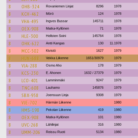
8
OHB-324
Rovaniemen Linjat
8296
1978
8
KCH-462
Mörö
124
1978
8
VHA-495
Ingves Bussar
145711
1978
8
OEX-908
Matka-Kyllönen
71
1978
8
HLE-300
Hellsten Soini
145764
1978
8
OHK-622
Antti Kangas
130
11.1978
8
MCC-502
Kivistö
1627
1979
8
HUN-688
Vekka Liikenne
1651/30979
1979
8
VJA-288
Osmo Aho
178
1979
8
KCS-230
E. Ahonen
1632 / 27379
1979
8
LCO-401
Lamminmäki
9247
1979
8
TNC-608
Lauhamo
145876
1979
8
SBX-958
Joensuun Linja
9308
1979
8
VJE-702
Härmän Liikenne
1980
8
HMS-198
Pekolan Liikenne
419
1980
8
OEX-908
Matka-Kyllönen
101
1980
8
UVC-268
Lähilinjat
316
1980
8
UMM-206
Reissu Ruoti
5134
1980