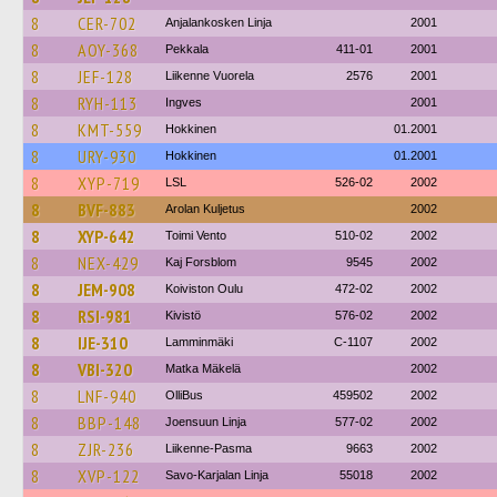
8
CER-702
Anjalankosken Linja
2001
8
AOY-368
Pekkala
411-01
2001
8
JEF-128
Liikenne Vuorela
2576
2001
8
RYH-113
Ingves
2001
8
KMT-559
Hokkinen
01.2001
8
URY-930
Hokkinen
01.2001
8
XYP-719
LSL
526-02
2002
8
BVF-883
Arolan Kuljetus
2002
8
XYP-642
Toimi Vento
510-02
2002
8
NEX-429
Kaj Forsblom
9545
2002
8
JEM-908
Koiviston Oulu
472-02
2002
8
RSI-981
Kivistö
576-02
2002
8
IJE-310
Lamminmäki
C-1107
2002
8
VBI-320
Matka Mäkelä
2002
8
LNF-940
OlliBus
459502
2002
8
BBP-148
Joensuun Linja
577-02
2002
8
ZJR-236
Liikenne-Pasma
9663
2002
8
XVP-122
Savo-Karjalan Linja
55018
2002