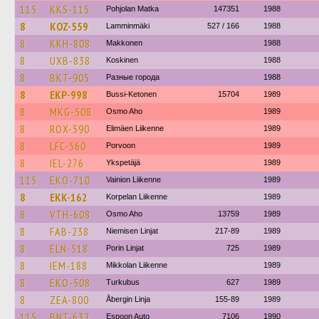
115
KKS-115
Pohjolan Matka
147351
1988
8
KOZ-559
Lamminmäki
527 / 166
1988
8
KKH-808
Makkonen
1988
8
UXB-838
Koskinen
1988
8
BKT-905
Разные города
1988
8
EKP-998
Bussi-Ketonen
15704
1989
8
MKG-508
Osmo Aho
1989
8
ROX-590
Elimäen Liikenne
1989
8
LFC-560
Porvoon
1989
8
IEL-276
Ykspetäjä
1989
115
EKO-710
Vainion Liikenne
1989
8
EKK-162
Korpelan Liikenne
1989
8
VTH-608
Osmo Aho
13759
1989
8
FAB-238
Niemisen Linjat
217-89
1989
8
ELN-518
Porin Linjat
725
1989
8
IEM-188
Mikkolan Liikenne
1989
8
EKO-508
Turkubus
627
1989
8
ZEA-800
Åbergin Linja
155-89
1989
115
BNT-632
Espoon Auto
7106
1990