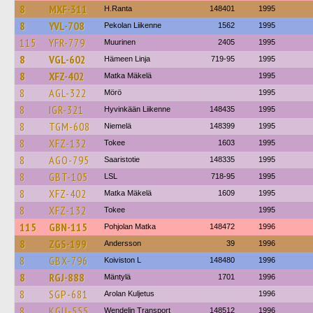
8
MXF-311
H.Ranta
148401
1995
8
YVL-708
Pekolan Liikenne
1562
1995
115
YFR-779
Muurinen
2405
1995
8
VGL-602
Hämeen Linja
719-95
1995
8
XFZ-402
Matka Mäkelä
1995
8
AGL-322
Mörö
1995
8
IGR-321
Hyvinkään Liikenne
148435
1995
8
TGM-608
Niemelä
148399
1995
8
XFZ-132
Tokee
1603
1995
8
AGO-795
Saaristotie
148335
1995
8
GBT-105
LSL
718-95
1995
8
XFZ-402
Matka Mäkelä
1609
1995
8
XFZ-132
Tokee
1995
115
GBN-115
Pohjolan Matka
148472
1996
8
ZGS-199
Andersson
39
1996
8
GBX-796
Koiviston L
148480
1996
8
RGJ-888
Mäntylä
1701
1996
8
SGP-681
Arolan Kuljetus
1996
8
KGU-555
Wendelin Transport
148512
1996