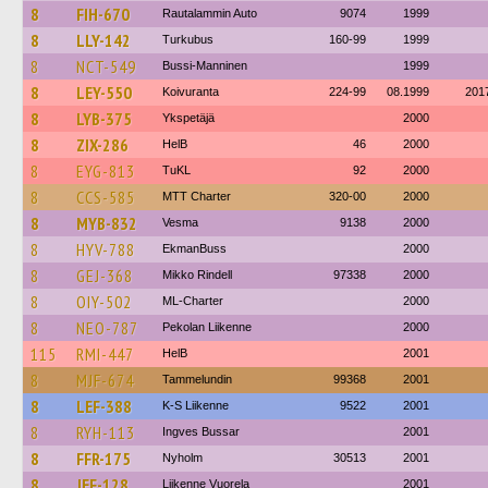
8
FIH-670
Rautalammin Auto
9074
1999
8
LLY-142
Turkubus
160-99
1999
8
NCT-549
Bussi-Manninen
1999
8
LEY-550
Koivuranta
224-99
08.1999
201
8
LYB-375
Ykspetäjä
2000
8
ZIX-286
HelB
46
2000
8
EYG-813
TuKL
92
2000
8
CCS-585
MTT Charter
320-00
2000
8
MYB-832
Vesma
9138
2000
8
HYV-788
EkmanBuss
2000
8
GEJ-368
Mikko Rindell
97338
2000
8
OIY-502
ML-Charter
2000
8
NEO-787
Pekolan Liikenne
2000
115
RMI-447
HelB
2001
8
MJF-674
Tammelundin
99368
2001
8
LEF-388
K-S Liikenne
9522
2001
8
RYH-113
Ingves Bussar
2001
8
FFR-175
Nyholm
30513
2001
8
JEF-128
Liikenne Vuorela
2001