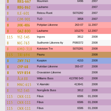
8
RKG-667
Muurinen
6496
2007
8
RBG-862
Lauhamo
2007
8
ILE-601
Reissu Ruoti
S070282
2007
8
CJM-901
TLO
3858
2007
8
JHK-486
Pohjolan Liikenne
263-07
11.2007
8
OAZ-800
Lauhamo
101270
12.2007
115
YIZ-545
Ingves
3812
2008
8
NIC-763
Sudhomin Liikenne Ay
P080372
2008
8
KMO-318
Koiviston Tre
S070281
2008
115
TRI-694
Paunu
2008
8
ZNY-762
Kuopion
4153
2008
8
CYP-68
Pukkilan Liikenne
355-07
2008
8
VSY-854
Oravaisten Liikenne
2008
8
ÅLA 88
Williams Buss
413780 543
2008
8
MNC-615
V. Alamäki
413641
2008
8
YIZ-545
Norrgårds Buss
3812
2008
115
CNX-111
Fibus
6586
01.2008
115
CNX-111
Fibus
6586
01.2008
115
CNX-111
Fibus
6586
01.2008