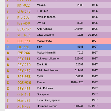
8
RKI-922
Mäkela
2886
1996
8
CFG-348
Turkubus
1996
8
KIC-508
Разные города
1996
8
IGZ-450
Jyrkilä
8038
1996
8
GBX-757
Antti Kangas
148494
1996
8
VUI-672
Oras Liikenne
1728
10.1996
8
CCE-631
MatkaPeura
1997
8
LIC-770
STA
8183
1997
8
CYE-266
Matka-Niinimäki
7012
1997
8
GBY-211
Kokkolan Liikenne
725-96
1997
8
GBV-920
Eteläpää
82597
1997
8
GBY-439
Mikkolan Liikenne
819-97
1997
8
ZGS-958
Tyllilä
86737
1997
8
OGS-920
Paunu
1816 / 120
1997
8
GBY-422
Petri Pekkala
1997
8
CCE-631
Seinäjoen
1997
8
FCA-981
Etelä-Savo, прочие
1997
8
XUJ-766
Härmän Liikenne
148741
05.1997