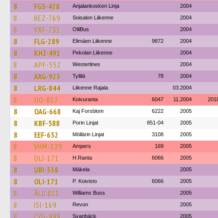
8
FGS-428
Anjalankosken Linja
2004
8
REZ-769
Soisalon Liikenne
2004
8
VXF-731
OlliBus
2004
8
FLG-289
Elimäen Liikenne
9872
2004
8
KHZ-491
Pekolan Liikenne
2004
8
APF-552
Westerlines
2004
8
AXG-923
Tyllilä
78
2004
8
LRG-844
Liikenne Rajala
03.2004
8
JJO-817
Koivuranta
6047
11.2004
201
8
OAG-668
Kaj Forsblom
6222
2005
8
KBF-588
Porin Linjat
851-04
2005
8
EEF-632
Möllärin Linjat
3108
2005
8
VHM-129
Ampers
169
2005
8
OLI-171
H.Ranta
6066
2005
8
UBI-338
Mäkela
2005
8
OLI-171
P. Koivisto
6066
2005
8
ÅLU 811
Williams Buss
2005
8
ISI-169
Revon
2005
8
CYG-999
Svanbäck
2005