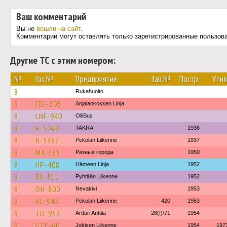
Ваш комментарий
Вы не
вошли на сайт
.
Комментарии могут оставлять только зарегистрированные пользов
Другие ТС с этим номером:
№
Гос.№
Предприятие
Зав.№
Постр.
Утил
8
Rukahuolto
8
FBJ-305
Anjalankosken Linja
8
LNF-940
OlliBus
8
H-5049
TAKRA
1936
8
H-5367
Pekolan Liikenne
1937
8
MA-765
Разные города
1950
8
HP-408
Hämeen Linja
1952
8
RH-511
Pyhtään Liikenne
1952
8
OH-800
Nevakivi
1953
8
HC-943
Pekolan Liikenne
420
1953
8
TÖ-952
Artturi Anttila
28(I)/71
1954
8
GZE-60
Jokisen Liikenne
1954
197