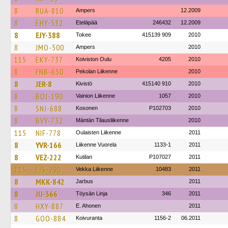
8
RUA-810
Ampers
12.2009
8
EHY-532
Eteläpää
246432
12.2009
8
EJY-388
Tokee
415139 909
2010
8
JMO-500
Ampers
2010
115
EKY-737
Koiviston Oulu
4205
2010
8
FNB-650
Pekolan Liikenne
2010
8
JER-8
Kivistö
415140 910
2010
8
BOJ-190
Vainion Liikenne
1057
2010
8
SNJ-688
Kosonen
P102703
2010
8
BVY-732
Mäntän Tilausliikenne
2010
115
NIF-778
Oulaisten Liikenne
2011
8
YVR-166
Liikenne Vuorela
1133-1
2011
8
VEZ-222
Kutilan
P107027
2011
115
FJS-290
Vekka Liikenne
10483
2011
8
MKK-842
Jarbus
2011
8
JIJ-366
Töysän Linja
346
2011
8
HXY-887
E. Ahonen
2011
8
GOO-884
Koivuranta
1156-2
06.2011