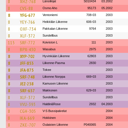
8
XHZ-768
Länsilinjat
S010434
03.2002
8
CVS-88
Osmo Aho
95173
05.2002
8
YFG-677
Ventoniemi
708-03
2003
8
YEY-766
Heikkilän Liikenne
606-03
2003
8
OXF-734
Pakkalan Liikenne
9764
2003
8
XLF-372
Sundellbus
2003
115
SRF-772
Koiviston L
111
2003
8
BPX-430
Wasabus
2975
2003
8
XYP-702
Hyvinkään Liikenne
62803
2003
8
JFF-853
Liikenne-Pasma
2830
2003
8
JFA-875
Tokee
2003
8
SRF-748
Liikenne Norppa
669-03
2003
8
JEZ-238
Kamusen Liikenne
2003
8
SRF-637
Makkonen
629-03
2003
8
XLF-372
Sundellbus
2003
8
VVU-393
Haldin&Rose
2932
04.2003
8
CGH-305
V-S Bussipalvelut
2004
8
IKA-669
Hokkinen
2004
8
ZKE-707
Oulaisten Liikenne
P040065
2004