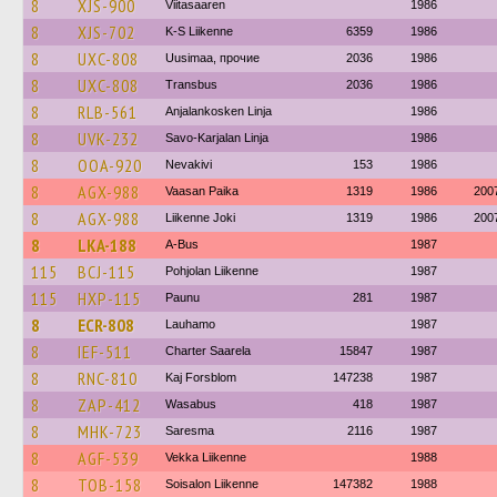
8
XJS-900
Viitasaaren
1986
8
XJS-702
K-S Liikenne
6359
1986
8
UXC-808
Uusimaa, прочие
2036
1986
8
UXC-808
Transbus
2036
1986
8
RLB-561
Anjalankosken Linja
1986
8
UVK-232
Savo-Karjalan Linja
1986
8
OOA-920
Nevakivi
153
1986
8
AGX-988
Vaasan Paika
1319
1986
200
8
AGX-988
Liikenne Joki
1319
1986
200
8
LKA-188
A-Bus
1987
115
BCJ-115
Pohjolan Liikenne
1987
115
HXP-115
Paunu
281
1987
8
ECR-808
Lauhamo
1987
8
IEF-511
Charter Saarela
15847
1987
8
RNC-810
Kaj Forsblom
147238
1987
8
ZAP-412
Wasabus
418
1987
8
MHK-723
Saresma
2116
1987
8
AGF-539
Vekka Liikenne
1988
8
TOB-158
Soisalon Liikenne
147382
1988