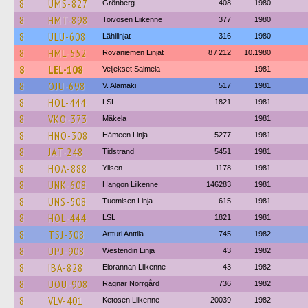
8
UMS-827
Grönberg
408
1980
8
HMT-898
Toivosen Liikenne
377
1980
8
ULU-608
Lähilinjat
316
1980
8
HML-552
Rovaniemen Linjat
8 / 212
10.1980
8
LEL-108
Veljekset Salmela
1981
8
OJU-698
V. Alamäki
517
1981
8
HOL-444
LSL
1821
1981
8
VKO-373
Mäkela
1981
8
HNO-308
Hämeen Linja
5277
1981
8
JAT-248
Tidstrand
5451
1981
8
HOA-888
Ylisen
1178
1981
8
UNK-608
Hangon Liikenne
146283
1981
8
UNS-508
Tuomisen Linja
615
1981
8
HOL-444
LSL
1821
1981
8
TSJ-308
Artturi Anttila
745
1982
8
UPJ-908
Westendin Linja
43
1982
8
IBA-828
Elorannan Liikenne
43
1982
8
UOU-908
Ragnar Norrgård
736
1982
8
VLV-401
Ketosen Liikenne
20039
1982