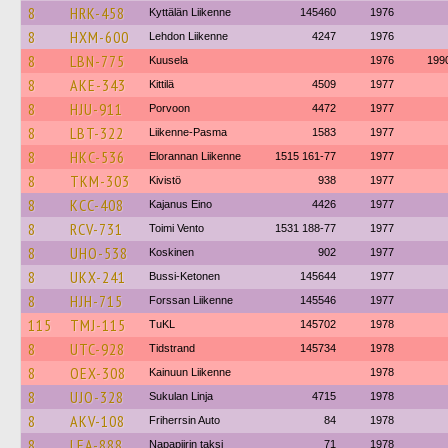
8
HRK-458
Kyttälän Liikenne
145460
1976
8
HXM-600
Lehdon Liikenne
4247
1976
8
LBN-775
Kuusela
1976
199
8
AKE-343
Kittilä
4509
1977
8
HJU-911
Porvoon
4472
1977
8
LBT-322
Liikenne-Pasma
1583
1977
8
HKC-536
Elorannan Liikenne
1515 161-77
1977
8
TKM-303
Kivistö
938
1977
8
KCC-408
Kajanus Eino
4426
1977
8
RCV-731
Toimi Vento
1531 188-77
1977
8
UHO-538
Koskinen
902
1977
8
UKX-241
Bussi-Ketonen
145644
1977
8
HJH-715
Forssan Liikenne
145546
1977
115
TMJ-115
TuKL
145702
1978
8
UTC-928
Tidstrand
145734
1978
8
OEX-308
Kainuun Liikenne
1978
8
UJO-328
Sukulan Linja
4715
1978
8
AKV-108
Friherrsin Auto
84
1978
8
LEA-888
Napapiirin taksi
71
1978