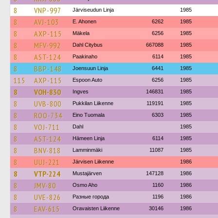
8
VNP-997
Järviseudun Linja
1985
8
AVJ-103
E. Ahonen
6262
1985
8
AXP-115
Mäkela
6256
1985
8
MFV-992
Dahl Citybus
667088
1985
8
AST-124
Paakinaho
6114
1985
8
BBP-148
Joensuun Linja
6441
1985
115
AXP-115
Espoon Auto
6256
1985
8
VOH-830
Ingves
146831
1985
8
UVB-800
Pukkilan Liikenne
119191
1985
8
ROO-734
Eino Tuomala
6303
1985
8
VOJ-711
Dahl
1985
8
AST-124
Hämeen Linja
6114
1985
8
BNV-818
Lamminmäki
11087
1985
8
UUJ-221
Järvisen Liikenne
1986
8
VTP-224
Mustajärven
147128
1986
8
JMV-80
Osmo Aho
1160
1986
8
UVE-826
Разные города
1196
1986
8
EAV-615
Oravaisten Liikenne
30146
1986