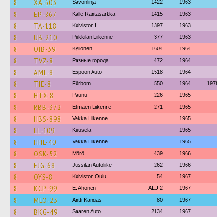
8
XÄ-603
Savonlinja
1422
1963
8
EP-867
Kalle Rantasärkkä
1415
1963
8
TA-118
Koiviston L
1397
1963
8
UB-210
Pukkilan Liikenne
377
1963
8
OIB-39
Kyllonen
1604
1964
8
TVZ-8
Разные города
472
1964
8
AML-8
Espoon Auto
1518
1964
8
TIE-8
Förbom
550
1964
197
8
HTX-8
Paunu
226
1965
8
RBB-372
Elimäen Liikenne
271
1965
8
HBS-898
Vekka Liikenne
1965
8
LL-109
Kuusela
1965
8
HHL-40
Vekka Liikenne
1965
8
OSK-52
Mörö
439
1966
8
EJG-68
Jussilan Autoliike
262
1966
8
OYS-8
Koiviston Oulu
54
1967
8
KCP-99
E. Ahonen
ALU 2
1967
8
MLO-23
Antti Kangas
80
1967
8
BKG-49
Saaren Auto
2134
1967