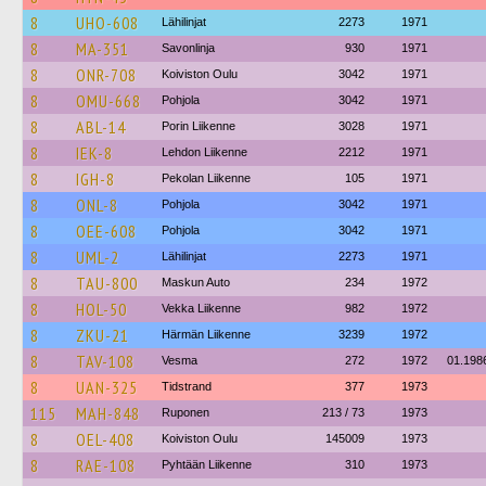
8
UHO-608
Lähilinjat
2273
1971
8
MA-351
Savonlinja
930
1971
8
ONR-708
Koiviston Oulu
3042
1971
8
OMU-668
Pohjola
3042
1971
8
ABL-14
Porin Liikenne
3028
1971
8
IEK-8
Lehdon Liikenne
2212
1971
8
IGH-8
Pekolan Liikenne
105
1971
8
ONL-8
Pohjola
3042
1971
8
OEE-608
Pohjola
3042
1971
8
UML-2
Lähilinjat
2273
1971
8
TAU-800
Maskun Auto
234
1972
8
HOL-50
Vekka Liikenne
982
1972
8
ZKU-21
Härmän Liikenne
3239
1972
8
TAV-108
Vesma
272
1972
01.198
8
UAN-325
Tidstrand
377
1973
115
MAH-848
Ruponen
213 / 73
1973
8
OEL-408
Koiviston Oulu
145009
1973
8
RAE-108
Pyhtään Liikenne
310
1973