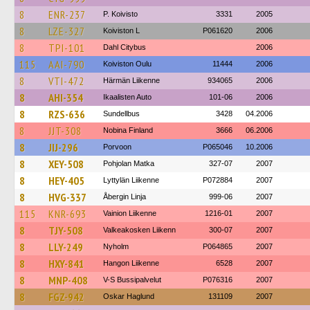
8
ENR-237
P. Koivisto
3331
2005
8
LZE-327
Koiviston L
P061620
2006
8
TPI-101
Dahl Citybus
2006
115
AAI-790
Koiviston Oulu
11444
2006
8
VTI-472
Härmän Liikenne
934065
2006
8
AHI-354
Ikaalisten Auto
101-06
2006
8
RZS-636
Sundellbus
3428
04.2006
8
JJT-308
Nobina Finland
3666
06.2006
8
JIJ-296
Porvoon
P065046
10.2006
8
XEY-508
Pohjolan Matka
327-07
2007
8
HEY-405
Lyttylän Liikenne
P072884
2007
8
HVG-337
Åbergin Linja
999-06
2007
115
KNR-693
Vainion Liikenne
1216-01
2007
8
TJY-508
Valkeakosken Liikenn
300-07
2007
8
LLY-249
Nyholm
P064865
2007
8
HXY-841
Hangon Liikenne
6528
2007
8
MNP-408
V-S Bussipalvelut
P076316
2007
8
FGZ-942
Oskar Haglund
131109
2007