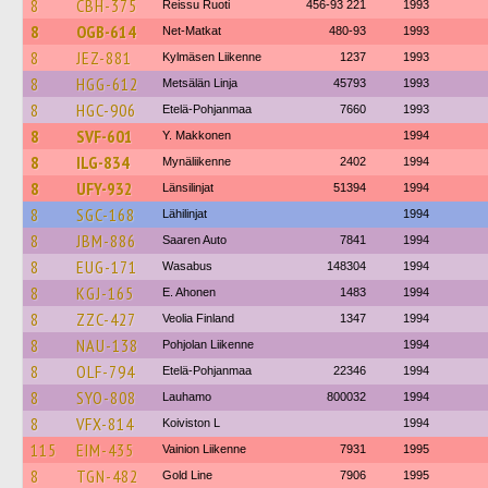
8
CBH-375
Reissu Ruoti
456-93 221
1993
8
OGB-614
Net-Matkat
480-93
1993
8
JEZ-881
Kylmäsen Liikenne
1237
1993
8
HGG-612
Metsälän Linja
45793
1993
8
HGC-906
Etelä-Pohjanmaa
7660
1993
8
SVF-601
Y. Makkonen
1994
8
ILG-834
Mynäliikenne
2402
1994
8
UFY-932
Länsilinjat
51394
1994
8
SGC-168
Lähilinjat
1994
8
JBM-886
Saaren Auto
7841
1994
8
EUG-171
Wasabus
148304
1994
8
KGJ-165
E. Ahonen
1483
1994
8
ZZC-427
Veolia Finland
1347
1994
8
NAU-138
Pohjolan Liikenne
1994
8
OLF-794
Etelä-Pohjanmaa
22346
1994
8
SYO-808
Lauhamo
800032
1994
8
VFX-814
Koiviston L
1994
115
EIM-435
Vainion Liikenne
7931
1995
8
TGN-482
Gold Line
7906
1995