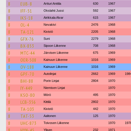
8
EUB-8
Artturi Anttila
630
1967
8
IFF-51
Okslahti Jussi
592
1967
8
IKS-18
Airikkala Alvar
615
1967
8
OL-4
Nevakivi
2476
1968
8
TA-121
Kivistö
2205
1968
8
GFX-76
Suni
2279
1968
8
BX-853
Sipoon Liikenne
708
1968
8
MTC-44
Järvisen Liikenne
675
1969
8
OER-508
Kainuun Liikenne
1016
1969
8
OV-188
Kainuun Liikenne
1016
1969
8
GPF-70
Autolinjat
2662
1969
198
8
BHI-88
Porin Linjat
2804
1970
8
IY-449
Niemisen Linjat
1970
8
KSO-80
Mörö
495
1970
8
LCB-356
Kittilä
2802
1970
8
TA-103
Kivistö
442
1970
8
TAT-53
Aaltonen
125
1970
8
UHC-873
Toivosen Liikenne
1970
197
8
HYN-45
Ylisen
232
1971