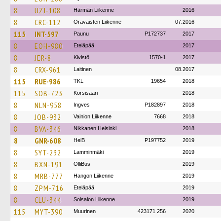
8
UZJ-108
Härmän Liikenne
2016
8
CRC-112
Oravaisten Liikenne
07.2016
115
INT-597
Paunu
P172737
2017
8
EOH-980
Eteläpää
2017
8
JER-8
Kivistö
1570-1
2017
8
CRX-961
Laitinen
08.2017
115
RUE-986
TKL
19654
2018
115
SOB-723
Korsisaari
2018
8
NLN-958
Ingves
P182897
2018
8
JOB-932
Vainion Liikenne
7668
2018
8
BVA-346
Nikkanen Helsinki
2018
8
GNR-608
HelB
P197752
2019
8
SYT-232
Lamminmäki
2019
8
BXN-191
OlliBus
2019
8
MRB-777
Hangon Liikenne
2019
8
ZPM-716
Eteläpää
2019
8
CLU-344
Soisalon Liikenne
2019
115
MYT-390
Muurinen
423171 256
2020