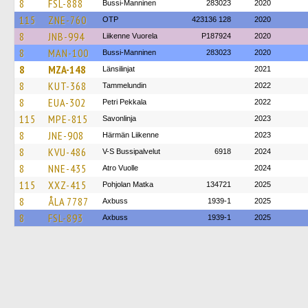
8
FSL-888
Bussi-Manninen
283023
2020
115
ZNE-760
OTP
423136 128
2020
8
JNB-994
Liikenne Vuorela
P187924
2020
8
MAN-100
Bussi-Manninen
283023
2020
8
MZA-148
Länsilinjat
2021
8
KUT-368
Tammelundin
2022
8
EUA-302
Petri Pekkala
2022
115
MPE-815
Savonlinja
2023
8
JNE-908
Härmän Liikenne
2023
8
KVU-486
V-S Bussipalvelut
6918
2024
8
NNE-435
Atro Vuolle
2024
115
XXZ-415
Pohjolan Matka
134721
2025
8
ÅLA 7787
Axbuss
1939-1
2025
8
FSL-893
Axbuss
1939-1
2025