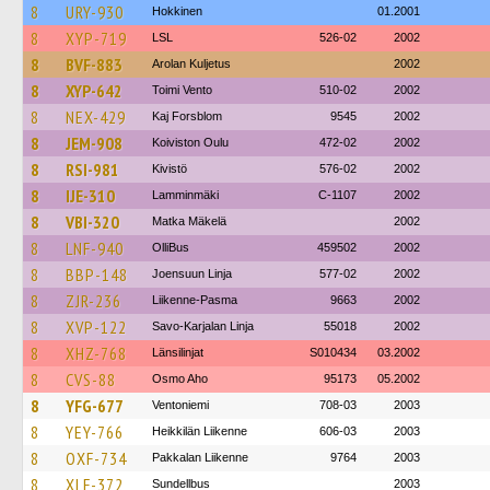
8
URY-930
Hokkinen
01.2001
8
XYP-719
LSL
526-02
2002
8
BVF-883
Arolan Kuljetus
2002
8
XYP-642
Toimi Vento
510-02
2002
8
NEX-429
Kaj Forsblom
9545
2002
8
JEM-908
Koiviston Oulu
472-02
2002
8
RSI-981
Kivistö
576-02
2002
8
IJE-310
Lamminmäki
C-1107
2002
8
VBI-320
Matka Mäkelä
2002
8
LNF-940
OlliBus
459502
2002
8
BBP-148
Joensuun Linja
577-02
2002
8
ZJR-236
Liikenne-Pasma
9663
2002
8
XVP-122
Savo-Karjalan Linja
55018
2002
8
XHZ-768
Länsilinjat
S010434
03.2002
8
CVS-88
Osmo Aho
95173
05.2002
8
YFG-677
Ventoniemi
708-03
2003
8
YEY-766
Heikkilän Liikenne
606-03
2003
8
OXF-734
Pakkalan Liikenne
9764
2003
8
XLF-372
Sundellbus
2003