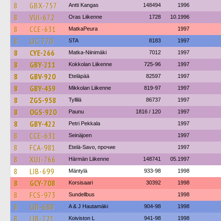
8
GBX-757
Antti Kangas
148494
1996
8
VUI-672
Oras Liikenne
1728
10.1996
8
CCE-631
MatkaPeura
1997
8
LIC-770
STA
8183
1997
8
CYE-266
Matka-Niinimäki
7012
1997
8
GBY-211
Kokkolan Liikenne
725-96
1997
8
GBV-920
Eteläpää
82597
1997
8
GBY-439
Mikkolan Liikenne
819-97
1997
8
ZGS-958
Tyllilä
86737
1997
8
OGS-920
Paunu
1816 / 120
1997
8
GBY-422
Petri Pekkala
1997
8
CCE-631
Seinäjoen
1997
8
FCA-981
Etelä-Savo, прочие
1997
8
XUJ-766
Härmän Liikenne
148741
05.1997
8
LIB-699
Mäntylä
933-98
1998
8
GCY-708
Korsisaari
30392
1998
8
FCS-973
Sundellbus
1998
8
LIB-688
A & J Hautamäki
904-98
1998
8
LIB-721
Koiviston L
941-98
1998