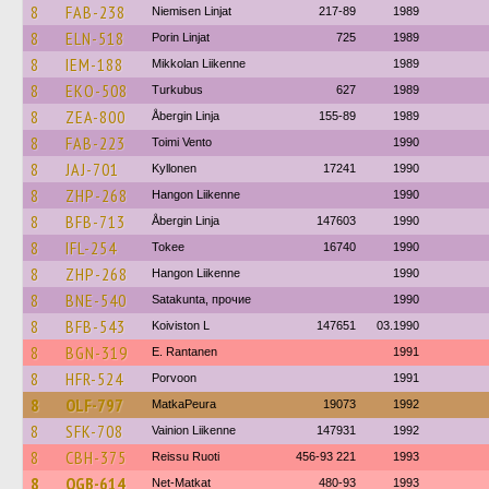
8
FAB-238
Niemisen Linjat
217-89
1989
8
ELN-518
Porin Linjat
725
1989
8
IEM-188
Mikkolan Liikenne
1989
8
EKO-508
Turkubus
627
1989
8
ZEA-800
Åbergin Linja
155-89
1989
8
FAB-223
Toimi Vento
1990
8
JAJ-701
Kyllonen
17241
1990
8
ZHP-268
Hangon Liikenne
1990
8
BFB-713
Åbergin Linja
147603
1990
8
IFL-254
Tokee
16740
1990
8
ZHP-268
Hangon Liikenne
1990
8
BNE-540
Satakunta, прочие
1990
8
BFB-543
Koiviston L
147651
03.1990
8
BGN-319
E. Rantanen
1991
8
HFR-524
Porvoon
1991
8
OLF-797
MatkaPeura
19073
1992
8
SFK-708
Vainion Liikenne
147931
1992
8
CBH-375
Reissu Ruoti
456-93 221
1993
8
OGB-614
Net-Matkat
480-93
1993