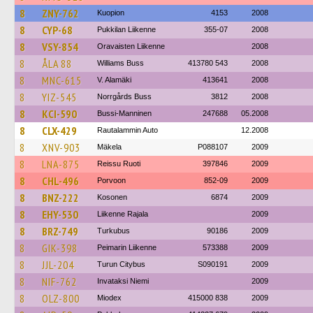
8
ZNY-762
Kuopion
4153
2008
8
CYP-68
Pukkilan Liikenne
355-07
2008
8
VSY-854
Oravaisten Liikenne
2008
8
ÅLA 88
Williams Buss
413780 543
2008
8
MNC-615
V. Alamäki
413641
2008
8
YIZ-545
Norrgårds Buss
3812
2008
8
KCI-590
Bussi-Manninen
247688
05.2008
8
CLX-429
Rautalammin Auto
12.2008
8
XNV-903
Mäkela
P088107
2009
8
LNA-875
Reissu Ruoti
397846
2009
8
CHL-496
Porvoon
852-09
2009
8
BNZ-222
Kosonen
6874
2009
8
EHY-530
Liikenne Rajala
2009
8
BRZ-749
Turkubus
90186
2009
8
GIK-398
Peimarin Liikenne
573388
2009
8
JJL-204
Turun Citybus
S090191
2009
8
NIF-762
Invataksi Niemi
2009
8
OLZ-800
Miodex
415000 838
2009