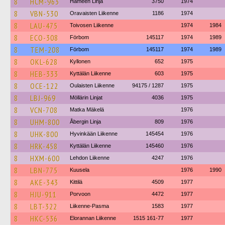
8
HCM-963
Hämeen Linja
3750
1974
8
VBN-530
Oravaisten Liikenne
1186
1974
8
LAU-475
Toivosen Liikenne
1974
1984
8
ECO-308
Förbom
145117
1974
1989
8
TEM-208
Förbom
145117
1974
1989
8
OKL-628
Kyllonen
652
1975
8
HEB-333
Kyttälän Liikenne
603
1975
8
OCE-122
Oulaisten Liikenne
94175 / 1287
1975
8
LBJ-969
Möllärin Linjat
4036
1975
8
VCN-708
Matka Mäkelä
1976
8
UHM-800
Åbergin Linja
809
1976
8
UHK-800
Hyvinkään Liikenne
145454
1976
8
HRK-458
Kyttälän Liikenne
145460
1976
8
HXM-600
Lehdon Liikenne
4247
1976
8
LBN-775
Kuusela
1976
1990
8
AKE-343
Kittilä
4509
1977
8
HJU-911
Porvoon
4472
1977
8
LBT-322
Liikenne-Pasma
1583
1977
8
HKC-536
Elorannan Liikenne
1515 161-77
1977