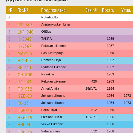
№
Гос.№
Предприятие
Зав.№
Постр.
Утил.
8
Rukahuolto
8
FBJ-305
Anjalankosken Linja
8
LNF-940
OlliBus
8
H-5049
TAKRA
1936
8
H-5367
Pekolan Liikenne
1937
8
MA-765
Разные города
1950
8
HP-408
Hämeen Linja
1952
8
RH-511
Pyhtään Liikenne
1952
8
OH-800
Nevakivi
1953
8
HC-943
Pekolan Liikenne
420
1953
8
TÖ-952
Artturi Anttila
28(I)/71
1954
8
GZE-60
Jokisen Liikenne
1954
1973
8
RC-23
Jokisen Liikenne
1954
1973
8
TGG-35
Porin Linjat
512
1956
8
HBN-69
Okslahti Jussi
118 / 71
1956
8
HHL-40
Vekka Liikenne
1956
8
TGG-35
Vähärauman
512
1956