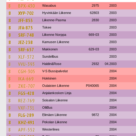
8
BPX-430
Wasabus
2975
2003
8
XYP-702
Hyvinkään Liikenne
62803
2003
8
JFF-853
Liikenne-Pasma
2830
2003
8
JFA-875
Tokee
2003
8
SRF-748
Liikenne Norppa
669-03
2003
8
JEZ-238
Kamusen Liikenne
2003
8
SRF-637
Makkonen
629-03
2003
8
XLF-372
Sundellbus
2003
8
VVU-393
Haldin&Rose
2932
04.2003
8
CGH-305
V-S Bussipalvelut
2004
8
IKA-669
Hokkinen
2004
8
ZKE-707
Oulaisten Liikenne
P040065
2004
8
FGS-428
Anjalankosken Linja
2004
8
REZ-769
Soisalon Liikenne
2004
8
VXF-731
OlliBus
2004
8
FLG-289
Elimäen Liikenne
9872
2004
8
KHZ-491
Pekolan Liikenne
2004
8
APF-552
Westerlines
2004