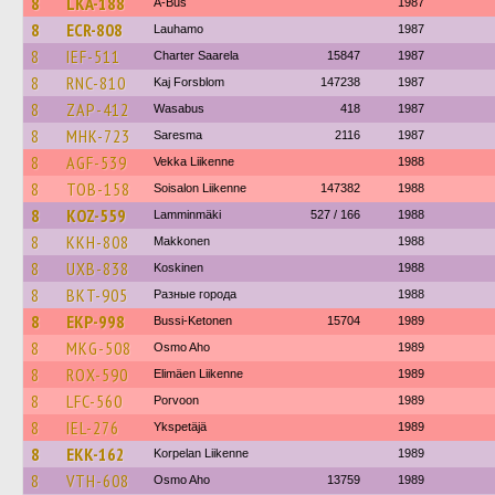
8
LKA-188
A-Bus
1987
8
ECR-808
Lauhamo
1987
8
IEF-511
Charter Saarela
15847
1987
8
RNC-810
Kaj Forsblom
147238
1987
8
ZAP-412
Wasabus
418
1987
8
MHK-723
Saresma
2116
1987
8
AGF-539
Vekka Liikenne
1988
8
TOB-158
Soisalon Liikenne
147382
1988
8
KOZ-559
Lamminmäki
527 / 166
1988
8
KKH-808
Makkonen
1988
8
UXB-838
Koskinen
1988
8
BKT-905
Разные города
1988
8
EKP-998
Bussi-Ketonen
15704
1989
8
MKG-508
Osmo Aho
1989
8
ROX-590
Elimäen Liikenne
1989
8
LFC-560
Porvoon
1989
8
IEL-276
Ykspetäjä
1989
8
EKK-162
Korpelan Liikenne
1989
8
VTH-608
Osmo Aho
13759
1989