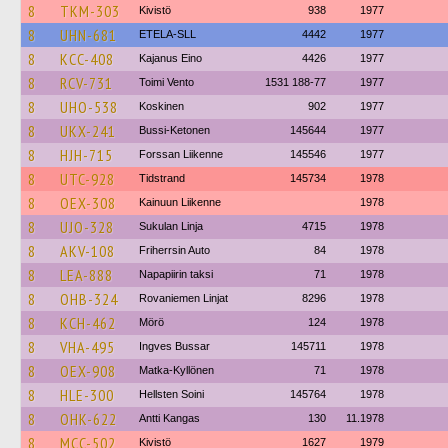
8
TKM-303
Kivistö
938
1977
8
UHN-681
ETELA-SLL
4442
1977
8
KCC-408
Kajanus Eino
4426
1977
8
RCV-731
Toimi Vento
1531 188-77
1977
8
UHO-538
Koskinen
902
1977
8
UKX-241
Bussi-Ketonen
145644
1977
8
HJH-715
Forssan Liikenne
145546
1977
8
UTC-928
Tidstrand
145734
1978
8
OEX-308
Kainuun Liikenne
1978
8
UJO-328
Sukulan Linja
4715
1978
8
AKV-108
Friherrsin Auto
84
1978
8
LEA-888
Napapiirin taksi
71
1978
8
OHB-324
Rovaniemen Linjat
8296
1978
8
KCH-462
Mörö
124
1978
8
VHA-495
Ingves Bussar
145711
1978
8
OEX-908
Matka-Kyllönen
71
1978
8
HLE-300
Hellsten Soini
145764
1978
8
OHK-622
Antti Kangas
130
11.1978
8
MCC-502
Kivistö
1627
1979