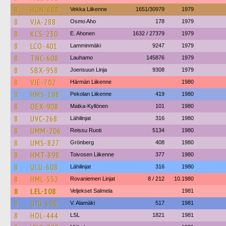
8
HUN-688
Vekka Liikenne
1651/30979
1979
8
VJA-288
Osmo Aho
178
1979
8
KCS-230
E. Ahonen
1632 / 27379
1979
8
LCO-401
Lamminmäki
9247
1979
8
TNC-608
Lauhamo
145876
1979
8
SBX-958
Joensuun Linja
9308
1979
8
VJE-702
Härmän Liikenne
1980
8
HMS-198
Pekolan Liikenne
419
1980
8
OEX-908
Matka-Kyllönen
101
1980
8
UVC-268
Lähilinjat
316
1980
8
UMM-206
Reissu Ruoti
5134
1980
8
UMS-827
Grönberg
408
1980
8
HMT-898
Toivosen Liikenne
377
1980
8
ULU-608
Lähilinjat
316
1980
8
HML-552
Rovaniemen Linjat
8 / 212
10.1980
8
LEL-108
Veljekset Salmela
1981
8
OJU-698
V. Alamäki
517
1981
8
HOL-444
LSL
1821
1981