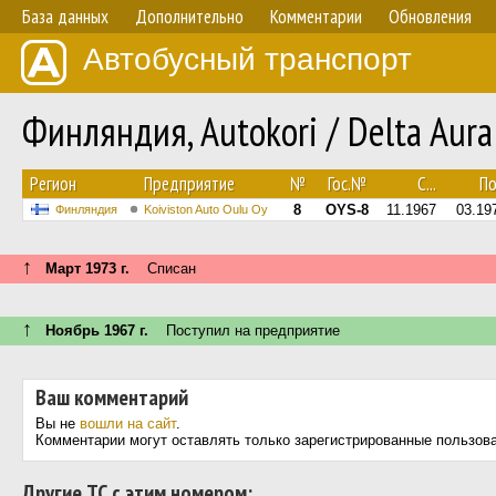
База данных
Дополнительно
Комментарии
Обновления
Автобусный транспорт
Финляндия, Autokori / Delta Aur
Регион
Предприятие
№
Гос.№
С...
По.
8
OYS-8
11.1967
03.19
Финляндия
Koiviston Auto Oulu Oy
↑
Март 1973 г.
Списан
↑
Ноябрь 1967 г.
Поступил на предприятие
Ваш комментарий
Вы не
вошли на сайт
.
Комментарии могут оставлять только зарегистрированные пользов
Другие ТС с этим номером: