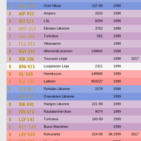
8
XIB-328
Onni Vilkas
107-98
1998
8
AIP-932
Ampers
2020
1998
8
AIT-323
LSL
8294
1998
8
UPF-213
Elimäen Liikenne
3752
1998
8
UAI-566
Turkubus
562
1998
8
FCC-953
Viitasaaren
1998
8
RGY-332
Alhonen&Lastunen
148842
1998
8
XIB-306
Tourusen Linjat
1998
2017
8
BPA-923
Luopioisten Linja
2321
1999
8
JIL-303
Henriksson
148995
1999
8
RJZ-702
Laitinen
903227
1999
8
CCV-872
Pyhtään Liikenne
2179
1999
8
BIY-757
Oravaisten Liikenne
1999
8
XIB-841
Hangon Liikenne
221-99
1999
8
FIH-670
Rautalammin Auto
9074
1999
8
LLY-142
Turkubus
160-99
1999
8
NCT-549
Bussi-Manninen
1999
8
LEY-550
Koivuranta
224-99
08.1999
2017