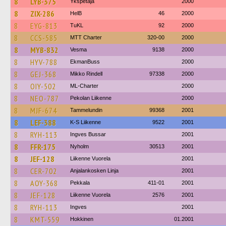
8
LYB-375
Ykspetäjä
2000
8
ZIX-286
HelB
46
2000
8
EYG-813
TuKL
92
2000
8
CCS-585
MTT Charter
320-00
2000
8
MYB-832
Vesma
9138
2000
8
HYV-788
EkmanBuss
2000
8
GEJ-368
Mikko Rindell
97338
2000
8
OIY-502
ML-Charter
2000
8
NEO-787
Pekolan Liikenne
2000
8
MJF-674
Tammelundin
99368
2001
8
LEF-388
K-S Liikenne
9522
2001
8
RYH-113
Ingves Bussar
2001
8
FFR-175
Nyholm
30513
2001
8
JEF-128
Liikenne Vuorela
2001
8
CER-702
Anjalankosken Linja
2001
8
AOY-368
Pekkala
411-01
2001
8
JEF-128
Liikenne Vuorela
2576
2001
8
RYH-113
Ingves
2001
8
KMT-559
Hokkinen
01.2001