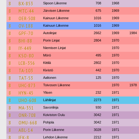
8
BX-853
Sipoon Liikenne
708
1968
8
MTC-44
Järvisen Liikenne
675
1969
8
OER-508
Kainuun Liikenne
1016
1969
8
OV-188
Kainuun Liikenne
1016
1969
8
GPF-70
Autolinjat
2662
1969
1984
8
BHI-88
Porin Linjat
2804
1970
8
IY-449
Niemisen Linjat
1970
8
KSO-80
Mörö
495
1970
8
LCB-356
Kittilä
2802
1970
8
TA-103
Kivistö
442
1970
8
TAT-53
Aaltonen
125
1970
8
UHC-873
Toivosen Liikenne
1970
1978
8
HYN-45
Ylisen
232
1971
8
UHO-608
Lähilinjat
2273
1971
8
MA-351
Savonlinja
930
1971
8
ONR-708
Koiviston Oulu
3042
1971
8
OMU-668
Pohjola
3042
1971
8
ABL-14
Porin Liikenne
3028
1971
8
IEK-8
Lehdon Liikenne
2212
1971