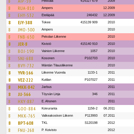
8
AIP-59
Pekkala
414327 679
2009
8
RUA-810
Ampers
12.2009
8
EHY-532
Eteläpää
246432
12.2009
8
EJY-388
Tokee
415139 909
2010
8
JMO-500
Ampers
2010
8
FNB-650
Pekolan Liikenne
2010
8
JER-8
Kivistö
415140 910
2010
8
BOJ-190
Vainion Liikenne
1057
2010
8
SNJ-688
Kosonen
P102703
2010
8
BVY-732
Mäntän Tilausliikenne
2010
8
YVR-166
Liikenne Vuorela
1133-1
2011
8
VEZ-222
Kutilan
P107027
2011
8
MKK-842
Jarbus
2011
8
JIJ-366
Töysän Linja
346
2011
8
HXY-887
E. Ahonen
2011
8
GOO-884
Koivuranta
1156-2
06.2011
8
MKK-765
Valkeakosken Liikenn
P113993
07.2011
8
BPT-608
TKL
S120198
2012
8
FNU-268
P. Koivisto
2012