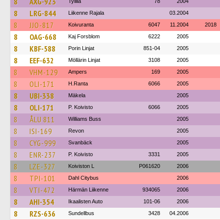
8
AXG-923
Tyllilä
78
2004
8
LRG-844
Liikenne Rajala
03.2004
8
JJO-817
Koivuranta
6047
11.2004
2018
8
OAG-668
Kaj Forsblom
6222
2005
8
KBF-588
Porin Linjat
851-04
2005
8
EEF-632
Möllärin Linjat
3108
2005
8
VHM-129
Ampers
169
2005
8
OLI-171
H.Ranta
6066
2005
8
UBI-338
Mäkela
2005
8
OLI-171
P. Koivisto
6066
2005
8
ÅLU 811
Williams Buss
2005
8
ISI-169
Revon
2005
8
CYG-999
Svanbäck
2005
8
ENR-237
P. Koivisto
3331
2005
8
LZE-327
Koiviston L
P061620
2006
8
TPI-101
Dahl Citybus
2006
8
VTI-472
Härmän Liikenne
934065
2006
8
AHI-354
Ikaalisten Auto
101-06
2006
8
RZS-636
Sundellbus
3428
04.2006