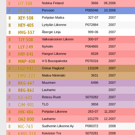
8
JJT-308
Nobina Finland
3666
06.2006
8
JIJ-296
Porvoon
P065046
10.2006
8
XEY-508
Pohjolan Matka
327-07
2007
8
HEY-405
Lyttylän Liikenne
P072884
2007
8
HVG-337
Åbergin Linja
999-06
2007
8
TJY-508
Valkeakosken Liikenn
300-07
2007
8
LLY-249
Nyholm
P064865
2007
8
HXY-841
Hangon Liikenne
6528
2007
8
MNP-408
V-S Bussipalvelut
P076316
2007
8
FGZ-942
Oskar Haglund
131109
2007
8
EMU-222
Matka-Niinimäki
3631
2007
8
RKG-667
Muurinen
6496
2007
8
RBG-862
Lauhamo
2007
8
ILE-601
Reissu Ruoti
S070282
2007
8
CJM-901
TLO
3858
2007
8
JHK-486
Pohjolan Liikenne
263-07
11.2007
8
OAZ-800
Lauhamo
101270
12.2007
8
NIC-763
Sudhomin Liikenne Ay
P080372
2008
8
KMO-318
Koiviston Tre
S070281
2008