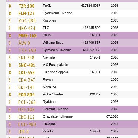
8
TZR-108
TuKL
417316 8957
2015
8
FLN-123
Hyvinkään Liikenne
2015
8
XOC-989
Kosonen
2015
8
NNC-474
TLO
418485 592
2015
8
MMB-168
Paunu
1437-1
2015
8
ÅLW 8
Williams Buss
418409 567
2015
8
TZS-890
Kylmäsen Liikenne
417352 962
2015
8
SNJ-788
Niemelä
1490-1
2016
8
SNO-481
V-S Bussipalvelut
2016
8
CKC-358
Liikenne Seppälä
1457-1
2016
8
CKA-347
Revon
2016
8
CKL-195
Nevakivi
2016
8
EOR-804
Ruka Charter
120342
2016
8
EOH-266
Rytkönen
2016
8
UZJ-108
Härmän Liikenne
2016
8
CRC-112
Oravaisten Liikenne
07.2016
8
EOH-980
Eteläpää
2017
8
JER-8
Kivistö
1570-1
2017