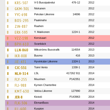
8
KRS-507
V-S Bussipalvelut
476-12
2012
8
GKM-301
Niskanen
2012
8
YYC-698
Pekolan Liikenne
14696
2012
8
BOS-295
Paakinaho
2012
8
ZJN-887
Raahen
2012
8
ERX-593
Y. Makkonen
1224-1
2012
8
VZZ-198
Korsisaari
2012
8
BPH-610
Svanbäck
2012
8
LLN-860
Wikströms Busstrafik
114554
2013
8
IKR-808
Busmo
416
2013
8
JJE-431
Hyvinkään Liikenne
1324-1
2013
8
CJC-331
Toimi Vento
1338-1
2014
8
NLH-314
LSL
417262 911
2014
8
FLY-255
Muurinen
P142351
2014
8
FLI-988
Kymen Charterline
2014
8
KMT-630
Vekka Liikenne
127990
2014
8
JER-8
Kivistö
P143963
2014
8
FLK-506
EkmanBuss
2014
8
ILL-600
Kuopion
2014