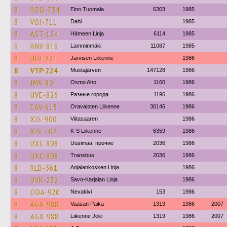
8
ROO-734
Eino Tuomala
6303
1985
8
VOJ-711
Dahl
1985
8
AST-124
Hämeen Linja
6114
1985
8
BNV-818
Lamminmäki
11087
1985
8
UUJ-221
Järvisen Liikenne
1986
8
VTP-224
Mustajärven
147128
1986
8
JMV-80
Osmo Aho
1160
1986
8
UVE-826
Разные города
1196
1986
8
EAV-615
Oravaisten Liikenne
30146
1986
8
XJS-900
Viitasaaren
1986
8
XJS-702
K-S Liikenne
6359
1986
8
UXC-808
Uusimaa, прочие
2036
1986
8
UXC-808
Transbus
2036
1986
8
RLB-561
Anjalankosken Linja
1986
8
UVK-232
Savo-Karjalan Linja
1986
8
OOA-920
Nevakivi
153
1986
8
AGX-988
Vaasan Paika
1319
1986
2007
8
AGX-988
Liikenne Joki
1319
1986
2007