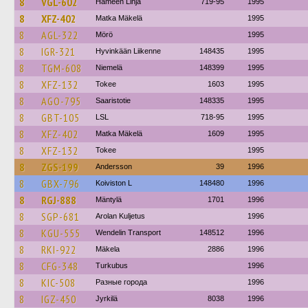
8
VGL-602
Hämeen Linja
719-95
1995
8
XFZ-402
Matka Mäkelä
1995
8
AGL-322
Mörö
1995
8
IGR-321
Hyvinkään Liikenne
148435
1995
8
TGM-608
Niemelä
148399
1995
8
XFZ-132
Tokee
1603
1995
8
AGO-795
Saaristotie
148335
1995
8
GBT-105
LSL
718-95
1995
8
XFZ-402
Matka Mäkelä
1609
1995
8
XFZ-132
Tokee
1995
8
ZGS-199
Andersson
39
1996
8
GBX-796
Koiviston L
148480
1996
8
RGJ-888
Mäntylä
1701
1996
8
SGP-681
Arolan Kuljetus
1996
8
KGU-555
Wendelin Transport
148512
1996
8
RKI-922
Mäkela
2886
1996
8
CFG-348
Turkubus
1996
8
KIC-508
Разные города
1996
8
IGZ-450
Jyrkilä
8038
1996