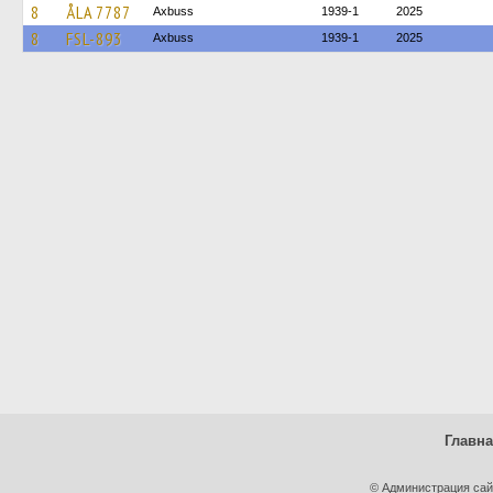
8
ÅLA 7787
Axbuss
1939-1
2025
8
FSL-893
Axbuss
1939-1
2025
Главн
© Администрация сай