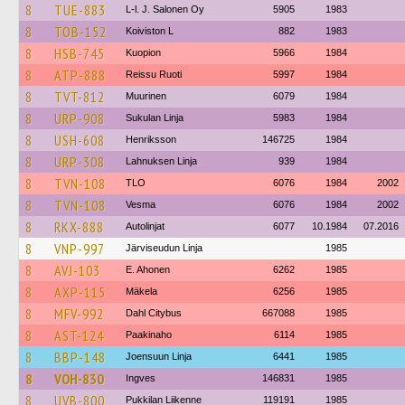
8
TUE-883
L-l. J. Salonen Oy
5905
1983
8
TOB-152
Koiviston L
882
1983
8
HSB-745
Kuopion
5966
1984
8
ATP-888
Reissu Ruoti
5997
1984
8
TVT-812
Muurinen
6079
1984
8
URP-908
Sukulan Linja
5983
1984
8
USH-608
Henriksson
146725
1984
8
URP-308
Lahnuksen Linja
939
1984
8
TVN-108
TLO
6076
1984
2002
8
TVN-108
Vesma
6076
1984
2002
8
RKX-888
Autolinjat
6077
10.1984
07.2016
8
VNP-997
Järviseudun Linja
1985
8
AVJ-103
E. Ahonen
6262
1985
8
AXP-115
Mäkela
6256
1985
8
MFV-992
Dahl Citybus
667088
1985
8
AST-124
Paakinaho
6114
1985
8
BBP-148
Joensuun Linja
6441
1985
8
VOH-830
Ingves
146831
1985
8
UVB-800
Pukkilan Liikenne
119191
1985