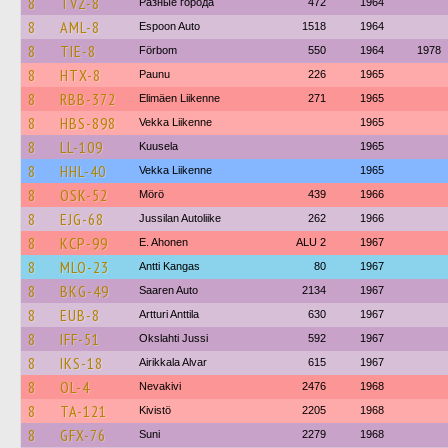
8
TVZ-8
Разные города
472
1964
8
AML-8
Espoon Auto
1518
1964
8
TIE-8
Förbom
550
1964
1978
8
HTX-8
Paunu
226
1965
8
RBB-372
Elimäen Liikenne
271
1965
8
HBS-898
Vekka Liikenne
1965
8
LL-109
Kuusela
1965
8
HHL-40
Vekka Liikenne
1965
8
OSK-52
Mörö
439
1966
8
EJG-68
Jussilan Autoliike
262
1966
8
KCP-99
E. Ahonen
ALU 2
1967
8
MLO-23
Antti Kangas
80
1967
8
BKG-49
Saaren Auto
2134
1967
8
EUB-8
Artturi Anttila
630
1967
8
IFF-51
Okslahti Jussi
592
1967
8
IKS-18
Airikkala Alvar
615
1967
8
OL-4
Nevakivi
2476
1968
8
TA-121
Kivistö
2205
1968
8
GFX-76
Suni
2279
1968