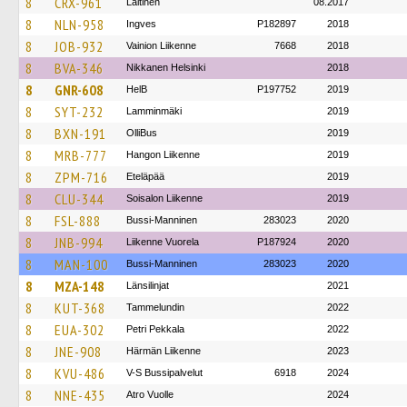
8
CRX-961
Laitinen
08.2017
8
NLN-958
Ingves
P182897
2018
8
JOB-932
Vainion Liikenne
7668
2018
8
BVA-346
Nikkanen Helsinki
2018
8
GNR-608
HelB
P197752
2019
8
SYT-232
Lamminmäki
2019
8
BXN-191
OlliBus
2019
8
MRB-777
Hangon Liikenne
2019
8
ZPM-716
Eteläpää
2019
8
CLU-344
Soisalon Liikenne
2019
8
FSL-888
Bussi-Manninen
283023
2020
8
JNB-994
Liikenne Vuorela
P187924
2020
8
MAN-100
Bussi-Manninen
283023
2020
8
MZA-148
Länsilinjat
2021
8
KUT-368
Tammelundin
2022
8
EUA-302
Petri Pekkala
2022
8
JNE-908
Härmän Liikenne
2023
8
KVU-486
V-S Bussipalvelut
6918
2024
8
NNE-435
Atro Vuolle
2024