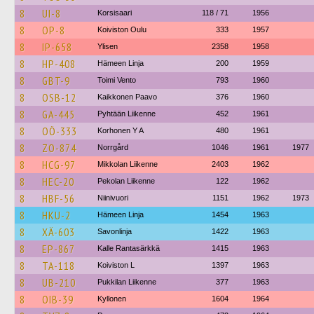
8
UI-8
Korsisaari
118 / 71
1956
8
OP-8
Koiviston Oulu
333
1957
8
IP-658
Ylisen
2358
1958
8
HP-408
Hämeen Linja
200
1959
8
GBT-9
Toimi Vento
793
1960
8
OSB-12
Kaikkonen Paavo
376
1960
8
GA-445
Pyhtään Liikenne
452
1961
8
OÖ-333
Korhonen Y A
480
1961
8
ZO-874
Norrgård
1046
1961
1977
8
HCG-97
Mikkolan Liikenne
2403
1962
8
HEC-20
Pekolan Liikenne
122
1962
8
HBF-56
Niinivuori
1151
1962
1973
8
HKU-2
Hämeen Linja
1454
1963
8
XÄ-603
Savonlinja
1422
1963
8
EP-867
Kalle Rantasärkkä
1415
1963
8
TA-118
Koiviston L
1397
1963
8
UB-210
Pukkilan Liikenne
377
1963
8
OIB-39
Kyllonen
1604
1964