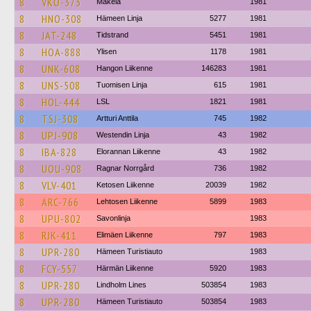
8
VKO-373
Mäkela
1981
8
HNO-308
Hämeen Linja
5277
1981
8
JAT-248
Tidstrand
5451
1981
8
HOA-888
Ylisen
1178
1981
8
UNK-608
Hangon Liikenne
146283
1981
8
UNS-508
Tuomisen Linja
615
1981
8
HOL-444
LSL
1821
1981
8
TSJ-308
Artturi Anttila
745
1982
8
UPJ-908
Westendin Linja
43
1982
8
IBA-828
Elorannan Liikenne
43
1982
8
UOU-908
Ragnar Norrgård
736
1982
8
VLV-401
Ketosen Liikenne
20039
1982
8
ARC-766
Lehtosen Liikenne
5899
1983
8
UPU-802
Savonlinja
1983
8
RJK-411
Elimäen Liikenne
797
1983
8
UPR-280
Hämeen Turistiauto
1983
8
FCY-557
Härmän Liikenne
5920
1983
8
UPR-280
Lindholm Lines
503854
1983
8
UPR-280
Hämeen Turistiauto
503854
1983