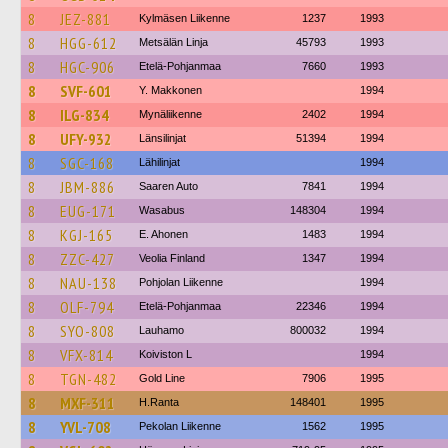
8
JEZ-881
Kylmäsen Liikenne
1237
1993
8
HGG-612
Metsälän Linja
45793
1993
8
HGC-906
Etelä-Pohjanmaa
7660
1993
8
SVF-601
Y. Makkonen
1994
8
ILG-834
Mynäliikenne
2402
1994
8
UFY-932
Länsilinjat
51394
1994
8
SGC-168
Lähilinjat
1994
8
JBM-886
Saaren Auto
7841
1994
8
EUG-171
Wasabus
148304
1994
8
KGJ-165
E. Ahonen
1483
1994
8
ZZC-427
Veolia Finland
1347
1994
8
NAU-138
Pohjolan Liikenne
1994
8
OLF-794
Etelä-Pohjanmaa
22346
1994
8
SYO-808
Lauhamo
800032
1994
8
VFX-814
Koiviston L
1994
8
TGN-482
Gold Line
7906
1995
8
MXF-311
H.Ranta
148401
1995
8
YVL-708
Pekolan Liikenne
1562
1995