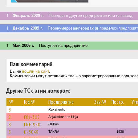
↑
Февраль 2020 г.
Передан в другое предприятие или на завод
↑
Декабрь 2009 г.
Перенумерован/передан (в пределах предприят
↑
Май 2006 г.
Поступил на предприятие
Ваш комментарий
Вы не
вошли на сайт
.
Комментарии могут оставлять только зарегистрированные пользов
Другие ТС с этим номером:
№
Гос.№
Предприятие
Зав.№
Постр.
Ути
8
Rukahuolto
8
FBJ-305
Anjalankosken Linja
8
LNF-940
OlliBus
8
H-5049
TAKRA
1936