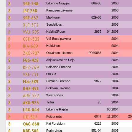
8
SRF-748
Liikenne Norppa
669-03
2003
8
JEZ-238
Kamusen Liikenne
2003
8
SRF-637
Makkonen
629-03
2003
8
XLF-372
Sundellbus
2003
8
VVU-393
Haldin&Rose
2932
04.2003
8
CGH-305
V-S Bussipalvelut
2004
8
IKA-669
Hokkinen
2004
8
ZKE-707
Oulaisten Liikenne
P040065
2004
8
FGS-428
Anjalankosken Linja
2004
8
REZ-769
Soisalon Liikenne
2004
8
VXF-731
OlliBus
2004
8
FLG-289
Elimäen Liikenne
9872
2004
8
KHZ-491
Pekolan Liikenne
2004
8
APF-552
Westerlines
2004
8
AXG-923
Tyllilä
78
2004
8
LRG-844
Liikenne Rajala
03.2004
8
JJO-817
Koivuranta
6047
11.2004
20
8
OAG-668
Kaj Forsblom
6222
2005
8
KBF-588
Porin Linjat
851-04
2005