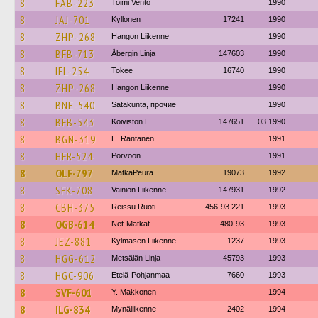
8
FAB-223
Toimi Vento
1990
8
JAJ-701
Kyllonen
17241
1990
8
ZHP-268
Hangon Liikenne
1990
8
BFB-713
Åbergin Linja
147603
1990
8
IFL-254
Tokee
16740
1990
8
ZHP-268
Hangon Liikenne
1990
8
BNE-540
Satakunta, прочие
1990
8
BFB-543
Koiviston L
147651
03.1990
8
BGN-319
E. Rantanen
1991
8
HFR-524
Porvoon
1991
8
OLF-797
MatkaPeura
19073
1992
8
SFK-708
Vainion Liikenne
147931
1992
8
CBH-375
Reissu Ruoti
456-93 221
1993
8
OGB-614
Net-Matkat
480-93
1993
8
JEZ-881
Kylmäsen Liikenne
1237
1993
8
HGG-612
Metsälän Linja
45793
1993
8
HGC-906
Etelä-Pohjanmaa
7660
1993
8
SVF-601
Y. Makkonen
1994
8
ILG-834
Mynäliikenne
2402
1994