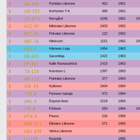
8
GA-445
Pyhtään Liikenne
452
1961
8
OÖ-333
Korhonen Y A
480
1961
8
ZO-874
Norrgård
1046
1961
19
8
HCG-97
Mikkolan Liikenne
2403
1962
8
HEC-20
Pekolan Liikenne
122
1962
8
HBF-56
Niinivuori
1151
1962
19
8
HKU-2
Hämeen Linja
1454
1963
8
XÄ-603
Savonlinja
1422
1963
8
EP-867
Kalle Rantasärkkä
1415
1963
8
TA-118
Koiviston L
1397
1963
8
UB-210
Pukkilan Liikenne
377
1963
8
OIB-39
Kyllonen
1604
1964
8
TVZ-8
Разные города
472
1964
8
AML-8
Espoon Auto
1518
1964
8
TIE-8
Förbom
550
1964
19
8
HTX-8
Paunu
226
1965
8
RBB-372
Elimäen Liikenne
271
1965
8
HBS-898
Vekka Liikenne
1965
8
LL-109
Kuusela
1965