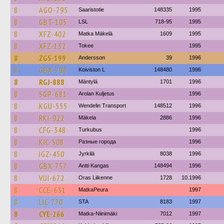
8
AGO-795
Saaristotie
148335
1995
8
GBT-105
LSL
718-95
1995
8
XFZ-402
Matka Mäkelä
1609
1995
8
XFZ-132
Tokee
1995
8
ZGS-199
Andersson
39
1996
8
GBX-796
Koiviston L
148480
1996
8
RGJ-888
Mäntylä
1701
1996
8
SGP-681
Arolan Kuljetus
1996
8
KGU-555
Wendelin Transport
148512
1996
8
RKI-922
Mäkela
2886
1996
8
CFG-348
Turkubus
1996
8
KIC-508
Разные города
1996
8
IGZ-450
Jyrkilä
8038
1996
8
GBX-757
Antti Kangas
148494
1996
8
VUI-672
Oras Liikenne
1728
10.1996
8
CCE-631
MatkaPeura
1997
8
LIC-770
STA
8183
1997
8
CYE-266
Matka-Niinimäki
7012
1997