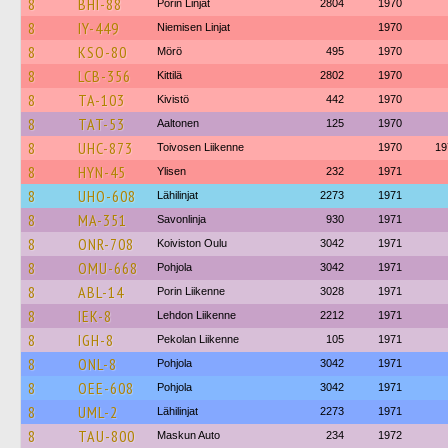
8
BHI-88
Porin Linjat
2804
1970
8
IY-449
Niemisen Linjat
1970
8
KSO-80
Mörö
495
1970
8
LCB-356
Kittilä
2802
1970
8
TA-103
Kivistö
442
1970
8
TAT-53
Aaltonen
125
1970
8
UHC-873
Toivosen Liikenne
1970
19
8
HYN-45
Ylisen
232
1971
8
UHO-608
Lähilinjat
2273
1971
8
MA-351
Savonlinja
930
1971
8
ONR-708
Koiviston Oulu
3042
1971
8
OMU-668
Pohjola
3042
1971
8
ABL-14
Porin Liikenne
3028
1971
8
IEK-8
Lehdon Liikenne
2212
1971
8
IGH-8
Pekolan Liikenne
105
1971
8
ONL-8
Pohjola
3042
1971
8
OEE-608
Pohjola
3042
1971
8
UML-2
Lähilinjat
2273
1971
8
TAU-800
Maskun Auto
234
1972