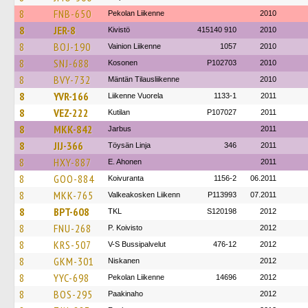
8
FNB-650
Pekolan Liikenne
2010
8
JER-8
Kivistö
415140 910
2010
8
BOJ-190
Vainion Liikenne
1057
2010
8
SNJ-688
Kosonen
P102703
2010
8
BVY-732
Mäntän Tilausliikenne
2010
8
YVR-166
Liikenne Vuorela
1133-1
2011
8
VEZ-222
Kutilan
P107027
2011
8
MKK-842
Jarbus
2011
8
JIJ-366
Töysän Linja
346
2011
8
HXY-887
E. Ahonen
2011
8
GOO-884
Koivuranta
1156-2
06.2011
8
MKK-765
Valkeakosken Liikenn
P113993
07.2011
8
BPT-608
TKL
S120198
2012
8
FNU-268
P. Koivisto
2012
8
KRS-507
V-S Bussipalvelut
476-12
2012
8
GKM-301
Niskanen
2012
8
YYC-698
Pekolan Liikenne
14696
2012
8
BOS-295
Paakinaho
2012