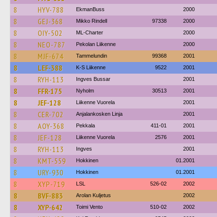
8
HYV-788
EkmanBuss
2000
8
GEJ-368
Mikko Rindell
97338
2000
8
OIY-502
ML-Charter
2000
8
NEO-787
Pekolan Liikenne
2000
8
MJF-674
Tammelundin
99368
2001
8
LEF-388
K-S Liikenne
9522
2001
8
RYH-113
Ingves Bussar
2001
8
FFR-175
Nyholm
30513
2001
8
JEF-128
Liikenne Vuorela
2001
8
CER-702
Anjalankosken Linja
2001
8
AOY-368
Pekkala
411-01
2001
8
JEF-128
Liikenne Vuorela
2576
2001
8
RYH-113
Ingves
2001
8
KMT-559
Hokkinen
01.2001
8
URY-930
Hokkinen
01.2001
8
XYP-719
LSL
526-02
2002
8
BVF-883
Arolan Kuljetus
2002
8
XYP-642
Toimi Vento
510-02
2002