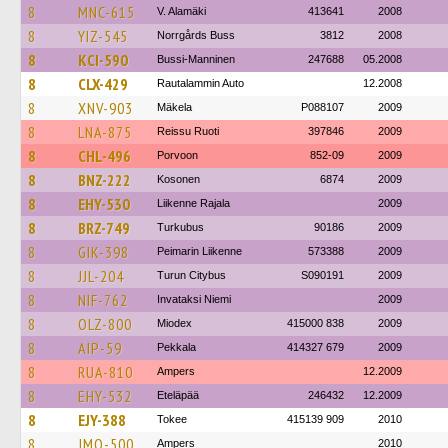
8
MNC-615
V. Alamäki
413641
2008
8
YIZ-545
Norrgårds Buss
3812
2008
8
KCI-590
Bussi-Manninen
247688
05.2008
8
CLX-429
Rautalammin Auto
12.2008
8
XNV-903
Mäkela
P088107
2009
8
LNA-875
Reissu Ruoti
397846
2009
8
CHL-496
Porvoon
852-09
2009
8
BNZ-222
Kosonen
6874
2009
8
EHY-530
Liikenne Rajala
2009
8
BRZ-749
Turkubus
90186
2009
8
GIK-398
Peimarin Liikenne
573388
2009
8
JJL-204
Turun Citybus
S090191
2009
8
NIF-762
Invataksi Niemi
2009
8
OLZ-800
Miodex
415000 838
2009
8
AIP-59
Pekkala
414327 679
2009
8
RUA-810
Ampers
12.2009
8
EHY-532
Eteläpää
246432
12.2009
8
EJY-388
Tokee
415139 909
2010
8
JMO-500
Ampers
2010