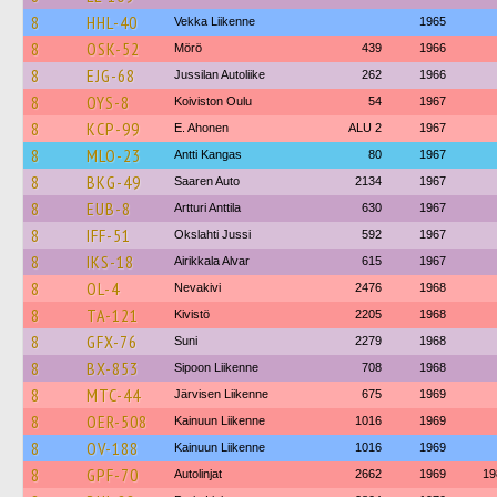
8
HHL-40
Vekka Liikenne
1965
8
OSK-52
Mörö
439
1966
8
EJG-68
Jussilan Autoliike
262
1966
8
OYS-8
Koiviston Oulu
54
1967
8
KCP-99
E. Ahonen
ALU 2
1967
8
MLO-23
Antti Kangas
80
1967
8
BKG-49
Saaren Auto
2134
1967
8
EUB-8
Artturi Anttila
630
1967
8
IFF-51
Okslahti Jussi
592
1967
8
IKS-18
Airikkala Alvar
615
1967
8
OL-4
Nevakivi
2476
1968
8
TA-121
Kivistö
2205
1968
8
GFX-76
Suni
2279
1968
8
BX-853
Sipoon Liikenne
708
1968
8
MTC-44
Järvisen Liikenne
675
1969
8
OER-508
Kainuun Liikenne
1016
1969
8
OV-188
Kainuun Liikenne
1016
1969
8
GPF-70
Autolinjat
2662
1969
19