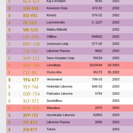
8
NEX-429
Kaj Forsblom
9545
2002
8
JEM-908
Koiviston Oulu
472-02
2002
8
RSI-981
Kivistö
576-02
2002
8
IJE-310
Lamminmäki
C-1107
2002
8
VBI-320
Matka Mäkelä
2002
8
LNF-940
OlliBus
459502
2002
8
BBP-148
Joensuun Linja
577-02
2002
8
ZJR-236
Liikenne-Pasma
9663
2002
8
XVP-122
Savo-Karjalan Linja
55018
2002
8
XHZ-768
Länsilinjat
S010434
03.2002
8
CVS-88
Osmo Aho
95173
05.2002
8
YFG-677
Ventoniemi
708-03
2003
8
YEY-766
Heikkilän Liikenne
606-03
2003
8
OXF-734
Pakkalan Liikenne
9764
2003
8
XLF-372
Sundellbus
2003
8
BPX-430
Wasabus
2975
2003
8
XYP-702
Hyvinkään Liikenne
62803
2003
8
JFF-853
Liikenne-Pasma
2830
2003
8
JFA-875
Tokee
2003