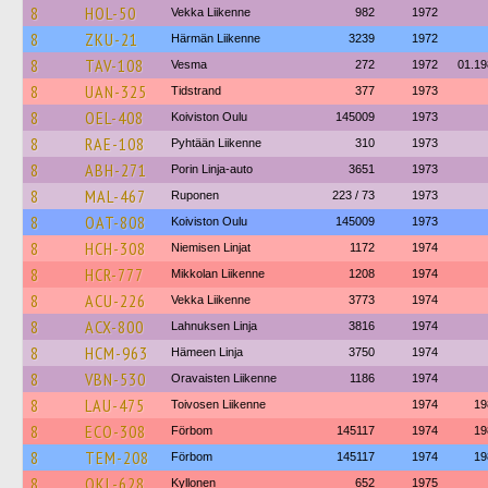
8
HOL-50
Vekka Liikenne
982
1972
8
ZKU-21
Härmän Liikenne
3239
1972
8
TAV-108
Vesma
272
1972
01.19
8
UAN-325
Tidstrand
377
1973
8
OEL-408
Koiviston Oulu
145009
1973
8
RAE-108
Pyhtään Liikenne
310
1973
8
ABH-271
Porin Linja-auto
3651
1973
8
MAL-467
Ruponen
223 / 73
1973
8
OAT-808
Koiviston Oulu
145009
1973
8
HCH-308
Niemisen Linjat
1172
1974
8
HCR-777
Mikkolan Liikenne
1208
1974
8
ACU-226
Vekka Liikenne
3773
1974
8
ACX-800
Lahnuksen Linja
3816
1974
8
HCM-963
Hämeen Linja
3750
1974
8
VBN-530
Oravaisten Liikenne
1186
1974
8
LAU-475
Toivosen Liikenne
1974
19
8
ECO-308
Förbom
145117
1974
19
8
TEM-208
Förbom
145117
1974
19
8
OKL-628
Kyllonen
652
1975