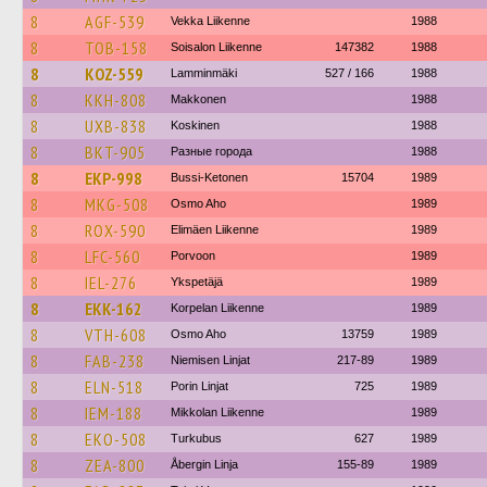
8
AGF-539
Vekka Liikenne
1988
8
TOB-158
Soisalon Liikenne
147382
1988
8
KOZ-559
Lamminmäki
527 / 166
1988
8
KKH-808
Makkonen
1988
8
UXB-838
Koskinen
1988
8
BKT-905
Разные города
1988
8
EKP-998
Bussi-Ketonen
15704
1989
8
MKG-508
Osmo Aho
1989
8
ROX-590
Elimäen Liikenne
1989
8
LFC-560
Porvoon
1989
8
IEL-276
Ykspetäjä
1989
8
EKK-162
Korpelan Liikenne
1989
8
VTH-608
Osmo Aho
13759
1989
8
FAB-238
Niemisen Linjat
217-89
1989
8
ELN-518
Porin Linjat
725
1989
8
IEM-188
Mikkolan Liikenne
1989
8
EKO-508
Turkubus
627
1989
8
ZEA-800
Åbergin Linja
155-89
1989