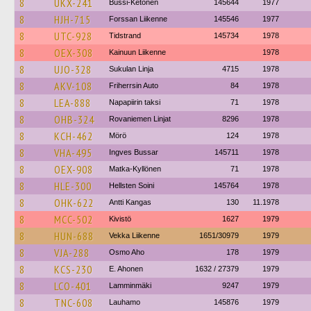
8
UKX-241
Bussi-Ketonen
145644
1977
8
HJH-715
Forssan Liikenne
145546
1977
8
UTC-928
Tidstrand
145734
1978
8
OEX-308
Kainuun Liikenne
1978
8
UJO-328
Sukulan Linja
4715
1978
8
AKV-108
Friherrsin Auto
84
1978
8
LEA-888
Napapiirin taksi
71
1978
8
OHB-324
Rovaniemen Linjat
8296
1978
8
KCH-462
Mörö
124
1978
8
VHA-495
Ingves Bussar
145711
1978
8
OEX-908
Matka-Kyllönen
71
1978
8
HLE-300
Hellsten Soini
145764
1978
8
OHK-622
Antti Kangas
130
11.1978
8
MCC-502
Kivistö
1627
1979
8
HUN-688
Vekka Liikenne
1651/30979
1979
8
VJA-288
Osmo Aho
178
1979
8
KCS-230
E. Ahonen
1632 / 27379
1979
8
LCO-401
Lamminmäki
9247
1979
8
TNC-608
Lauhamo
145876
1979