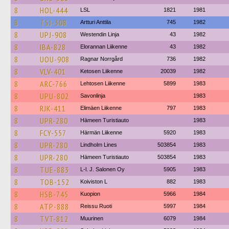
8
HOL-444
LSL
1821
1981
8
TSJ-308
Artturi Anttila
745
1982
8
UPJ-908
Westendin Linja
43
1982
8
IBA-828
Elorannan Liikenne
43
1982
8
UOU-908
Ragnar Norrgård
736
1982
8
VLV-401
Ketosen Liikenne
20039
1982
8
ARC-766
Lehtosen Liikenne
5899
1983
8
UPU-802
Savonlinja
1983
8
RJK-411
Elimäen Liikenne
797
1983
8
UPR-280
Hämeen Turistiauto
1983
8
FCY-557
Härmän Liikenne
5920
1983
8
UPR-280
Lindholm Lines
503854
1983
8
UPR-280
Hämeen Turistiauto
503854
1983
8
TUE-883
L-l. J. Salonen Oy
5905
1983
8
TOB-152
Koiviston L
882
1983
8
HSB-745
Kuopion
5966
1984
8
ATP-888
Reissu Ruoti
5997
1984
8
TVT-812
Muurinen
6079
1984