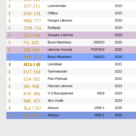
8
SYT-232
Lamminmäki
2019
8
BXN-191
OlliBus
2019
8
MRB-777
Hangon Liikenne
2019
8
ZPM-716
Eteläpää
2019
8
CLU-344
Soisalon Liikenne
2019
8
FSL-888
Bussi-Manninen
283023
2020
8
JNB-994
Liikenne Vuorela
P187924
2020
8
MAN-100
Bussi-Manninen
283023
2020
8
MZA-148
Länsilinjat
2021
8
KUT-368
Tammelundin
2022
8
EUA-302
Petri Pekkala
2022
8
JNE-908
Härmän Liikenne
2023
8
KVU-486
V-S Bussipalvelut
6918
2024
8
NNE-435
Atro Vuolle
2024
8
ÅLA 7787
Axbuss
1939-1
2025
8
FSL-893
Axbuss
1939-1
2025