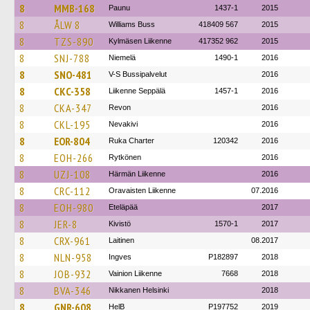
8
MMB-168
Paunu
1437-1
2015
8
ÅLW 8
Williams Buss
418409 567
2015
8
TZS-890
Kylmäsen Liikenne
417352 962
2015
8
SNJ-788
Niemelä
1490-1
2016
8
SNO-481
V-S Bussipalvelut
2016
8
CKC-358
Liikenne Seppälä
1457-1
2016
8
CKA-347
Revon
2016
8
CKL-195
Nevakivi
2016
8
EOR-804
Ruka Charter
120342
2016
8
EOH-266
Rytkönen
2016
8
UZJ-108
Härmän Liikenne
2016
8
CRC-112
Oravaisten Liikenne
07.2016
8
EOH-980
Eteläpää
2017
8
JER-8
Kivistö
1570-1
2017
8
CRX-961
Laitinen
08.2017
8
NLN-958
Ingves
P182897
2018
8
JOB-932
Vainion Liikenne
7668
2018
8
BVA-346
Nikkanen Helsinki
2018
8
GNR-608
HelB
P197752
2019