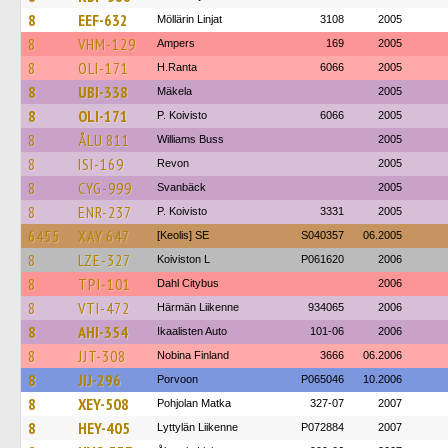
8
EEF-632
Möllärin Linjat
3108
2005
8
VHM-129
Ampers
169
2005
8
OLI-171
H.Ranta
6066
2005
8
UBI-338
Mäkela
2005
8
OLI-171
P. Koivisto
6066
2005
8
ÅLU 811
Williams Buss
2005
8
ISI-169
Revon
2005
8
CYG-999
Svanbäck
2005
8
ENR-237
P. Koivisto
3331
2005
6455
XAY 647
[Keolis] SE
S040357
06.2005
8
LZE-327
Koiviston L
P061620
2006
8
TPI-101
Dahl Citybus
2006
8
VTI-472
Härmän Liikenne
934065
2006
8
AHI-354
Ikaalisten Auto
101-06
2006
8
JJT-308
Nobina Finland
3666
06.2006
8
JIJ-296
Porvoon
P065046
10.2006
8
XEY-508
Pohjolan Matka
327-07
2007
8
HEY-405
Lyttylän Liikenne
P072884
2007