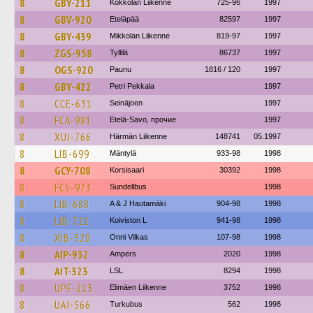
8
GBY-211
Kokkolan Liikenne
725-96
1997
8
GBV-920
Eteläpää
82597
1997
8
GBY-439
Mikkolan Liikenne
819-97
1997
8
ZGS-958
Tyllilä
86737
1997
8
OGS-920
Paunu
1816 / 120
1997
8
GBY-422
Petri Pekkala
1997
8
CCE-631
Seinäjoen
1997
8
FCA-981
Etelä-Savo, прочие
1997
8
XUJ-766
Härmän Liikenne
148741
05.1997
8
LIB-699
Mäntylä
933-98
1998
8
GCY-708
Korsisaari
30392
1998
8
FCS-973
Sundellbus
1998
8
LIB-688
A & J Hautamäki
904-98
1998
8
LIB-721
Koiviston L
941-98
1998
8
XIB-328
Onni Vilkas
107-98
1998
8
AIP-932
Ampers
2020
1998
8
AIT-323
LSL
8294
1998
8
UPF-213
Elimäen Liikenne
3752
1998
8
UAI-566
Turkubus
562
1998