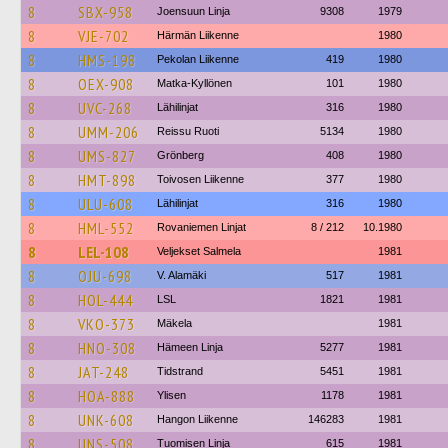
8
SBX-958
Joensuun Linja
9308
1979
8
VJE-702
Härmän Liikenne
1980
8
HMS-198
Pekolan Liikenne
419
1980
8
OEX-908
Matka-Kyllönen
101
1980
8
UVC-268
Lähilinjat
316
1980
8
UMM-206
Reissu Ruoti
5134
1980
8
UMS-827
Grönberg
408
1980
8
HMT-898
Toivosen Liikenne
377
1980
8
ULU-608
Lähilinjat
316
1980
8
HML-552
Rovaniemen Linjat
8 / 212
10.1980
8
LEL-108
Veljekset Salmela
1981
8
OJU-698
V. Alamäki
517
1981
8
HOL-444
LSL
1821
1981
8
VKO-373
Mäkela
1981
8
HNO-308
Hämeen Linja
5277
1981
8
JAT-248
Tidstrand
5451
1981
8
HOA-888
Ylisen
1178
1981
8
UNK-608
Hangon Liikenne
146283
1981
8
UNS-508
Tuomisen Linja
615
1981