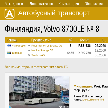
База данных
Дополнительно
Комментарии
Обновления
Автобусный транспорт
Финляндия, Volvo 8700LE № 8
Регион
Предприятие
№
Гос.№
С...
8
RZS-636
02.2020
Финляндия
Ruosniemen Linja-auto Oy
12.2009
Nobina Sverige AB
6455
XRK 750
Швеция
05.2006
Swebus AB
Все комментарии к фотографиям этого ТС
Финляндия
,
Pori
,
Kau
Маршрут
7
7 мая 2021 г., пятница
Автор:
joukkoliikenne_8.6
357