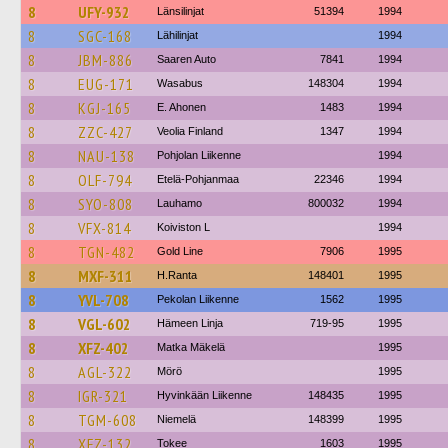
8
UFY-932
Länsilinjat
51394
1994
8
SGC-168
Lähilinjat
1994
8
JBM-886
Saaren Auto
7841
1994
8
EUG-171
Wasabus
148304
1994
8
KGJ-165
E. Ahonen
1483
1994
8
ZZC-427
Veolia Finland
1347
1994
8
NAU-138
Pohjolan Liikenne
1994
8
OLF-794
Etelä-Pohjanmaa
22346
1994
8
SYO-808
Lauhamo
800032
1994
8
VFX-814
Koiviston L
1994
8
TGN-482
Gold Line
7906
1995
8
MXF-311
H.Ranta
148401
1995
8
YVL-708
Pekolan Liikenne
1562
1995
8
VGL-602
Hämeen Linja
719-95
1995
8
XFZ-402
Matka Mäkelä
1995
8
AGL-322
Mörö
1995
8
IGR-321
Hyvinkään Liikenne
148435
1995
8
TGM-608
Niemelä
148399
1995
8
XFZ-132
Tokee
1603
1995