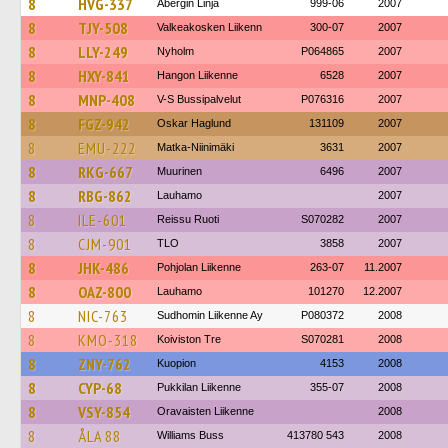
8
HVG-337
Åbergin Linja
999-06
2007
8
TJY-508
Valkeakosken Liikenn
300-07
2007
8
LLY-249
Nyholm
P064865
2007
8
HXY-841
Hangon Liikenne
6528
2007
8
MNP-408
V-S Bussipalvelut
P076316
2007
8
FGZ-942
Oskar Haglund
131109
2007
8
EMU-222
Matka-Niinimäki
3631
2007
8
RKG-667
Muurinen
6496
2007
8
RBG-862
Lauhamo
2007
8
ILE-601
Reissu Ruoti
S070282
2007
8
CJM-901
TLO
3858
2007
8
JHK-486
Pohjolan Liikenne
263-07
11.2007
8
OAZ-800
Lauhamo
101270
12.2007
8
NIC-763
Sudhomin Liikenne Ay
P080372
2008
8
KMO-318
Koiviston Tre
S070281
2008
8
ZNY-762
Kuopion
4153
2008
8
CYP-68
Pukkilan Liikenne
355-07
2008
8
VSY-854
Oravaisten Liikenne
2008
8
ÅLA 88
Williams Buss
413780 543
2008