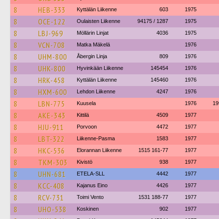
8
HEB-333
Kyttälän Liikenne
603
1975
8
OCE-122
Oulaisten Liikenne
94175 / 1287
1975
8
LBJ-969
Möllärin Linjat
4036
1975
8
VCN-708
Matka Mäkelä
1976
8
UHM-800
Åbergin Linja
809
1976
8
UHK-800
Hyvinkään Liikenne
145454
1976
8
HRK-458
Kyttälän Liikenne
145460
1976
8
HXM-600
Lehdon Liikenne
4247
1976
8
LBN-775
Kuusela
1976
19
8
AKE-343
Kittilä
4509
1977
8
HJU-911
Porvoon
4472
1977
8
LBT-322
Liikenne-Pasma
1583
1977
8
HKC-536
Elorannan Liikenne
1515 161-77
1977
8
TKM-303
Kivistö
938
1977
8
UHN-681
ETELA-SLL
4442
1977
8
KCC-408
Kajanus Eino
4426
1977
8
RCV-731
Toimi Vento
1531 188-77
1977
8
UHO-538
Koskinen
902
1977