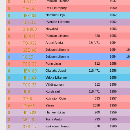
8
H-5367
Pekolan Liikenne
1937
8
MA-765
Разные города
1950
8
HP-408
Hämeen Linja
1952
8
RH-511
Pyhtään Liikenne
1952
8
OH-800
Nevakivi
1953
8
HC-943
Pekolan Liikenne
420
1953
8
TÖ-952
Artturi Anttila
28(I)/71
1954
8
GZE-60
Jokisen Liikenne
1954
19
8
RC-23
Jokisen Liikenne
1954
19
8
TGG-35
Porin Linjat
512
1956
8
HBN-69
Okslahti Jussi
118 / 71
1956
8
HHL-40
Vekka Liikenne
1956
8
TGG-35
Vähärauman
512
1956
8
UI-8
Korsisaari
118 / 71
1956
8
OP-8
Koiviston Oulu
333
1957
8
IP-658
Ylisen
2358
1958
8
HP-408
Hämeen Linja
200
1959
8
GBT-9
Toimi Vento
793
1960
8
OSB-12
Kaikkonen Paavo
376
1960