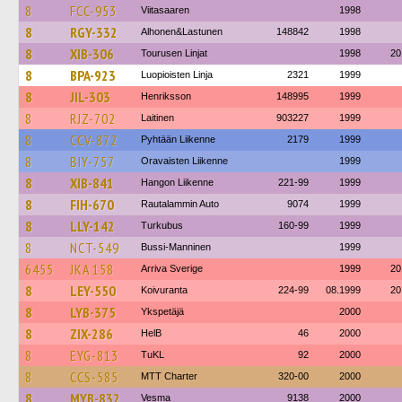
8
FCC-953
Viitasaaren
1998
8
RGY-332
Alhonen&Lastunen
148842
1998
8
XIB-306
Tourusen Linjat
1998
20
8
BPA-923
Luopioisten Linja
2321
1999
8
JIL-303
Henriksson
148995
1999
8
RJZ-702
Laitinen
903227
1999
8
CCV-872
Pyhtään Liikenne
2179
1999
8
BIY-757
Oravaisten Liikenne
1999
8
XIB-841
Hangon Liikenne
221-99
1999
8
FIH-670
Rautalammin Auto
9074
1999
8
LLY-142
Turkubus
160-99
1999
8
NCT-549
Bussi-Manninen
1999
6455
JKA 158
Arriva Sverige
1999
20
8
LEY-550
Koivuranta
224-99
08.1999
20
8
LYB-375
Ykspetäjä
2000
8
ZIX-286
HelB
46
2000
8
EYG-813
TuKL
92
2000
8
CCS-585
MTT Charter
320-00
2000
8
MYB-832
Vesma
9138
2000