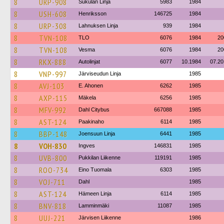
8
URP-908
Sukulan Linja
5983
1984
8
USH-608
Henriksson
146725
1984
8
URP-308
Lahnuksen Linja
939
1984
8
TVN-108
TLO
6076
1984
20
8
TVN-108
Vesma
6076
1984
20
8
RKX-888
Autolinjat
6077
10.1984
07.20
8
VNP-997
Järviseudun Linja
1985
8
AVJ-103
E. Ahonen
6262
1985
8
AXP-115
Mäkela
6256
1985
8
MFV-992
Dahl Citybus
667088
1985
8
AST-124
Paakinaho
6114
1985
8
BBP-148
Joensuun Linja
6441
1985
8
VOH-830
Ingves
146831
1985
8
UVB-800
Pukkilan Liikenne
119191
1985
8
ROO-734
Eino Tuomala
6303
1985
8
VOJ-711
Dahl
1985
8
AST-124
Hämeen Linja
6114
1985
8
BNV-818
Lamminmäki
11087
1985
8
UUJ-221
Järvisen Liikenne
1986