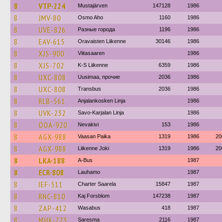
8
VTP-224
Mustajärven
147128
1986
8
JMV-80
Osmo Aho
1160
1986
8
UVE-826
Разные города
1196
1986
8
EAV-615
Oravaisten Liikenne
30146
1986
8
XJS-900
Viitasaaren
1986
8
XJS-702
K-S Liikenne
6359
1986
8
UXC-808
Uusimaa, прочие
2036
1986
8
UXC-808
Transbus
2036
1986
8
RLB-561
Anjalankosken Linja
1986
8
UVK-232
Savo-Karjalan Linja
1986
8
OOA-920
Nevakivi
153
1986
8
AGX-988
Vaasan Paika
1319
1986
20
8
AGX-988
Liikenne Joki
1319
1986
20
8
LKA-188
A-Bus
1987
8
ECR-808
Lauhamo
1987
8
IEF-511
Charter Saarela
15847
1987
8
RNC-810
Kaj Forsblom
147238
1987
8
ZAP-412
Wasabus
418
1987
8
MHK-723
Saresma
2116
1987