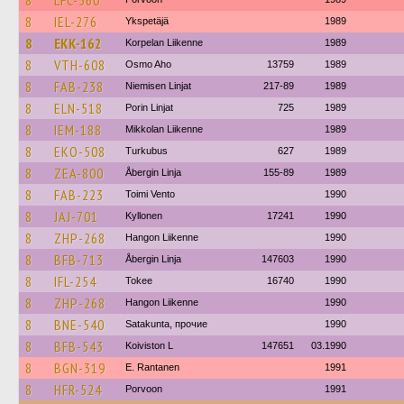
8
LFC-560
8
IEL-276
Ykspetäjä
1989
8
EKK-162
Korpelan Liikenne
1989
8
VTH-608
Osmo Aho
13759
1989
8
FAB-238
Niemisen Linjat
217-89
1989
8
ELN-518
Porin Linjat
725
1989
8
IEM-188
Mikkolan Liikenne
1989
8
EKO-508
Turkubus
627
1989
8
ZEA-800
Åbergin Linja
155-89
1989
8
FAB-223
Toimi Vento
1990
8
JAJ-701
Kyllonen
17241
1990
8
ZHP-268
Hangon Liikenne
1990
8
BFB-713
Åbergin Linja
147603
1990
8
IFL-254
Tokee
16740
1990
8
ZHP-268
Hangon Liikenne
1990
8
BNE-540
Satakunta, прочие
1990
8
BFB-543
Koiviston L
147651
03.1990
8
BGN-319
E. Rantanen
1991
8
HFR-524
Porvoon
1991