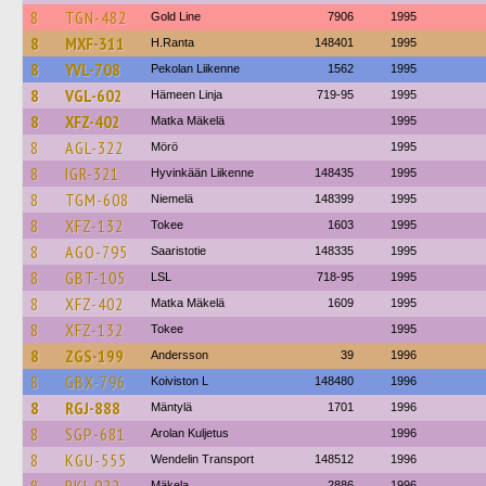
8
TGN-482
Gold Line
7906
1995
8
MXF-311
H.Ranta
148401
1995
8
YVL-708
Pekolan Liikenne
1562
1995
8
VGL-602
Hämeen Linja
719-95
1995
8
XFZ-402
Matka Mäkelä
1995
8
AGL-322
Mörö
1995
8
IGR-321
Hyvinkään Liikenne
148435
1995
8
TGM-608
Niemelä
148399
1995
8
XFZ-132
Tokee
1603
1995
8
AGO-795
Saaristotie
148335
1995
8
GBT-105
LSL
718-95
1995
8
XFZ-402
Matka Mäkelä
1609
1995
8
XFZ-132
Tokee
1995
8
ZGS-199
Andersson
39
1996
8
GBX-796
Koiviston L
148480
1996
8
RGJ-888
Mäntylä
1701
1996
8
SGP-681
Arolan Kuljetus
1996
8
KGU-555
Wendelin Transport
148512
1996
Mäkela
2886
1996