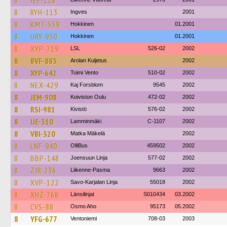
8
JEF-128
8
RYH-113
Ingves
2001
8
KMT-559
Hokkinen
01.2001
8
URY-930
Hokkinen
01.2001
8
XYP-719
LSL
526-02
2002
8
BVF-883
Arolan Kuljetus
2002
8
XYP-642
Toimi Vento
510-02
2002
8
NEX-429
Kaj Forsblom
9545
2002
8
JEM-908
Koiviston Oulu
472-02
2002
8
RSI-981
Kivistö
576-02
2002
8
IJE-310
Lamminmäki
C-1107
2002
8
VBI-320
Matka Mäkelä
2002
8
LNF-940
OlliBus
459502
2002
8
BBP-148
Joensuun Linja
577-02
2002
8
ZJR-236
Liikenne-Pasma
9663
2002
8
XVP-122
Savo-Karjalan Linja
55018
2002
8
XHZ-768
Länsilinjat
S010434
03.2002
8
CVS-88
Osmo Aho
95173
05.2002
8
YFG-677
Ventoniemi
708-03
2003