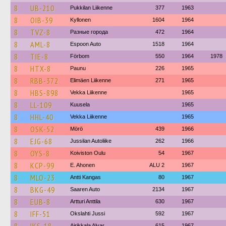
8
UB-210
Pukkilan Liikenne
377
1963
8
OIB-39
Kyllonen
1604
1964
8
TVZ-8
Разные города
472
1964
8
AML-8
Espoon Auto
1518
1964
8
TIE-8
Förbom
550
1964
1978
8
HTX-8
Paunu
226
1965
8
RBB-372
Elimäen Liikenne
271
1965
8
HBS-898
Vekka Liikenne
1965
8
LL-109
Kuusela
1965
8
HHL-40
Vekka Liikenne
1965
8
OSK-52
Mörö
439
1966
8
EJG-68
Jussilan Autoliike
262
1966
8
OYS-8
Koiviston Oulu
54
1967
8
KCP-99
E. Ahonen
ALU 2
1967
8
MLO-23
Antti Kangas
80
1967
8
BKG-49
Saaren Auto
2134
1967
8
EUB-8
Artturi Anttila
630
1967
8
IFF-51
Okslahti Jussi
592
1967
Airikkala Alvar
615
1967