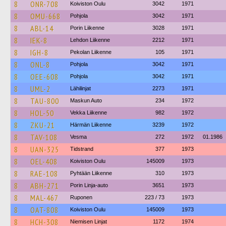
8
ONR-708
Koiviston Oulu
3042
1971
8
OMU-668
Pohjola
3042
1971
8
ABL-14
Porin Liikenne
3028
1971
8
IEK-8
Lehdon Liikenne
2212
1971
8
IGH-8
Pekolan Liikenne
105
1971
8
ONL-8
Pohjola
3042
1971
8
OEE-608
Pohjola
3042
1971
8
UML-2
Lähilinjat
2273
1971
8
TAU-800
Maskun Auto
234
1972
8
HOL-50
Vekka Liikenne
982
1972
8
ZKU-21
Härmän Liikenne
3239
1972
8
TAV-108
Vesma
272
1972
01.1986
8
UAN-325
Tidstrand
377
1973
8
OEL-408
Koiviston Oulu
145009
1973
8
RAE-108
Pyhtään Liikenne
310
1973
8
ABH-271
Porin Linja-auto
3651
1973
8
MAL-467
Ruponen
223 / 73
1973
8
OAT-808
Koiviston Oulu
145009
1973
8
HCH-308
Niemisen Linjat
1172
1974