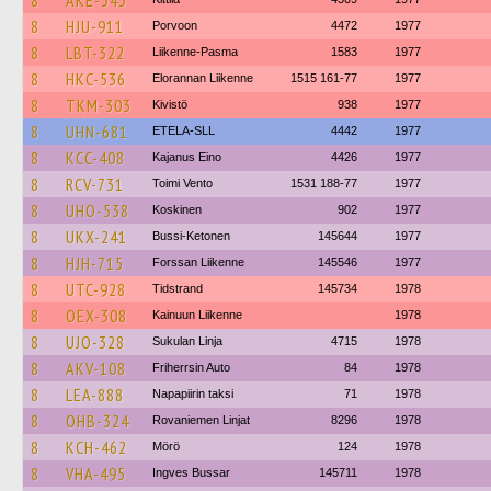
8
AKE-343
8
HJU-911
Porvoon
4472
1977
8
LBT-322
Liikenne-Pasma
1583
1977
8
HKC-536
Elorannan Liikenne
1515 161-77
1977
8
TKM-303
Kivistö
938
1977
8
UHN-681
ETELA-SLL
4442
1977
8
KCC-408
Kajanus Eino
4426
1977
8
RCV-731
Toimi Vento
1531 188-77
1977
8
UHO-538
Koskinen
902
1977
8
UKX-241
Bussi-Ketonen
145644
1977
8
HJH-715
Forssan Liikenne
145546
1977
8
UTC-928
Tidstrand
145734
1978
8
OEX-308
Kainuun Liikenne
1978
8
UJO-328
Sukulan Linja
4715
1978
8
AKV-108
Friherrsin Auto
84
1978
8
LEA-888
Napapiirin taksi
71
1978
8
OHB-324
Rovaniemen Linjat
8296
1978
8
KCH-462
Mörö
124
1978
8
VHA-495
Ingves Bussar
145711
1978