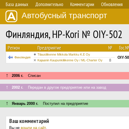
База данных
Дополнительно
Комментарии
Обновления
Автобусный транспорт
Финляндия, HP-Kori № OIY-502
Регион
Предприятие
№
Гос.
Tilausliikenne Mikkola Markku K.E Oy
OIY-5
Финляндия
8
Kajaanin Kaupunkiliikenne Oy / ML-Charter Oy
↑
2006 г.
Списан
↑
2002 г.
Передан в другое предприятие или на завод
↑
Январь 2000 г.
Поступил на предприятие
Ваш комментарий
Вы не
вошли на сайт
.