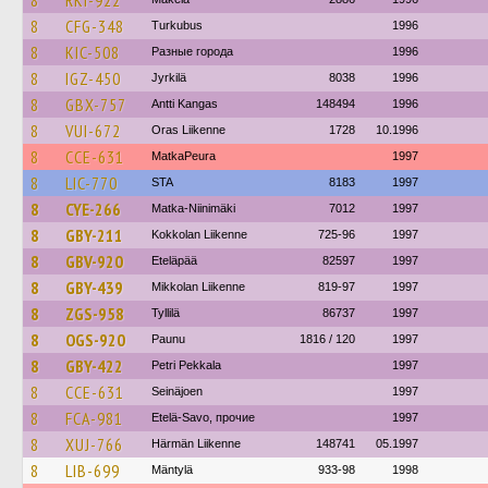
8
RKI-922
8
CFG-348
Turkubus
1996
8
KIC-508
Разные города
1996
8
IGZ-450
Jyrkilä
8038
1996
8
GBX-757
Antti Kangas
148494
1996
8
VUI-672
Oras Liikenne
1728
10.1996
8
CCE-631
MatkaPeura
1997
8
LIC-770
STA
8183
1997
8
CYE-266
Matka-Niinimäki
7012
1997
8
GBY-211
Kokkolan Liikenne
725-96
1997
8
GBV-920
Eteläpää
82597
1997
8
GBY-439
Mikkolan Liikenne
819-97
1997
8
ZGS-958
Tyllilä
86737
1997
8
OGS-920
Paunu
1816 / 120
1997
8
GBY-422
Petri Pekkala
1997
8
CCE-631
Seinäjoen
1997
8
FCA-981
Etelä-Savo, прочие
1997
8
XUJ-766
Härmän Liikenne
148741
05.1997
8
LIB-699
Mäntylä
933-98
1998