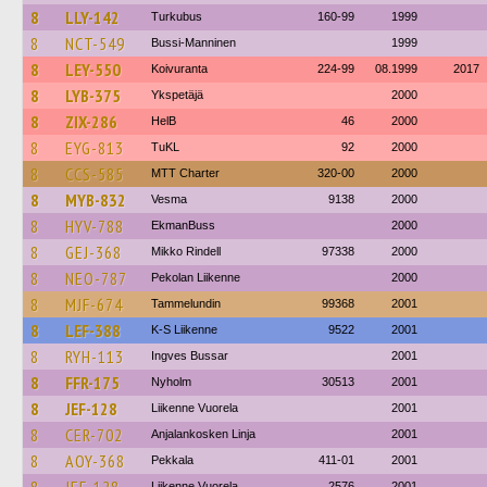
8
LLY-142
Turkubus
160-99
1999
8
NCT-549
Bussi-Manninen
1999
8
LEY-550
Koivuranta
224-99
08.1999
2017
8
LYB-375
Ykspetäjä
2000
8
ZIX-286
HelB
46
2000
8
EYG-813
TuKL
92
2000
8
CCS-585
MTT Charter
320-00
2000
8
MYB-832
Vesma
9138
2000
8
HYV-788
EkmanBuss
2000
8
GEJ-368
Mikko Rindell
97338
2000
8
NEO-787
Pekolan Liikenne
2000
8
MJF-674
Tammelundin
99368
2001
8
LEF-388
K-S Liikenne
9522
2001
8
RYH-113
Ingves Bussar
2001
8
FFR-175
Nyholm
30513
2001
8
JEF-128
Liikenne Vuorela
2001
8
CER-702
Anjalankosken Linja
2001
8
AOY-368
Pekkala
411-01
2001
Liikenne Vuorela
2576
2001