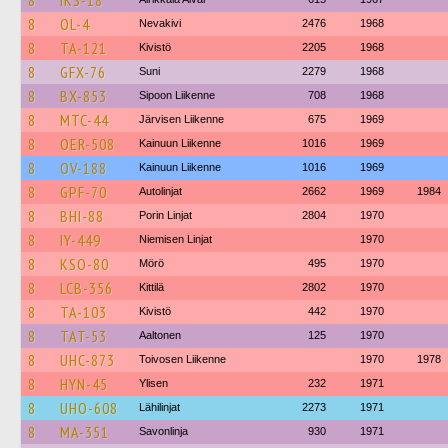
8
IKS-18
8
OL-4
Nevakivi
2476
1968
8
TA-121
Kivistö
2205
1968
8
GFX-76
Suni
2279
1968
8
BX-853
Sipoon Liikenne
708
1968
8
MTC-44
Järvisen Liikenne
675
1969
8
OER-508
Kainuun Liikenne
1016
1969
8
OV-188
Kainuun Liikenne
1016
1969
8
GPF-70
Autolinjat
2662
1969
1984
8
BHI-88
Porin Linjat
2804
1970
8
IY-449
Niemisen Linjat
1970
8
KSO-80
Mörö
495
1970
8
LCB-356
Kittilä
2802
1970
8
TA-103
Kivistö
442
1970
8
TAT-53
Aaltonen
125
1970
8
UHC-873
Toivosen Liikenne
1970
1978
8
HYN-45
Ylisen
232
1971
8
UHO-608
Lähilinjat
2273
1971
8
MA-351
Savonlinja
930
1971