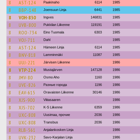
8
AST-124
Paakinaho
6114
1985
8
BBP-148
Joensuun Linja
6441
1985
8
VOH-830
Ingves
146831
1985
8
UVB-800
Pukkilan Liikenne
119191
1985
8
ROO-734
Eino Tuomala
6303
1985
8
VOJ-711
Dahl
1985
8
AST-124
Hämeen Linja
6114
1985
8
BNV-818
Lamminmäki
11087
1985
8
UUJ-221
Järvisen Liikenne
1986
8
VTP-224
Mustajärven
147128
1986
8
JMV-80
Osmo Aho
1160
1986
8
UVE-826
Разные города
1196
1986
8
EAV-615
Oravaisten Liikenne
30146
1986
8
XJS-900
Viitasaaren
1986
8
XJS-702
K-S Liikenne
6359
1986
8
UXC-808
Uusimaa, прочие
2036
1986
8
UXC-808
Transbus
2036
1986
8
RLB-561
Anjalankosken Linja
1986
8
UVK-232
Savo-Karjalan Linja
1986