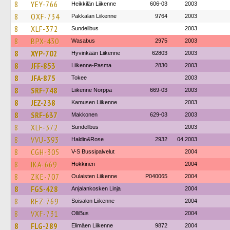
8
YEY-766
Heikkilän Liikenne
606-03
2003
8
OXF-734
Pakkalan Liikenne
9764
2003
8
XLF-372
Sundellbus
2003
8
BPX-430
Wasabus
2975
2003
8
XYP-702
Hyvinkään Liikenne
62803
2003
8
JFF-853
Liikenne-Pasma
2830
2003
8
JFA-875
Tokee
2003
8
SRF-748
Liikenne Norppa
669-03
2003
8
JEZ-238
Kamusen Liikenne
2003
8
SRF-637
Makkonen
629-03
2003
8
XLF-372
Sundellbus
2003
8
VVU-393
Haldin&Rose
2932
04.2003
8
CGH-305
V-S Bussipalvelut
2004
8
IKA-669
Hokkinen
2004
8
ZKE-707
Oulaisten Liikenne
P040065
2004
8
FGS-428
Anjalankosken Linja
2004
8
REZ-769
Soisalon Liikenne
2004
8
VXF-731
OlliBus
2004
8
FLG-289
Elimäen Liikenne
9872
2004