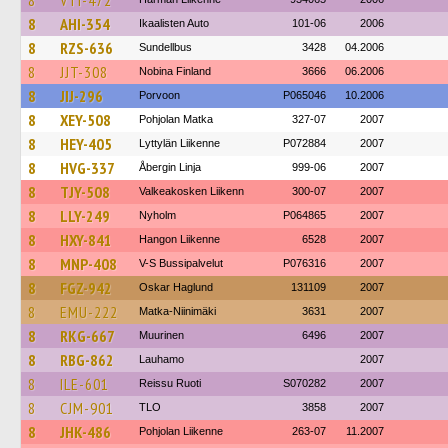
8
VTI-472
8
AHI-354
Ikaalisten Auto
101-06
2006
8
RZS-636
Sundellbus
3428
04.2006
8
JJT-308
Nobina Finland
3666
06.2006
8
JIJ-296
Porvoon
P065046
10.2006
8
XEY-508
Pohjolan Matka
327-07
2007
8
HEY-405
Lyttylän Liikenne
P072884
2007
8
HVG-337
Åbergin Linja
999-06
2007
8
TJY-508
Valkeakosken Liikenn
300-07
2007
8
LLY-249
Nyholm
P064865
2007
8
HXY-841
Hangon Liikenne
6528
2007
8
MNP-408
V-S Bussipalvelut
P076316
2007
8
FGZ-942
Oskar Haglund
131109
2007
8
EMU-222
Matka-Niinimäki
3631
2007
8
RKG-667
Muurinen
6496
2007
8
RBG-862
Lauhamo
2007
8
ILE-601
Reissu Ruoti
S070282
2007
8
CJM-901
TLO
3858
2007
8
JHK-486
Pohjolan Liikenne
263-07
11.2007