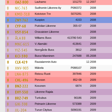
8
OAZ-800
Lauhamo
101270
12.2007
8
NIC-763
Sudhomin Liikenne Ay
P080372
2008
8
KMO-318
Koiviston Tre
S070281
2008
8
ZNY-762
Kuopion
4153
2008
8
CYP-68
Pukkilan Liikenne
355-07
2008
8
VSY-854
Oravaisten Liikenne
2008
8
ÅLA 88
Williams Buss
413780 543
2008
8
MNC-615
V. Alamäki
413641
2008
8
YIZ-545
Norrgårds Buss
3812
2008
8
KCI-590
Bussi-Manninen
247688
05.2008
8
CLX-429
Rautalammin Auto
12.2008
8
XNV-903
Mäkela
P088107
2009
8
LNA-875
Reissu Ruoti
397846
2009
8
CHL-496
Porvoon
852-09
2009
8
BNZ-222
Kosonen
6874
2009
8
EHY-530
Liikenne Rajala
2009
8
BRZ-749
Turkubus
90186
2009
8
GIK-398
Peimarin Liikenne
573388
2009
8
JJL-204
Turun Citybus
S090191
2009