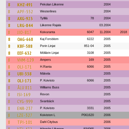
8
KHZ-491
Pekolan Liikenne
2004
8
APF-552
Westerlines
2004
8
AXG-923
Tyllilä
78
2004
8
LRG-844
Liikenne Rajala
03.2004
8
JJO-817
Koivuranta
6047
11.2004
2018
8
OAG-668
Kaj Forsblom
6222
2005
8
KBF-588
Porin Linjat
851-04
2005
8
EEF-632
Möllärin Linjat
3108
2005
8
VHM-129
Ampers
169
2005
8
OLI-171
H.Ranta
6066
2005
8
UBI-338
Mäkela
2005
8
OLI-171
P. Koivisto
6066
2005
8
ÅLU 811
Williams Buss
2005
8
ISI-169
Revon
2005
8
CYG-999
Svanbäck
2005
8
ENR-237
P. Koivisto
3331
2005
8
LZE-327
Koiviston L
P061620
2006
8
TPI-101
Dahl Citybus
2006
Härmän Liikenne
934065
2006