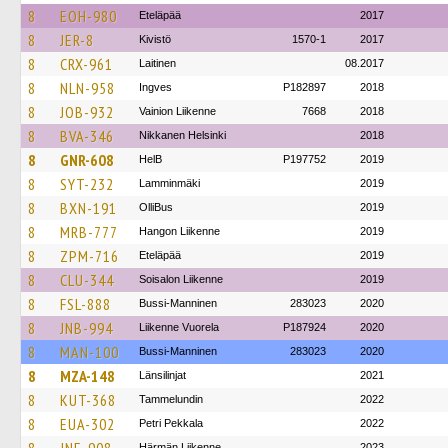
8
EOH-980
Eteläpää
2017
8
JER-8
Kivistö
1570-1
2017
8
CRX-961
Laitinen
08.2017
8
NLN-958
Ingves
P182897
2018
8
JOB-932
Vainion Liikenne
7668
2018
8
BVA-346
Nikkanen Helsinki
2018
8
GNR-608
HelB
P197752
2019
8
SYT-232
Lamminmäki
2019
8
BXN-191
OlliBus
2019
8
MRB-777
Hangon Liikenne
2019
8
ZPM-716
Eteläpää
2019
8
CLU-344
Soisalon Liikenne
2019
8
FSL-888
Bussi-Manninen
283023
2020
8
JNB-994
Liikenne Vuorela
P187924
2020
8
MAN-100
Bussi-Manninen
283023
2020
8
MZA-148
Länsilinjat
2021
8
KUT-368
Tammelundin
2022
8
EUA-302
Petri Pekkala
2022
Härmän Liikenne
2023