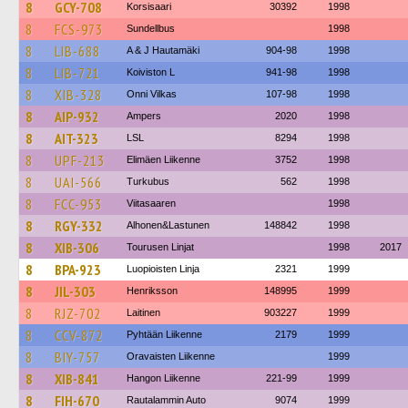
8
GCY-708
Korsisaari
30392
1998
8
FCS-973
Sundellbus
1998
8
LIB-688
A & J Hautamäki
904-98
1998
8
LIB-721
Koiviston L
941-98
1998
8
XIB-328
Onni Vilkas
107-98
1998
8
AIP-932
Ampers
2020
1998
8
AIT-323
LSL
8294
1998
8
UPF-213
Elimäen Liikenne
3752
1998
8
UAI-566
Turkubus
562
1998
8
FCC-953
Viitasaaren
1998
8
RGY-332
Alhonen&Lastunen
148842
1998
8
XIB-306
Tourusen Linjat
1998
2017
8
BPA-923
Luopioisten Linja
2321
1999
8
JIL-303
Henriksson
148995
1999
8
RJZ-702
Laitinen
903227
1999
8
CCV-872
Pyhtään Liikenne
2179
1999
8
BIY-757
Oravaisten Liikenne
1999
8
XIB-841
Hangon Liikenne
221-99
1999
8
FIH-670
Rautalammin Auto
9074
1999