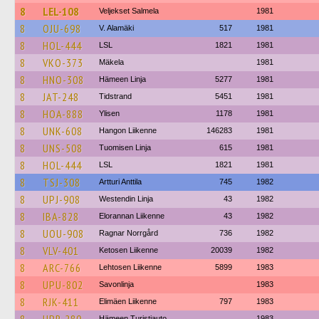
8
LEL-108
Veljekset Salmela
1981
8
OJU-698
V. Alamäki
517
1981
8
HOL-444
LSL
1821
1981
8
VKO-373
Mäkela
1981
8
HNO-308
Hämeen Linja
5277
1981
8
JAT-248
Tidstrand
5451
1981
8
HOA-888
Ylisen
1178
1981
8
UNK-608
Hangon Liikenne
146283
1981
8
UNS-508
Tuomisen Linja
615
1981
8
HOL-444
LSL
1821
1981
8
TSJ-308
Artturi Anttila
745
1982
8
UPJ-908
Westendin Linja
43
1982
8
IBA-828
Elorannan Liikenne
43
1982
8
UOU-908
Ragnar Norrgård
736
1982
8
VLV-401
Ketosen Liikenne
20039
1982
8
ARC-766
Lehtosen Liikenne
5899
1983
8
UPU-802
Savonlinja
1983
8
RJK-411
Elimäen Liikenne
797
1983
Hämeen Turistiauto
1983