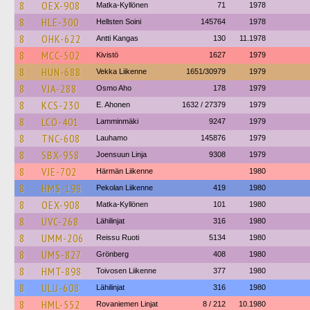
8
OEX-908
Matka-Kyllönen
71
1978
8
HLE-300
Hellsten Soini
145764
1978
8
OHK-622
Antti Kangas
130
11.1978
8
MCC-502
Kivistö
1627
1979
8
HUN-688
Vekka Liikenne
1651/30979
1979
8
VJA-288
Osmo Aho
178
1979
8
KCS-230
E. Ahonen
1632 / 27379
1979
8
LCO-401
Lamminmäki
9247
1979
8
TNC-608
Lauhamo
145876
1979
8
SBX-958
Joensuun Linja
9308
1979
8
VJE-702
Härmän Liikenne
1980
8
HMS-198
Pekolan Liikenne
419
1980
8
OEX-908
Matka-Kyllönen
101
1980
8
UVC-268
Lähilinjat
316
1980
8
UMM-206
Reissu Ruoti
5134
1980
8
UMS-827
Grönberg
408
1980
8
HMT-898
Toivosen Liikenne
377
1980
8
ULU-608
Lähilinjat
316
1980
8
HML-552
Rovaniemen Linjat
8 / 212
10.1980