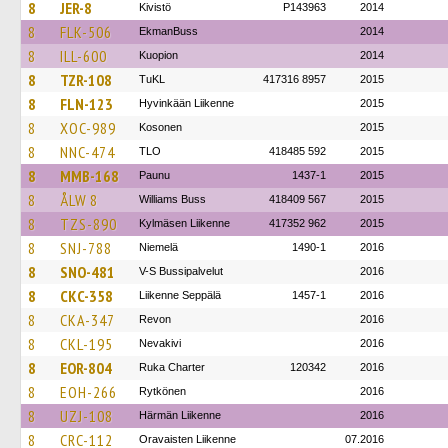
8
JER-8
Kivistö
P143963
2014
8
FLK-506
EkmanBuss
2014
8
ILL-600
Kuopion
2014
8
TZR-108
TuKL
417316 8957
2015
8
FLN-123
Hyvinkään Liikenne
2015
8
XOC-989
Kosonen
2015
8
NNC-474
TLO
418485 592
2015
8
MMB-168
Paunu
1437-1
2015
8
ÅLW 8
Williams Buss
418409 567
2015
8
TZS-890
Kylmäsen Liikenne
417352 962
2015
8
SNJ-788
Niemelä
1490-1
2016
8
SNO-481
V-S Bussipalvelut
2016
8
CKC-358
Liikenne Seppälä
1457-1
2016
8
CKA-347
Revon
2016
8
CKL-195
Nevakivi
2016
8
EOR-804
Ruka Charter
120342
2016
8
EOH-266
Rytkönen
2016
8
UZJ-108
Härmän Liikenne
2016
8
CRC-112
Oravaisten Liikenne
07.2016