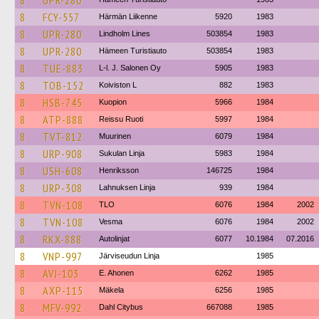
8
UPR-280
8
FCY-557
Härmän Liikenne
5920
1983
8
UPR-280
Lindholm Lines
503854
1983
8
UPR-280
Hämeen Turistiauto
503854
1983
8
TUE-883
L-l. J. Salonen Oy
5905
1983
8
TOB-152
Koiviston L
882
1983
8
HSB-745
Kuopion
5966
1984
8
ATP-888
Reissu Ruoti
5997
1984
8
TVT-812
Muurinen
6079
1984
8
URP-908
Sukulan Linja
5983
1984
8
USH-608
Henriksson
146725
1984
8
URP-308
Lahnuksen Linja
939
1984
8
TVN-108
TLO
6076
1984
2002
8
TVN-108
Vesma
6076
1984
2002
8
RKX-888
Autolinjat
6077
10.1984
07.2016
8
VNP-997
Järviseudun Linja
1985
8
AVJ-103
E. Ahonen
6262
1985
8
AXP-115
Mäkela
6256
1985
8
MFV-992
Dahl Citybus
667088
1985