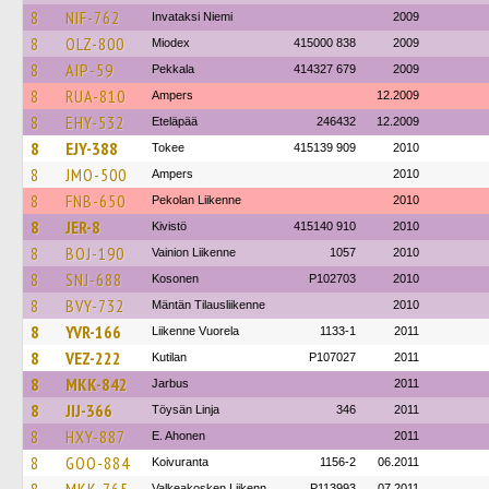
8
NIF-762
Invataksi Niemi
2009
8
OLZ-800
Miodex
415000 838
2009
8
AIP-59
Pekkala
414327 679
2009
8
RUA-810
Ampers
12.2009
8
EHY-532
Eteläpää
246432
12.2009
8
EJY-388
Tokee
415139 909
2010
8
JMO-500
Ampers
2010
8
FNB-650
Pekolan Liikenne
2010
8
JER-8
Kivistö
415140 910
2010
8
BOJ-190
Vainion Liikenne
1057
2010
8
SNJ-688
Kosonen
P102703
2010
8
BVY-732
Mäntän Tilausliikenne
2010
8
YVR-166
Liikenne Vuorela
1133-1
2011
8
VEZ-222
Kutilan
P107027
2011
8
MKK-842
Jarbus
2011
8
JIJ-366
Töysän Linja
346
2011
8
HXY-887
E. Ahonen
2011
8
GOO-884
Koivuranta
1156-2
06.2011
Valkeakosken Liikenn
P113993
07.2011