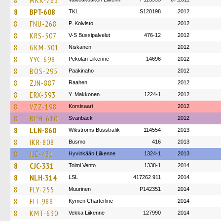
8
MKK-765
8
BPT-608
TKL
S120198
2012
8
FNU-268
P. Koivisto
2012
8
KRS-507
V-S Bussipalvelut
476-12
2012
8
GKM-301
Niskanen
2012
8
YYC-698
Pekolan Liikenne
14696
2012
8
BOS-295
Paakinaho
2012
8
ZJN-887
Raahen
2012
8
ERX-593
Y. Makkonen
1224-1
2012
8
VZZ-198
Korsisaari
2012
8
BPH-610
Svanbäck
2012
8
LLN-860
Wikströms Busstrafik
114554
2013
8
IKR-808
Busmo
416
2013
8
JJE-431
Hyvinkään Liikenne
1324-1
2013
8
CJC-331
Toimi Vento
1338-1
2014
8
NLH-314
LSL
417262 911
2014
8
FLY-255
Muurinen
P142351
2014
8
FLI-988
Kymen Charterline
2014
8
KMT-630
Vekka Liikenne
127990
2014