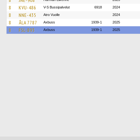
8
JNE-908
8
KVU-486
V-S Bussipalvelut
6918
2024
8
NNE-435
Atro Vuolle
2024
8
ÅLA 7787
Axbuss
1939-1
2025
8
FSL-893
Axbuss
1939-1
2025