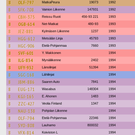
8
OLF-797
MatkaPeura
19073
1992
8
SFK-708
Vainion Liikenne
147931
1992
8
CBH-375
Reissu Ruoti
456-93 221
1993
8
OGB-614
Net-Matkat
480-93
1993
8
JEZ-881
Kylmäsen Liikenne
1237
1993
8
HGG-612
Metsälän Linja
45793
1993
8
HGC-906
Etelä-Pohjanmaa
7660
1993
8
SVF-601
Y. Makkonen
1994
8
ILG-834
Mynäliikenne
2402
1994
8
UFY-932
Länsilinjat
51394
1994
8
SGC-168
Lähilinjat
1994
8
JBM-886
Saaren Auto
7841
1994
8
EUG-171
Wasabus
148304
1994
8
KGJ-165
E. Ahonen
1483
1994
8
ZZC-427
Veolia Finland
1347
1994
8
NAU-138
Pohjolan Liikenne
1994
8
OLF-794
Etelä-Pohjanmaa
22346
1994
8
SYO-808
Lauhamo
800032
1994
8
VFX-814
Koiviston L
1994