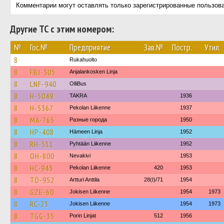
Комментарии могут оставлять только зарегистрированные пользов
Другие ТС с этим номером:
№
Гос.№
Предприятие
Зав.№
Постр.
Утил.
8
Rukahuolto
8
FBJ-305
Anjalankosken Linja
8
LNF-940
OlliBus
8
H-5049
TAKRA
1936
8
H-5367
Pekolan Liikenne
1937
8
MA-765
Разные города
1950
8
HP-408
Hämeen Linja
1952
8
RH-511
Pyhtään Liikenne
1952
8
OH-800
Nevakivi
1953
8
HC-943
Pekolan Liikenne
420
1953
8
TÖ-952
Artturi Anttila
28(I)/71
1954
8
GZE-60
Jokisen Liikenne
1954
1973
8
RC-23
Jokisen Liikenne
1954
1973
8
TGG-35
Porin Linjat
512
1956