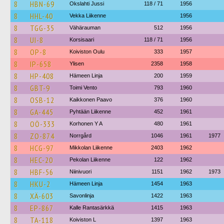
8
HBN-69
Okslahti Jussi
118 / 71
1956
8
HHL-40
Vekka Liikenne
1956
8
TGG-35
Vähärauman
512
1956
8
UI-8
Korsisaari
118 / 71
1956
8
OP-8
Koiviston Oulu
333
1957
8
IP-658
Ylisen
2358
1958
8
HP-408
Hämeen Linja
200
1959
8
GBT-9
Toimi Vento
793
1960
8
OSB-12
Kaikkonen Paavo
376
1960
8
GA-445
Pyhtään Liikenne
452
1961
8
OÖ-333
Korhonen Y A
480
1961
8
ZO-874
Norrgård
1046
1961
1977
8
HCG-97
Mikkolan Liikenne
2403
1962
8
HEC-20
Pekolan Liikenne
122
1962
8
HBF-56
Niinivuori
1151
1962
1973
8
HKU-2
Hämeen Linja
1454
1963
8
XÄ-603
Savonlinja
1422
1963
8
EP-867
Kalle Rantasärkkä
1415
1963
8
TA-118
Koiviston L
1397
1963