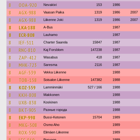
8
OOA-920
Nevakivi
153
1986
8
AGX-988
Vaasan Paika
1319
1986
2007
8
AGX-988
Liikenne Joki
1319
1986
2007
8
LKA-188
A-Bus
1987
8
ECR-808
Lauhamo
1987
8
IEF-511
Charter Saarela
15847
1987
8
RNC-810
Kaj Forsblom
147238
1987
8
ZAP-412
Wasabus
418
1987
8
MHK-723
Saresma
2116
1987
8
AGF-539
Vekka Liikenne
1988
8
TOB-158
Soisalon Liikenne
147382
1988
8
KOZ-559
Lamminmäki
527 / 166
1988
8
KKH-808
Makkonen
1988
8
UXB-838
Koskinen
1988
8
BKT-905
Разные города
1988
8
EKP-998
Bussi-Ketonen
15704
1989
8
MKG-508
Osmo Aho
1989
8
ROX-590
Elimäen Liikenne
1989
Porvoon
1989