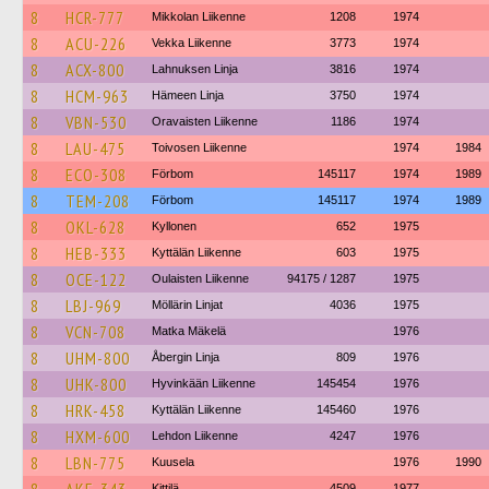
8
HCR-777
Mikkolan Liikenne
1208
1974
8
ACU-226
Vekka Liikenne
3773
1974
8
ACX-800
Lahnuksen Linja
3816
1974
8
HCM-963
Hämeen Linja
3750
1974
8
VBN-530
Oravaisten Liikenne
1186
1974
8
LAU-475
Toivosen Liikenne
1974
1984
8
ECO-308
Förbom
145117
1974
1989
8
TEM-208
Förbom
145117
1974
1989
8
OKL-628
Kyllonen
652
1975
8
HEB-333
Kyttälän Liikenne
603
1975
8
OCE-122
Oulaisten Liikenne
94175 / 1287
1975
8
LBJ-969
Möllärin Linjat
4036
1975
8
VCN-708
Matka Mäkelä
1976
8
UHM-800
Åbergin Linja
809
1976
8
UHK-800
Hyvinkään Liikenne
145454
1976
8
HRK-458
Kyttälän Liikenne
145460
1976
8
HXM-600
Lehdon Liikenne
4247
1976
8
LBN-775
Kuusela
1976
1990
Kittilä
4509
1977