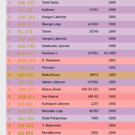
8
FAB-223
Toimi Vento
1990
8
JAJ-701
Kyllonen
17241
1990
8
ZHP-268
Hangon Liikenne
1990
8
BFB-713
Åbergin Linja
147603
1990
8
IFL-254
Tokee
16740
1990
8
ZHP-268
Hangon Liikenne
1990
8
BNE-540
Satakunta, прочие
1990
8
BFB-543
Koiviston L
147651
03.1990
8
BGN-319
E. Rantanen
1991
8
HFR-524
Porvoon
1991
8
OLF-797
MatkaPeura
19073
1992
8
SFK-708
Vainion Liikenne
147931
1992
8
CBH-375
Reissu Ruoti
456-93 221
1993
8
OGB-614
Net-Matkat
480-93
1993
8
JEZ-881
Kylmäsen Liikenne
1237
1993
8
HGG-612
Metsälän Linja
45793
1993
8
HGC-906
Etelä-Pohjanmaa
7660
1993
8
SVF-601
Y. Makkonen
1994
8
ILG-834
Mynäliikenne
2402
1994