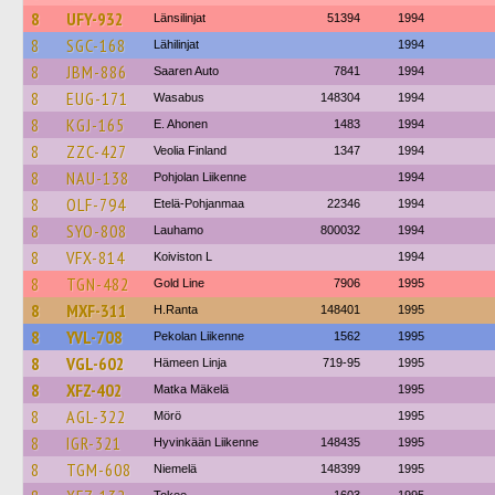
8
UFY-932
Länsilinjat
51394
1994
8
SGC-168
Lähilinjat
1994
8
JBM-886
Saaren Auto
7841
1994
8
EUG-171
Wasabus
148304
1994
8
KGJ-165
E. Ahonen
1483
1994
8
ZZC-427
Veolia Finland
1347
1994
8
NAU-138
Pohjolan Liikenne
1994
8
OLF-794
Etelä-Pohjanmaa
22346
1994
8
SYO-808
Lauhamo
800032
1994
8
VFX-814
Koiviston L
1994
8
TGN-482
Gold Line
7906
1995
8
MXF-311
H.Ranta
148401
1995
8
YVL-708
Pekolan Liikenne
1562
1995
8
VGL-602
Hämeen Linja
719-95
1995
8
XFZ-402
Matka Mäkelä
1995
8
AGL-322
Mörö
1995
8
IGR-321
Hyvinkään Liikenne
148435
1995
8
TGM-608
Niemelä
148399
1995