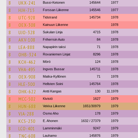
8
UKX-241
Bussi-Ketonen
145644
1977
8
HJH-715
Forssan Liikenne
145546
1977
8
UTC-928
Tidstrand
145734
1978
8
OEX-308
Kainuun Liikenne
1978
8
UJO-328
Sukulan Linja
4715
1978
8
AKV-108
Friherrsin Auto
84
1978
8
LEA-888
Napapiirin taksi
71
1978
8
OHB-324
Rovaniemen Linjat
8296
1978
8
KCH-462
Mörö
124
1978
8
VHA-495
Ingves Bussar
145711
1978
8
OEX-908
Matka-Kyllönen
71
1978
8
HLE-300
Hellsten Soini
145764
1978
8
OHK-622
Antti Kangas
130
11.1978
8
MCC-502
Kivistö
1627
1979
8
HUN-688
Vekka Liikenne
1651/30979
1979
8
VJA-288
Osmo Aho
178
1979
8
KCS-230
E. Ahonen
1632 / 27379
1979
8
LCO-401
Lamminmäki
9247
1979
8
TNC-608
Lauhamo
145876
1979