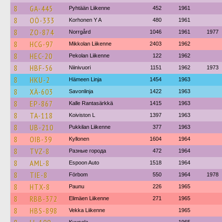
8
GA-445
Pyhtään Liikenne
452
1961
8
OÖ-333
Korhonen Y A
480
1961
8
ZO-874
Norrgård
1046
1961
1977
8
HCG-97
Mikkolan Liikenne
2403
1962
8
HEC-20
Pekolan Liikenne
122
1962
8
HBF-56
Niinivuori
1151
1962
1973
8
HKU-2
Hämeen Linja
1454
1963
8
XÄ-603
Savonlinja
1422
1963
8
EP-867
Kalle Rantasärkkä
1415
1963
8
TA-118
Koiviston L
1397
1963
8
UB-210
Pukkilan Liikenne
377
1963
8
OIB-39
Kyllonen
1604
1964
8
TVZ-8
Разные города
472
1964
8
AML-8
Espoon Auto
1518
1964
8
TIE-8
Förbom
550
1964
1978
8
HTX-8
Paunu
226
1965
8
RBB-372
Elimäen Liikenne
271
1965
8
HBS-898
Vekka Liikenne
1965