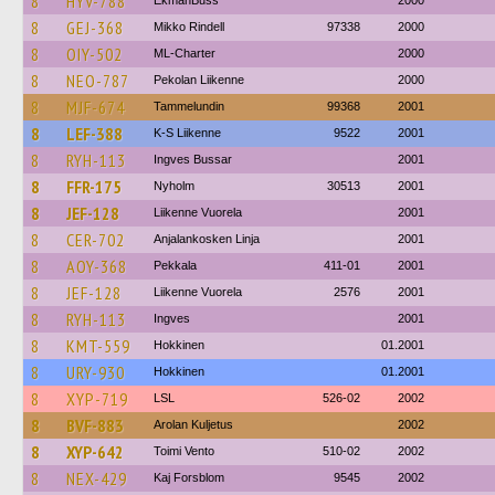
8
HYV-788
EkmanBuss
2000
8
GEJ-368
Mikko Rindell
97338
2000
8
OIY-502
ML-Charter
2000
8
NEO-787
Pekolan Liikenne
2000
8
MJF-674
Tammelundin
99368
2001
8
LEF-388
K-S Liikenne
9522
2001
8
RYH-113
Ingves Bussar
2001
8
FFR-175
Nyholm
30513
2001
8
JEF-128
Liikenne Vuorela
2001
8
CER-702
Anjalankosken Linja
2001
8
AOY-368
Pekkala
411-01
2001
8
JEF-128
Liikenne Vuorela
2576
2001
8
RYH-113
Ingves
2001
8
KMT-559
Hokkinen
01.2001
8
URY-930
Hokkinen
01.2001
8
XYP-719
LSL
526-02
2002
8
BVF-883
Arolan Kuljetus
2002
8
XYP-642
Toimi Vento
510-02
2002
8
NEX-429
Kaj Forsblom
9545
2002