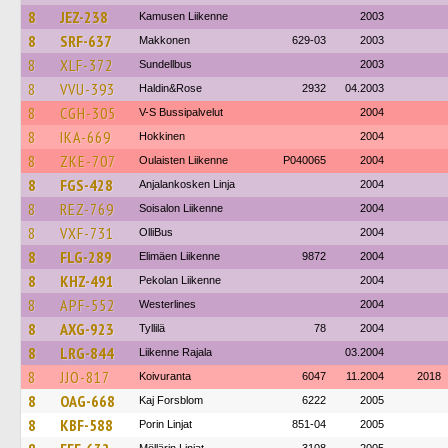
8
JEZ-238
Kamusen Liikenne
2003
8
SRF-637
Makkonen
629-03
2003
8
XLF-372
Sundellbus
2003
8
VVU-393
Haldin&Rose
2932
04.2003
8
CGH-305
V-S Bussipalvelut
2004
8
IKA-669
Hokkinen
2004
8
ZKE-707
Oulaisten Liikenne
P040065
2004
8
FGS-428
Anjalankosken Linja
2004
8
REZ-769
Soisalon Liikenne
2004
8
VXF-731
OlliBus
2004
8
FLG-289
Elimäen Liikenne
9872
2004
8
KHZ-491
Pekolan Liikenne
2004
8
APF-552
Westerlines
2004
8
AXG-923
Tyllilä
78
2004
8
LRG-844
Liikenne Rajala
03.2004
8
JJO-817
Koivuranta
6047
11.2004
2018
8
OAG-668
Kaj Forsblom
6222
2005
8
KBF-588
Porin Linjat
851-04
2005