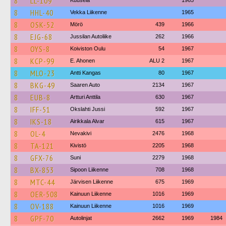
8
LL-109
Kuusela
1965
8
HHL-40
Vekka Liikenne
1965
8
OSK-52
Mörö
439
1966
8
EJG-68
Jussilan Autoliike
262
1966
8
OYS-8
Koiviston Oulu
54
1967
8
KCP-99
E. Ahonen
ALU 2
1967
8
MLO-23
Antti Kangas
80
1967
8
BKG-49
Saaren Auto
2134
1967
8
EUB-8
Artturi Anttila
630
1967
8
IFF-51
Okslahti Jussi
592
1967
8
IKS-18
Airikkala Alvar
615
1967
8
OL-4
Nevakivi
2476
1968
8
TA-121
Kivistö
2205
1968
8
GFX-76
Suni
2279
1968
8
BX-853
Sipoon Liikenne
708
1968
8
MTC-44
Järvisen Liikenne
675
1969
8
OER-508
Kainuun Liikenne
1016
1969
8
OV-188
Kainuun Liikenne
1016
1969
8
GPF-70
Autolinjat
2662
1969
1984