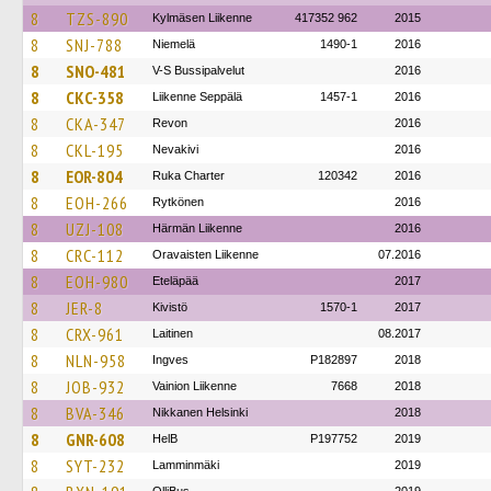
8
TZS-890
Kylmäsen Liikenne
417352 962
2015
8
SNJ-788
Niemelä
1490-1
2016
8
SNO-481
V-S Bussipalvelut
2016
8
CKC-358
Liikenne Seppälä
1457-1
2016
8
CKA-347
Revon
2016
8
CKL-195
Nevakivi
2016
8
EOR-804
Ruka Charter
120342
2016
8
EOH-266
Rytkönen
2016
8
UZJ-108
Härmän Liikenne
2016
8
CRC-112
Oravaisten Liikenne
07.2016
8
EOH-980
Eteläpää
2017
8
JER-8
Kivistö
1570-1
2017
8
CRX-961
Laitinen
08.2017
8
NLN-958
Ingves
P182897
2018
8
JOB-932
Vainion Liikenne
7668
2018
8
BVA-346
Nikkanen Helsinki
2018
8
GNR-608
HelB
P197752
2019
8
SYT-232
Lamminmäki
2019