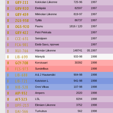
8
GBY-211
Kokkolan Liikenne
725-96
1997
8
GBV-920
Eteläpää
82597
1997
8
GBY-439
Mikkolan Liikenne
819-97
1997
8
ZGS-958
Tyllilä
86737
1997
8
OGS-920
Paunu
1816 / 120
1997
8
GBY-422
Petri Pekkala
1997
8
CCE-631
Seinäjoen
1997
8
FCA-981
Etelä-Savo, прочие
1997
8
XUJ-766
Härmän Liikenne
148741
05.1997
8
LIB-699
Mäntylä
933-98
1998
8
GCY-708
Korsisaari
30392
1998
8
FCS-973
Sundellbus
1998
8
LIB-688
A & J Hautamäki
904-98
1998
8
LIB-721
Koiviston L
941-98
1998
8
XIB-328
Onni Vilkas
107-98
1998
8
AIP-932
Ampers
2020
1998
8
AIT-323
LSL
8294
1998
8
UPF-213
Elimäen Liikenne
3752
1998
8
UAI-566
Turkubus
562
1998