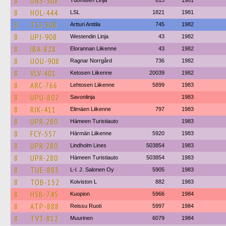
8
UNS-508
Tuomisen Linja
615
1981
8
HOL-444
LSL
1821
1981
8
TSJ-308
Artturi Anttila
745
1982
8
UPJ-908
Westendin Linja
43
1982
8
IBA-828
Elorannan Liikenne
43
1982
8
UOU-908
Ragnar Norrgård
736
1982
8
VLV-401
Ketosen Liikenne
20039
1982
8
ARC-766
Lehtosen Liikenne
5899
1983
8
UPU-802
Savonlinja
1983
8
RJK-411
Elimäen Liikenne
797
1983
8
UPR-280
Hämeen Turistiauto
1983
8
FCY-557
Härmän Liikenne
5920
1983
8
UPR-280
Lindholm Lines
503854
1983
8
UPR-280
Hämeen Turistiauto
503854
1983
8
TUE-883
L-l. J. Salonen Oy
5905
1983
8
TOB-152
Koiviston L
882
1983
8
HSB-745
Kuopion
5966
1984
8
ATP-888
Reissu Ruoti
5997
1984
8
TVT-812
Muurinen
6079
1984