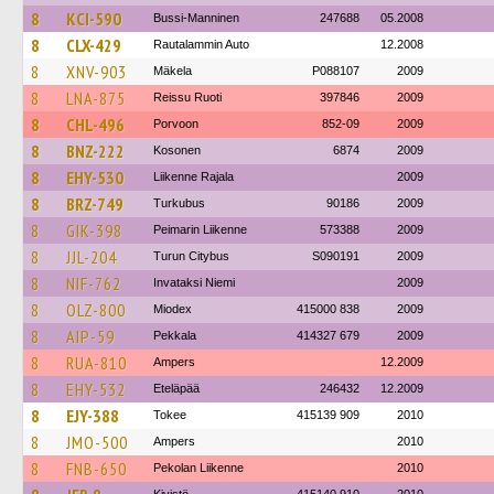
8
KCI-590
Bussi-Manninen
247688
05.2008
8
CLX-429
Rautalammin Auto
12.2008
8
XNV-903
Mäkela
P088107
2009
8
LNA-875
Reissu Ruoti
397846
2009
8
CHL-496
Porvoon
852-09
2009
8
BNZ-222
Kosonen
6874
2009
8
EHY-530
Liikenne Rajala
2009
8
BRZ-749
Turkubus
90186
2009
8
GIK-398
Peimarin Liikenne
573388
2009
8
JJL-204
Turun Citybus
S090191
2009
8
NIF-762
Invataksi Niemi
2009
8
OLZ-800
Miodex
415000 838
2009
8
AIP-59
Pekkala
414327 679
2009
8
RUA-810
Ampers
12.2009
8
EHY-532
Eteläpää
246432
12.2009
8
EJY-388
Tokee
415139 909
2010
8
JMO-500
Ampers
2010
8
FNB-650
Pekolan Liikenne
2010