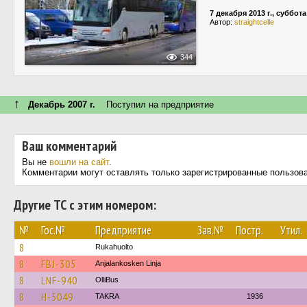
7 декабря 2013 г., суббота
Автор:
straightcelle
344
↑
Декабрь 2007 г.
Поступил на предприятие
Ваш комментарий
Вы не
вошли на сайт
.
Комментарии могут оставлять только зарегистрированные пользов
Другие ТС с этим номером:
№
Гос.№
Предприятие
Зав.№
Постр.
Утил.
8
Rukahuolto
8
FBJ-305
Anjalankosken Linja
8
LNF-940
OlliBus
8
H-5049
TAKRA
1936