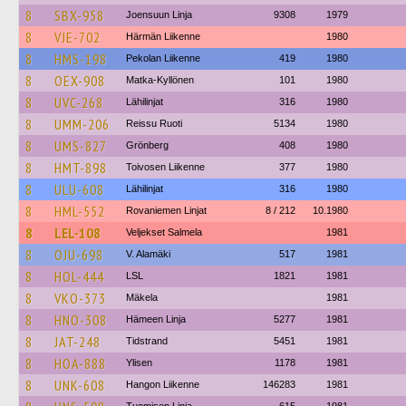
8
SBX-958
Joensuun Linja
9308
1979
8
VJE-702
Härmän Liikenne
1980
8
HMS-198
Pekolan Liikenne
419
1980
8
OEX-908
Matka-Kyllönen
101
1980
8
UVC-268
Lähilinjat
316
1980
8
UMM-206
Reissu Ruoti
5134
1980
8
UMS-827
Grönberg
408
1980
8
HMT-898
Toivosen Liikenne
377
1980
8
ULU-608
Lähilinjat
316
1980
8
HML-552
Rovaniemen Linjat
8 / 212
10.1980
8
LEL-108
Veljekset Salmela
1981
8
OJU-698
V. Alamäki
517
1981
8
HOL-444
LSL
1821
1981
8
VKO-373
Mäkela
1981
8
HNO-308
Hämeen Linja
5277
1981
8
JAT-248
Tidstrand
5451
1981
8
HOA-888
Ylisen
1178
1981
8
UNK-608
Hangon Liikenne
146283
1981