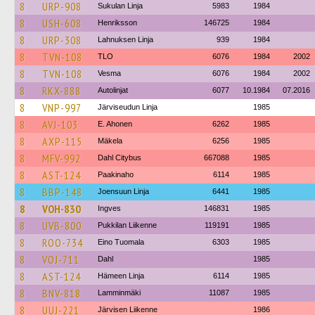
8
URP-908
Sukulan Linja
5983
1984
8
USH-608
Henriksson
146725
1984
8
URP-308
Lahnuksen Linja
939
1984
8
TVN-108
TLO
6076
1984
2002
8
TVN-108
Vesma
6076
1984
2002
8
RKX-888
Autolinjat
6077
10.1984
07.2016
8
VNP-997
Järviseudun Linja
1985
8
AVJ-103
E. Ahonen
6262
1985
8
AXP-115
Mäkela
6256
1985
8
MFV-992
Dahl Citybus
667088
1985
8
AST-124
Paakinaho
6114
1985
8
BBP-148
Joensuun Linja
6441
1985
8
VOH-830
Ingves
146831
1985
8
UVB-800
Pukkilan Liikenne
119191
1985
8
ROO-734
Eino Tuomala
6303
1985
8
VOJ-711
Dahl
1985
8
AST-124
Hämeen Linja
6114
1985
8
BNV-818
Lamminmäki
11087
1985
8
UUJ-221
Järvisen Liikenne
1986