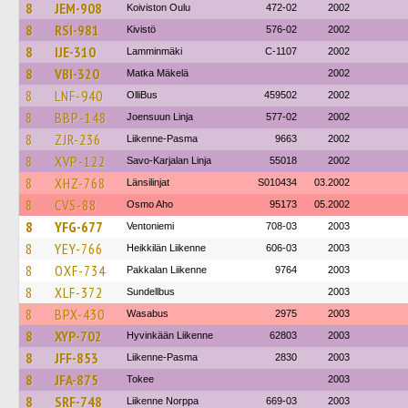
8
JEM-908
Koiviston Oulu
472-02
2002
8
RSI-981
Kivistö
576-02
2002
8
IJE-310
Lamminmäki
C-1107
2002
8
VBI-320
Matka Mäkelä
2002
8
LNF-940
OlliBus
459502
2002
8
BBP-148
Joensuun Linja
577-02
2002
8
ZJR-236
Liikenne-Pasma
9663
2002
8
XVP-122
Savo-Karjalan Linja
55018
2002
8
XHZ-768
Länsilinjat
S010434
03.2002
8
CVS-88
Osmo Aho
95173
05.2002
8
YFG-677
Ventoniemi
708-03
2003
8
YEY-766
Heikkilän Liikenne
606-03
2003
8
OXF-734
Pakkalan Liikenne
9764
2003
8
XLF-372
Sundellbus
2003
8
BPX-430
Wasabus
2975
2003
8
XYP-702
Hyvinkään Liikenne
62803
2003
8
JFF-853
Liikenne-Pasma
2830
2003
8
JFA-875
Tokee
2003
8
SRF-748
Liikenne Norppa
669-03
2003