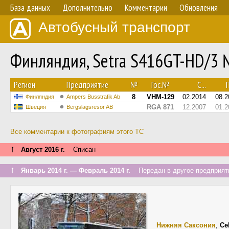
База данных
Дополнительно
Комментарии
Обновления
Автобусный транспорт
Финляндия, Setra S416GT-HD/3 
Регион
Предприятие
№
Гос.№
С...
П
8
VHM-129
02.2014
08.2
Финляндия
Ampers Busstrafik Ab
RGA 871
12.2007
01.2
Швеция
Bergslagsresor AB
Все комментарии к фотографиям этого ТС
↑
Август 2016 г.
Списан
↑
Январь 2014 г. — Февраль 2014 г.
Передан в другое предприяти
Нижняя Саксония
,
Ce