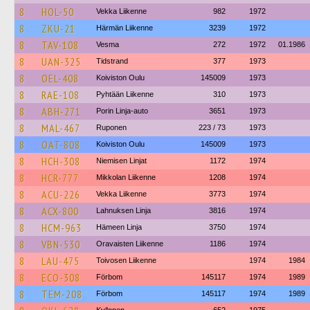
8
HOL-50
Vekka Liikenne
982
1972
8
ZKU-21
Härmän Liikenne
3239
1972
8
TAV-108
Vesma
272
1972
01.1986
8
UAN-325
Tidstrand
377
1973
8
OEL-408
Koiviston Oulu
145009
1973
8
RAE-108
Pyhtään Liikenne
310
1973
8
ABH-271
Porin Linja-auto
3651
1973
8
MAL-467
Ruponen
223 / 73
1973
8
OAT-808
Koiviston Oulu
145009
1973
8
HCH-308
Niemisen Linjat
1172
1974
8
HCR-777
Mikkolan Liikenne
1208
1974
8
ACU-226
Vekka Liikenne
3773
1974
8
ACX-800
Lahnuksen Linja
3816
1974
8
HCM-963
Hämeen Linja
3750
1974
8
VBN-530
Oravaisten Liikenne
1186
1974
8
LAU-475
Toivosen Liikenne
1974
1984
8
ECO-308
Förbom
145117
1974
1989
8
TEM-208
Förbom
145117
1974
1989