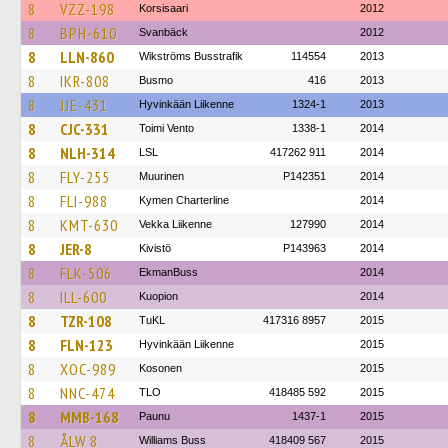
8
VZZ-198
Korsisaari
2012
8
BPH-610
Svanbäck
2012
8
LLN-860
Wikströms Busstrafik
114554
2013
8
IKR-808
Busmo
416
2013
8
JJE-431
Hyvinkään Liikenne
1324-1
2013
8
CJC-331
Toimi Vento
1338-1
2014
8
NLH-314
LSL
417262 911
2014
8
FLY-255
Muurinen
P142351
2014
8
FLI-988
Kymen Charterline
2014
8
KMT-630
Vekka Liikenne
127990
2014
8
JER-8
Kivistö
P143963
2014
8
FLK-506
EkmanBuss
2014
8
ILL-600
Kuopion
2014
8
TZR-108
TuKL
417316 8957
2015
8
FLN-123
Hyvinkään Liikenne
2015
8
XOC-989
Kosonen
2015
8
NNC-474
TLO
418485 592
2015
8
MMB-168
Paunu
1437-1
2015
8
ÅLW 8
Williams Buss
418409 567
2015