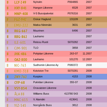
8
LLY-249
Nyholm
P064865
2007
8
HXY-841
Hangon Liikenne
6528
2007
8
MNP-408
V-S Bussipalvelut
P076316
2007
8
FGZ-942
Oskar Haglund
131109
2007
8
EMU-222
Matka-Niinimäki
3631
2007
8
RKG-667
Muurinen
6496
2007
8
RBG-862
Lauhamo
2007
8
ILE-601
Reissu Ruoti
S070282
2007
8
CJM-901
TLO
3858
2007
8
JHK-486
Pohjolan Liikenne
263-07
11.2007
8
OAZ-800
Lauhamo
101270
12.2007
8
NIC-763
Sudhomin Liikenne Ay
P080372
2008
8
KMO-318
Koiviston Tre
S070281
2008
8
ZNY-762
Kuopion
4153
2008
8
CYP-68
Pukkilan Liikenne
355-07
2008
8
VSY-854
Oravaisten Liikenne
2008
8
ÅLA 88
Williams Buss
413780 543
2008
8
MNC-615
V. Alamäki
413641
2008
8
YIZ-545
Norrgårds Buss
3812
2008