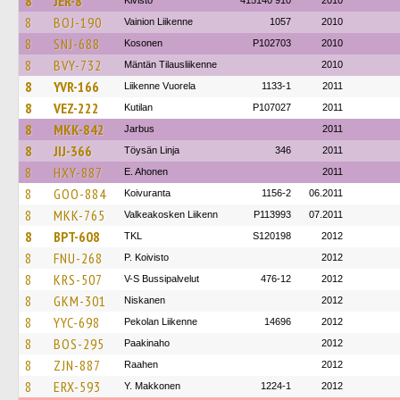
8
JER-8
Kivistö
415140 910
2010
8
BOJ-190
Vainion Liikenne
1057
2010
8
SNJ-688
Kosonen
P102703
2010
8
BVY-732
Mäntän Tilausliikenne
2010
8
YVR-166
Liikenne Vuorela
1133-1
2011
8
VEZ-222
Kutilan
P107027
2011
8
MKK-842
Jarbus
2011
8
JIJ-366
Töysän Linja
346
2011
8
HXY-887
E. Ahonen
2011
8
GOO-884
Koivuranta
1156-2
06.2011
8
MKK-765
Valkeakosken Liikenn
P113993
07.2011
8
BPT-608
TKL
S120198
2012
8
FNU-268
P. Koivisto
2012
8
KRS-507
V-S Bussipalvelut
476-12
2012
8
GKM-301
Niskanen
2012
8
YYC-698
Pekolan Liikenne
14696
2012
8
BOS-295
Paakinaho
2012
8
ZJN-887
Raahen
2012
8
ERX-593
Y. Makkonen
1224-1
2012