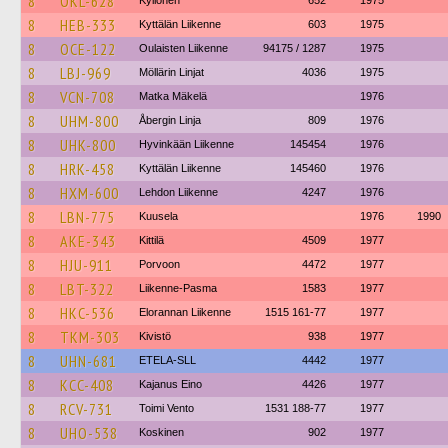
8
OKL-628
Kyllonen
652
1975
8
HEB-333
Kyttälän Liikenne
603
1975
8
OCE-122
Oulaisten Liikenne
94175 / 1287
1975
8
LBJ-969
Möllärin Linjat
4036
1975
8
VCN-708
Matka Mäkelä
1976
8
UHM-800
Åbergin Linja
809
1976
8
UHK-800
Hyvinkään Liikenne
145454
1976
8
HRK-458
Kyttälän Liikenne
145460
1976
8
HXM-600
Lehdon Liikenne
4247
1976
8
LBN-775
Kuusela
1976
1990
8
AKE-343
Kittilä
4509
1977
8
HJU-911
Porvoon
4472
1977
8
LBT-322
Liikenne-Pasma
1583
1977
8
HKC-536
Elorannan Liikenne
1515 161-77
1977
8
TKM-303
Kivistö
938
1977
8
UHN-681
ETELA-SLL
4442
1977
8
KCC-408
Kajanus Eino
4426
1977
8
RCV-731
Toimi Vento
1531 188-77
1977
8
UHO-538
Koskinen
902
1977