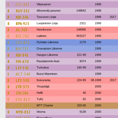
8
FCC-953
Viitasaaren
1998
8
RGY-332
Alhonen&Lastunen
148842
1998
8
XIB-306
Tourusen Linjat
1998
2017
8
BPA-923
Luopioisten Linja
2321
1999
8
JIL-303
Henriksson
148995
1999
8
RJZ-702
Laitinen
903227
1999
8
CCV-872
Pyhtään Liikenne
2179
1999
8
BIY-757
Oravaisten Liikenne
1999
8
XIB-841
Hangon Liikenne
221-99
1999
8
FIH-670
Rautalammin Auto
9074
1999
8
LLY-142
Turkubus
160-99
1999
8
NCT-549
Bussi-Manninen
1999
8
LEY-550
Koivuranta
224-99
08.1999
2017
8
LYB-375
Ykspetäjä
2000
8
ZIX-286
HelB
46
2000
8
EYG-813
TuKL
92
2000
8
CCS-585
MTT Charter
320-00
2000
8
MYB-832
Vesma
9138
2000