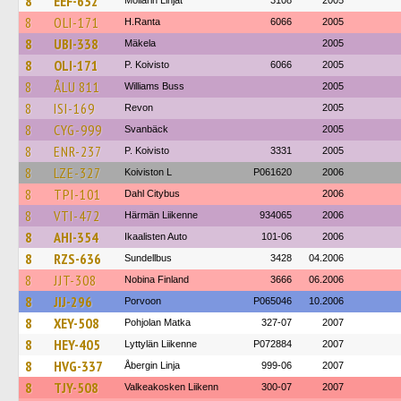
8
EEF-632
Möllärin Linjat
3108
2005
8
OLI-171
H.Ranta
6066
2005
8
UBI-338
Mäkela
2005
8
OLI-171
P. Koivisto
6066
2005
8
ÅLU 811
Williams Buss
2005
8
ISI-169
Revon
2005
8
CYG-999
Svanbäck
2005
8
ENR-237
P. Koivisto
3331
2005
8
LZE-327
Koiviston L
P061620
2006
8
TPI-101
Dahl Citybus
2006
8
VTI-472
Härmän Liikenne
934065
2006
8
AHI-354
Ikaalisten Auto
101-06
2006
8
RZS-636
Sundellbus
3428
04.2006
8
JJT-308
Nobina Finland
3666
06.2006
8
JIJ-296
Porvoon
P065046
10.2006
8
XEY-508
Pohjolan Matka
327-07
2007
8
HEY-405
Lyttylän Liikenne
P072884
2007
8
HVG-337
Åbergin Linja
999-06
2007
8
TJY-508
Valkeakosken Liikenn
300-07
2007