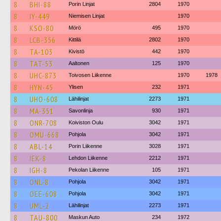
8
BHI-88
Porin Linjat
2804
1970
8
IY-449
Niemisen Linjat
1970
8
KSO-80
Mörö
495
1970
8
LCB-356
Kittilä
2802
1970
8
TA-103
Kivistö
442
1970
8
TAT-53
Aaltonen
125
1970
8
UHC-873
Toivosen Liikenne
1970
1978
8
HYN-45
Ylisen
232
1971
8
UHO-608
Lähilinjat
2273
1971
8
MA-351
Savonlinja
930
1971
8
ONR-708
Koiviston Oulu
3042
1971
8
OMU-668
Pohjola
3042
1971
8
ABL-14
Porin Liikenne
3028
1971
8
IEK-8
Lehdon Liikenne
2212
1971
8
IGH-8
Pekolan Liikenne
105
1971
8
ONL-8
Pohjola
3042
1971
8
OEE-608
Pohjola
3042
1971
8
UML-2
Lähilinjat
2273
1971
8
TAU-800
Maskun Auto
234
1972