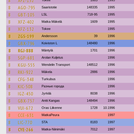
8
XFZ-132
Tokee
1603
1995
8
AGO-795
Saaristotie
148335
1995
8
GBT-105
LSL
718-95
1995
8
XFZ-402
Matka Mäkelä
1609
1995
8
XFZ-132
Tokee
1995
8
ZGS-199
Andersson
39
1996
8
GBX-796
Koiviston L
148480
1996
8
RGJ-888
Mäntylä
1701
1996
8
SGP-681
Arolan Kuljetus
1996
8
KGU-555
Wendelin Transport
148512
1996
8
RKI-922
Mäkela
2886
1996
8
CFG-348
Turkubus
1996
8
KIC-508
Разные города
1996
8
IGZ-450
Jyrkilä
8038
1996
8
GBX-757
Antti Kangas
148494
1996
8
VUI-672
Oras Liikenne
1728
10.1996
8
CCE-631
MatkaPeura
1997
8
LIC-770
STA
8183
1997
8
CYE-266
Matka-Niinimäki
7012
1997