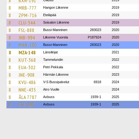
8
BXN-191
OlliBus
2019
8
MRB-777
Hangon Liikenne
2019
8
ZPM-716
Eteläpää
2019
8
CLU-344
Soisalon Liikenne
2019
8
FSL-888
Bussi-Manninen
283023
2020
8
JNB-994
Liikenne Vuorela
P187924
2020
8
MAN-100
Bussi-Manninen
283023
2020
8
MZA-148
Länsilinjat
2021
8
KUT-368
Tammelundin
2022
8
EUA-302
Petri Pekkala
2022
8
JNE-908
Härmän Liikenne
2023
8
KVU-486
V-S Bussipalvelut
6918
2024
8
NNE-435
Atro Vuolle
2024
8
ÅLA 7787
Axbuss
1939-1
2025
8
FSL-893
Axbuss
1939-1
2025