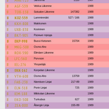
8
MHK-723
Saresma
2116
1987
8
AGF-539
Vekka Liikenne
1988
8
TOB-158
Soisalon Liikenne
147382
1988
8
KOZ-559
Lamminmäki
527 / 166
1988
8
KKH-808
Makkonen
1988
8
UXB-838
Koskinen
1988
8
BKT-905
Разные города
1988
8
EKP-998
Bussi-Ketonen
15704
1989
8
MKG-508
Osmo Aho
1989
8
ROX-590
Elimäen Liikenne
1989
8
LFC-560
Porvoon
1989
8
IEL-276
Ykspetäjä
1989
8
EKK-162
Korpelan Liikenne
1989
8
VTH-608
Osmo Aho
13759
1989
8
FAB-238
Niemisen Linjat
217-89
1989
8
ELN-518
Porin Linjat
725
1989
8
IEM-188
Mikkolan Liikenne
1989
8
EKO-508
Turkubus
627
1989
8
ZEA-800
Åbergin Linja
155-89
1989