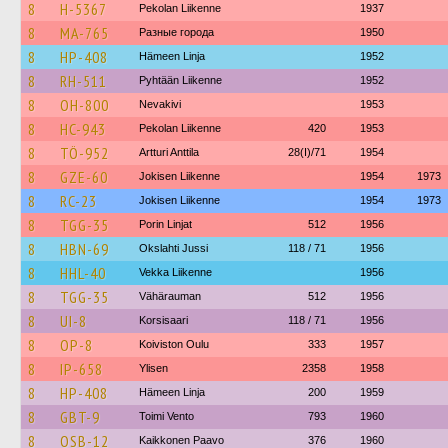
8
H-5367
Pekolan Liikenne
1937
8
MA-765
Разные города
1950
8
HP-408
Hämeen Linja
1952
8
RH-511
Pyhtään Liikenne
1952
8
OH-800
Nevakivi
1953
8
HC-943
Pekolan Liikenne
420
1953
8
TÖ-952
Artturi Anttila
28(I)/71
1954
8
GZE-60
Jokisen Liikenne
1954
1973
8
RC-23
Jokisen Liikenne
1954
1973
8
TGG-35
Porin Linjat
512
1956
8
HBN-69
Okslahti Jussi
118 / 71
1956
8
HHL-40
Vekka Liikenne
1956
8
TGG-35
Vähärauman
512
1956
8
UI-8
Korsisaari
118 / 71
1956
8
OP-8
Koiviston Oulu
333
1957
8
IP-658
Ylisen
2358
1958
8
HP-408
Hämeen Linja
200
1959
8
GBT-9
Toimi Vento
793
1960
8
OSB-12
Kaikkonen Paavo
376
1960