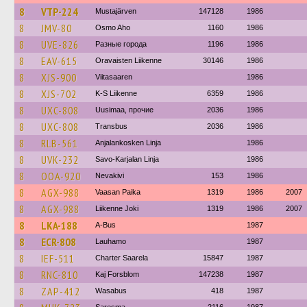
8
VTP-224
Mustajärven
147128
1986
8
JMV-80
Osmo Aho
1160
1986
8
UVE-826
Разные города
1196
1986
8
EAV-615
Oravaisten Liikenne
30146
1986
8
XJS-900
Viitasaaren
1986
8
XJS-702
K-S Liikenne
6359
1986
8
UXC-808
Uusimaa, прочие
2036
1986
8
UXC-808
Transbus
2036
1986
8
RLB-561
Anjalankosken Linja
1986
8
UVK-232
Savo-Karjalan Linja
1986
8
OOA-920
Nevakivi
153
1986
8
AGX-988
Vaasan Paika
1319
1986
2007
8
AGX-988
Liikenne Joki
1319
1986
2007
8
LKA-188
A-Bus
1987
8
ECR-808
Lauhamo
1987
8
IEF-511
Charter Saarela
15847
1987
8
RNC-810
Kaj Forsblom
147238
1987
8
ZAP-412
Wasabus
418
1987