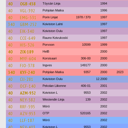
40
OGB-438
Töysän Linja
1994
40
VGL-392
Pohjolan Matka
1996
40
EMG-531
Porin Linjat
1978 / 370
1997
340
GBM-252
Koiviston Lahti
1997
40
EIK-340
Koiviston Oulu
1997
40
CCE-649
Rauno Koivukoski
1997
40
HIS-326
Porvoon
10599
1999
40
ZIX-189
HelB
2000
40
MYF-604
Korsisaari
306-00
2000
40
FJO-378
Ingves
149177
2000
340
KYF-240
Pohjolan Matka
9357
2000
2023
40
CIJ-281
Koiviston Oulu
12.2000
40
OCF-140
Pekolan Liikenne
406-01
2001
40
AZM-952
Koiviston L
9553
2002
40
NEY-582
Westendin Linja
139
2002
40
RRF-595
Mörö
2002
40
AZV-953
OTP
520165
2002
40
LLF-187
Mörö
2002
40
NEV-403
Koiviston L
9553
2002