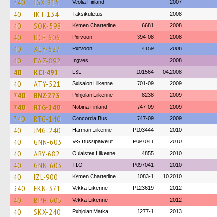
740
JGX-815
Veolia Finland
2007
40
IKT-134
Taksikuljetus
2008
40
SOK-598
Kymen Charterline
6681
2008
40
UCF-606
Porvoon
394-08
2008
40
XEY-527
Porvoon
4159
2008
40
EAZ-892
Ingves
2008
40
KCI-491
LSL
101564
04.2008
40
ATY-521
Soisalon Liikenne
701-09
2009
740
BNZ-273
Pohjolan Liikenne
8238
2009
740
RTG-140
Nobina Finland
747-09
2009
740
RTG-140
Concordia Bus
747-09
2009
40
JMG-240
Härmän Liikenne
P103444
2010
40
GNN-603
V-S Bussipalvelut
P097041
2010
40
ARY-682
Oulaisten Liikenne
4855
2010
40
GNN-603
TLO
P097041
2010
40
IZL-900
Kymen Charterline
1083-1
10.2010
340
FKN-371
Vekka Liikenne
P123619
2012
40
BPH-605
Vekka Liikenne
2012
40
SKX-240
Pohjolan Matka
1277-1
2013