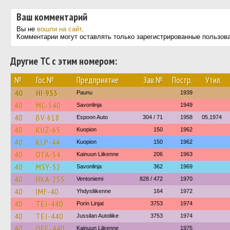
Ваш комментарий
Вы не
вошли на сайт
.
Комментарии могут оставлять только зарегистрированные пользов
Другие ТС с этим номером:
№
Гос.№
Предприятие
Зав.№
Постр.
Утил.
40
HI-953
Paunu
1939
40
MC-540
Savonlinja
1949
40
BV-618
Espoon Auto
304 / 71
1958
05.1974
40
KUZ-65
Kuopion
150
1962
40
KLP-44
Kuopion
150
1962
40
OTA-54
Kainuun Liikenne
206
1963
40
MSY-52
Savonlinja
362
1969
40
HKA-255
Ventoniemi
828 / 472
1970
40
IMF-40
Yhdysliikenne
164
1972
40
TEJ-440
Porin Linjat
3753
1974
40
TEJ-440
Jussilan Autoliike
3753
1974
40
OEE-440
Kainuun Liikenne
1975