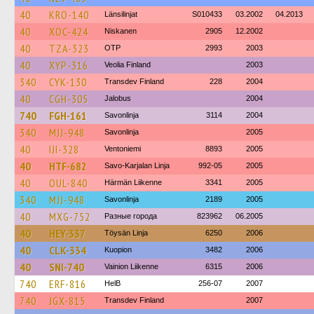
40
KRO-140
Länsilinjat
S010433
03.2002
04.2013
40
XOC-424
Niskanen
2905
12.2002
40
TZA-323
OTP
2993
2003
40
XYP-316
Veolia Finland
2003
340
CYK-130
Transdev Finland
228
2004
40
CGH-305
Jalobus
2004
740
FGH-161
Savonlinja
3114
2004
340
MJJ-948
Savonlinja
2005
40
IJI-328
Ventoniemi
8893
2005
40
HTF-682
Savo-Karjalan Linja
992-05
2005
40
OUL-840
Härmän Liikenne
3341
2005
340
MJJ-948
Savonlinja
2189
2005
40
MXG-752
Разные города
823962
06.2005
40
HEY-337
Töysän Linja
6250
2006
40
CLK-334
Kuopion
3482
2006
40
SNI-740
Vainion Liikenne
6315
2006
740
ERF-816
HelB
256-07
2007
740
JGX-815
Transdev Finland
2007