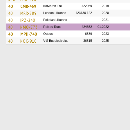
40
CMR-469
Koiviston Tre
422059
2019
40
MRR-889
Lehdon Liikenne
423130 122
2020
40
IPZ-240
Pekolan Liikenne
2021
40
NMO-773
Reissu Ruoti
424352
01.2022
40
MPH-740
Oubus
6589
2023
40
NOC-910
V-S Bussipalvelut
36515
2025