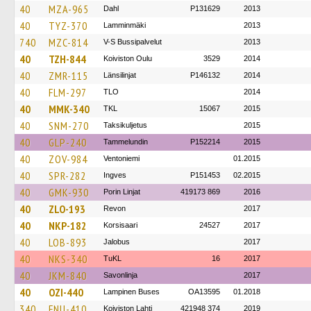
40
MZA-965
Dahl
P131629
2013
40
TYZ-370
Lamminmäki
2013
740
MZC-814
V-S Bussipalvelut
2013
40
TZH-844
Koiviston Oulu
3529
2014
40
ZMR-115
Länsilinjat
P146132
2014
40
FLM-297
TLO
2014
40
MMK-340
TKL
15067
2015
40
SNM-270
Taksikuljetus
2015
40
GLP-240
Tammelundin
P152214
2015
40
ZOV-984
Ventoniemi
01.2015
40
SPR-282
Ingves
P151453
02.2015
40
GMK-930
Porin Linjat
419173 869
2016
40
ZLO-193
Revon
2017
40
NKP-182
Korsisaari
24527
2017
40
LOB-893
Jalobus
2017
40
NKS-340
TuKL
16
2017
40
JKM-840
Savonlinja
2017
40
OZI-440
Lampinen Buses
OA13595
01.2018
340
FNU-410
Koiviston Lahti
421948 374
2019