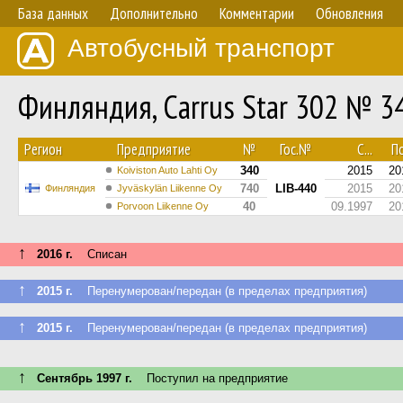
База данных
Дополнительно
Комментарии
Обновления
Автобусный транспорт
Финляндия, Carrus Star 302 № 3
Регион
Предприятие
№
Гос.№
С...
По
340
2015
20
Koiviston Auto Lahti Oy
740
LIB-440
2015
20
Финляндия
Jyväskylän Liikenne Oy
40
09.1997
20
Porvoon Liikenne Oy
↑
2016 г.
Списан
↑
2015 г.
Перенумерован/передан (в пределах предприятия)
↑
2015 г.
Перенумерован/передан (в пределах предприятия)
↑
Сентябрь 1997 г.
Поступил на предприятие