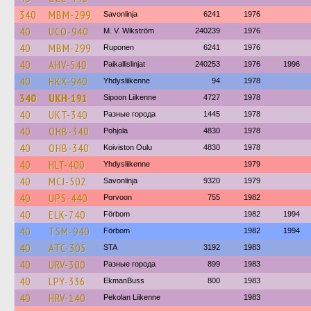
340
MBM-299
Savonlinja
6241
1976
40
UCO-940
M. V. Wikström
240239
1976
40
MBM-299
Ruponen
6241
1976
40
AHV-540
Paikallislinjat
240253
1976
1996
40
HKX-940
Yhdysliikenne
94
1978
340
UKH-191
Sipoon Liikenne
4727
1978
40
UKT-340
Разные города
1445
1978
40
OHB-340
Pohjola
4830
1978
40
OHB-340
Koiviston Oulu
4830
1978
40
HLT-400
Yhdysliikenne
1979
40
MCJ-502
Savonlinja
9320
1979
40
UPS-440
Porvoon
755
1982
40
ELK-740
Förbom
1982
1994
40
TSM-940
Förbom
1982
1994
40
ATC-305
STA
3192
1983
40
URV-300
Разные города
899
1983
40
LPY-336
EkmanBuss
800
1983
40
HRV-140
Pekolan Liikenne
1983