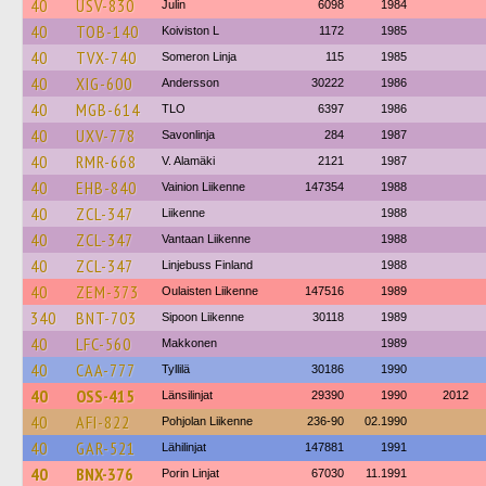
40
USV-830
Julin
6098
1984
40
TOB-140
Koiviston L
1172
1985
40
TVX-740
Someron Linja
115
1985
40
XIG-600
Andersson
30222
1986
40
MGB-614
TLO
6397
1986
40
UXV-778
Savonlinja
284
1987
40
RMR-668
V. Alamäki
2121
1987
40
EHB-840
Vainion Liikenne
147354
1988
40
ZCL-347
Liikenne
1988
40
ZCL-347
Vantaan Liikenne
1988
40
ZCL-347
Linjebuss Finland
1988
40
ZEM-373
Oulaisten Liikenne
147516
1989
340
BNT-703
Sipoon Liikenne
30118
1989
40
LFC-560
Makkonen
1989
40
CAA-777
Tyllilä
30186
1990
40
OSS-415
Länsilinjat
29390
1990
2012
40
AFI-822
Pohjolan Liikenne
236-90
02.1990
40
GAR-521
Lähilinjat
147881
1991
40
BNX-376
Porin Linjat
67030
11.1991