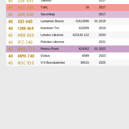
40
LOB-893
Jalobus
2017
40
NKS-340
TuKL
16
2017
40
JKM-840
Savonlinja
2017
40
OZI-440
Lampinen Buses
OA13595
01.2018
40
CMR-469
Koiviston Tre
422059
2019
40
MRR-889
Lehdon Liikenne
423130 122
2020
40
IPZ-240
Pekolan Liikenne
2021
40
NMO-773
Reissu Ruoti
424352
01.2022
40
MPH-740
Oubus
6589
2023
40
NOC-910
V-S Bussipalvelut
36515
2025