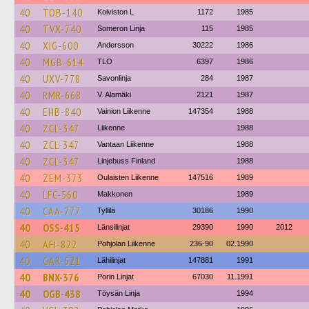
40
TOB-140
Koiviston L
1172
1985
40
TVX-740
Someron Linja
115
1985
40
XIG-600
Andersson
30222
1986
40
MGB-614
TLO
6397
1986
40
UXV-778
Savonlinja
284
1987
40
RMR-668
V. Alamäki
2121
1987
40
EHB-840
Vainion Liikenne
147354
1988
40
ZCL-347
Liikenne
1988
40
ZCL-347
Vantaan Liikenne
1988
40
ZCL-347
Linjebuss Finland
1988
40
ZEM-373
Oulaisten Liikenne
147516
1989
40
LFC-560
Makkonen
1989
40
CAA-777
Tyllilä
30186
1990
40
OSS-415
Länsilinjat
29390
1990
2012
40
AFI-822
Pohjolan Liikenne
236-90
02.1990
40
GAR-521
Lähilinjat
147881
1991
40
BNX-376
Porin Linjat
67030
11.1991
40
OGB-438
Töysän Linja
1994