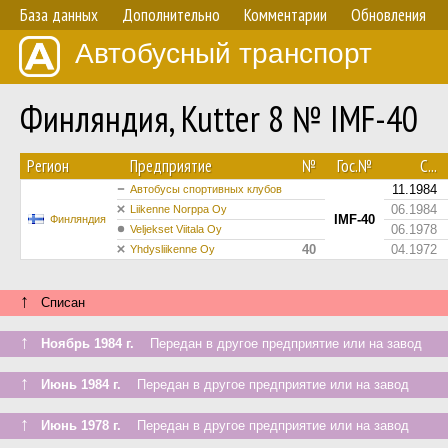
База данных
Дополнительно
Комментарии
Обновления
Автобусный транспорт
Финляндия, Kutter 8 № IMF-40
Регион
Предприятие
№
Гос.№
С...
11.1984
Автобусы спортивных клубов
06.1984
Liikenne Norppa Oy
IMF-40
Финляндия
06.1978
Veljekset Viitala Oy
40
04.1972
Yhdysliikenne Oy
↑
Списан
↑
Ноябрь 1984 г.
Передан в другое предприятие или на завод
↑
Июнь 1984 г.
Передан в другое предприятие или на завод
↑
Июнь 1978 г.
Передан в другое предприятие или на завод