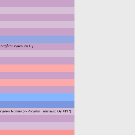
orrgård Linjavaunu Oy
injaliike Röman (-> Pohjolan Turistiauto Oy #197)