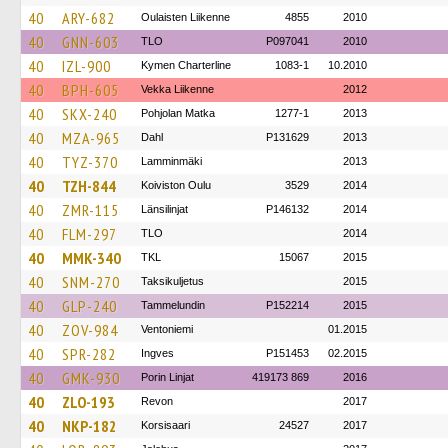
40
ARY-682
Oulaisten Liikenne
4855
2010
40
GNN-603
TLO
P097041
2010
40
IZL-900
Kymen Charterline
1083-1
10.2010
40
BPH-605
Vekka Liikenne
2012
40
SKX-240
Pohjolan Matka
1277-1
2013
40
MZA-965
Dahl
P131629
2013
40
TYZ-370
Lamminmäki
2013
40
TZH-844
Koiviston Oulu
3529
2014
40
ZMR-115
Länsilinjat
P146132
2014
40
FLM-297
TLO
2014
40
MMK-340
TKL
15067
2015
40
SNM-270
Taksikuljetus
2015
40
GLP-240
Tammelundin
P152214
2015
40
ZOV-984
Ventoniemi
01.2015
40
SPR-282
Ingves
P151453
02.2015
40
GMK-930
Porin Linjat
419173 869
2016
40
ZLO-193
Revon
2017
40
NKP-182
Korsisaari
24527
2017