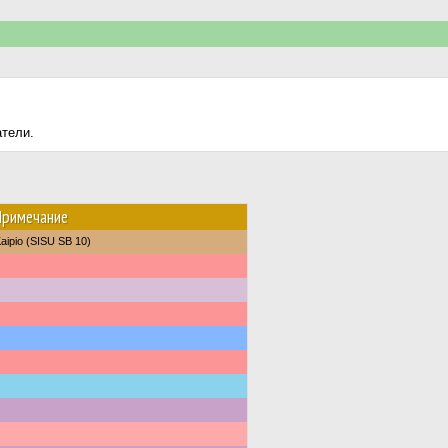
атели.
Примечание
aipio (SISU SB 10)