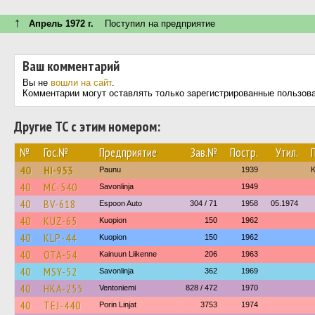
↑
Апрель 1972 г.
Поступил на предприятие
Ваш комментарий
Вы не
вошли на сайт
.
Комментарии могут оставлять только зарегистрированные пользов
Другие ТС с этим номером:
№
Гос.№
Предприятие
Зав.№
Постр.
Утил.
40
HI-953
Paunu
1939
K
40
MC-540
Savonlinja
1949
40
BV-618
Espoon Auto
304 / 71
1958
05.1974
40
KUZ-65
Kuopion
150
1962
40
KLP-44
Kuopion
150
1962
40
OTA-54
Kainuun Liikenne
206
1963
40
MSY-52
Savonlinja
362
1969
40
HKA-255
Ventoniemi
828 / 472
1970
40
TEJ-440
Porin Linjat
3753
1974