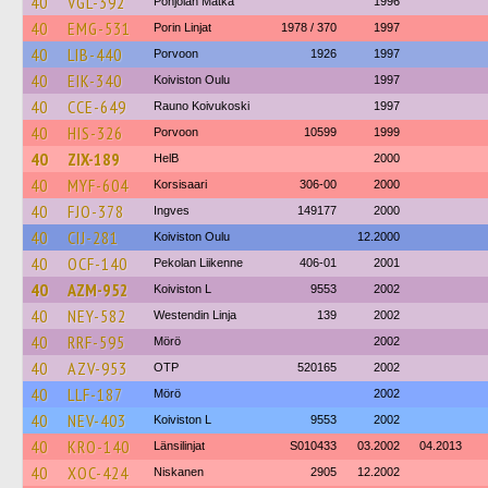
40
VGL-392
Pohjolan Matka
1996
40
EMG-531
Porin Linjat
1978 / 370
1997
40
LIB-440
Porvoon
1926
1997
40
EIK-340
Koiviston Oulu
1997
40
CCE-649
Rauno Koivukoski
1997
40
HIS-326
Porvoon
10599
1999
40
ZIX-189
HelB
2000
40
MYF-604
Korsisaari
306-00
2000
40
FJO-378
Ingves
149177
2000
40
CIJ-281
Koiviston Oulu
12.2000
40
OCF-140
Pekolan Liikenne
406-01
2001
40
AZM-952
Koiviston L
9553
2002
40
NEY-582
Westendin Linja
139
2002
40
RRF-595
Mörö
2002
40
AZV-953
OTP
520165
2002
40
LLF-187
Mörö
2002
40
NEV-403
Koiviston L
9553
2002
40
KRO-140
Länsilinjat
S010433
03.2002
04.2013
40
XOC-424
Niskanen
2905
12.2002