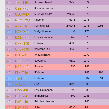
40
TEJ-440
Jussilan Autoliike
3753
1974
40
OEE-440
Kainuun Liikenne
1975
40
UCO-940
M. V. Wikström
240239
1976
40
MBM-299
Ruponen
6241
1976
40
AHV-540
Paikallislinjat
240253
1976
1996
40
HKX-940
Yhdysliikenne
94
1978
40
UKT-340
Разные города
1445
1978
N
40
OHB-340
Pohjola
4830
1978
40
OHB-340
Koiviston Oulu
4830
1978
40
HLT-400
Yhdysliikenne
1979
40
MCJ-502
Savonlinja
9320
1979
40
UPS-440
Porvoon
755
1982
40
ELK-740
Förbom
1982
1994
40
TSM-940
Förbom
1982
1994
40
ATC-305
STA
3192
1983
40
URV-300
Разные города
899
1983
L
40
LPY-336
EkmanBuss
800
1983
40
HRV-140
Pekolan Liikenne
1983
40
USV-830
Julin
6098
1984