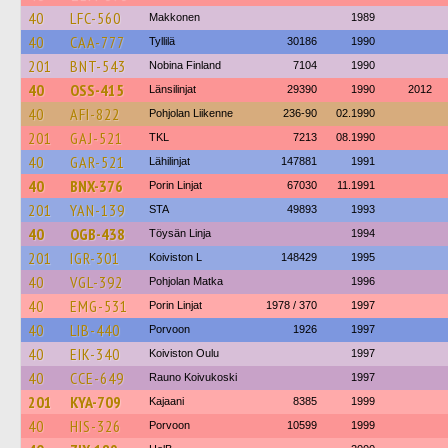
40
LFC-560
Makkonen
1989
40
CAA-777
Tyllilä
30186
1990
201
BNT-543
Nobina Finland
7104
1990
40
OSS-415
Länsilinjat
29390
1990
2012
40
AFI-822
Pohjolan Liikenne
236-90
02.1990
201
GAJ-521
TKL
7213
08.1990
40
GAR-521
Lähilinjat
147881
1991
40
BNX-376
Porin Linjat
67030
11.1991
201
YAN-139
STA
49893
1993
40
OGB-438
Töysän Linja
1994
201
IGR-301
Koiviston L
148429
1995
40
VGL-392
Pohjolan Matka
1996
40
EMG-531
Porin Linjat
1978 / 370
1997
40
LIB-440
Porvoon
1926
1997
40
EIK-340
Koiviston Oulu
1997
40
CCE-649
Rauno Koivukoski
1997
201
KYA-709
Kajaani
8385
1999
40
HIS-326
Porvoon
10599
1999