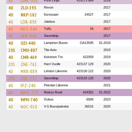
40
GMK-930
Porin Linjat
419173 869
2016
40
ZLO-193
Revon
2017
40
NKP-182
Korsisaari
24527
2017
40
LOB-893
Jalobus
2017
40
NKS-340
TuKL
16
2017
40
JKM-840
Savonlinja
2017
40
OZI-440
Lampinen Buses
OA13595
01.2018
201
CMH-887
Tila-Auto
2019
40
CMR-469
Koiviston Tre
422059
2019
201
ZNE-761
Harri Vuolle
423137 129
2020
40
MRR-889
Lehdon Liikenne
423130 122
2020
201
ZNE-757
Savonlinja
423133 125
2020
40
IPZ-240
Pekolan Liikenne
2021
40
NMO-773
Reissu Ruoti
424352
01.2022
40
MPH-740
Oubus
6589
2023
40
NOC-910
V-S Bussipalvelut
36515
2025