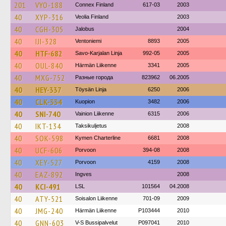
201
VYO-188
Connex Finland
617-03
2003
40
XYP-316
Veolia Finland
2003
40
CGH-305
Jalobus
2004
40
IJI-328
Ventoniemi
8893
2005
40
HTF-682
Savo-Karjalan Linja
992-05
2005
40
OUL-840
Härmän Liikenne
3341
2005
40
MXG-752
Разные города
823962
06.2005
40
HEY-337
Töysän Linja
6250
2006
40
CLK-334
Kuopion
3482
2006
40
SNI-740
Vainion Liikenne
6315
2006
40
IKT-134
Taksikuljetus
2008
40
SOK-598
Kymen Charterline
6681
2008
40
UCF-606
Porvoon
394-08
2008
40
XEY-527
Porvoon
4159
2008
40
EAZ-892
Ingves
2008
40
KCI-491
LSL
101564
04.2008
40
ATY-521
Soisalon Liikenne
701-09
2009
40
JMG-240
Härmän Liikenne
P103444
2010
40
GNN-603
V-S Bussipalvelut
P097041
2010