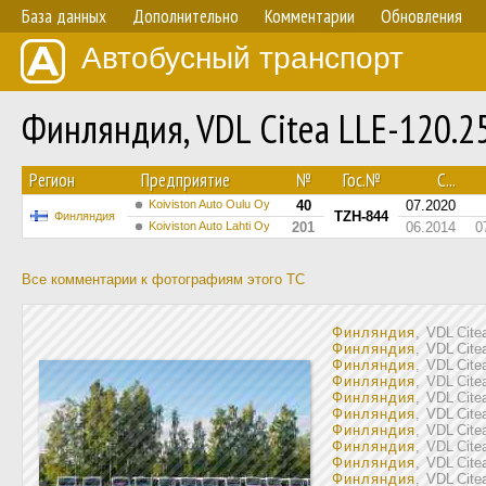
База данных
Дополнительно
Комментарии
Обновления
Автобусный транспорт
Финляндия, VDL Citea LLE-120.
Регион
Предприятие
№
Гос.№
С...
Koiviston Auto Oulu Oy
40
07.2020
TZH-844
Финляндия
Koiviston Auto Lahti Oy
201
06.2014
0
Все комментарии к фотографиям этого ТС
Финляндия
, VDL Cit
Финляндия
, VDL Cit
Финляндия
, VDL Cit
Финляндия
, VDL Cit
Финляндия
, VDL Cit
Финляндия
, VDL Cit
Финляндия
, VDL Cit
Финляндия
, VDL Cit
Финляндия
, VDL Cit
Финляндия
, VDL Cit