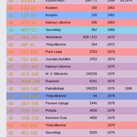
40
BV-618
Espoon Auto
304 / 71
1958
05.1974
40
KUZ-65
Kuopion
150
1962
40
KLP-44
Kuopion
150
1962
40
OTA-54
Kainuun Liikenne
206
1963
40
MSY-52
Savonlinja
362
1969
40
HKA-255
Ventoniemi
828 / 472
1970
40
IMF-40
Yhdysliikenne
164
1972
40
TEJ-440
Porin Linjat
3753
1974
40
TEJ-440
Jussilan Autoliike
3753
1974
40
OEE-440
Kainuun Liikenne
1975
40
UCO-940
M. V. Wikström
240239
1976
40
MBM-299
Ruponen
6241
1976
40
AHV-540
Paikallislinjat
240253
1976
1996
40
HKX-940
Yhdysliikenne
94
1978
40
UKT-340
Разные города
1445
1978
40
OHB-340
Pohjola
4830
1978
40
OHB-340
Koiviston Oulu
4830
1978
40
HLT-400
Yhdysliikenne
1979
40
MCJ-502
Savonlinja
9320
1979