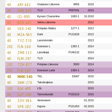
40
ARY-682
Oulaisten Liikenne
4855
2010
40
GNN-603
TLO
P097041
2010
40
IZL-900
Kymen Charterline
1083-1
10.2010
40
BPH-605
Vekka Liikenne
2012
40
SKX-240
Pohjolan Matka
1277-1
2013
40
MZA-965
Dahl
P131629
2013
40
TYZ-370
Lamminmäki
2013
201
FLN-160
Koiviston L
1383-1
2014
40
ZMR-115
Länsilinjat
P146132
2014
40
FLM-297
TLO
2014
201
TZH-877
Pohjolan Liikenne
3593
2014
201
FLN-160
Koiviston Lahti
1383-1
2014
40
MMK-340
TKL
15067
2015
40
SNM-270
Taksikuljetus
2015
201
GLK-405
LSL
2015
40
GLP-240
Tammelundin
P152214
2015
40
ZOV-984
Ventoniemi
01.2015
40
SPR-282
Ingves
P151453
02.2015