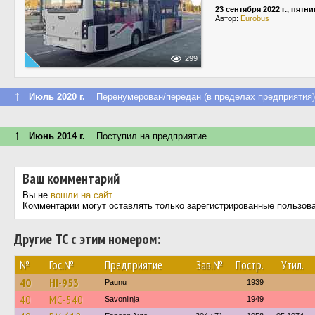
23 сентября 2022 г., пятн
Автор:
Eurobus
299
↑
Июль 2020 г.
Перенумерован/передан (в пределах предприятия)
↑
Июнь 2014 г.
Поступил на предприятие
Ваш комментарий
Вы не
вошли на сайт
.
Комментарии могут оставлять только зарегистрированные пользов
Другие ТС с этим номером:
№
Гос.№
Предприятие
Зав.№
Постр.
Утил.
40
HI-953
Paunu
1939
40
MC-540
Savonlinja
1949