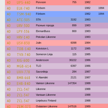
40
UPS-440
Porvoon
755
1982
40
ELK-740
Förbom
1982
1994
40
TSM-940
Förbom
1982
1994
40
ATC-305
STA
3192
1983
40
URV-300
Разные города
899
1983
40
LPY-336
EkmanBuss
800
1983
40
HRV-140
Pekolan Liikenne
1983
40
USV-830
Julin
6098
1984
40
TOB-140
Koiviston L
1172
1985
40
TVX-740
Someron Linja
115
1985
40
XIG-600
Andersson
30222
1986
40
MGB-614
TLO
6397
1986
40
UXV-778
Savonlinja
284
1987
40
RMR-668
V. Alamäki
2121
1987
40
EHB-840
Vainion Liikenne
147354
1988
40
ZCL-347
Liikenne
1988
40
ZCL-347
Vantaan Liikenne
1988
40
ZCL-347
Linjebuss Finland
1988
40
ZEM-373
Oulaisten Liikenne
147516
1989