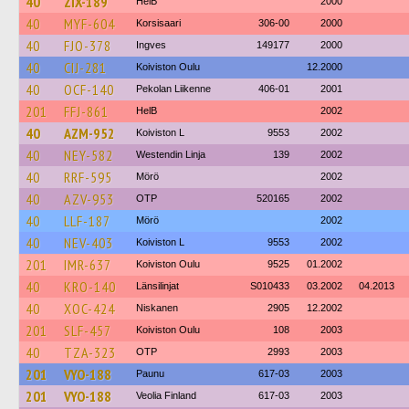
40
ZIX-189
HelB
2000
40
MYF-604
Korsisaari
306-00
2000
40
FJO-378
Ingves
149177
2000
40
CIJ-281
Koiviston Oulu
12.2000
40
OCF-140
Pekolan Liikenne
406-01
2001
201
FFJ-861
HelB
2002
40
AZM-952
Koiviston L
9553
2002
40
NEY-582
Westendin Linja
139
2002
40
RRF-595
Mörö
2002
40
AZV-953
OTP
520165
2002
40
LLF-187
Mörö
2002
40
NEV-403
Koiviston L
9553
2002
201
IMR-637
Koiviston Oulu
9525
01.2002
40
KRO-140
Länsilinjat
S010433
03.2002
04.2013
40
XOC-424
Niskanen
2905
12.2002
201
SLF-457
Koiviston Oulu
108
2003
40
TZA-323
OTP
2993
2003
201
VYO-188
Paunu
617-03
2003
201
VYO-188
Veolia Finland
617-03
2003