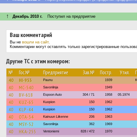
↑
Декабрь 2010 г.
Поступил на предприятие
Ваш комментарий
Вы не
вошли на сайт
.
Комментарии могут оставлять только зарегистрированные пользов
Другие ТС с этим номером:
№
Гос.№
Предприятие
Зав.№
Постр.
Утил.
40
HI-953
Paunu
1939
K
40
MC-540
Savonlinja
1949
40
BV-618
Espoon Auto
304 / 71
1958
05.1974
40
KUZ-65
Kuopion
150
1962
40
KLP-44
Kuopion
150
1962
40
OTA-54
Kainuun Liikenne
206
1963
40
MSY-52
Savonlinja
362
1969
40
HKA-255
Ventoniemi
828 / 472
1970