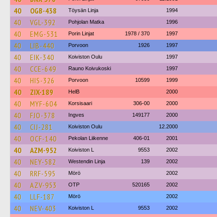
40
OGB-438
Töysän Linja
1994
40
VGL-392
Pohjolan Matka
1996
40
EMG-531
Porin Linjat
1978 / 370
1997
40
LIB-440
Porvoon
1926
1997
40
EIK-340
Koiviston Oulu
1997
40
CCE-649
Rauno Koivukoski
1997
40
HIS-326
Porvoon
10599
1999
40
ZIX-189
HelB
2000
40
MYF-604
Korsisaari
306-00
2000
40
FJO-378
Ingves
149177
2000
40
CIJ-281
Koiviston Oulu
12.2000
40
OCF-140
Pekolan Liikenne
406-01
2001
40
AZM-952
Koiviston L
9553
2002
40
NEY-582
Westendin Linja
139
2002
40
RRF-595
Mörö
2002
40
AZV-953
OTP
520165
2002
40
LLF-187
Mörö
2002
40
NEV-403
Koiviston L
9553
2002