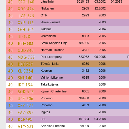
40
KRO-140
Länsilinjat
S010433
03.2002
04.2013
40
XOC-424
Niskanen
2905
12.2002
40
TZA-323
OTP
2993
2003
40
XYP-316
Veolia Finland
2003
40
CGH-305
Jalobus
2004
40
IJI-328
Ventoniemi
8893
2005
40
HTF-682
Savo-Karjalan Linja
992-05
2005
40
OUL-840
Härmän Liikenne
3341
2005
40
MXG-752
Разные города
823962
06.2005
40
HEY-337
Töysän Linja
6250
2006
40
CLK-334
Kuopion
3482
2006
40
SNI-740
Vainion Liikenne
6315
2006
40
IKT-134
Taksikuljetus
2008
40
SOK-598
Kymen Charterline
6681
2008
40
UCF-606
Porvoon
394-08
2008
40
XEY-527
Porvoon
4159
2008
40
EAZ-892
Ingves
2008
40
KCI-491
LSL
101564
04.2008
40
ATY-521
Soisalon Liikenne
701-09
2009