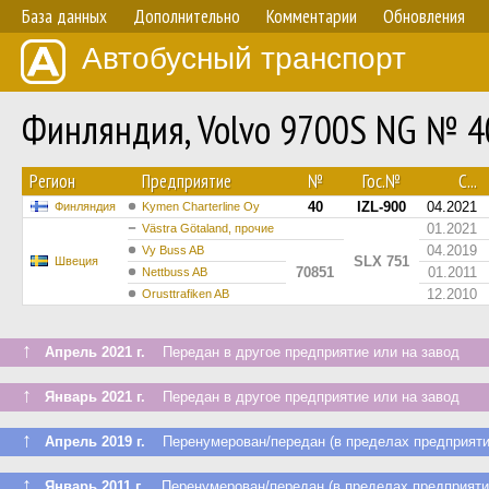
База данных
Дополнительно
Комментарии
Обновления
Автобусный транспорт
Финляндия, Volvo 9700S NG № 4
Регион
Предприятие
№
Гос.№
С...
40
IZL-900
04.2021
Финляндия
Kymen Charterline Oy
01.2021
Västra Götaland, прочие
04.2019
Vy Buss AB
SLX 751
Швеция
70851
01.2011
Nettbuss AB
12.2010
Orusttrafiken AB
↑
Апрель 2021 г.
Передан в другое предприятие или на завод
↑
Январь 2021 г.
Передан в другое предприятие или на завод
↑
Апрель 2019 г.
Перенумерован/передан (в пределах предприяти
↑
Январь 2011 г.
Перенумерован/передан (в пределах предприяти