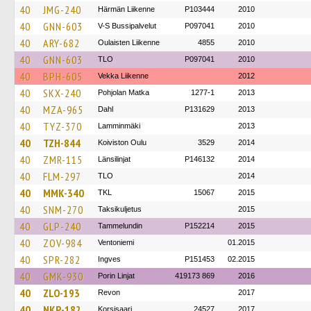
40
JMG-240
Härmän Liikenne
P103444
2010
40
GNN-603
V-S Bussipalvelut
P097041
2010
40
ARY-682
Oulaisten Liikenne
4855
2010
40
GNN-603
TLO
P097041
2010
40
BPH-605
Vekka Liikenne
2012
40
SKX-240
Pohjolan Matka
1277-1
2013
40
MZA-965
Dahl
P131629
2013
40
TYZ-370
Lamminmäki
2013
40
TZH-844
Koiviston Oulu
3529
2014
40
ZMR-115
Länsilinjat
P146132
2014
40
FLM-297
TLO
2014
40
MMK-340
TKL
15067
2015
40
SNM-270
Taksikuljetus
2015
40
GLP-240
Tammelundin
P152214
2015
40
ZOV-984
Ventoniemi
01.2015
40
SPR-282
Ingves
P151453
02.2015
40
GMK-930
Porin Linjat
419173 869
2016
40
ZLO-193
Revon
2017
40
NKP-182
Korsisaari
24527
2017