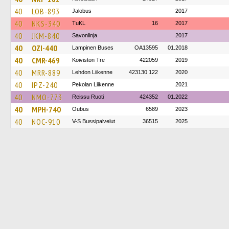
40
LOB-893
Jalobus
2017
40
NKS-340
TuKL
16
2017
40
JKM-840
Savonlinja
2017
40
OZI-440
Lampinen Buses
OA13595
01.2018
40
CMR-469
Koiviston Tre
422059
2019
40
MRR-889
Lehdon Liikenne
423130 122
2020
40
IPZ-240
Pekolan Liikenne
2021
40
NMO-773
Reissu Ruoti
424352
01.2022
40
MPH-740
Oubus
6589
2023
40
NOC-910
V-S Bussipalvelut
36515
2025