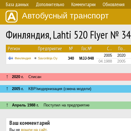
База данных
Дополнительно
Комментарии
Обновления
Автобусный транспорт
Финляндия, Lahti 520 Flyer № 3
Регион
Предприятие
№
Гос.№
С...
По...
2005
2020
340
MJJ-948
Финляндия
Savonlinja Oy
04.1988
2005
↑
2020 г.
Списан
↑
2005 г.
КВР/модернизация (смена модели)
↑
Апрель 1988 г.
Поступил на предприятие
Ваш комментарий
Вы не
вошли на сайт
.