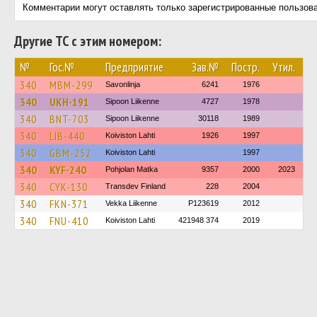
Комментарии могут оставлять только зарегистрированные пользов
Другие ТС с этим номером:
№
Гос.№
Предприятие
Зав.№
Постр.
Утил.
340
MBM-299
Savonlinja
6241
1976
340
UKH-191
Sipoon Liikenne
4727
1978
340
BNT-703
Sipoon Liikenne
30118
1989
340
LIB-440
Koiviston Lahti
1926
1997
340
GBM-252
Koiviston Lahti
1997
340
KYF-240
Pohjolan Matka
9357
2000
2023
340
CYK-130
Transdev Finland
228
2004
340
FKN-371
Vekka Liikenne
P123619
2012
340
FNU-410
Koiviston Lahti
421948 374
2019