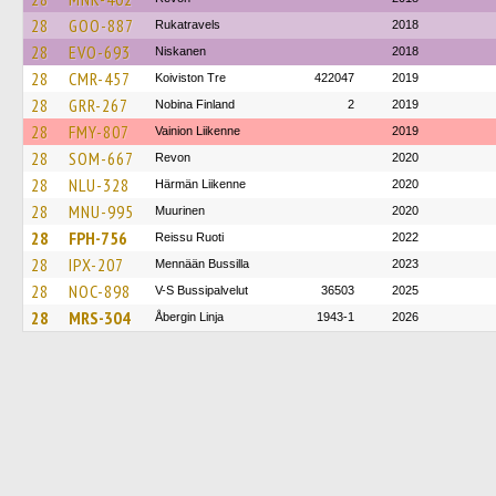
28
GOO-887
Rukatravels
2018
28
EVO-693
Niskanen
2018
28
CMR-457
Koiviston Tre
422047
2019
28
GRR-267
Nobina Finland
2
2019
28
FMY-807
Vainion Liikenne
2019
28
SOM-667
Revon
2020
28
NLU-328
Härmän Liikenne
2020
28
MNU-995
Muurinen
2020
28
FPH-756
Reissu Ruoti
2022
28
IPX-207
Mennään Bussilla
2023
28
NOC-898
V-S Bussipalvelut
36503
2025
28
MRS-304
Åbergin Linja
1943-1
2026