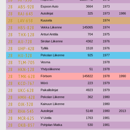
28
ABS-928
Espoon Auto
3664
1973
28
RAJ-643
Autolinjat
325
1973
1986
28
LAV-658
Kuusela
1974
28
HBS-828
Vekka Liikenne
145065
1974
28
THX-128
Artturi Anttila
704
1975
28
AJJ-728
Sirolan Liikenne
4362
1976
28
UHP-428
Tyllilä
1518
1976
28
HJJ-328
Pekolan Liikenne
925
1977
28
TLM-705
Vesma
1978
28
HKN-128
Yhdysliikenne
51
1978
28
TMK-628
Förbom
145822
1978
1990
28
KCO-767
Mörö
223
1979
28
UKC-628
Paikallislinjat
4923
1979
28
HMH-428
Pekolan Liikenne
362
1980
28
OJK-328
Kainuun Liikenne
1980
28
RHA-545
Autolinjat
5148
1980
2013
28
MCR-625
V Uotila
1763
1981
28
OKB-857
Pohjolan Matka
530
1981