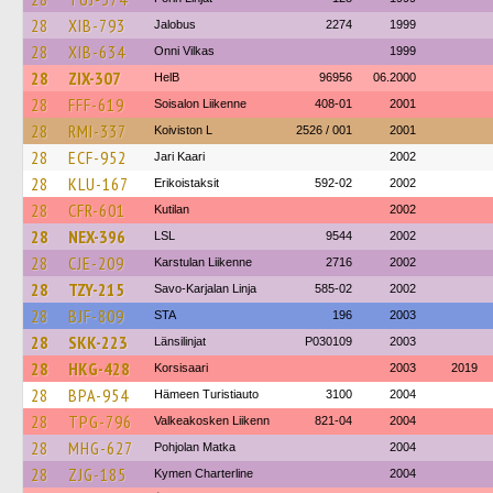
28
XIB-793
Jalobus
2274
1999
28
XIB-634
Onni Vilkas
1999
28
ZIX-307
HelB
96956
06.2000
28
FFF-619
Soisalon Liikenne
408-01
2001
28
RMI-337
Koiviston L
2526 / 001
2001
28
ECF-952
Jari Kaari
2002
28
KLU-167
Erikoistaksit
592-02
2002
28
CFR-601
Kutilan
2002
28
NEX-396
LSL
9544
2002
28
CJE-209
Karstulan Liikenne
2716
2002
28
TZY-215
Savo-Karjalan Linja
585-02
2002
28
BJF-809
STA
196
2003
28
SKK-223
Länsilinjat
P030109
2003
28
HKG-428
Korsisaari
2003
2019
28
BPA-954
Hämeen Turistiauto
3100
2004
28
TPG-796
Valkeakosken Liikenn
821-04
2004
28
MHG-627
Pohjolan Matka
2004
28
ZJG-185
Kymen Charterline
2004