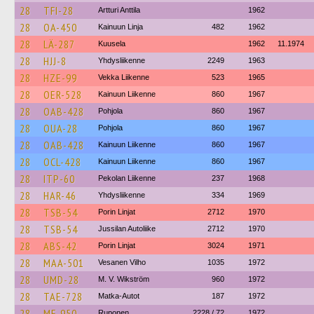
28
TFI-28
Artturi Anttila
1962
28
OA-450
Kainuun Linja
482
1962
28
LÄ-287
Kuusela
1962
11.1974
28
HJJ-8
Yhdysliikenne
2249
1963
28
HZE-99
Vekka Liikenne
523
1965
28
OER-528
Kainuun Liikenne
860
1967
28
OAB-428
Pohjola
860
1967
28
OUA-28
Pohjola
860
1967
28
OAB-428
Kainuun Liikenne
860
1967
28
OCL-428
Kainuun Liikenne
860
1967
28
ITP-60
Pekolan Liikenne
237
1968
28
HAR-46
Yhdysliikenne
334
1969
28
TSB-54
Porin Linjat
2712
1970
28
TSB-54
Jussilan Autoliike
2712
1970
28
ABS-42
Porin Linjat
3024
1971
28
MAA-501
Vesanen Vilho
1035
1972
28
UMD-28
M. V. Wikström
960
1972
28
TAE-728
Matka-Autot
187
1972
28
MF-950
Ruponen
2228 / 72
1972