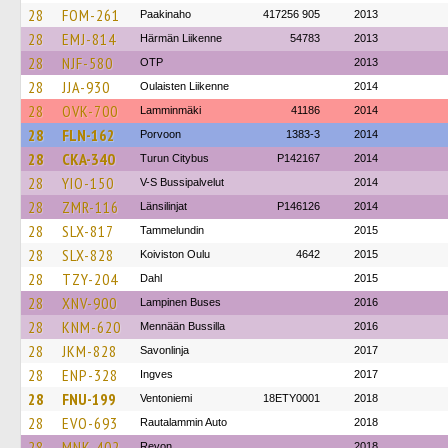
28
FOM-261
Paakinaho
417256 905
2013
28
EMJ-814
Härmän Liikenne
54783
2013
28
NJF-580
OTP
2013
28
JJA-930
Oulaisten Liikenne
2014
28
OVK-700
Lamminmäki
41186
2014
28
FLN-162
Porvoon
1383-3
2014
28
CKA-340
Turun Citybus
P142167
2014
28
YIO-150
V-S Bussipalvelut
2014
28
ZMR-116
Länsilinjat
P146126
2014
28
SLX-817
Tammelundin
2015
28
SLX-828
Koiviston Oulu
4642
2015
28
TZY-204
Dahl
2015
28
XNV-900
Lampinen Buses
2016
28
KNM-620
Mennään Bussilla
2016
28
JKM-828
Savonlinja
2017
28
ENP-328
Ingves
2017
28
FNU-199
Ventoniemi
18ETY0001
2018
28
EVO-693
Rautalammin Auto
2018
28
MNK-402
Revon
2018