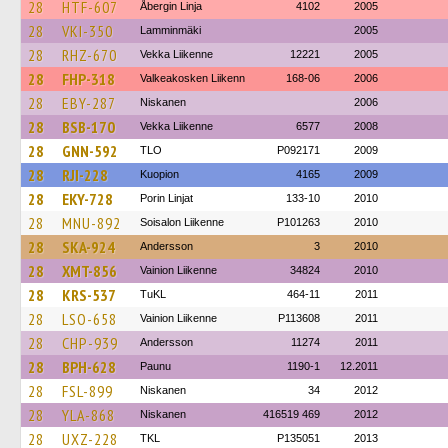
28
HTF-607
Åbergin Linja
4102
2005
28
VKI-350
Lamminmäki
2005
28
RHZ-670
Vekka Liikenne
12221
2005
28
FHP-318
Valkeakosken Liikenn
168-06
2006
28
EBY-287
Niskanen
2006
28
BSB-170
Vekka Liikenne
6577
2008
28
GNN-592
TLO
P092171
2009
28
RJI-228
Kuopion
4165
2009
28
EKY-728
Porin Linjat
133-10
2010
28
MNU-892
Soisalon Liikenne
P101263
2010
28
SKA-924
Andersson
3
2010
28
XMT-856
Vainion Liikenne
34824
2010
28
KRS-537
TuKL
464-11
2011
28
LSO-658
Vainion Liikenne
P113608
2011
28
CHP-939
Andersson
11274
2011
28
BPH-628
Paunu
1190-1
12.2011
28
FSL-899
Niskanen
34
2012
28
YLA-868
Niskanen
416519 469
2012
28
UXZ-228
TKL
P135051
2013