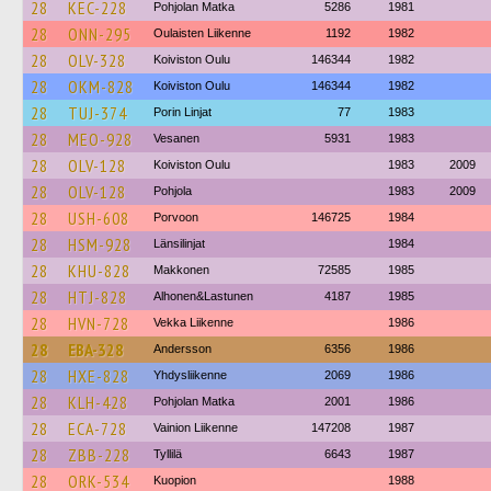
28
KEC-228
Pohjolan Matka
5286
1981
28
ONN-295
Oulaisten Liikenne
1192
1982
28
OLV-328
Koiviston Oulu
146344
1982
28
OKM-828
Koiviston Oulu
146344
1982
28
TUJ-374
Porin Linjat
77
1983
28
MEO-928
Vesanen
5931
1983
28
OLV-128
Koiviston Oulu
1983
2009
28
OLV-128
Pohjola
1983
2009
28
USH-608
Porvoon
146725
1984
28
HSM-928
Länsilinjat
1984
28
KHU-828
Makkonen
72585
1985
28
HTJ-828
Alhonen&Lastunen
4187
1985
28
HVN-728
Vekka Liikenne
1986
28
EBA-328
Andersson
6356
1986
28
HXE-828
Yhdysliikenne
2069
1986
28
KLH-428
Pohjolan Matka
2001
1986
28
ECA-728
Vainion Liikenne
147208
1987
28
ZBB-228
Tyllilä
6643
1987
28
ORK-534
Kuopion
1988