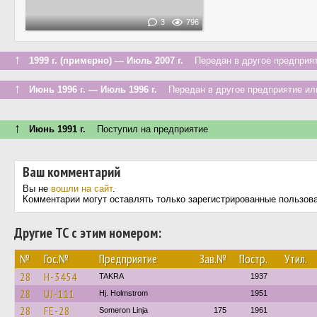
3
796
↑
1999 г. (примерно) — Июль 2007 г.
Передан в другое предприят
↑
Июнь 1996 г. — Июль 1996 г.
Передан в другое предприятие или
↑
Июнь 1991 г.
Поступил на предприятие
Ваш комментарий
Вы не
вошли на сайт
.
Комментарии могут оставлять только зарегистрированные пользов
Другие ТС с этим номером:
№
Гос.№
Предприятие
Зав.№
Постр.
Утил.
28
H-3454
TAKRA
1937
28
UJ-111
Hj. Holmstrom
1951
28
FE-28
Someron Linja
175
1961