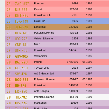
28
ZAO-637
Porvoon
6696
1988
28
BJR-333
Kivistö
977-88
1988
28
BNT-482
Koiviston Oulu
7101
1990
28
FBA-348
Gold Line
1036
1991
28
TLG-828
Länsilinjat
147925
1992
28
HFB-479
Pekolan Liikenne
410-92
1992
28
JEG-728
Vainion Liikenne
1334
1993
28
CBF-581
Mörö
476-93
1993
28
JBF-709
Koiviston L
147541
1993
28
GBV-803
Ventoniemi
1996
28
RGJ-720
Paunu
1735/136
05.1996
28
GCJ-580
Töysän Linja
2018
1997
28
SIV-428
A & J Hautamäki
878-97
1997
28
RGS-655
Pohjolan Liikenne
854-97
05.1997
28
IIH-276
Koiviston L
148830
1998
28
EIS-250
Antti Kangas
148939
1998
28
TIL-782
Pekolan Liikenne
154-99
1999
28
HIS-326
Makkonen
10599
1999
28
TUJ-374
Porin Linjat
128
1999