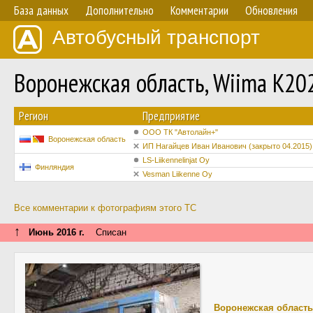
База данных
Дополнительно
Комментарии
Обновления
Автобусный транспорт
Воронежская область, Wiima K20
Регион
Предприятие
ООО ТК "Автолайн+"
Воронежская область
ИП Нагайцев Иван Иванович (закрыто 04.2015)
LS-Liikennelinjat Oy
Финляндия
Vesman Liikenne Oy
Все комментарии к фотографиям этого ТС
↑
Июнь 2016 г.
Списан
Воронежская область