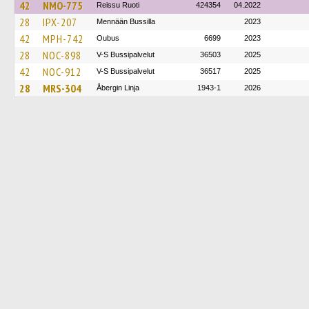
42
NMO-775
Reissu Ruoti
424354
04.2022
28
IPX-207
Mennään Bussilla
2023
42
MPH-742
Oubus
6699
2023
28
NOC-898
V-S Bussipalvelut
36503
2025
42
NOC-912
V-S Bussipalvelut
36517
2025
28
MRS-304
Åbergin Linja
1943-1
2026