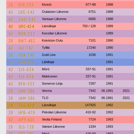
28
BJR-333
Kivistö
977-88
1988
42
LKE-142
Oulaisten Liikenne
6751
1988
42
ZAO-142
Vantaan Liikenne
6685
1988
42
UFC-424
Länsilinjat
750 / 128
1989
42
ROK-111
Kossilan Liikenne
1989
28
BNT-482
Koiviston Oulu
7101
1990
42
JAJ-742
Tyllilä
17240
1990
28
FBA-348
Gold Line
1036
1991
42
HFR-524
Lähilinjat
1991
42
SJS-634
Mörö
337-91
1991
42
SJS-634
Makkonen
337-91
1991
42
RFH-533
Someron Linja
7287
1991
28
JAM-586
Vesma
7342
06.1991
2021
28
JAM-586
TLO
7342
06.1991
2021
28
TLG-828
Länsilinjat
147925
1992
28
HFB-479
Pekolan Liikenne
410-92
1992
42
APY-601
Veolia Finland
7724
1993
28
JEG-728
Vainion Liikenne
1334
1993
Mörö
476-93
1993