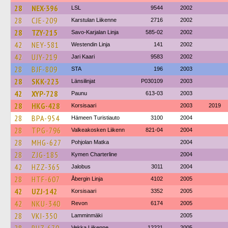
28
NEX-396
LSL
9544
2002
28
CJE-209
Karstulan Liikenne
2716
2002
28
TZY-215
Savo-Karjalan Linja
585-02
2002
42
NEY-581
Westendin Linja
141
2002
42
UJY-219
Jari Kaari
9583
2002
28
BJF-809
STA
196
2003
28
SKK-223
Länsilinjat
P030109
2003
42
XYP-728
Paunu
613-03
2003
28
HKG-428
Korsisaari
2003
2019
28
BPA-954
Hämeen Turistiauto
3100
2004
28
TPG-796
Valkeakosken Liikenn
821-04
2004
28
MHG-627
Pohjolan Matka
2004
28
ZJG-185
Kymen Charterline
2004
42
HZZ-365
Jalobus
3011
2004
28
HTF-607
Åbergin Linja
4102
2005
42
UZJ-142
Korsisaari
3352
2005
42
NKU-340
Revon
6174
2005
28
VKI-350
Lamminmäki
2005
Vekka Liikenne
12221
2005