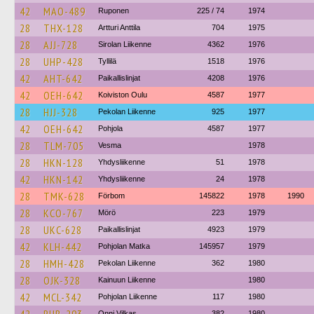
42
MAO-489
Ruponen
225 / 74
1974
28
THX-128
Artturi Anttila
704
1975
28
AJJ-728
Sirolan Liikenne
4362
1976
28
UHP-428
Tyllilä
1518
1976
42
AHT-642
Paikallislinjat
4208
1976
42
OEH-642
Koiviston Oulu
4587
1977
28
HJJ-328
Pekolan Liikenne
925
1977
42
OEH-642
Pohjola
4587
1977
28
TLM-705
Vesma
1978
28
HKN-128
Yhdysliikenne
51
1978
42
HKN-142
Yhdysliikenne
24
1978
28
TMK-628
Förbom
145822
1978
1990
28
KCO-767
Mörö
223
1979
28
UKC-628
Paikallislinjat
4923
1979
42
KLH-442
Pohjolan Matka
145957
1979
28
HMH-428
Pekolan Liikenne
362
1980
28
OJK-328
Kainuun Liikenne
1980
42
MCL-342
Pohjolan Liikenne
117
1980
Onni Vilkas
382
1980