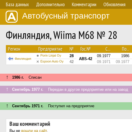
База данных
Дополнительно
Комментарии
Обновления
Автобусный транспорт
Финляндия, Wiima M68 № 28
Регион
Предприятие
№
Гос.№
С...
По...
Porin Linjat Oy
28
09.1977
1986
ABS-42
Финляндия
Espoon Auto Oy
42
09.1971
09.1977
↑
1986 г.
Списан
↑
Сентябрь 1977 г.
Передан в другое предприятие или на завод
↑
Сентябрь 1971 г.
Поступил на предприятие
Ваш комментарий
Вы не
вошли на сайт
.