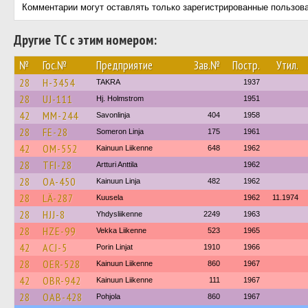
Комментарии могут оставлять только зарегистрированные пользов
Другие ТС с этим номером:
№
Гос.№
Предприятие
Зав.№
Постр.
Утил.
28
H-3454
TAKRA
1937
28
UJ-111
Hj. Holmstrom
1951
42
MM-244
Savonlinja
404
1958
28
FE-28
Someron Linja
175
1961
42
OM-552
Kainuun Liikenne
648
1962
28
TFI-28
Artturi Anttila
1962
28
OA-450
Kainuun Linja
482
1962
28
LÄ-287
Kuusela
1962
11.1974
28
HJJ-8
Yhdysliikenne
2249
1963
28
HZE-99
Vekka Liikenne
523
1965
42
ACJ-5
Porin Linjat
1910
1966
28
OER-528
Kainuun Liikenne
860
1967
42
OBR-942
Kainuun Liikenne
111
1967
28
OAB-428
Pohjola
860
1967