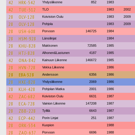
42
HRK-542
Yhdysliikenne
852
1983
42
TUE-512
TLO
1983
2002
28
OLV-128
Koiviston Oulu
1983
2009
28
OLV-128
Pohjola
1983
2009
28
USH-608
Porvoon
146725
1984
28
HSM-928
Länsilinjat
1984
28
KHU-828
Makkonen
72585
1985
28
HTJ-828
Alhonen&Lastunen
4187
1985
42
ONA-842
Kainuun Liikenne
146672
1985
28
HVN-728
Vekka Liikenne
1986
28
EBA-328
Andersson
6356
1986
28
HXE-828
Yhdysliikenne
2069
1986
28
KLH-428
Pohjolan Matka
2001
1986
42
ZAC-682
Koiviston Oulu
6631
1987
28
ECA-728
Vainion Liikenne
147208
1987
28
ZBB-228
Tyllilä
6643
1987
42
ECP-442
Porin Linjat
251
1987
28
ORK-534
Kuopion
1988
28
ZAO-637
Porvoon
6696
1988