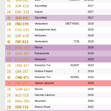
42
SPR-281
28
JKM-828
Savonlinja
2017
28
ENP-328
Ingves
2017
42
JKM-842
Savonlinja
2017
28
FNU-199
Ventoniemi
18ETY0001
2018
28
EVO-693
Rautalammin Auto
2018
42
GNF-630
Niskanen
2018
42
FRP-810
Ventoniemi
7735
2018
28
MNK-402
Revon
2018
28
GOO-887
Rukatravels
2018
28
EVO-693
Niskanen
2018
28
CMR-457
Koiviston Tre
422047
2019
28
GRR-267
Nobina Finland
2
2019
42
CMR-471
Koiviston Tre
422061
2019
28
FMY-807
Vainion Liikenne
2019
28
SOM-667
Revon
2020
28
NLU-328
Härmän Liikenne
2020
28
MNU-995
Muurinen
2020
28
FPH-756
Reissu Ruoti
2022