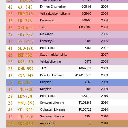
28
RHZ-670
42
AAI-845
Kymen Charterline
198-06
2006
28
FHP-318
Valkeakosken Liikenn
168-06
2006
42
LKI-773
Koiviston L
149-06
2006
42
OXI-674
TuKL
P060903
2006
28
EBY-287
Niskanen
2006
42
BPH-742
Länsilinjat
3408
2006
42
SLU-270
Porin Linjat
3861
2007
42
RXF-632
Savo-Karjalan Linja
2007
28
BSB-170
Vekka Liikenne
6577
2008
28
GNN-592
TLO
P092171
2009
42
YXA-942
Pekolan Liikenne
414110 576
2009
28
RJI-228
Kuopion
4165
2009
42
FNU-700
Kuopion
6802
2009
28
EKY-728
Porin Linjat
133-10
2010
28
MNU-892
Soisalon Liikenne
P101263
2010
42
YKL-598
Oulaisten Liikenne
P100727
2010
42
LNN-376
Soisalon Liikenne
4305
2010
28
SKA-924
Andersson
3
2010