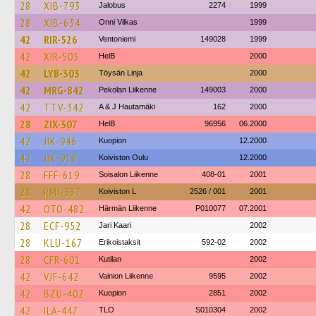
28
XIB-793
Jalobus
2274
1999
28
XIB-634
Onni Vilkas
1999
42
RIR-526
Ventoniemi
149028
1999
42
XIR-505
HelB
2000
42
LYB-303
Töysän Linja
2000
42
MRG-842
Pekolan Liikenne
149003
2000
42
TTV-342
A & J Hautamäki
162
2000
28
ZIX-307
HelB
96956
06.2000
42
JIK-946
Kuopion
12.2000
42
JIK-918
Koiviston Oulu
12.2000
28
FFF-619
Soisalon Liikenne
408-01
2001
28
RMI-337
Koiviston L
2526 / 001
2001
42
OTO-482
Härmän Liikenne
P010077
07.2001
28
ECF-952
Jari Kaari
2002
28
KLU-167
Erikoistaksit
592-02
2002
28
CFR-601
Kutilan
2002
42
VJF-642
Vainion Liikenne
9595
2002
42
BZU-402
Kuopion
2851
2002
42
ILA-447
TLO
S010304
2002