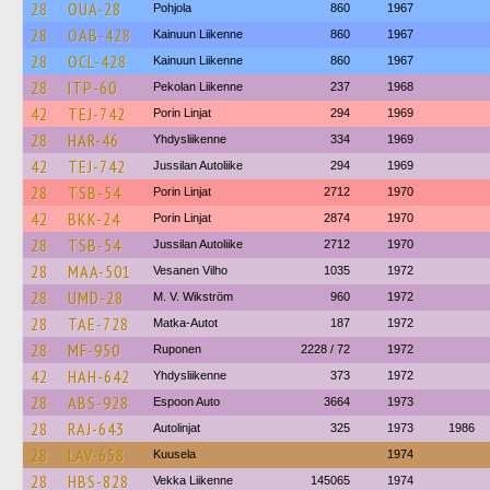
28
OUA-28
Pohjola
860
1967
28
OAB-428
Kainuun Liikenne
860
1967
28
OCL-428
Kainuun Liikenne
860
1967
28
ITP-60
Pekolan Liikenne
237
1968
42
TEJ-742
Porin Linjat
294
1969
28
HAR-46
Yhdysliikenne
334
1969
42
TEJ-742
Jussilan Autoliike
294
1969
28
TSB-54
Porin Linjat
2712
1970
42
BKK-24
Porin Linjat
2874
1970
28
TSB-54
Jussilan Autoliike
2712
1970
28
MAA-501
Vesanen Vilho
1035
1972
28
UMD-28
M. V. Wikström
960
1972
28
TAE-728
Matka-Autot
187
1972
28
MF-950
Ruponen
2228 / 72
1972
42
HAH-642
Yhdysliikenne
373
1972
28
ABS-928
Espoon Auto
3664
1973
28
RAJ-643
Autolinjat
325
1973
1986
28
LAV-658
Kuusela
1974
28
HBS-828
Vekka Liikenne
145065
1974