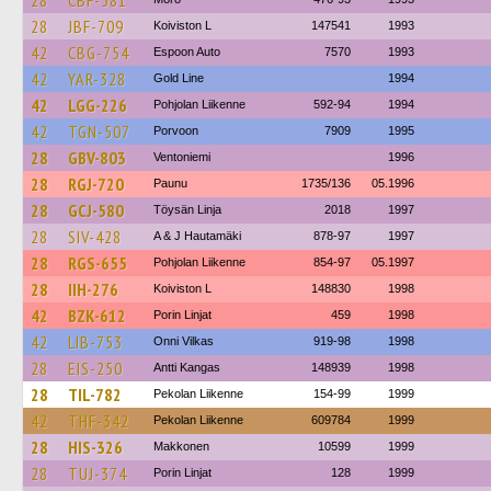
28
CBF-581
28
JBF-709
Koiviston L
147541
1993
42
CBG-754
Espoon Auto
7570
1993
42
YAR-328
Gold Line
1994
42
LGG-226
Pohjolan Liikenne
592-94
1994
42
TGN-507
Porvoon
7909
1995
28
GBV-803
Ventoniemi
1996
28
RGJ-720
Paunu
1735/136
05.1996
28
GCJ-580
Töysän Linja
2018
1997
28
SIV-428
A & J Hautamäki
878-97
1997
28
RGS-655
Pohjolan Liikenne
854-97
05.1997
28
IIH-276
Koiviston L
148830
1998
42
BZK-612
Porin Linjat
459
1998
42
LIB-753
Onni Vilkas
919-98
1998
28
EIS-250
Antti Kangas
148939
1998
28
TIL-782
Pekolan Liikenne
154-99
1999
42
THF-342
Pekolan Liikenne
609784
1999
28
HIS-326
Makkonen
10599
1999
28
TUJ-374
Porin Linjat
128
1999