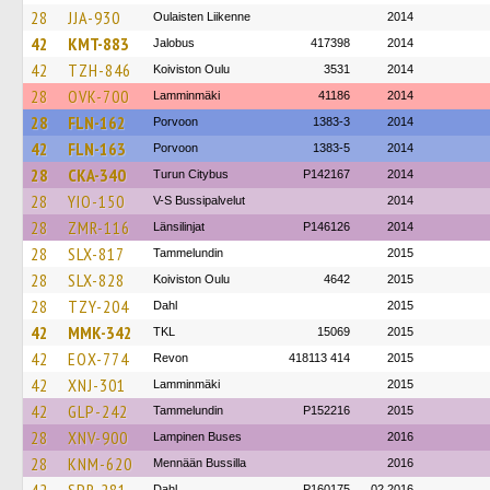
28
JJA-930
Oulaisten Liikenne
2014
42
KMT-883
Jalobus
417398
2014
42
TZH-846
Koiviston Oulu
3531
2014
28
OVK-700
Lamminmäki
41186
2014
28
FLN-162
Porvoon
1383-3
2014
42
FLN-163
Porvoon
1383-5
2014
28
CKA-340
Turun Citybus
P142167
2014
28
YIO-150
V-S Bussipalvelut
2014
28
ZMR-116
Länsilinjat
P146126
2014
28
SLX-817
Tammelundin
2015
28
SLX-828
Koiviston Oulu
4642
2015
28
TZY-204
Dahl
2015
42
MMK-342
TKL
15069
2015
42
EOX-774
Revon
418113 414
2015
42
XNJ-301
Lamminmäki
2015
42
GLP-242
Tammelundin
P152216
2015
28
XNV-900
Lampinen Buses
2016
28
KNM-620
Mennään Bussilla
2016
Dahl
P160175
02.2016