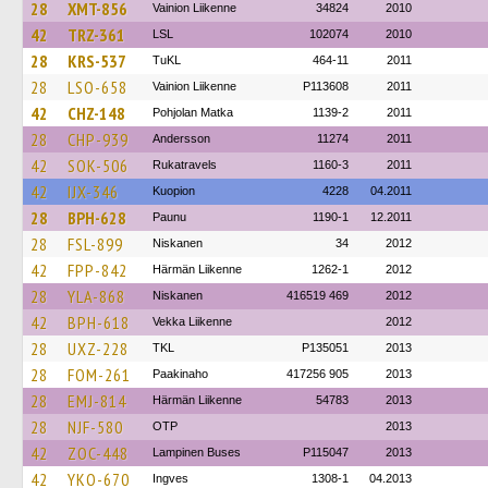
28
XMT-856
Vainion Liikenne
34824
2010
42
TRZ-361
LSL
102074
2010
28
KRS-537
TuKL
464-11
2011
28
LSO-658
Vainion Liikenne
P113608
2011
42
CHZ-148
Pohjolan Matka
1139-2
2011
28
CHP-939
Andersson
11274
2011
42
SOK-506
Rukatravels
1160-3
2011
42
IJX-346
Kuopion
4228
04.2011
28
BPH-628
Paunu
1190-1
12.2011
28
FSL-899
Niskanen
34
2012
42
FPP-842
Härmän Liikenne
1262-1
2012
28
YLA-868
Niskanen
416519 469
2012
42
BPH-618
Vekka Liikenne
2012
28
UXZ-228
TKL
P135051
2013
28
FOM-261
Paakinaho
417256 905
2013
28
EMJ-814
Härmän Liikenne
54783
2013
28
NJF-580
OTP
2013
42
ZOC-448
Lampinen Buses
P115047
2013
42
YKO-670
Ingves
1308-1
04.2013