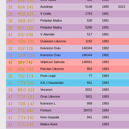
42
RHB-293
28
RHA-545
Autolinjat
5148
1980
2013
28
MCR-625
V Uotila
1763
1981
28
OKB-857
Pohjolan Matka
530
1981
28
KEC-228
Pohjolan Matka
5286
1981
42
OJU-698
V. Alamäki
517
1981
28
ONN-295
Oulaisten Liikenne
1192
1982
28
OLV-328
Koiviston Oulu
146344
1982
28
OKM-828
Koiviston Oulu
146344
1982
42
OFV-742
Veljekset Salmela
146561
1983
42
HRK-542
Pekolan Liikenne
852
1983
28
TUJ-374
Porin Linjat
77
1983
42
TTV-342
A & J Hautamäki
841
1983
28
MEO-928
Vesanen
5931
1983
42
TTP-183
Oras Liikenne
5811
1983
42
TOB-142
Koiviston L
868
1983
42
TTL-842
Förbom
30470
1983
42
TTV-342
Keto-Seppälä
841
1983
42
TTL-542
Matka-Autot
1983