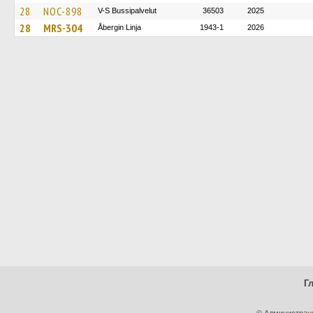
28
NOC-898
V-S Bussipalvelut
36503
2025
28
MRS-304
Åbergin Linja
1943-1
2026
Г