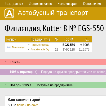
База данных
Дополнительно
Комментарии
Обновления
Автобусный транспорт
Финляндия, Kutter 8 № EGS-550
Регион
Предприятие
№
Гос.№
С...
EGS-550
≈ 1993
Разные города
Финляндия
28
THX-128
11.1975
Artturi Anttila Oy
↑
Списан
↑
1993 г. (примерно)
Передан в другое предприятие или на завод
↑
Ноябрь 1975 г.
Поступил на предприятие
Ваш комментарий
Вы не
вошли на сайт
.