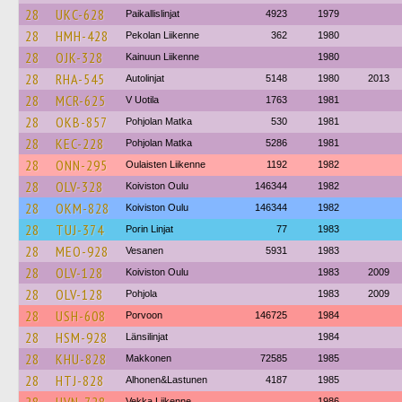
28
UKC-628
Paikallislinjat
4923
1979
28
HMH-428
Pekolan Liikenne
362
1980
28
OJK-328
Kainuun Liikenne
1980
28
RHA-545
Autolinjat
5148
1980
2013
28
MCR-625
V Uotila
1763
1981
28
OKB-857
Pohjolan Matka
530
1981
28
KEC-228
Pohjolan Matka
5286
1981
28
ONN-295
Oulaisten Liikenne
1192
1982
28
OLV-328
Koiviston Oulu
146344
1982
28
OKM-828
Koiviston Oulu
146344
1982
28
TUJ-374
Porin Linjat
77
1983
28
MEO-928
Vesanen
5931
1983
28
OLV-128
Koiviston Oulu
1983
2009
28
OLV-128
Pohjola
1983
2009
28
USH-608
Porvoon
146725
1984
28
HSM-928
Länsilinjat
1984
28
KHU-828
Makkonen
72585
1985
28
HTJ-828
Alhonen&Lastunen
4187
1985
Vekka Liikenne
1986