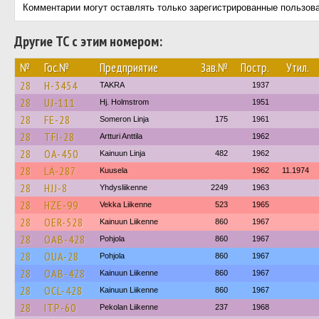
Комментарии могут оставлять только зарегистрированные пользов
Другие ТС с этим номером:
№
Гос.№
Предприятие
Зав.№
Постр.
Утил.
28
H-3454
TAKRA
1937
28
UJ-111
Hj. Holmstrom
1951
28
FE-28
Someron Linja
175
1961
28
TFI-28
Artturi Anttila
1962
28
OA-450
Kainuun Linja
482
1962
28
LÄ-287
Kuusela
1962
11.1974
28
HJJ-8
Yhdysliikenne
2249
1963
28
HZE-99
Vekka Liikenne
523
1965
28
OER-528
Kainuun Liikenne
860
1967
28
OAB-428
Pohjola
860
1967
28
OUA-28
Pohjola
860
1967
28
OAB-428
Kainuun Liikenne
860
1967
28
OCL-428
Kainuun Liikenne
860
1967
28
ITP-60
Pekolan Liikenne
237
1968