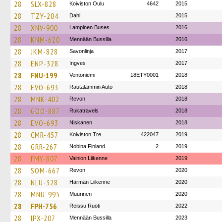
28
SLX-828
Koiviston Oulu
4642
2015
28
TZY-204
Dahl
2015
28
XNV-900
Lampinen Buses
2016
28
KNM-620
Mennään Bussilla
2016
28
JKM-828
Savonlinja
2017
28
ENP-328
Ingves
2017
28
FNU-199
Ventoniemi
18ETY0001
2018
28
EVO-693
Rautalammin Auto
2018
28
MNK-402
Revon
2018
28
GOO-887
Rukatravels
2018
28
EVO-693
Niskanen
2018
28
CMR-457
Koiviston Tre
422047
2019
28
GRR-267
Nobina Finland
2
2019
28
FMY-807
Vainion Liikenne
2019
28
SOM-667
Revon
2020
28
NLU-328
Härmän Liikenne
2020
28
MNU-995
Muurinen
2020
28
FPH-756
Reissu Ruoti
2022
28
IPX-207
Mennään Bussilla
2023