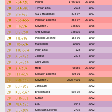
28
RGJ-720
Paunu
1735/136
05.1996
28
GCJ-580
Töysän Linja
2018
1997
28
SIV-428
A & J Hautamäki
878-97
1997
28
RGS-655
Pohjolan Liikenne
854-97
05.1997
28
IIH-276
Koiviston L
148830
1998
28
EIS-250
Antti Kangas
148939
1998
28
TIL-782
Pekolan Liikenne
154-99
1999
28
HIS-326
Makkonen
10599
1999
28
TUJ-374
Porin Linjat
128
1999
28
XIB-793
Jalobus
2274
1999
28
XIB-634
Onni Vilkas
1999
28
ZIX-307
HelB
96956
06.2000
28
FFF-619
Soisalon Liikenne
408-01
2001
28
RMI-337
Koiviston L
2526 / 001
2001
28
ECF-952
Jari Kaari
2002
28
KLU-167
Erikoistaksit
592-02
2002
28
CFR-601
Kutilan
2002
28
NEX-396
LSL
9544
2002
28
CJE-209
Karstulan Liikenne
2716
2002