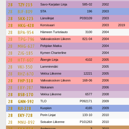
28
TZY-215
Savo-Karjalan Linja
585-02
2002
28
BJF-809
STA
196
2003
28
SKK-223
Länsilinjat
P030109
2003
28
HKG-428
Korsisaari
2003
2019
28
BPA-954
Hämeen Turistiauto
3100
2004
28
TPG-796
Valkeakosken Liikenn
821-04
2004
28
MHG-627
Pohjolan Matka
2004
28
ZJG-185
Kymen Charterline
2004
28
HTF-607
Åbergin Linja
4102
2005
28
VKI-350
Lamminmäki
2005
28
RHZ-670
Vekka Liikenne
12221
2005
28
FHP-318
Valkeakosken Liikenn
168-06
2006
28
EBY-287
Niskanen
2006
28
BSB-170
Vekka Liikenne
6577
2008
28
GNN-592
TLO
P092171
2009
28
RJI-228
Kuopion
4165
2009
28
EKY-728
Porin Linjat
133-10
2010
28
MNU-892
Soisalon Liikenne
P101263
2010
Andersson
3
2010