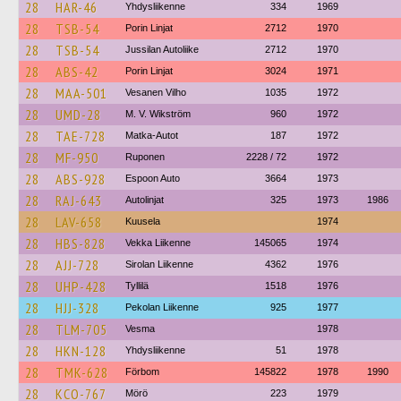
28
HAR-46
Yhdysliikenne
334
1969
28
TSB-54
Porin Linjat
2712
1970
28
TSB-54
Jussilan Autoliike
2712
1970
28
ABS-42
Porin Linjat
3024
1971
28
MAA-501
Vesanen Vilho
1035
1972
28
UMD-28
M. V. Wikström
960
1972
28
TAE-728
Matka-Autot
187
1972
28
MF-950
Ruponen
2228 / 72
1972
28
ABS-928
Espoon Auto
3664
1973
28
RAJ-643
Autolinjat
325
1973
1986
28
LAV-658
Kuusela
1974
28
HBS-828
Vekka Liikenne
145065
1974
28
AJJ-728
Sirolan Liikenne
4362
1976
28
UHP-428
Tyllilä
1518
1976
28
HJJ-328
Pekolan Liikenne
925
1977
28
TLM-705
Vesma
1978
28
HKN-128
Yhdysliikenne
51
1978
28
TMK-628
Förbom
145822
1978
1990
28
KCO-767
Mörö
223
1979