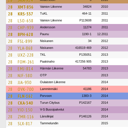
28
SKA-924
28
XMT-856
Vainion Liikenne
34824
2010
28
KRS-537
TuKL
464-11
2011
28
LSO-658
Vainion Liikenne
P113608
2011
28
CHP-939
Andersson
11274
2011
28
BPH-628
Paunu
1190-1
12.2011
28
FSL-899
Niskanen
34
2012
28
YLA-868
Niskanen
416519 469
2012
28
UXZ-228
TKL
P135051
2013
28
FOM-261
Paakinaho
417256 905
2013
28
EMJ-814
Härmän Liikenne
54783
2013
28
NJF-580
OTP
2013
28
JJA-930
Oulaisten Liikenne
2014
28
OVK-700
Lamminmäki
41186
2014
28
FLN-162
Porvoon
1383-3
2014
28
CKA-340
Turun Citybus
P142167
2014
28
YIO-150
V-S Bussipalvelut
2014
28
ZMR-116
Länsilinjat
P146126
2014
28
SLX-817
Tammelundin
2015