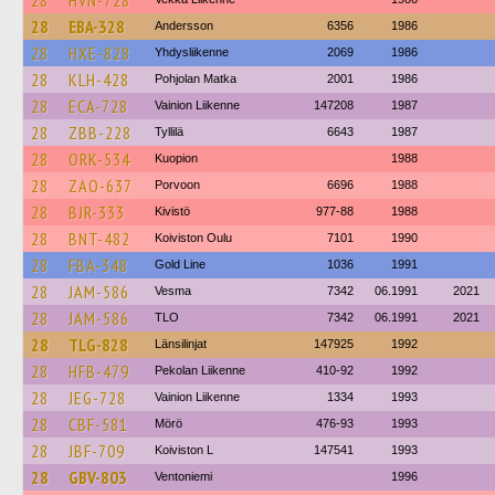
28
HVN-728
28
EBA-328
Andersson
6356
1986
28
HXE-828
Yhdysliikenne
2069
1986
28
KLH-428
Pohjolan Matka
2001
1986
28
ECA-728
Vainion Liikenne
147208
1987
28
ZBB-228
Tyllilä
6643
1987
28
ORK-534
Kuopion
1988
28
ZAO-637
Porvoon
6696
1988
28
BJR-333
Kivistö
977-88
1988
28
BNT-482
Koiviston Oulu
7101
1990
28
FBA-348
Gold Line
1036
1991
28
JAM-586
Vesma
7342
06.1991
2021
28
JAM-586
TLO
7342
06.1991
2021
28
TLG-828
Länsilinjat
147925
1992
28
HFB-479
Pekolan Liikenne
410-92
1992
28
JEG-728
Vainion Liikenne
1334
1993
28
CBF-581
Mörö
476-93
1993
28
JBF-709
Koiviston L
147541
1993
28
GBV-803
Ventoniemi
1996