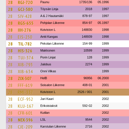
28
RGJ-720
Paunu
1735/136
05.1996
28
GCJ-580
Töysän Linja
2018
1997
28
SIV-428
A & J Hautamäki
878-97
1997
28
RGS-655
Pohjolan Liikenne
854-97
05.1997
28
IIH-276
Koiviston L
148830
1998
28
EIS-250
Antti Kangas
148939
1998
28
TIL-782
Pekolan Liikenne
154-99
1999
28
HIS-326
Makkonen
10599
1999
28
TUJ-374
Porin Linjat
128
1999
28
XIB-793
Jalobus
2274
1999
28
XIB-634
Onni Vilkas
1999
28
ZIX-307
HelB
96956
06.2000
28
FFF-619
Soisalon Liikenne
408-01
2001
28
RMI-337
Koiviston L
2526 / 001
2001
28
ECF-952
Jari Kaari
2002
28
KLU-167
Erikoistaksit
592-02
2002
28
CFR-601
Kutilan
2002
28
NEX-396
LSL
9544
2002
28
CJE-209
Karstulan Liikenne
2716
2002