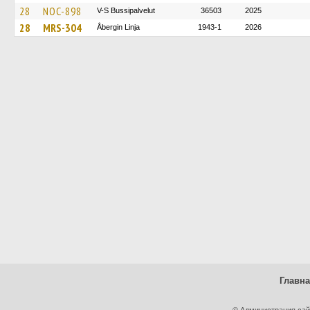
28
NOC-898
V-S Bussipalvelut
36503
2025
28
MRS-304
Åbergin Linja
1943-1
2026
Главн