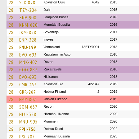
28
SLX-828
Koiviston Oulu
4642
2015
28
TZY-204
Dahl
2015
28
XNV-900
Lampinen Buses
2016
28
KNM-620
Mennään Bussilla
2016
28
JKM-828
Savonlinja
2017
28
ENP-328
Ingves
2017
28
FNU-199
Ventoniemi
18ETY0001
2018
28
EVO-693
Rautalammin Auto
2018
28
MNK-402
Revon
2018
28
GOO-887
Rukatravels
2018
28
EVO-693
Niskanen
2018
28
CMR-457
Koiviston Tre
422047
2019
28
GRR-267
Nobina Finland
2
2019
28
FMY-807
Vainion Liikenne
2019
28
SOM-667
Revon
2020
28
NLU-328
Härmän Liikenne
2020
28
MNU-995
Muurinen
2020
28
FPH-756
Reissu Ruoti
2022
28
IPX-207
Mennään Bussilla
2023