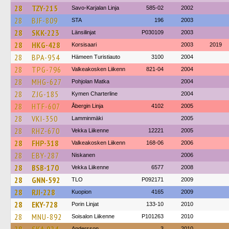
28
TZY-215
Savo-Karjalan Linja
585-02
2002
28
BJF-809
STA
196
2003
28
SKK-223
Länsilinjat
P030109
2003
28
HKG-428
Korsisaari
2003
2019
28
BPA-954
Hämeen Turistiauto
3100
2004
28
TPG-796
Valkeakosken Liikenn
821-04
2004
28
MHG-627
Pohjolan Matka
2004
28
ZJG-185
Kymen Charterline
2004
28
HTF-607
Åbergin Linja
4102
2005
28
VKI-350
Lamminmäki
2005
28
RHZ-670
Vekka Liikenne
12221
2005
28
FHP-318
Valkeakosken Liikenn
168-06
2006
28
EBY-287
Niskanen
2006
28
BSB-170
Vekka Liikenne
6577
2008
28
GNN-592
TLO
P092171
2009
28
RJI-228
Kuopion
4165
2009
28
EKY-728
Porin Linjat
133-10
2010
28
MNU-892
Soisalon Liikenne
P101263
2010
Andersson
3
2010