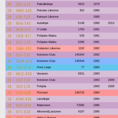
28
UKC-628
Paikallislinjat
4923
1979
28
HMH-428
Pekolan Liikenne
362
1980
28
OJK-328
Kainuun Liikenne
1980
28
RHA-545
Autolinjat
5148
1980
2013
28
MCR-625
V Uotila
1763
1981
28
OKB-857
Pohjolan Matka
530
1981
28
KEC-228
Pohjolan Matka
5286
1981
28
ONN-295
Oulaisten Liikenne
1192
1982
28
OLV-328
Koiviston Oulu
146344
1982
28
OKM-828
Koiviston Oulu
146344
1982
28
TUJ-374
Porin Linjat
77
1983
28
MEO-928
Vesanen
5931
1983
28
OLV-128
Koiviston Oulu
1983
2009
28
OLV-128
Pohjola
1983
2009
28
USH-608
Porvoon
146725
1984
28
HSM-928
Länsilinjat
1984
28
KHU-828
Makkonen
72585
1985
28
HTJ-828
Alhonen&Lastunen
4187
1985
Vekka Liikenne
1986