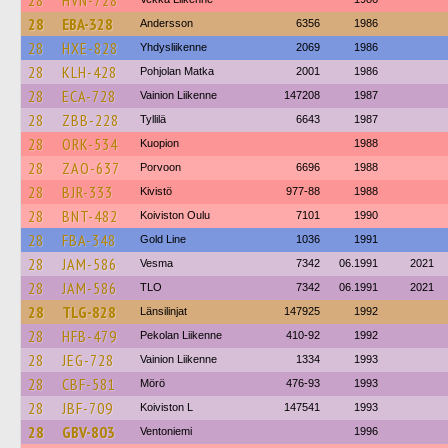
28
HVN-728
28
EBA-328
Andersson
6356
1986
28
HXE-828
Yhdysliikenne
2069
1986
28
KLH-428
Pohjolan Matka
2001
1986
28
ECA-728
Vainion Liikenne
147208
1987
28
ZBB-228
Tyllilä
6643
1987
28
ORK-534
Kuopion
1988
28
ZAO-637
Porvoon
6696
1988
28
BJR-333
Kivistö
977-88
1988
28
BNT-482
Koiviston Oulu
7101
1990
28
FBA-348
Gold Line
1036
1991
28
JAM-586
Vesma
7342
06.1991
2021
28
JAM-586
TLO
7342
06.1991
2021
28
TLG-828
Länsilinjat
147925
1992
28
HFB-479
Pekolan Liikenne
410-92
1992
28
JEG-728
Vainion Liikenne
1334
1993
28
CBF-581
Mörö
476-93
1993
28
JBF-709
Koiviston L
147541
1993
28
GBV-803
Ventoniemi
1996