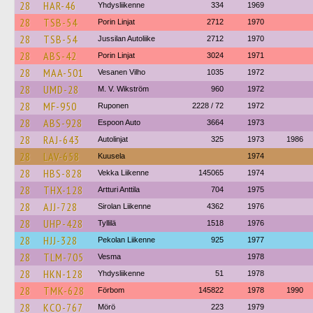
28
HAR-46
Yhdysliikenne
334
1969
28
TSB-54
Porin Linjat
2712
1970
28
TSB-54
Jussilan Autoliike
2712
1970
28
ABS-42
Porin Linjat
3024
1971
28
MAA-501
Vesanen Vilho
1035
1972
28
UMD-28
M. V. Wikström
960
1972
28
MF-950
Ruponen
2228 / 72
1972
28
ABS-928
Espoon Auto
3664
1973
28
RAJ-643
Autolinjat
325
1973
1986
28
LAV-658
Kuusela
1974
28
HBS-828
Vekka Liikenne
145065
1974
28
THX-128
Artturi Anttila
704
1975
28
AJJ-728
Sirolan Liikenne
4362
1976
28
UHP-428
Tyllilä
1518
1976
28
HJJ-328
Pekolan Liikenne
925
1977
28
TLM-705
Vesma
1978
28
HKN-128
Yhdysliikenne
51
1978
28
TMK-628
Förbom
145822
1978
1990
28
KCO-767
Mörö
223
1979