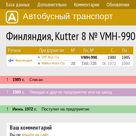
База данных
Дополнительно
Комментарии
Обновления
Автобусный транспорт
Финляндия, Kutter 8 № VMH-990
Регион
Предприятие
№
Гос.№
С...
По...
VIP-Bus Oy
VMH-990
1980
1985
Финляндия
Matka-Autot Oy
28
TAE-728
06.1972
1980
↑
1985 г.
Списан
↑
1980 г.
Передан в другое предприятие или на завод
↑
Июнь 1972 г.
Поступил на предприятие
Ваш комментарий
Вы не
вошли на сайт
.