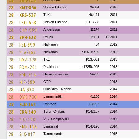
28
SKA-924
28
XMT-856
Vainion Liikenne
34824
2010
28
KRS-537
TuKL
464-11
2011
28
LSO-658
Vainion Liikenne
P113608
2011
28
CHP-939
Andersson
11274
2011
28
BPH-628
Paunu
1190-1
12.2011
28
FSL-899
Niskanen
34
2012
28
YLA-868
Niskanen
416519 469
2012
28
UXZ-228
TKL
P135051
2013
28
FOM-261
Paakinaho
417256 905
2013
28
EMJ-814
Härmän Liikenne
54783
2013
28
NJF-580
OTP
2013
28
JJA-930
Oulaisten Liikenne
2014
28
OVK-700
Lamminmäki
41186
2014
28
FLN-162
Porvoon
1383-3
2014
28
CKA-340
Turun Citybus
P142167
2014
28
YIO-150
V-S Bussipalvelut
2014
28
ZMR-116
Länsilinjat
P146126
2014
28
SLX-817
Tammelundin
2015