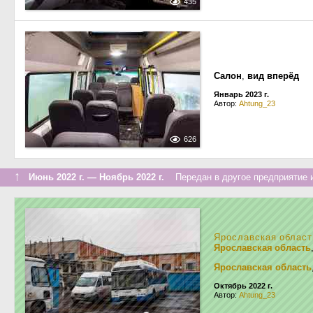
435
Салон
,
вид вперёд
Январь 2023 г.
Автор:
Ahtung_23
626
↑
Июнь 2022 г. — Ноябрь 2022 г.
Передан в другое предприятие и
Ярославская област
Ярославская область
Ярославская область
Октябрь 2022 г.
Автор:
Ahtung_23