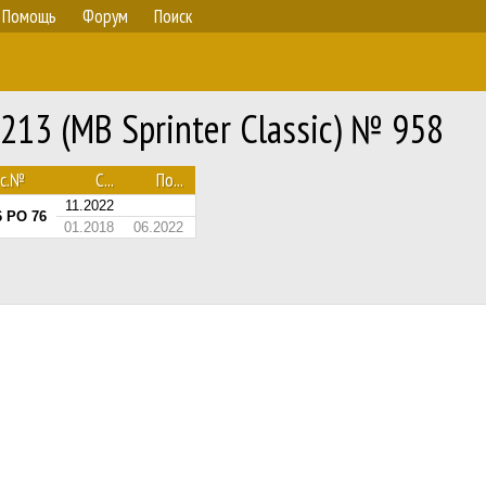
Помощь
Форум
Поиск
213 (MB Sprinter Classic) № 958
ос.№
С...
По...
11.2022
6 РО 76
01.2018
06.2022