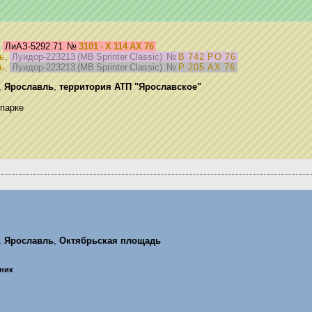
,
ЛиАЗ-5292.71
№
3101 · Х 114 АХ 76
ь
,
Луидор-223213 (MB Sprinter Classic)
№
В 742 РО 76
ь
,
Луидор-223213 (MB Sprinter Classic)
№
Р 205 АХ 76
,
Ярославль
,
территория АТП "Ярославское"
 парке
,
Ярославль
,
Октябрьская площадь
ьник