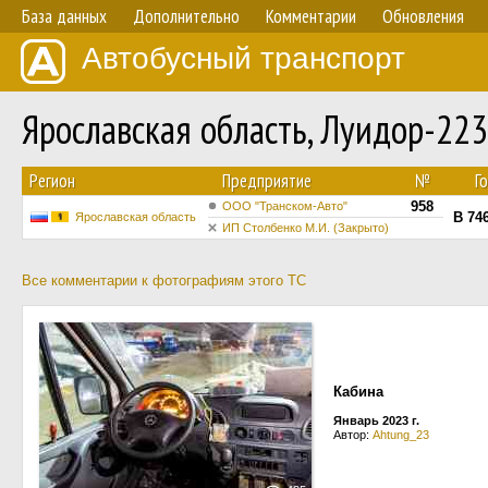
База данных
Дополнительно
Комментарии
Обновления
Автобусный транспорт
Ярославская область, Луидор-223
Регион
Предприятие
№
Г
958
ООО "Транском-Авто"
В 74
Ярославская область
ИП Столбенко М.И. (Закрыто)
Все комментарии к фотографиям этого ТС
Кабина
Январь 2023 г.
Автор:
Ahtung_23