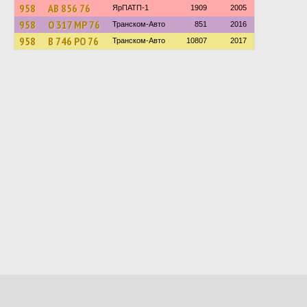
958
АВ 856 76
ЯрПАТП-1
1909
2005
958
О 317 МР 76
Транском-Авто
851
2016
958
В 746 РО 76
Транском-Авто
10807
2017