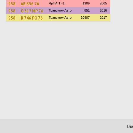
958
АВ 856 76
ЯрПАТП-1
1909
2005
958
О 317 МР 76
Транском-Авто
851
2016
958
В 746 РО 76
Транском-Авто
10807
2017
Гл