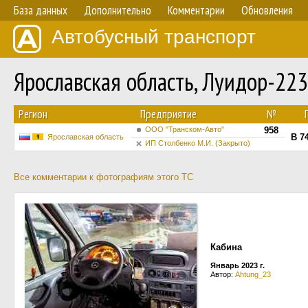
База данных
Дополнительно
Комментарии
Обновления
Автобусный транспорт
Ярославская область, Луидор-223
Регион
Предприятие
№
ООО "Транском-Авто"
958
В 7
Ярославская область
ИП Столбенко М.И. (Закрыто)
Все комментарии к фотографиям этого ТС
Кабина
Январь 2023 г.
Автор:
Ahtung_23