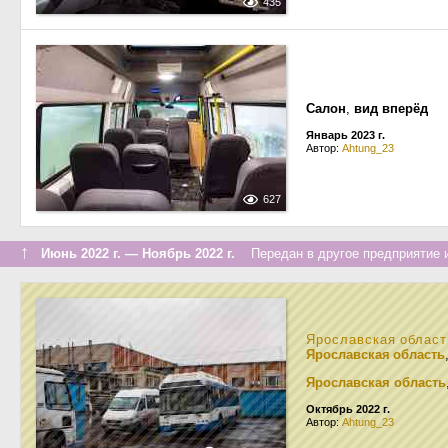
435
Салон
,
вид вперёд
Январь 2023 г.
Автор:
Ahtung_23
627
↑
Июнь 2022 г. — Ноябрь 2022 г.
Передан в другое предприятие и
Ярославская област
Ярославская область
Ярославская область
Октябрь 2022 г.
Автор:
Ahtung_23