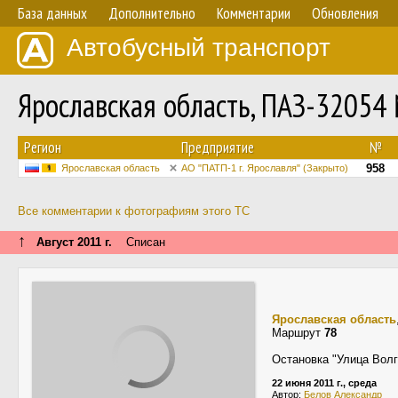
База данных
Дополнительно
Комментарии
Обновления
Автобусный транспорт
Ярославская область, ПАЗ-32054
Регион
Предприятие
№
958
Ярославская область
АО "ПАТП-1 г. Ярославля" (Закрыто)
Все комментарии к фотографиям этого ТС
↑
Август 2011 г.
Списан
Ярославская область
Маршрут
78
Остановка "Улица Волг
22 июня 2011 г., среда
Автор:
Белов Александр