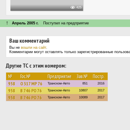
425
↑
Апрель 2005 г.
Поступил на предприятие
Ваш комментарий
Вы не
вошли на сайт
.
Комментарии могут оставлять только зарегистрированные пользов
Другие ТС с этим номером:
№
Гос.№
Предприятие
Зав.№
Постр.
958
О 317 МР 76
Транском-Авто
851
2016
958
В 746 РО 76
Транском-Авто
10807
2017
958
В 746 РО 76
Транском-Авто
10089
2017