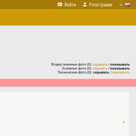
Войти
Регистрация
Второстепенные фото (0):
скрывать
/
показывать
Условные фото (0):
скрывать
/
показывать
Технические фото (0):
скрывать
/
показывать
¤