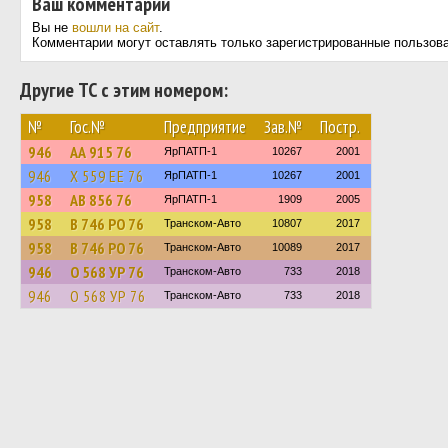
Ваш комментарий
Вы не
вошли на сайт
.
Комментарии могут оставлять только зарегистрированные пользов
Другие ТС с этим номером:
№
Гос.№
Предприятие
Зав.№
Постр.
946
АА 915 76
ЯрПАТП-1
10267
2001
946
Х 559 ЕЕ 76
ЯрПАТП-1
10267
2001
958
АВ 856 76
ЯрПАТП-1
1909
2005
958
В 746 РО 76
Транском-Авто
10807
2017
958
В 746 РО 76
Транском-Авто
10089
2017
946
О 568 УР 76
Транском-Авто
733
2018
946
О 568 УР 76
Транском-Авто
733
2018