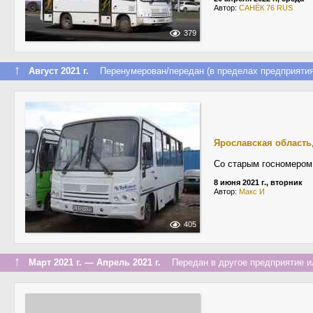
Автор:
САНЁК 76 RUS
379
↑
Август 2021 г.
Перенумерован/передан (в пределах предприятия
Ярославская область
Со старым госномером
8 июня 2021 г., вторник
Автор:
Макс И
405
↑
Март 2021 г. — Апрель 2021 г.
Передан в другое предприятие ил