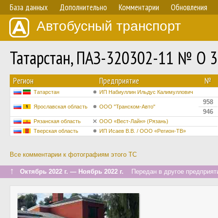
База данных
Дополнительно
Комментарии
Обновления
Автобусный транспорт
Татарстан, ПАЗ-320302-11 № О 
Регион
Предприятие
№
Татарстан
ИП Набиуллин Ильдус Калимуллович
958
Ярославская область
ООО "Транском-Авто"
946
Рязанская область
ООО «Вест-Лайн» (Рязань)
Тверская область
ИП Исаев В.В. / ООО «Регион-ТВ»
Все комментарии к фотографиям этого ТС
↑
Октябрь 2022 г. — Ноябрь 2022 г.
Передан в другое предприяти