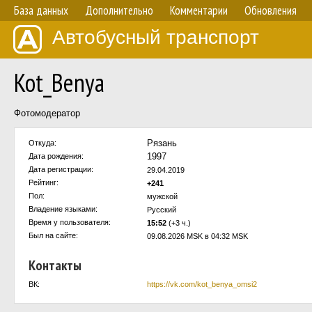
База данных
Дополнительно
Комментарии
Обновления
Автобусный транспорт
Kot_Benya
Фотомодератор
Рязань
Откуда:
1997
Дата рождения:
Дата регистрации:
29.04.2019
Рейтинг:
+241
Пол:
мужской
Владение языками:
Русский
Время у пользователя:
15:52
(+3 ч.)
Был на сайте:
09.08.2026 MSK в 04:32 MSK
Контакты
ВК:
https://vk.com/kot_benya_omsi2