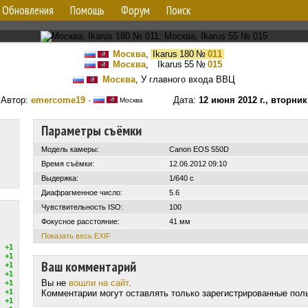
Обновления
Помощь
Форум
Поиск
Москва
,
Ikarus 180
№
011
Москва
,
Ikarus 55
№
015
Москва
, У главного входа ВВЦ
Автор:
emercome19
·
Дата:
12 июня 2012 г., вторник
Москва
Параметры съёмки
Модель камеры:
Canon EOS 550D
Время съёмки:
12.06.2012 09:10
Выдержка:
1/640 с
Диафрагменное число:
5.6
Чувствительность ISO:
100
Фокусное расстояние:
41 мм
Показать весь EXIF
+1
+1
Ваш комментарий
+1
+1
Вы не
вошли на сайт
.
+1
+1
Комментарии могут оставлять только зарегистрированные пол
+1