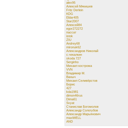
alex95
Алексей Мякишев
Fritz Derlein
KDG
Eldar405
Star2007
Алексей84
egor272272
пассат
istok
ZIU
Andrey68
mironuk62
Александров Николай
с.чекалкин
skoda 727
Serginho
Михаил кострома
VVN
Владимир М.
Ваныч
Михаил Селивёрстов
Борис
427
kda1981
dimon46rus
Dima61
Svyat
Станислав Богомолов
Александр Сологубов
Александр Марьянович
maxiWELL
AND