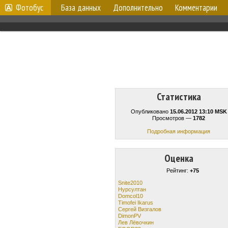
Фотобус
База данных
Дополнительно
Комментарии
Статистика
Опубликовано
15.06.2012 13:10 MSK
Просмотров —
1782
Подробная информация
Оценка
Рейтинг:
+75
Snite2010
Нурсултан
Domcol10
Timofei Ikarus
Cергей Визгалов
DimonPV
Лев Лёвочкин