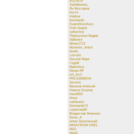
EGOR29
Забайкалец
Ян Мухтаров
Костя
madyar
Кonstantin
EvgenRussKuzz
Олег Бодня
solnechny
Пересунько Вадим
Лайонел
dimas1713
Abramov_Anton
Колёк
Lexrudz
Нисуев Марк
Cедой
Maksimus
Diman RF
te3_thc2
PRO100МИХА
Seroom
Ваганов Алексей
Никита Осипов
max6855
Илья
sambrano
Konstantin71
спринтер85
Владислав Фоменко
Denis_A
Алекс Болховский
MIHA FROM OREL
МАЗ
Igorid