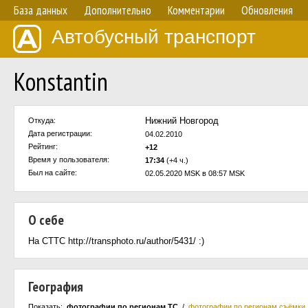
База данных
Дополнительно
Комментарии
Обновления
Автобусный транспорт
Кonstantin
Нижний Новгород
Откуда:
Дата регистрации:
04.02.2010
Рейтинг:
+12
Время у пользователя:
17:34
(+4 ч.)
Был на сайте:
02.05.2020 MSK в 08:57 MSK
О себе
На СТТС http://transphoto.ru/author/5431/ :)
География
Показать:
фотографии по регионам ТС
/
фотографии по регионам съёмки