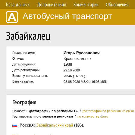
База данных
Дополнительно
Комментарии
Обновления
Автобусный транспорт
Забайкалец
Игорь Русланович
Реальное имя:
Краснокаменск
Откуда:
1988
Дата рождения:
Дата регистрации:
29.10.2009
Время у пользователя:
20:46
(+6.5 ч.)
Был на сайте:
08.08.2026 MSK в 16:08 MSK
География
Показать:
фотографии по регионам ТС
/
фотографии по регионам съёмки
Группировка:
по странам и регионам
/
по количеству фото
Россия
:
Забайкальский край
(106)
.