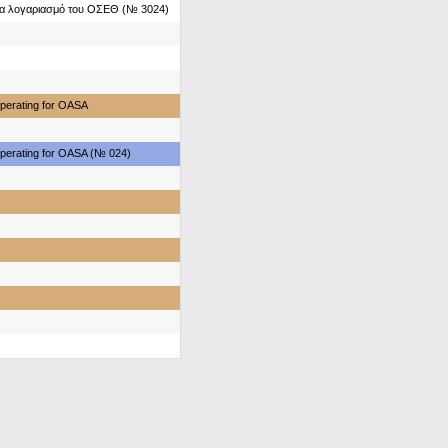
ια λογαριασμό του ΟΣΕΘ (№ 3024)
perating for OASA
perating for OASA (№ 024)