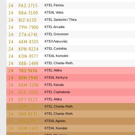
24
PAZ-2715
KTEL Florina
24
BBA-3109
KTEAL Volos
24
BIZ-6150
KTEL Santorini / Thira
24
TPH-7900
KTEL Arcadia
24
ZTA-6741
ΚΤΕL Grevenon
24
AKM-8505
ΚΤΕΛ Λακωνίας
24
KPN-9224
KTEL Corinthia
24
KON-9577
KTEAL Komotini
24
XBB-2499
KTEL Chania–Reth.
24
TKZ-5656
KΤΕL Αttika
24
KYM-7949
KTEAL Kerkyra
24
KBM-3298
KTEL Kavala
24
KEB-2900
KTEL Cephalonia
24
EPT-3122
KΤΕL Αttika
24
XNM-1551
KTEL Chania–Reth.
24
XNX-8131
KTEL Chania–Reth.
24
AIN-1099
KTEAL Agrinio
24
KBM-1421
KTEAL Kavalas