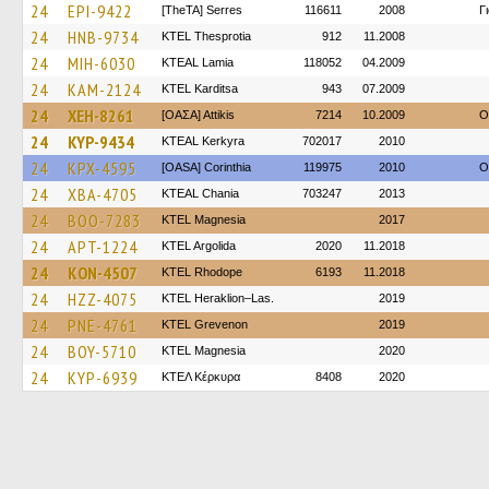
24
EPI-9422
[TheTA] Serres
116611
2008
Γ
24
HNB-9734
KTEL Thesprotia
912
11.2008
24
MIH-6030
KTEAL Lamia
118052
04.2009
24
KAM-2124
ΚΤΕL Karditsa
943
07.2009
24
XEH-8261
[ΟΑΣΑ] Αttikis
7214
10.2009
O
24
KYP-9434
KTEAL Kerkyra
702017
2010
24
KPX-4595
[OASA] Corinthia
119975
2010
O
24
XBA-4705
KTEAL Chania
703247
2013
24
BOO-7283
ΚΤΕL Magnesia
2017
24
APT-1224
KTEL Argolida
2020
11.2018
24
KON-4507
KTEL Rhodope
6193
11.2018
24
HZZ-4075
KTEL Heraklion–Las.
2019
24
PNE-4761
ΚΤΕL Grevenon
2019
24
BOY-5710
ΚΤΕL Magnesia
2020
24
KYP-6939
ΚΤΕΛ Κέρκυρα
8408
2020