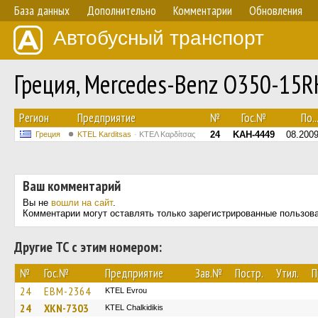
База данных
Дополнительно
Комментарии
Обновления
Автобусный транспорт
Греция, Mercedes-Benz O350-15
Регион
Предприятие
№
Гос.№
По..
24
KAH-4449
08.200
Греция
ΚΤΕL Karditsas
ΚΤΕΛ Καρδίτσας
Ваш комментарий
Вы не
вошли на сайт
.
Комментарии могут оставлять только зарегистрированные пользов
Другие ТС с этим номером:
№
Гос.№
Предприятие
Зав.№
Постр.
Утил.
П
24
EBM-2364
KTEL Evrou
24
XKN-7303
ΚΤΕL Chalkidikis