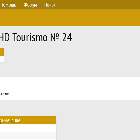
Помощь
Форум
Поиск
RHD Tourismo № 24
.
9
атели.
римечание