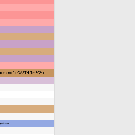
perating for OASTH (№ 3024)
χολικά