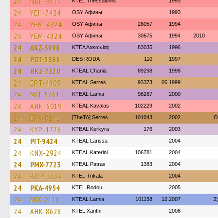
24
NBH-9777
KTEL Thessaloniki
1993
24
YEH-7424
OSY Афины
1993
24
YEM-4924
OSY Афины
26057
1994
24
YEM-4824
OSY Афины
30675
1994
2010
24
AKZ-3998
ΚΤΕΛ Λακωνίας
83035
1996
24
POT-2535
DES RODA
110
1997
24
HKZ-7320
KTEAL Chania
89298
1998
24
EPT-4605
KTEAL Serres
93373
06.1999
24
MIT-5761
KTEAL Lamia
98267
2000
24
AHN-6019
KTEAL Kavalas
102229
2002
24
EPX-8141
[TheTA] Serres
101043
2002
O
24
KYP-1776
KTEAL Kerkyra
176
2003
24
PIT-9424
KTEAL Larissa
2004
24
KNX-2924
KTEAL Katerini
106781
2004
24
PMX-7723
KTEAL Patras
1383
2004
24
BOP-3324
ΚΤΕL Τrikala
2004
24
PKA-4954
ΚΤΕL Rodou
2005
24
MIX-9111
KTEAL Lamia
101158
12.2007
Σ
24
AHK-8628
KTEL Xanthi
2008