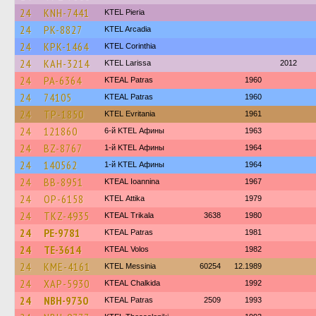
24
KNH-7441
KTEL Pieria
24
PK-8827
KTEL Arcadia
24
KPK-1464
KTEL Corinthia
24
KAH-3214
KTEL Larissa
2012
24
PA-6364
KTEAL Patras
1960
24
74105
KTEAL Patras
1960
24
TP-1850
ΚΤΕL Evritania
1961
24
121860
6-й KTEL Афины
1963
24
BZ-8767
1-й KTEL Афины
1964
24
140562
1-й KTEL Афины
1964
24
BB-8951
KTEAL Ioannina
1967
24
OP-6158
KΤΕL Αttika
1979
24
TKZ-4935
KTEAL Trikala
3638
1980
24
PE-9781
KTEAL Patras
1981
24
TE-3614
KTEAL Volos
1982
24
KME-4161
KTEL Messinia
60254
12.1989
24
XAP-5930
KTEAL Chalkida
1992
24
NBH-9730
KTEAL Patras
2509
1993