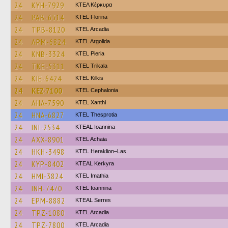
24
KYH-7929
ΚΤΕΛ Κέρκυρα
24
PAB-6514
KTEL Florina
24
TPB-8120
KTEL Arcadia
24
APM-6824
KTEL Argolida
24
KNB-3324
KTEL Pieria
24
TKE-5311
ΚΤΕL Τrikala
24
KIE-6424
KTEL Kilkis
24
KEZ-7100
KTEL Cephalonia
24
AHA-7590
KTEL Xanthi
24
HNA-6827
KTEL Thesprotia
24
INI-2534
KTEAL Ioannina
24
AXX-8901
KTEL Achaia
24
HKH-3498
KTEL Heraklion–Las.
24
KYP-8402
KTEAL Kerkyra
24
HMI-3824
KTEL Imathia
24
INH-7470
KTEL Ioannina
24
EPM-8882
KTEAL Serres
24
TPZ-1080
KTEL Arcadia
24
TPZ-7800
KTEL Arcadia