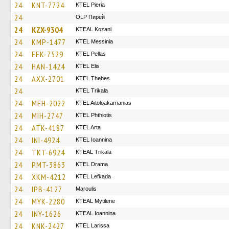
24
KNT-7724
KTEL Pieria
24
OLP Пирей
24
KZX-9304
KTEAL Kozani
24
KMP-1477
KTEL Messinia
24
EEK-7529
KTEL Pellas
24
HAN-1424
KTEL Elis
24
AXX-2701
KTEL Thebes
24
ΚΤΕL Τrikala
24
MEH-2022
KTEL Aitoloakarnanias
24
MIH-2747
ΚΤΕL Phthiotis
24
ATK-4187
KTEL Arta
24
INI-4924
KTEL Ioannina
24
TKT-6924
KTEAL Trikala
24
PMT-3863
KTEL Drama
24
XKM-4212
KTEL Lefkada
24
IPB-4127
Maroulis
24
MYK-2280
KTEAL Mytilene
24
INY-1626
KTEAL Ioannina
24
KNK-2427
KTEL Larissa