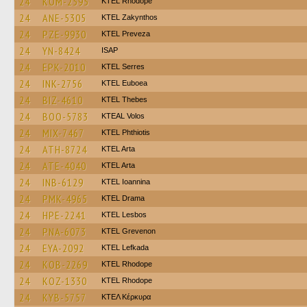
24
KOM-2595
KTEL Rhodope
24
ANE-5305
KTEL Zakynthos
24
PZE-9930
KTEL Preveza
24
YN-8424
ISAP
24
EPK-2010
KTEL Serres
24
INK-2756
ΚΤΕL Euboea
24
BIZ-4610
KTEL Thebes
24
BOO-5783
KTEAL Volos
24
MIX-7467
ΚΤΕL Phthiotis
24
ATH-8724
KTEL Arta
24
ATE-4040
KTEL Arta
24
INB-6129
KTEL Ioannina
24
PMK-4965
KTEL Drama
24
HPE-2241
KTEL Lesbos
24
PNA-6073
ΚΤΕL Grevenon
24
EYA-2092
KTEL Lefkada
24
KOB-2269
KTEL Rhodope
24
KOZ-1330
KTEL Rhodope
24
KYB-5757
ΚΤΕΛ Κέρκυρα