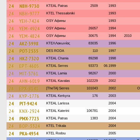
24
NBH-9730
KTEAL Patras
2509
1993
24
NBH-9777
KTEL Thessaloniki
1993
24
YEH-7424
OSY Афины
1993
24
YEM-4924
OSY Афины
26057
1994
24
YEM-4824
OSY Афины
30675
1994
2010
24
AKZ-3998
ΚΤΕΛ Λακωνίας
83035
1996
24
POT-2535
DES RODA
110
1997
24
HKZ-7320
KTEAL Chania
89298
1998
24
EPT-4605
KTEAL Serres
93373
06.1999
24
MIT-5761
KTEAL Lamia
98267
2000
24
AHN-6019
KTEAL Kavalas
102229
2002
24
EPX-8141
[TheTA] Serres
101043
2002
O
24
KYP-1776
KTEAL Kerkyra
176
2003
24
PIT-9424
KTEAL Larissa
2004
24
KNX-2924
KTEAL Katerini
106781
2004
24
PMX-7723
KTEAL Patras
1383
2004
24
BOP-3324
ΚΤΕL Τrikala
2004
24
PKA-4954
ΚΤΕL Rodou
2005