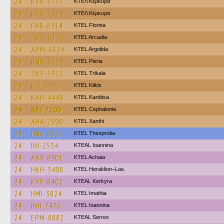
24
KYB-5757
ΚΤΕΛ Κέρκυρα
24
KYH-7929
ΚΤΕΛ Κέρκυρα
24
PAB-6514
KTEL Florina
24
TPB-8120
KTEL Arcadia
24
APM-6824
KTEL Argolida
24
KNB-3324
KTEL Pieria
24
TKE-5311
ΚΤΕL Τrikala
24
KIE-6424
KTEL Kilkis
24
KAH-4449
ΚΤΕL Karditsa
24
KEZ-7100
KTEL Cephalonia
24
AHA-7590
KTEL Xanthi
24
HNA-6827
KTEL Thesprotia
24
INI-2534
KTEAL Ioannina
24
AXX-8901
KTEL Achaia
24
HKH-3498
KTEL Heraklion–Las.
24
KYP-8402
KTEAL Kerkyra
24
HMI-3824
KTEL Imathia
24
INH-7470
KTEL Ioannina
24
EPM-8882
KTEAL Serres