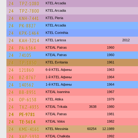
24
TPZ-1080
KTEL Arcadia
24
TPZ-7800
KTEL Arcadia
24
KNH-7441
KTEL Pieria
24
PK-8827
KTEL Arcadia
24
KPK-1464
KTEL Corinthia
24
KAH-3214
KTEL Larissa
2012
24
PA-6364
KTEAL Patras
1960
24
74105
KTEAL Patras
1960
24
TP-1850
ΚΤΕL Evritania
1961
24
121860
6-й KTEL Афины
1963
24
BZ-8767
1-й KTEL Афины
1964
24
140562
1-й KTEL Афины
1964
24
BB-8951
KTEAL Ioannina
1967
24
OP-6158
KΤΕL Αttika
1979
24
TKZ-4935
KTEAL Trikala
3638
1980
24
PE-9781
KTEAL Patras
1981
24
TE-3614
KTEAL Volos
1982
24
KME-4161
KTEL Messinia
60254
12.1989
24
XAP-5930
KTEAL Chalkida
1992