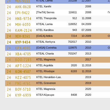
24
MIX-9111
KTEAL Lamia
101158
12.2007
Σ
24
AHK-8628
KTEL Xanthi
2008
24
EPI-9422
[TheTA] Serres
116611
2008
Γ
24
HNB-9734
KTEL Thesprotia
912
11.2008
24
MIH-6030
KTEAL Lamia
118052
04.2009
24
KAM-2124
ΚΤΕL Karditsa
943
07.2009
24
XEH-8261
[ΟΑΣΑ] Αttikis
7214
10.2009
O
24
KYP-9434
KTEAL Kerkyra
702017
2010
24
KPX-4595
[OASA] Corinthia
119975
2010
O
24
XBA-4705
KTEAL Chania
703247
2013
24
BOO-7283
ΚΤΕL Magnesia
2017
24
APT-1224
KTEL Argolida
2020
11.2018
24
KON-4507
KTEL Rhodope
6193
11.2018
24
HZZ-4075
KTEL Heraklion–Las.
2019
24
PNE-4761
ΚΤΕL Grevenon
2019
24
BOY-5710
ΚΤΕL Magnesia
2020
24
KYP-6939
ΚΤΕΛ Κέρκυρα
8408
2020