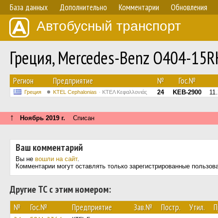
База данных
Дополнительно
Комментарии
Обновления
Автобусный транспорт
Греция, Mercedes-Benz O404-15
Регион
Предприятие
№
Гос.№
24
KEB-2900
11
Греция
KTEL Cephalonias
ΚΤΕΛ Κεφαλλονιάς
↑
Ноябрь 2019 г.
Списан
Ваш комментарий
Вы не
вошли на сайт
.
Комментарии могут оставлять только зарегистрированные пользов
Другие ТС с этим номером:
№
Гос.№
Предприятие
Зав.№
Постр.
Утил.
П