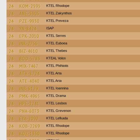
24
KOM-2595
KTEL Rhodope
24
ANE-5305
KTEL Zakynthos
24
PZE-9930
KTEL Preveza
24
YN-8424
ISAP
24
EPK-2010
KTEL Serres
24
INK-2756
ΚΤΕL Euboea
24
BIZ-4610
KTEL Thebes
24
BOO-5783
KTEAL Volos
24
MIX-7467
ΚΤΕL Phthiotis
24
ATH-8724
KTEL Arta
24
ATE-4040
KTEL Arta
24
INB-6129
KTEL Ioannina
24
PMK-4965
KTEL Drama
24
HPE-2241
KTEL Lesbos
24
PNA-6073
ΚΤΕL Grevenon
24
EYA-2092
KTEL Lefkada
24
KOB-2269
KTEL Rhodope
24
KOZ-1330
KTEL Rhodope