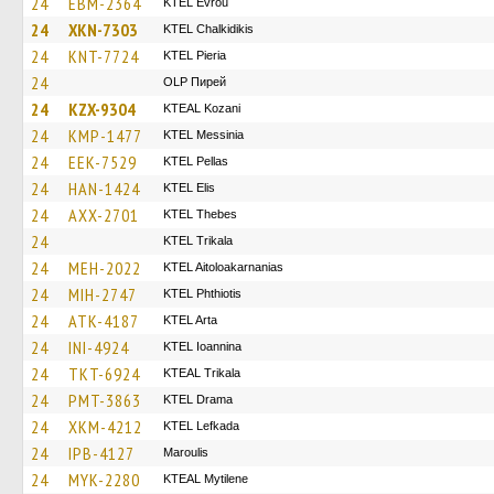
24
EBM-2364
KTEL Evrou
24
XKN-7303
ΚΤΕL Chalkidikis
24
KNT-7724
KTEL Pieria
24
OLP Пирей
24
KZX-9304
KTEAL Kozani
24
KMP-1477
KTEL Messinia
24
EEK-7529
KTEL Pellas
24
HAN-1424
KTEL Elis
24
AXX-2701
KTEL Thebes
24
ΚΤΕL Τrikala
24
MEH-2022
KTEL Aitoloakarnanias
24
MIH-2747
ΚΤΕL Phthiotis
24
ATK-4187
KTEL Arta
24
INI-4924
KTEL Ioannina
24
TKT-6924
KTEAL Trikala
24
PMT-3863
KTEL Drama
24
XKM-4212
KTEL Lefkada
24
IPB-4127
Maroulis
24
MYK-2280
KTEAL Mytilene