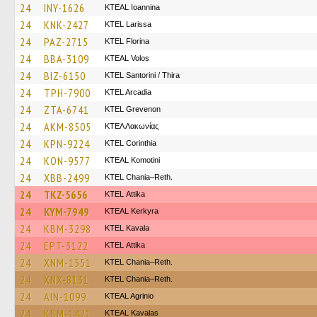
24
INY-1626
KTEAL Ioannina
24
KNK-2427
KTEL Larissa
24
PAZ-2715
KTEL Florina
24
BBA-3109
KTEAL Volos
24
BIZ-6150
KTEL Santorini / Thira
24
TPH-7900
KTEL Arcadia
24
ZTA-6741
ΚΤΕL Grevenon
24
AKM-8505
ΚΤΕΛ Λακωνίας
24
KPN-9224
KTEL Corinthia
24
KON-9577
KTEAL Komotini
24
XBB-2499
KTEL Chania–Reth.
24
TKZ-5656
KΤΕL Αttika
24
KYM-7949
KTEAL Kerkyra
24
KBM-3298
KTEL Kavala
24
EPT-3122
KΤΕL Αttika
24
XNM-1551
KTEL Chania–Reth.
24
XNX-8131
KTEL Chania–Reth.
24
AIN-1099
KTEAL Agrinio
24
KBM-1421
KTEAL Kavalas