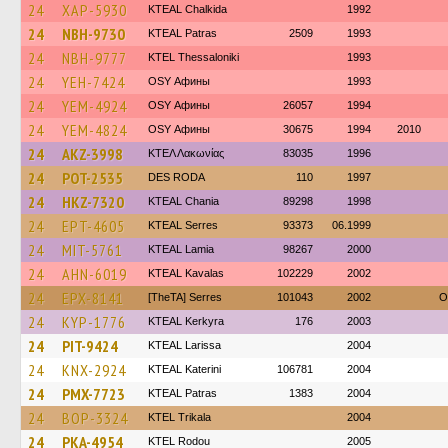
24
XAP-5930
KTEAL Chalkida
1992
24
NBH-9730
KTEAL Patras
2509
1993
24
NBH-9777
KTEL Thessaloniki
1993
24
YEH-7424
OSY Афины
1993
24
YEM-4924
OSY Афины
26057
1994
24
YEM-4824
OSY Афины
30675
1994
2010
24
AKZ-3998
ΚΤΕΛ Λακωνίας
83035
1996
24
POT-2535
DES RODA
110
1997
24
HKZ-7320
KTEAL Chania
89298
1998
24
EPT-4605
KTEAL Serres
93373
06.1999
24
MIT-5761
KTEAL Lamia
98267
2000
24
AHN-6019
KTEAL Kavalas
102229
2002
24
EPX-8141
[TheTA] Serres
101043
2002
O
24
KYP-1776
KTEAL Kerkyra
176
2003
24
PIT-9424
KTEAL Larissa
2004
24
KNX-2924
KTEAL Katerini
106781
2004
24
PMX-7723
KTEAL Patras
1383
2004
24
BOP-3324
ΚΤΕL Τrikala
2004
24
PKA-4954
ΚΤΕL Rodou
2005