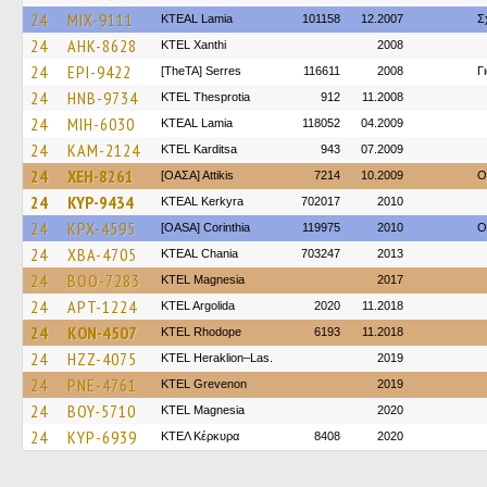
24
MIX-9111
KTEAL Lamia
101158
12.2007
Σ
24
AHK-8628
KTEL Xanthi
2008
24
EPI-9422
[TheTA] Serres
116611
2008
Γ
24
HNB-9734
KTEL Thesprotia
912
11.2008
24
MIH-6030
KTEAL Lamia
118052
04.2009
24
KAM-2124
ΚΤΕL Karditsa
943
07.2009
24
XEH-8261
[ΟΑΣΑ] Αttikis
7214
10.2009
O
24
KYP-9434
KTEAL Kerkyra
702017
2010
24
KPX-4595
[OASA] Corinthia
119975
2010
O
24
XBA-4705
KTEAL Chania
703247
2013
24
BOO-7283
ΚΤΕL Magnesia
2017
24
APT-1224
KTEL Argolida
2020
11.2018
24
KON-4507
KTEL Rhodope
6193
11.2018
24
HZZ-4075
KTEL Heraklion–Las.
2019
24
PNE-4761
ΚΤΕL Grevenon
2019
24
BOY-5710
ΚΤΕL Magnesia
2020
24
KYP-6939
ΚΤΕΛ Κέρκυρα
8408
2020