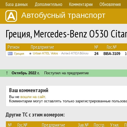
База данных
Дополнительно
Комментарии
Обновления
Автобусный транспорт
Греция, Mercedes-Benz O530 Citar
Регион
Предприятие
№
Гос.№
Urban KTEL Volos
Αστικό ΚΤΕΛ Βόλου
24
BBA-3109
1
Греция
↑
Октябрь 2022 г.
Поступил на предприятие
Ваш комментарий
Вы не
вошли на сайт
.
Комментарии могут оставлять только зарегистрированные пользов
Другие ТС с этим номером:
№
Гос.№
Предприятие
Зав.№
Постр.
Утил.
П