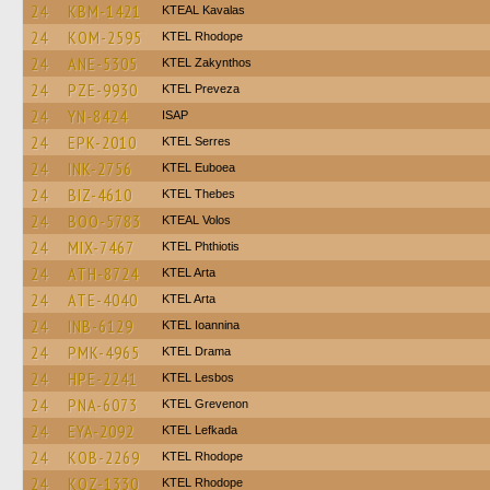
24
KBM-1421
KTEAL Kavalas
24
KOM-2595
KTEL Rhodope
24
ANE-5305
KTEL Zakynthos
24
PZE-9930
KTEL Preveza
24
YN-8424
ISAP
24
EPK-2010
KTEL Serres
24
INK-2756
ΚΤΕL Euboea
24
BIZ-4610
KTEL Thebes
24
BOO-5783
KTEAL Volos
24
MIX-7467
ΚΤΕL Phthiotis
24
ATH-8724
KTEL Arta
24
ATE-4040
KTEL Arta
24
INB-6129
KTEL Ioannina
24
PMK-4965
KTEL Drama
24
HPE-2241
KTEL Lesbos
24
PNA-6073
ΚΤΕL Grevenon
24
EYA-2092
KTEL Lefkada
24
KOB-2269
KTEL Rhodope
24
KOZ-1330
KTEL Rhodope