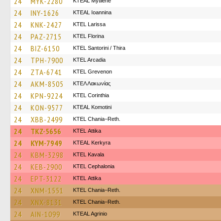
24
MYK-2280
KTEAL Mytilene
24
INY-1626
KTEAL Ioannina
24
KNK-2427
KTEL Larissa
24
PAZ-2715
KTEL Florina
24
BIZ-6150
KTEL Santorini / Thira
24
TPH-7900
KTEL Arcadia
24
ZTA-6741
ΚΤΕL Grevenon
24
AKM-8505
ΚΤΕΛ Λακωνίας
24
KPN-9224
KTEL Corinthia
24
KON-9577
KTEAL Komotini
24
XBB-2499
KTEL Chania–Reth.
24
TKZ-5656
KΤΕL Αttika
24
KYM-7949
KTEAL Kerkyra
24
KBM-3298
KTEL Kavala
24
KEB-2900
KTEL Cephalonia
24
EPT-3122
KΤΕL Αttika
24
XNM-1551
KTEL Chania–Reth.
24
XNX-8131
KTEL Chania–Reth.
24
AIN-1099
KTEAL Agrinio