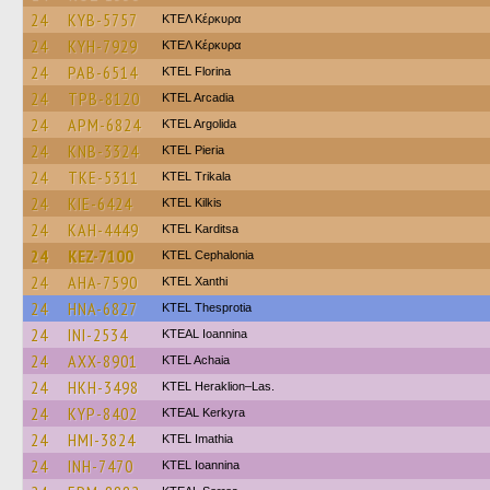
24
KYB-5757
ΚΤΕΛ Κέρκυρα
24
KYH-7929
ΚΤΕΛ Κέρκυρα
24
PAB-6514
KTEL Florina
24
TPB-8120
KTEL Arcadia
24
APM-6824
KTEL Argolida
24
KNB-3324
KTEL Pieria
24
TKE-5311
ΚΤΕL Τrikala
24
KIE-6424
KTEL Kilkis
24
KAH-4449
ΚΤΕL Karditsa
24
KEZ-7100
KTEL Cephalonia
24
AHA-7590
KTEL Xanthi
24
HNA-6827
KTEL Thesprotia
24
INI-2534
KTEAL Ioannina
24
AXX-8901
KTEL Achaia
24
HKH-3498
KTEL Heraklion–Las.
24
KYP-8402
KTEAL Kerkyra
24
HMI-3824
KTEL Imathia
24
INH-7470
KTEL Ioannina