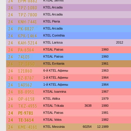
24
EPM-8882
KTEAL Serres
24
TPZ-1080
KTEL Arcadia
24
TPZ-7800
KTEL Arcadia
24
KNH-7441
KTEL Pieria
24
PK-8827
KTEL Arcadia
24
KPK-1464
KTEL Corinthia
24
KAH-3214
KTEL Larissa
2012
24
PA-6364
KTEAL Patras
1960
24
74105
KTEAL Patras
1960
24
TP-1850
ΚΤΕL Evritania
1961
24
121860
6-й KTEL Афины
1963
24
BZ-8767
1-й KTEL Афины
1964
24
140562
1-й KTEL Афины
1964
24
BB-8951
KTEAL Ioannina
1967
24
OP-6158
KΤΕL Αttika
1979
24
TKZ-4935
KTEAL Trikala
3638
1980
24
PE-9781
KTEAL Patras
1981
24
TE-3614
KTEAL Volos
1982
24
KME-4161
KTEL Messinia
60254
12.1989