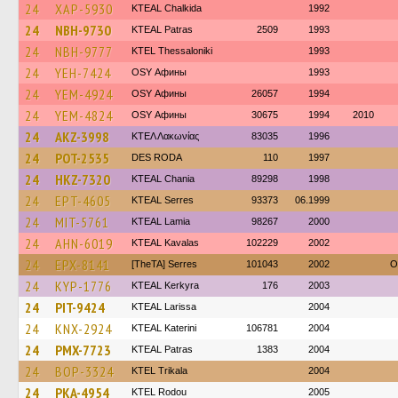
24
XAP-5930
KTEAL Chalkida
1992
24
NBH-9730
KTEAL Patras
2509
1993
24
NBH-9777
KTEL Thessaloniki
1993
24
YEH-7424
OSY Афины
1993
24
YEM-4924
OSY Афины
26057
1994
24
YEM-4824
OSY Афины
30675
1994
2010
24
AKZ-3998
ΚΤΕΛ Λακωνίας
83035
1996
24
POT-2535
DES RODA
110
1997
24
HKZ-7320
KTEAL Chania
89298
1998
24
EPT-4605
KTEAL Serres
93373
06.1999
24
MIT-5761
KTEAL Lamia
98267
2000
24
AHN-6019
KTEAL Kavalas
102229
2002
24
EPX-8141
[TheTA] Serres
101043
2002
O
24
KYP-1776
KTEAL Kerkyra
176
2003
24
PIT-9424
KTEAL Larissa
2004
24
KNX-2924
KTEAL Katerini
106781
2004
24
PMX-7723
KTEAL Patras
1383
2004
24
BOP-3324
ΚΤΕL Τrikala
2004
24
PKA-4954
ΚΤΕL Rodou
2005