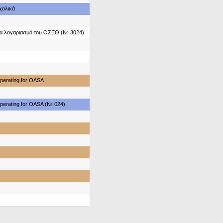
χολικά
ια λογαριασμό του ΟΣΕΘ (№ 3024)
perating for OASA
perating for OASA (№ 024)