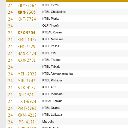
24
EBM-2364
KTEL Evrou
24
XKN-7303
ΚΤΕL Chalkidikis
24
KNT-7724
KTEL Pieria
24
OLP Пирей
24
KZX-9304
KTEAL Kozani
24
KMP-1477
KTEL Messinia
24
EEK-7529
KTEL Pellas
24
HAN-1424
KTEL Elis
24
AXX-2701
KTEL Thebes
24
ΚΤΕL Τrikala
24
MEH-2022
KTEL Aitoloakarnanias
24
MIH-2747
ΚΤΕL Phthiotis
24
ATK-4187
KTEL Arta
24
INI-4924
KTEL Ioannina
24
TKT-6924
KTEAL Trikala
24
PMT-3863
KTEL Drama
24
XKM-4212
KTEL Lefkada
24
IPB-4127
Maroulis