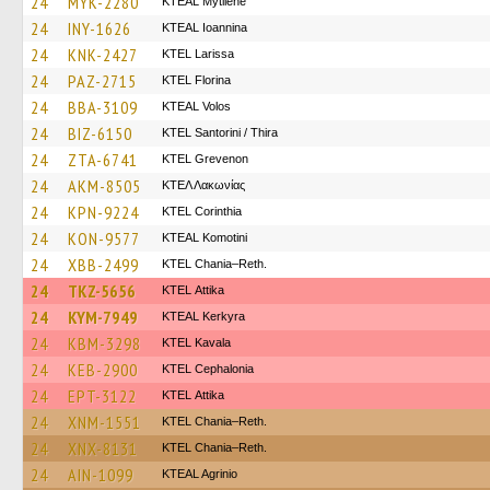
24
MYK-2280
KTEAL Mytilene
24
INY-1626
KTEAL Ioannina
24
KNK-2427
KTEL Larissa
24
PAZ-2715
KTEL Florina
24
BBA-3109
KTEAL Volos
24
BIZ-6150
KTEL Santorini / Thira
24
ZTA-6741
ΚΤΕL Grevenon
24
AKM-8505
ΚΤΕΛ Λακωνίας
24
KPN-9224
KTEL Corinthia
24
KON-9577
KTEAL Komotini
24
XBB-2499
KTEL Chania–Reth.
24
TKZ-5656
KΤΕL Αttika
24
KYM-7949
KTEAL Kerkyra
24
KBM-3298
KTEL Kavala
24
KEB-2900
KTEL Cephalonia
24
EPT-3122
KΤΕL Αttika
24
XNM-1551
KTEL Chania–Reth.
24
XNX-8131
KTEL Chania–Reth.
24
AIN-1099
KTEAL Agrinio