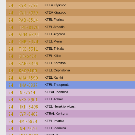
24
KYB-5757
ΚΤΕΛ Κέρκυρα
24
KYH-7929
ΚΤΕΛ Κέρκυρα
24
PAB-6514
KTEL Florina
24
TPB-8120
KTEL Arcadia
24
APM-6824
KTEL Argolida
24
KNB-3324
KTEL Pieria
24
TKE-5311
ΚΤΕL Τrikala
24
KIE-6424
KTEL Kilkis
24
KAH-4449
ΚΤΕL Karditsa
24
KEZ-7100
KTEL Cephalonia
24
AHA-7590
KTEL Xanthi
24
HNA-6827
KTEL Thesprotia
24
INI-2534
KTEAL Ioannina
24
AXX-8901
KTEL Achaia
24
HKH-3498
KTEL Heraklion–Las.
24
KYP-8402
KTEAL Kerkyra
24
HMI-3824
KTEL Imathia
24
INH-7470
KTEL Ioannina