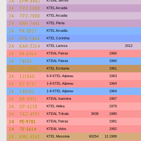
24
EPM-8882
KTEAL Serres
24
TPZ-1080
KTEL Arcadia
24
TPZ-7800
KTEL Arcadia
24
KNH-7441
KTEL Pieria
24
PK-8827
KTEL Arcadia
24
KPK-1464
KTEL Corinthia
24
KAH-3214
KTEL Larissa
2012
24
PA-6364
KTEAL Patras
1960
24
74105
KTEAL Patras
1960
24
TP-1850
ΚΤΕL Evritania
1961
24
121860
6-й KTEL Афины
1963
24
BZ-8767
1-й KTEL Афины
1964
24
140562
1-й KTEL Афины
1964
24
BB-8951
KTEAL Ioannina
1967
24
OP-6158
KΤΕL Αttika
1979
24
TKZ-4935
KTEAL Trikala
3638
1980
24
PE-9781
KTEAL Patras
1981
24
TE-3614
KTEAL Volos
1982
24
KME-4161
KTEL Messinia
60254
12.1989