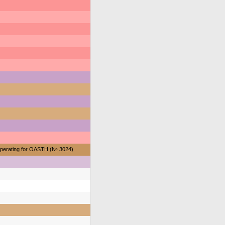
perating for OASTH (№ 3024)