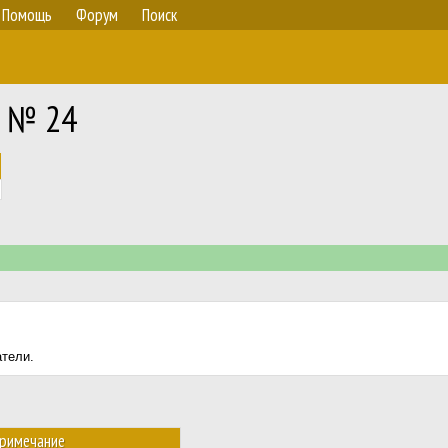
Помощь
Форум
Поиск
0 № 24
атели.
римечание