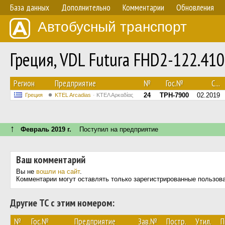
База данных
Дополнительно
Комментарии
Обновления
Автобусный транспорт
Греция, VDL Futura FHD2-122.41
Регион
Предприятие
№
Гос.№
С...
24
TPH-7900
02.2019
Греция
KTEL Arcadias
ΚΤΕΛ Αρκαδίας
↑
Февраль 2019 г.
Поступил на предприятие
Ваш комментарий
Вы не
вошли на сайт
.
Комментарии могут оставлять только зарегистрированные пользов
Другие ТС с этим номером:
№
Гос.№
Предприятие
Зав.№
Постр.
Утил.
П