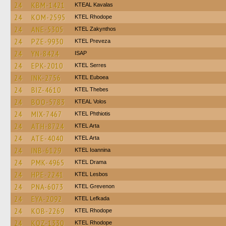
24
KBM-1421
KTEAL Kavalas
24
KOM-2595
KTEL Rhodope
24
ANE-5305
KTEL Zakynthos
24
PZE-9930
KTEL Preveza
24
YN-8424
ISAP
24
EPK-2010
KTEL Serres
24
INK-2756
ΚΤΕL Euboea
24
BIZ-4610
KTEL Thebes
24
BOO-5783
KTEAL Volos
24
MIX-7467
ΚΤΕL Phthiotis
24
ATH-8724
KTEL Arta
24
ATE-4040
KTEL Arta
24
INB-6129
KTEL Ioannina
24
PMK-4965
KTEL Drama
24
HPE-2241
KTEL Lesbos
24
PNA-6073
ΚΤΕL Grevenon
24
EYA-2092
KTEL Lefkada
24
KOB-2269
KTEL Rhodope
24
KOZ-1330
KTEL Rhodope