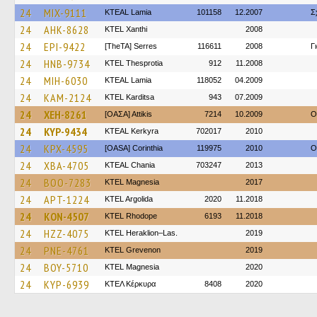
24
MIX-9111
KTEAL Lamia
101158
12.2007
Σ
24
AHK-8628
KTEL Xanthi
2008
24
EPI-9422
[TheTA] Serres
116611
2008
Γ
24
HNB-9734
KTEL Thesprotia
912
11.2008
24
MIH-6030
KTEAL Lamia
118052
04.2009
24
KAM-2124
ΚΤΕL Karditsa
943
07.2009
24
XEH-8261
[ΟΑΣΑ] Αttikis
7214
10.2009
O
24
KYP-9434
KTEAL Kerkyra
702017
2010
24
KPX-4595
[OASA] Corinthia
119975
2010
O
24
XBA-4705
KTEAL Chania
703247
2013
24
BOO-7283
ΚΤΕL Magnesia
2017
24
APT-1224
KTEL Argolida
2020
11.2018
24
KON-4507
KTEL Rhodope
6193
11.2018
24
HZZ-4075
KTEL Heraklion–Las.
2019
24
PNE-4761
ΚΤΕL Grevenon
2019
24
BOY-5710
ΚΤΕL Magnesia
2020
24
KYP-6939
ΚΤΕΛ Κέρκυρα
8408
2020