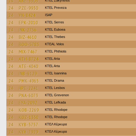
24
ANE-5305
KTEL Zakynthos
24
PZE-9930
KTEL Preveza
24
YN-8424
ISAP
24
EPK-2010
KTEL Serres
24
INK-2756
ΚΤΕL Euboea
24
BIZ-4610
KTEL Thebes
24
BOO-5783
KTEAL Volos
24
MIX-7467
ΚΤΕL Phthiotis
24
ATH-8724
KTEL Arta
24
ATE-4040
KTEL Arta
24
INB-6129
KTEL Ioannina
24
PMK-4965
KTEL Drama
24
HPE-2241
KTEL Lesbos
24
PNA-6073
ΚΤΕL Grevenon
24
EYA-2092
KTEL Lefkada
24
KOB-2269
KTEL Rhodope
24
KOZ-1330
KTEL Rhodope
24
KYB-5757
ΚΤΕΛ Κέρκυρα
24
KYH-7929
ΚΤΕΛ Κέρκυρα