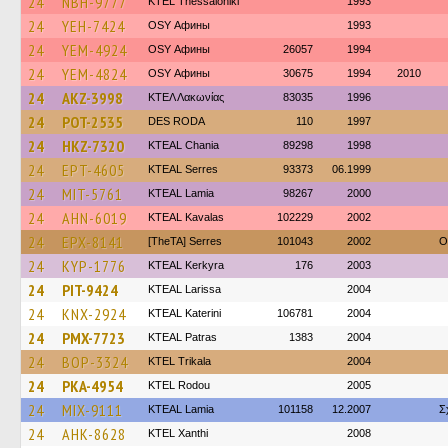
24
NBH-9777
KTEL Thessaloniki
1993
24
YEH-7424
OSY Афины
1993
24
YEM-4924
OSY Афины
26057
1994
24
YEM-4824
OSY Афины
30675
1994
2010
24
AKZ-3998
ΚΤΕΛ Λακωνίας
83035
1996
24
POT-2535
DES RODA
110
1997
24
HKZ-7320
KTEAL Chania
89298
1998
24
EPT-4605
KTEAL Serres
93373
06.1999
24
MIT-5761
KTEAL Lamia
98267
2000
24
AHN-6019
KTEAL Kavalas
102229
2002
24
EPX-8141
[TheTA] Serres
101043
2002
O
24
KYP-1776
KTEAL Kerkyra
176
2003
24
PIT-9424
KTEAL Larissa
2004
24
KNX-2924
KTEAL Katerini
106781
2004
24
PMX-7723
KTEAL Patras
1383
2004
24
BOP-3324
ΚΤΕL Τrikala
2004
24
PKA-4954
ΚΤΕL Rodou
2005
24
MIX-9111
KTEAL Lamia
101158
12.2007
Σ
24
AHK-8628
KTEL Xanthi
2008