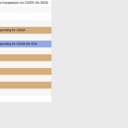
ια λογαριασμό του ΟΣΕΘ (№ 3024)
perating for OASA
perating for OASA (№ 024)