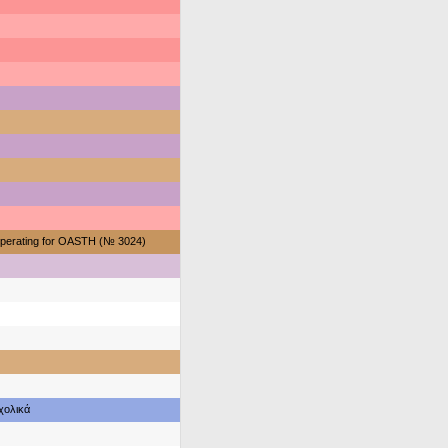
perating for OASTH (№ 3024)
χολικά