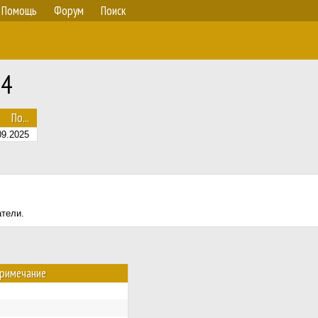
Помощь
Форум
Поиск
24
По...
09.2025
атели.
римечание