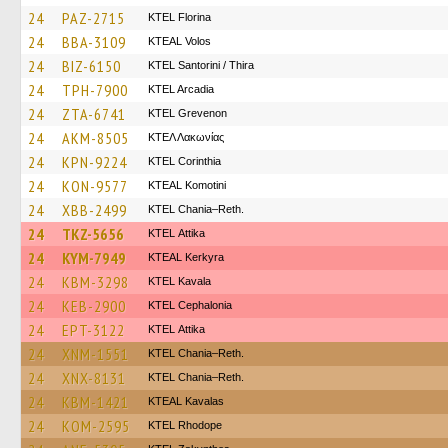
24
PAZ-2715
KTEL Florina
24
BBA-3109
KTEAL Volos
24
BIZ-6150
KTEL Santorini / Thira
24
TPH-7900
KTEL Arcadia
24
ZTA-6741
ΚΤΕL Grevenon
24
AKM-8505
ΚΤΕΛ Λακωνίας
24
KPN-9224
KTEL Corinthia
24
KON-9577
KTEAL Komotini
24
XBB-2499
KTEL Chania–Reth.
24
TKZ-5656
KΤΕL Αttika
24
KYM-7949
KTEAL Kerkyra
24
KBM-3298
KTEL Kavala
24
KEB-2900
KTEL Cephalonia
24
EPT-3122
KΤΕL Αttika
24
XNM-1551
KTEL Chania–Reth.
24
XNX-8131
KTEL Chania–Reth.
24
KBM-1421
KTEAL Kavalas
24
KOM-2595
KTEL Rhodope