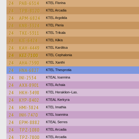
24
PAB-6514
KTEL Florina
24
TPB-8120
KTEL Arcadia
24
APM-6824
KTEL Argolida
24
KNB-3324
KTEL Pieria
24
TKE-5311
ΚΤΕL Τrikala
24
KIE-6424
KTEL Kilkis
24
KAH-4449
ΚΤΕL Karditsa
24
KEZ-7100
KTEL Cephalonia
24
AHA-7590
KTEL Xanthi
24
HNA-6827
KTEL Thesprotia
24
INI-2534
KTEAL Ioannina
24
AXX-8901
KTEL Achaia
24
HKH-3498
KTEL Heraklion–Las.
24
KYP-8402
KTEAL Kerkyra
24
HMI-3824
KTEL Imathia
24
INH-7470
KTEL Ioannina
24
EPM-8882
KTEAL Serres
24
TPZ-1080
KTEL Arcadia
24
TPZ-7800
KTEL Arcadia