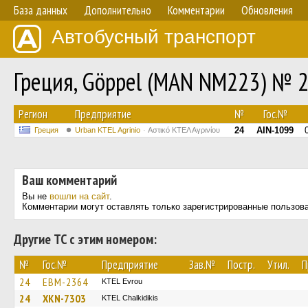
База данных
Дополнительно
Комментарии
Обновления
Автобусный транспорт
Греция, Göppel (MAN NM223) № 
Регион
Предприятие
№
Гос.№
24
AIN-1099
Греция
Urban KTEL Agrinio
Αστικό ΚΤΕΛ Αγρινίου
Ваш комментарий
Вы не
вошли на сайт
.
Комментарии могут оставлять только зарегистрированные пользов
Другие ТС с этим номером:
№
Гос.№
Предприятие
Зав.№
Постр.
Утил.
П
24
EBM-2364
KTEL Evrou
24
XKN-7303
ΚΤΕL Chalkidikis