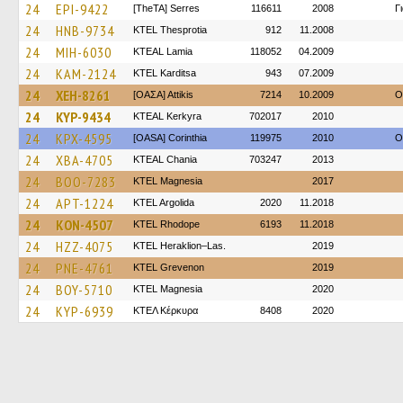
24
EPI-9422
[TheTA] Serres
116611
2008
Γ
24
HNB-9734
KTEL Thesprotia
912
11.2008
24
MIH-6030
KTEAL Lamia
118052
04.2009
24
KAM-2124
ΚΤΕL Karditsa
943
07.2009
24
XEH-8261
[ΟΑΣΑ] Αttikis
7214
10.2009
O
24
KYP-9434
KTEAL Kerkyra
702017
2010
24
KPX-4595
[OASA] Corinthia
119975
2010
O
24
XBA-4705
KTEAL Chania
703247
2013
24
BOO-7283
ΚΤΕL Magnesia
2017
24
APT-1224
KTEL Argolida
2020
11.2018
24
KON-4507
KTEL Rhodope
6193
11.2018
24
HZZ-4075
KTEL Heraklion–Las.
2019
24
PNE-4761
ΚΤΕL Grevenon
2019
24
BOY-5710
ΚΤΕL Magnesia
2020
24
KYP-6939
ΚΤΕΛ Κέρκυρα
8408
2020