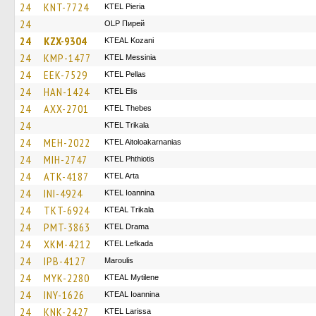
24
KNT-7724
KTEL Pieria
24
OLP Пирей
24
KZX-9304
KTEAL Kozani
24
KMP-1477
KTEL Messinia
24
EEK-7529
KTEL Pellas
24
HAN-1424
KTEL Elis
24
AXX-2701
KTEL Thebes
24
ΚΤΕL Τrikala
24
MEH-2022
KTEL Aitoloakarnanias
24
MIH-2747
ΚΤΕL Phthiotis
24
ATK-4187
KTEL Arta
24
INI-4924
KTEL Ioannina
24
TKT-6924
KTEAL Trikala
24
PMT-3863
KTEL Drama
24
XKM-4212
KTEL Lefkada
24
IPB-4127
Maroulis
24
MYK-2280
KTEAL Mytilene
24
INY-1626
KTEAL Ioannina
24
KNK-2427
KTEL Larissa