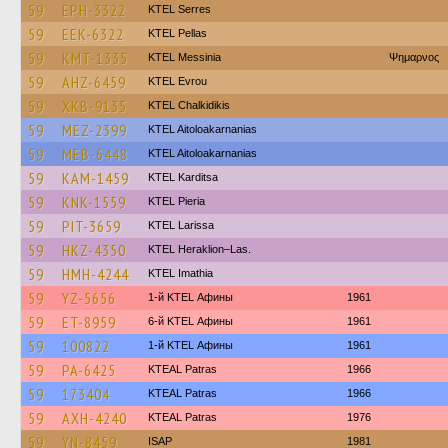
59
EPH-3322
KTEL Serres
59
EEK-6322
KTEL Pellas
59
KMT-1335
KTEL Messinia
Ψημαρνος
59
AHZ-6459
KTEL Evrou
59
XKB-9135
ΚΤΕL Chalkidikis
59
MEZ-2399
KTEL Aitoloakarnanias
59
MEB-6448
KTEL Aitoloakarnanias
59
KAM-1459
ΚΤΕL Karditsa
59
KNK-1559
KTEL Pieria
59
PIT-3659
KTEL Larissa
59
HKZ-4350
KTEL Heraklion–Las.
59
HMH-4244
KTEL Imathia
59
YZ-5656
1-й KTEL Афины
1961
59
ET-8959
6-й KTEL Афины
1961
59
100822
1-й KTEL Афины
1961
59
PA-6425
KTEAL Patras
1966
59
173404
KTEAL Patras
1966
59
AXH-4240
KTEAL Patras
1976
59
YN-8459
ISAP
1981