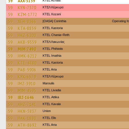
59
AXX-3159
KTEL Achaia
59
KYN-7370
ΚΤΕΛ Κέρκυρα
59
KZM-1772
ΚΤΕL Kozani
59
XEH-8366
[OASA] Corinthia
Operating 
59
KTA-8859
KTEL Kastoria
59
HKZ-6200
KTEL Chania–Reth.
59
AKB-9359
ΚΤΕΛ Λακωνίας
59
MIM-7490
ΚΤΕL Phthiotis
59
HMK-6212
KTEL Imathia
59
KTE-4880
KTEL Kastoria
59
PAB-5906
KTEL Arta
59
KYK-6579
ΚΤΕΛ Κέρκυρα
59
IMZ-3910
Maroulis
59
MIM-4595
KTEL Livadia
59
IBZ-1646
KΤΕL Αttika
59
AHZ-7141
KTEL Kavala
59
HKN-5837
Union
59
HAK-1880
KTEL Elis
59
ATH-8692
KTEL Arta