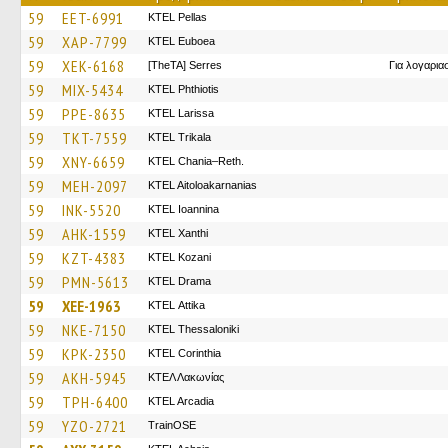
59
EET-6991
KTEL Pellas
59
XAP-7799
ΚΤΕL Euboea
59
XEK-6168
[TheTA] Serres
Για λογαρι
59
MIX-5434
ΚΤΕL Phthiotis
59
PPE-8635
KTEL Larissa
59
TKT-7559
ΚΤΕL Τrikala
59
XNY-6659
KTEL Chania–Reth.
59
MEH-2097
KTEL Aitoloakarnanias
59
INK-5520
KTEL Ioannina
59
AHK-1559
KTEL Xanthi
59
KZT-4383
ΚΤΕL Kozani
59
PMN-5613
KTEL Drama
59
XEE-1963
KΤΕL Αttika
59
NKE-7150
KTEL Thessaloniki
59
KPK-2350
KTEL Corinthia
59
AKH-5945
ΚΤΕΛ Λακωνίας
59
TPH-6400
KTEL Arcadia
59
YZO-2721
TrainΟSE