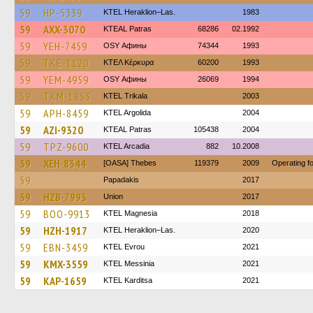
59
HP-5339
KTEL Heraklion–Las.
1983
59
AXX-3070
KTEAL Patras
68286
02.1992
59
YEH-7459
OSY Афины
74344
1993
59
TKE-1120
ΚΤΕΛ Κέρκυρα
60200
1993
59
YEM-4959
OSY Афины
26069
1994
59
TKM-1853
ΚΤΕL Τrikala
2003
59
APH-8459
KTEL Argolida
2004
59
AZI-9320
KTEAL Patras
105438
2004
59
TPZ-9600
KTEL Arcadia
882
10.2008
59
XEH-8344
[OASA] Thebes
119379
2009
Operating 
59
Papadakis
2017
59
HZB-7993
Union
2017
59
BOO-9913
ΚΤΕL Magnesia
2018
59
HZH-1917
KTEL Heraklion–Las.
2020
59
EBN-3459
KTEL Evrou
2021
59
KMX-3559
KTEL Messinia
2021
59
KAP-1659
ΚΤΕL Karditsa
2021