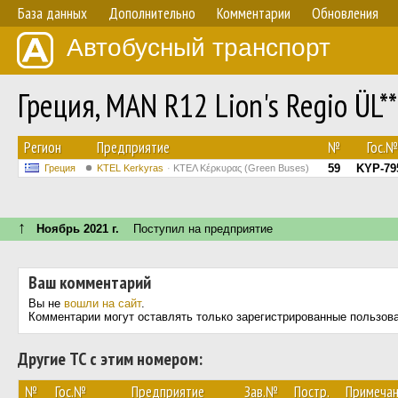
База данных
Дополнительно
Комментарии
Обновления
Автобусный транспорт
Греция, MAN R12 Lion's Regio ÜL*
Регион
Предприятие
№
Гос.№
59
KYP-79
Греция
KTEL Kerkyras
ΚΤΕΛ Κέρκυρας (Green Buses)
↑
Ноябрь 2021 г.
Поступил на предприятие
Ваш комментарий
Вы не
вошли на сайт
.
Комментарии могут оставлять только зарегистрированные пользов
Другие ТС с этим номером:
№
Гос.№
Предприятие
Зав.№
Постр.
Примеча