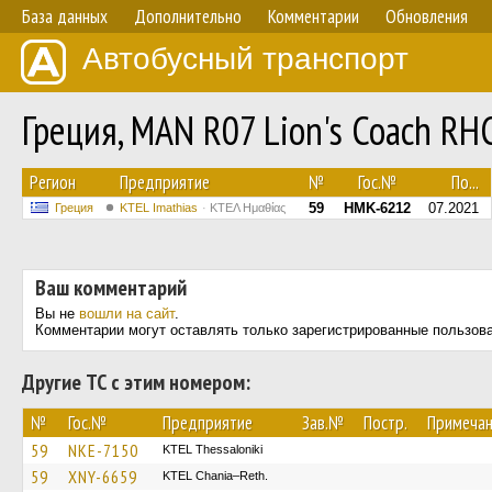
База данных
Дополнительно
Комментарии
Обновления
Автобусный транспорт
Греция, MAN R07 Lion's Coach RH
Регион
Предприятие
№
Гос.№
По...
59
HMK-6212
07.2021
Греция
KTEL Imathias
ΚΤΕΛ Ημαθίας
Ваш комментарий
Вы не
вошли на сайт
.
Комментарии могут оставлять только зарегистрированные пользов
Другие ТС с этим номером:
№
Гос.№
Предприятие
Зав.№
Постр.
Примеча
59
NKE-7150
KTEL Thessaloniki
59
XNY-6659
KTEL Chania–Reth.