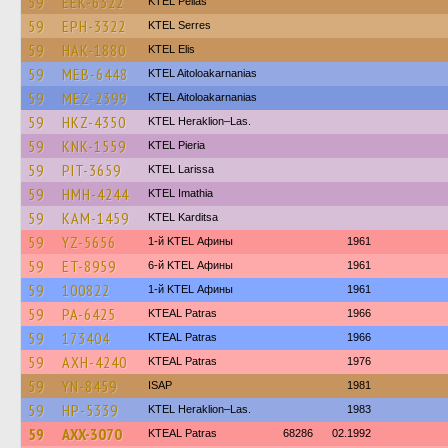
59
EEK-6322
KTEL Pellas
59
EPH-3322
KTEL Serres
59
HAK-1880
KTEL Elis
59
MEB-6448
KTEL Aitoloakarnanias
59
MEZ-2399
KTEL Aitoloakarnanias
59
HKZ-4350
KTEL Heraklion–Las.
59
KNK-1559
KTEL Pieria
59
PIT-3659
KTEL Larissa
59
HMH-4244
KTEL Imathia
59
KAM-1459
ΚΤΕL Karditsa
59
YZ-5656
1-й KTEL Афины
1961
59
ET-8959
6-й KTEL Афины
1961
59
100822
1-й KTEL Афины
1961
59
PA-6425
KTEAL Patras
1966
59
173404
KTEAL Patras
1966
59
AXH-4240
KTEAL Patras
1976
59
YN-8459
ISAP
1981
59
HP-5339
KTEL Heraklion–Las.
1983
59
AXX-3070
KTEAL Patras
68286
02.1992