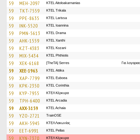
59
MEH-2097
KTEL Aitoloakarnanias
59
TKT-7559
ΚΤΕL Τrikala
59
PPE-8635
KTEL Larissa
59
INK-5520
KTEL Ioannina
59
PMN-5613
KTEL Drama
59
AHK-1559
KTEL Xanthi
59
KZT-4383
ΚΤΕL Kozani
59
MIX-5434
ΚΤΕL Phthiotis
59
XEK-6168
[TheTA] Serres
Για λογαρι
59
XEE-1963
KΤΕL Αttika
59
XAP-7799
ΚΤΕL Euboea
59
KPK-2350
KTEL Corinthia
59
KYP-7955
ΚΤΕΛ Κέρκυρα
59
TPH-6400
KTEL Arcadia
59
AXX-3159
KTEL Achaia
59
YZO-2721
TrainΟSE
59
AKH-5945
ΚΤΕΛ Λακωνίας
59
EET-6991
KTEL Pellas
59
KYN-7370
ΚΤΕΛ Κέρκυρα