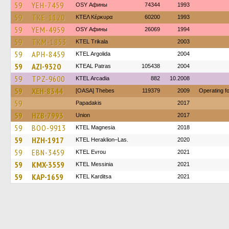
59
YEH-7459
OSY Афины
74344
1993
59
TKE-1120
ΚΤΕΛ Κέρκυρα
60200
1993
59
YEM-4959
OSY Афины
26069
1994
59
TKM-1853
ΚΤΕL Τrikala
2003
59
APH-8459
KTEL Argolida
2004
59
AZI-9320
KTEAL Patras
105438
2004
59
TPZ-9600
KTEL Arcadia
882
10.2008
59
XEH-8344
[OASA] Thebes
119379
2009
Operating 
59
Papadakis
2017
59
HZB-7993
Union
2017
59
BOO-9913
ΚΤΕL Magnesia
2018
59
HZH-1917
KTEL Heraklion–Las.
2020
59
EBN-3459
KTEL Evrou
2021
59
KMX-3559
KTEL Messinia
2021
59
KAP-1659
ΚΤΕL Karditsa
2021