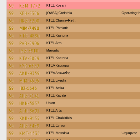
59
KZM-1772
ΚΤΕL Kozani
59
XEH-8366
[OASA] Corinthia
Operating 
59
HKZ-6200
KTEL Chania–Reth.
59
MIM-7490
ΚΤΕL Phthiotis
59
KTE-4880
KTEL Kastoria
59
PAB-5906
KTEL Arta
59
IMZ-3910
Maroulis
59
KTA-8859
KTEL Kastoria
59
KYK-6579
ΚΤΕΛ Κέρκυρα
59
AKB-9359
ΚΤΕΛ Λακωνίας
59
MIM-4595
KTEL Livadia
59
IBZ-1646
KΤΕL Αttika
59
AHZ-7141
KTEL Kavala
59
HKN-5837
Union
59
ATH-8692
KTEL Arta
59
XKB-9135
ΚΤΕL Chalkidikis
59
AHZ-6459
KTEL Evrou
59
KMT-1335
KTEL Messinia
Ψημαρνος