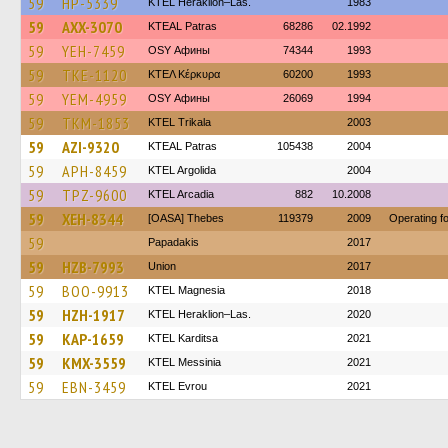
59
HP-5339
KTEL Heraklion–Las.
1983
59
AXX-3070
KTEAL Patras
68286
02.1992
59
YEH-7459
OSY Афины
74344
1993
59
TKE-1120
ΚΤΕΛ Κέρκυρα
60200
1993
59
YEM-4959
OSY Афины
26069
1994
59
TKM-1853
ΚΤΕL Τrikala
2003
59
AZI-9320
KTEAL Patras
105438
2004
59
APH-8459
KTEL Argolida
2004
59
TPZ-9600
KTEL Arcadia
882
10.2008
59
XEH-8344
[OASA] Thebes
119379
2009
Operating 
59
Papadakis
2017
59
HZB-7993
Union
2017
59
BOO-9913
ΚΤΕL Magnesia
2018
59
HZH-1917
KTEL Heraklion–Las.
2020
59
KAP-1659
ΚΤΕL Karditsa
2021
59
KMX-3559
KTEL Messinia
2021
59
EBN-3459
KTEL Evrou
2021