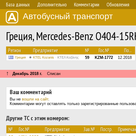
База данных
Дополнительно
Комментарии
Обновления
Автобусный транспорт
Греция, Mercedes-Benz O404-15
Регион
Предприятие
№
Гос.№
По...
59
KZM-1772
12.2018
Греция
ΚΤΕL Kozanis
ΚΤΕΛ Κοζάνης
↑
Декабрь 2018 г.
Списан
Ваш комментарий
Вы не
вошли на сайт
.
Комментарии могут оставлять только зарегистрированные пользов
Другие ТС с этим номером:
№
Гос.№
Предприятие
Зав.№
Постр.
Примеча