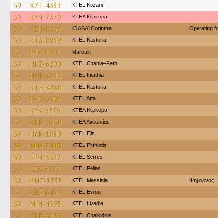
59
KZT-4383
ΚΤΕL Kozani
59
KYN-7370
ΚΤΕΛ Κέρκυρα
59
XEH-8366
[OASA] Corinthia
Operating 
59
KTA-8859
KTEL Kastoria
59
IMZ-3910
Maroulis
59
HKZ-6200
KTEL Chania–Reth.
59
HMK-6212
KTEL Imathia
59
KTE-4880
KTEL Kastoria
59
PAB-5906
KTEL Arta
59
KYK-6579
ΚΤΕΛ Κέρκυρα
59
AKB-9359
ΚΤΕΛ Λακωνίας
59
HAK-1880
KTEL Elis
59
MIM-7490
ΚΤΕL Phthiotis
59
EPH-3322
KTEL Serres
59
EEK-6322
KTEL Pellas
59
KMT-1335
KTEL Messinia
Ψημαρνος
59
AHZ-6459
KTEL Evrou
59
MIM-4595
KTEL Livadia
59
XKB-9135
ΚΤΕL Chalkidikis