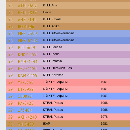
59
ATH-8692
KTEL Arta
59
HKN-5837
Union
59
AHZ-7141
KTEL Kavala
59
IBZ-1646
KΤΕL Αttika
59
MEZ-2399
KTEL Aitoloakarnanias
59
MEB-6448
KTEL Aitoloakarnanias
59
PIT-3659
KTEL Larissa
59
KNK-1559
KTEL Pieria
59
HMH-4244
KTEL Imathia
59
HKZ-4350
KTEL Heraklion–Las.
59
KAM-1459
ΚΤΕL Karditsa
59
YZ-5656
1-й KTEL Афины
1961
59
ET-8959
6-й KTEL Афины
1961
59
100822
1-й KTEL Афины
1961
59
PA-6425
KTEAL Patras
1966
59
173404
KTEAL Patras
1966
59
AXH-4240
KTEAL Patras
1976
59
YN-8459
ISAP
1981