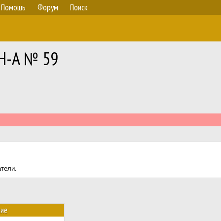
Помощь
Форум
Поиск
RH-A № 59
атели.
ние