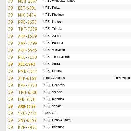
59
MEH-2097
KTEL Aitoloakarnanias
59
EET-6991
KTEL Pellas
59
MIX-5434
ΚΤΕL Phthiotis
59
PPE-8635
KTEL Larissa
59
TKT-7559
ΚΤΕL Τrikala
59
AHK-1559
KTEL Xanthi
59
XAP-7799
ΚΤΕL Euboea
59
AKH-5945
ΚΤΕΛ Λακωνίας
59
NKE-7150
KTEL Thessaloniki
59
XEE-1963
KΤΕL Αttika
59
PMN-5613
KTEL Drama
59
XEK-6168
[TheTA] Serres
Για λογαρι
59
KPK-2350
KTEL Corinthia
59
TPH-6400
KTEL Arcadia
59
INK-5520
KTEL Ioannina
59
AXX-3159
KTEL Achaia
59
YZO-2721
TrainΟSE
59
XNY-6659
KTEL Chania–Reth.
59
KYP-7955
ΚΤΕΛ Κέρκυρα